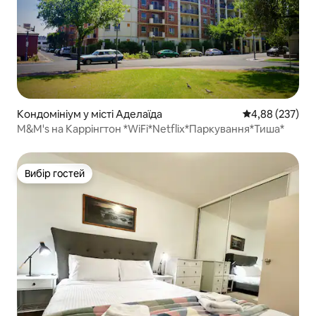
Кондомініум у місті Аделаїда
Середня оцінка:
4,88 (237)
M&M's на Каррінгтон *WiFi*Netflix*Паркування*Тиша*
Вибір гостей
Вибір гостей