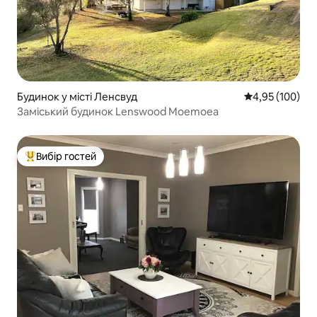
Будинок у місті Ленсвуд
Середня оцінка
4,95 (100)
Заміський будинок Lenswood Moemoea
Вибір гостей
Топ вибір гостей