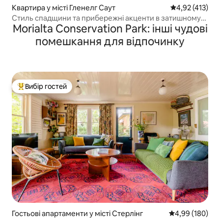
Квартира у місті Гленелг Саут
Середня оцінка
4,92 (413)
Стиль спадщини та прибережні акценти в затишному
Morialta Conservation Park: інші чудові
місці відпочинку
помешкання для відпочинку
Вибір гостей
Топ вибір гостей
Гостьові апартаменти у місті Стерлінг
Середня оцінка:
4,99 (180)