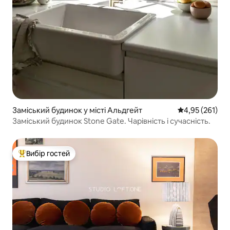
Заміський будинок у місті Альдгейт
Середня оцінка
4,95 (261)
Заміський будинок Stone Gate. Чарівність і сучасність.
Вибір гостей
Топ вибір гостей