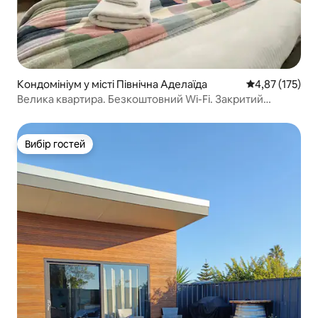
Кондомініум у місті Північна Аделаїда
Середня оцінка
4,87 (175)
Велика квартира. Безкоштовний Wi-Fi. Закритий
паркінг. Кондиціонер.
Вибір гостей
Вибір гостей