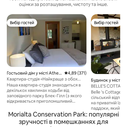
оцінки за розташування, чистоту та інше.
Вибір гостей
Вибір гостей
Вибір гостей
Вибір гостей
Гостьовий дім у місті Athels
Середня оцінка: 4,89 з 5, відгук
4,89 (371)
tone
Квартира-студія «Найкраще з обох
Будинок у місті С
світів»
Наша квартира-студія знаходиться в
BELLE'S COTTAGE
декількох хвилинах ходьби від
відпочинок у Стір
Belle 's Cottage -
заповідного парку Блек-Гілл (з якого
сільський відпоч
відкривається приголомшливий
на приватній їзді
краєвид, як на фотографіях), та
паддоки, який зна
громадського транспорту до центру
Morialta Conservation Park: популярні
хвилинах їзди від
міста. Ми живемо на затишній вулиці з
доступності від 
зручності в помешканнях для
кафе, ресторанами, супермаркетами
Олдгейт. Архітек