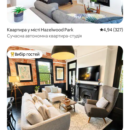
Квартира у місті Hazelwood Park
Середня оцінка:
4,94 (327)
Сучасна автономна квартира-студія
Вибір гостей
Топ вибір гостей