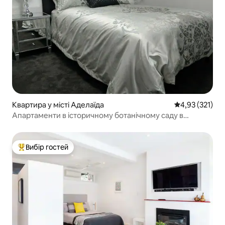
Квартира у місті Аделаїда
Середня оцінка
4,93 (321)
Апартаменти в історичному ботанічному саду в
Аделаїді
Вибір гостей
Топ вибір гостей