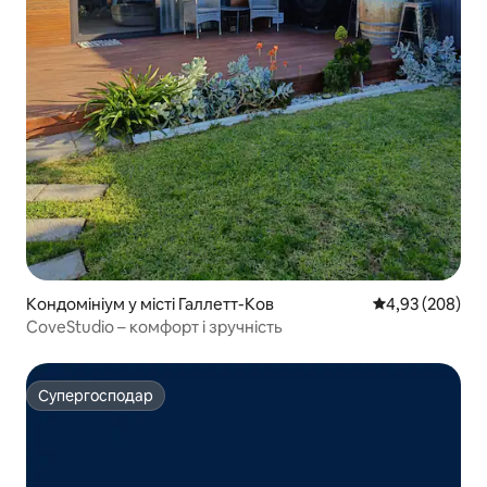
Кондомініум у місті Галлетт-Ков
Середня оцінка:
4,93 (208)
CoveStudio – комфорт і зручність
Супергосподар
Супергосподар