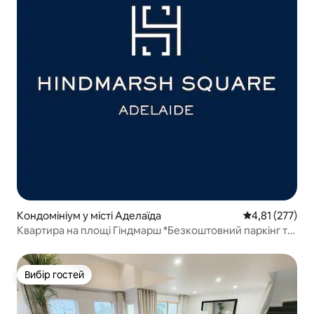
Кондомініум у місті Аделаїда
Середня оцінка
4,81 (277)
Квартира на площі Гіндмарш *Безкоштовний паркінг та
Wi-Fi*
Вибір гостей
Вибір гостей