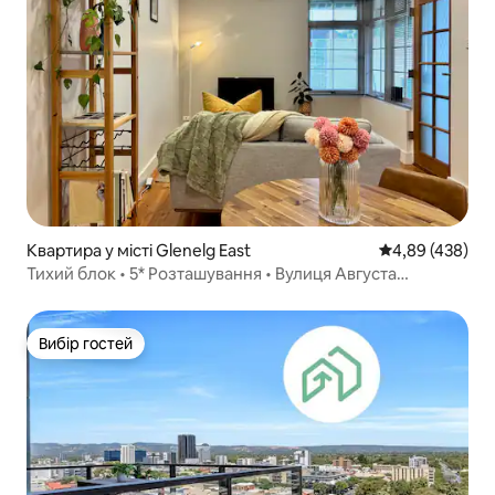
Квартира у місті Glenelg East
Середня оцінка:
4,89 (438)
Тихий блок • 5* Розташування • Вулиця Августа
(оновлено)
Вибір гостей
Вибір гостей