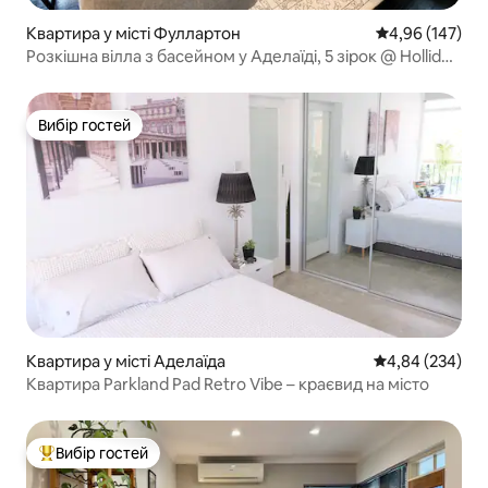
Квартира у місті Фуллартон
Середня оцінка
4,96 (147)
Розкішна вілла з басейном у Аделаїді, 5 зірок @ Hollidge
House
Вибір гостей
Вибір гостей
Квартира у місті Аделаїда
Середня оцінка:
4,84 (234)
Квартира Parkland Pad Retro Vibe – краєвид на місто
Вибір гостей
Топ вибір гостей