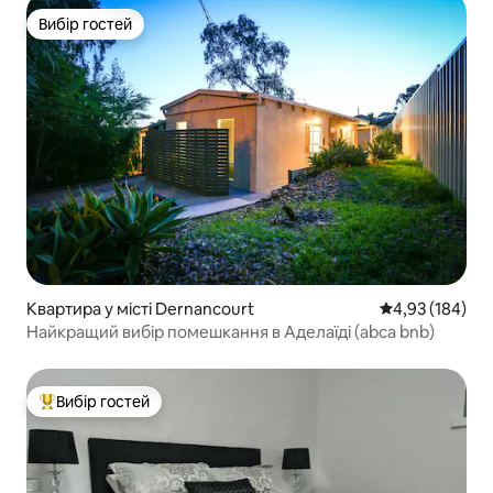
Вибір гостей
Вибір гостей
Квартира у місті Dernancourt
Середня оцінка
4,93 (184)
Найкращий вибір помешкання в Аделаїді (abca bnb)
Вибір гостей
Топ вибір гостей