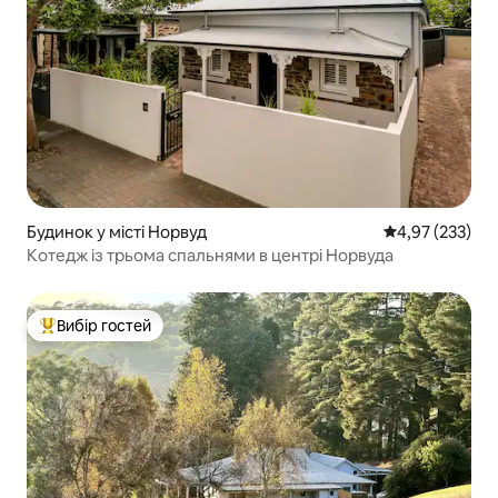
Будинок у місті Норвуд
Середня оцінка
4,97 (233)
Котедж із трьома спальнями в центрі Норвуда
Вибір гостей
Топ вибір гостей