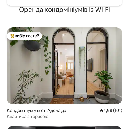
Оренда кондомініумів із Wi-Fi
Вибір гостей
Топ вибір гостей
Кондомініум у місті Аделаїда
Середня оцінка
4,98 (101)
Квартира з терасою