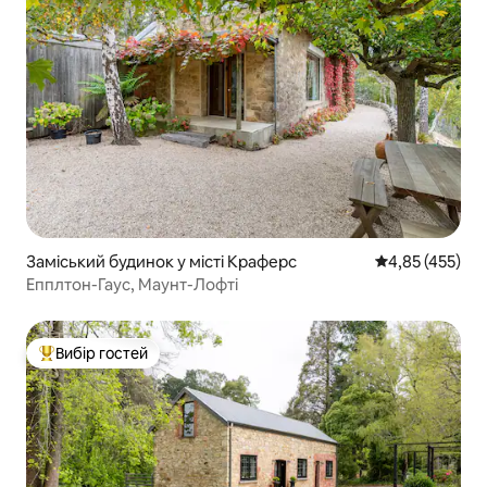
Заміський будинок у місті Краферс
Середня оцінка
4,85 (455)
Епплтон-Гаус, Маунт-Лофті
Вибір гостей
Топ вибір гостей