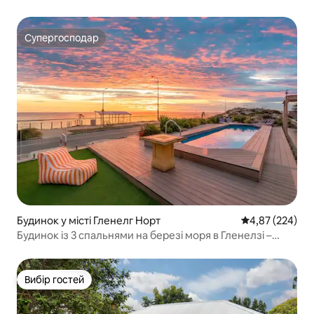
Супергосподар
Супергосподар
Будинок у місті Гленелг Норт
Середня оцінка:
4,87 (224)
Будинок із 3 спальнями на березі моря в Гленелзі –
приватний басейн і тераса
Вибір гостей
Вибір гостей