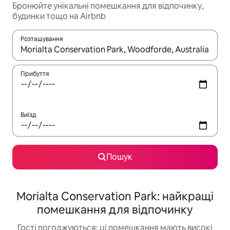
Бронюйте унікальні помешкання для відпочинку,
будинки тощо на Airbnb
Розташування
Отримавши результати пошуку, використовуйте для навігації с
Прибуття
Виїзд
Пошук
Morialta Conservation Park: найкращі
помешкання для відпочинку
Гості погоджуються: ці помешкання мають високі