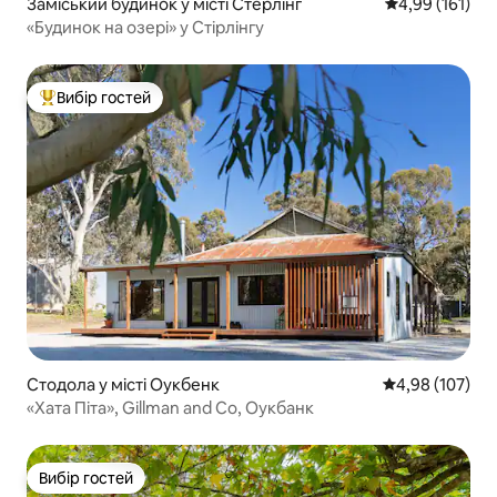
Заміський будинок у місті Стерлінг
Середня оцінка
4,99 (161)
«Будинок на озері» у Стірлінгу
Вибір гостей
Топ вибір гостей
Стодола у місті Оукбенк
Середня оцінка
4,98 (107)
«Хата Піта», Gillman and Co, Оукбанк
Вибір гостей
Вибір гостей