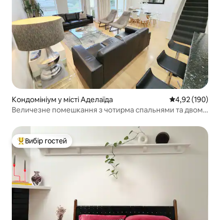
Кондомініум у місті Аделаїда
Середня оцінка
4,92 (190)
Величезне помешкання з чотирма спальнями та двома
ванними кімнатами з безкоштовною парковкою
Вибір гостей
Топ вибір гостей