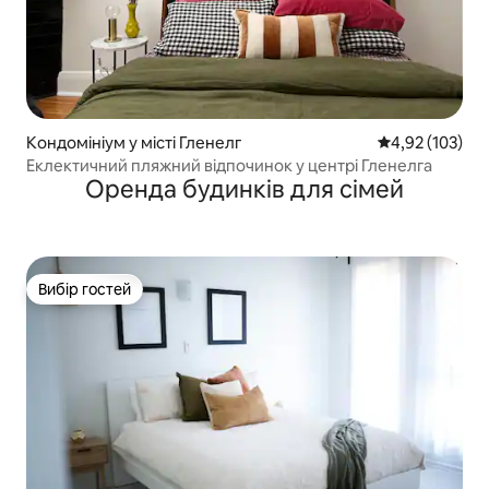
Кондомініум у місті Гленелг
Середня оцінка
4,92 (103)
Еклектичний пляжний відпочинок у центрі Гленелга
Оренда будинків для сімей
Вибір гостей
Вибір гостей