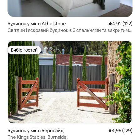
Будинок у місті Athelstone
Середня оцінка
4,92 (122)
Світлий і яскравий будинок з 3 спальнями та закритим
заднім двором!
Вибір гостей
Вибір гостей
Будинок у місті Бернсайд
Середня оцінка
4,95 (129)
The Kings Stables, Burnside.