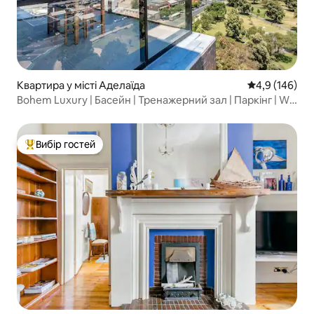
Квартира у місті Аделаїда
Середня оцінк
4,9 (146)
Bohem Luxury | Басейн | Тренажерний зал | Паркінг | Wi-
Fi
Вибір гостей
Топ вибір гостей