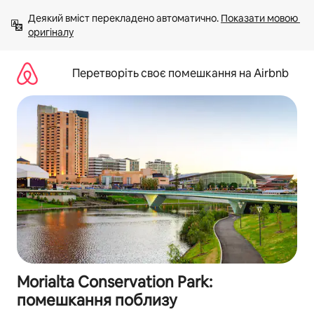
Перейти
Деякий вміст перекладено автоматично. 
Показати мовою 
до
оригіналу
вмісту
Перетворіть своє помешкання на Airbnb
Morialta Conservation Park:
помешкання поблизу