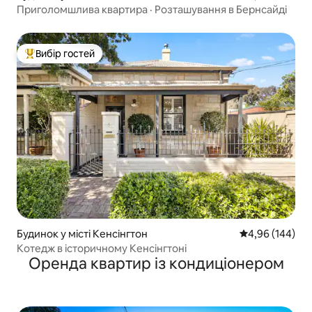
Приголомшлива квартира · Розташування в Бернсайді
Вибір гостей
Топ вибір гостей
Будинок у місті Кенсінгтон
Середня оцінка:
4,96 (144)
Котедж в історичному Кенсінгтоні
Оренда квартир із кондиціонером