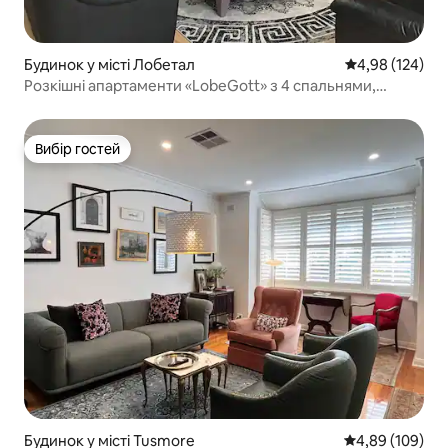
Будинок у місті Лобетал
Середня оцінка
4,98 (124)
Розкішні апартаменти «LobeGott» з 4 спальнями,
центральне розташування
Вибір гостей
Вибір гостей
Будинок у місті Tusmore
Середня оцінка:
4,89 (109)