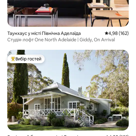
Таунхаус у місті Північна Аделаїда
Середня оцінка
4,98 (162)
Студія-лофт One North Adelaide | Giddy, On Arrival
Вибір гостей
Топ вибір гостей