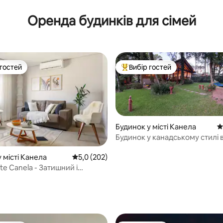
Оренда будинків для сімей
 гостей
Вибір гостей
р гостей
Топ вибір гостей
Будинок у місті Канела
С
Будинок у канадському стилі 
 місті Канела
Середня оцінка: 5,0 з 5, відгуки: 202
5,0 (202)
e Canela - Затишний і
ний
5, відгуки: 162