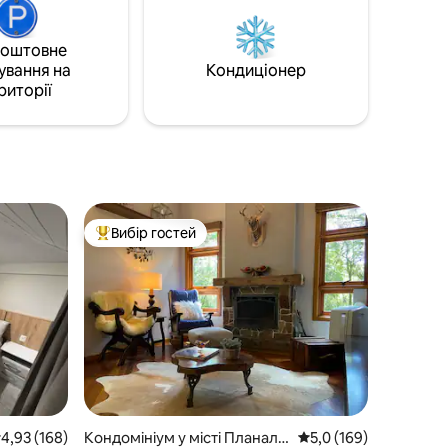
перголою,
підключення до WI-FI.
ття.
и
коштовне
нну.
ування на
Кондиціонер
риторії
Вибір гостей
Топ вибір гостей
ередня оцінка: 4,93 з 5, відгуки: 168
4,93 (168)
Кондомініум у місті Планалт
Середня оцінка: 5,0 з 
5,0 (169)