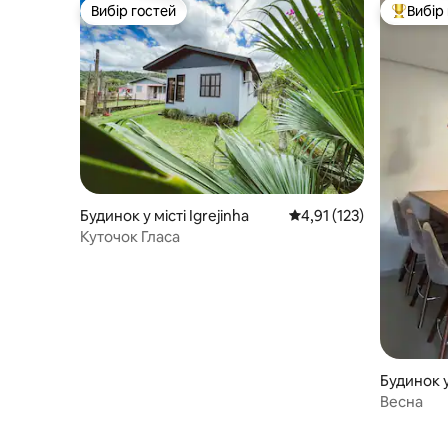
Вибір гостей
Вибір
Вибір гостей
Топ вибі
Будинок у місті Igrejinha
Середня оцінка: 4,91 з 
4,91 (123)
Куточок Гласа
Будинок 
rgo
Весна