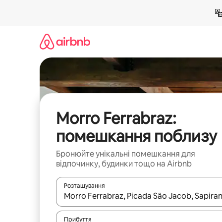
Перейти
до
вмісту
Morro Ferrabraz:
помешкання поблизу
Бронюйте унікальні помешкання для
відпочинку, будинки тощо на Airbnb
Розташування
Отримавши результати пошуку, використовуйте дл
Прибуття