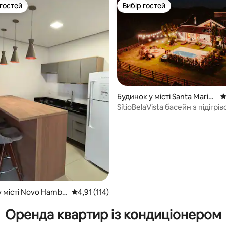
 гостей
Вибір гостей
р гостей
Вибір гостей
Будинок у місті Santa Maria
С
do Herval
SítioBelaVista басейн з підігрі
5, відгуки: 123
7 спалень
у місті Novo Hambu
Середня оцінка: 4,91 з 5, відгуки: 114
4,91 (114)
Оренда квартир із кондиціонером