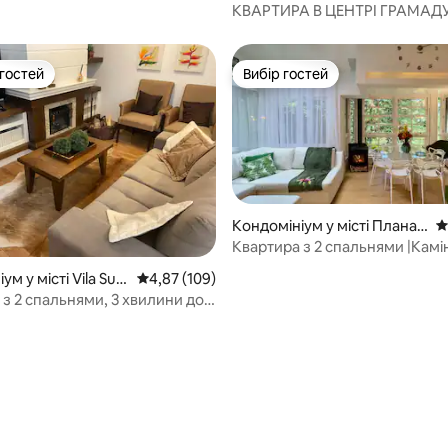
КВАРТИРА В ЦЕНТРІ ГРАМАД
 гостей
Вибір гостей
р гостей
Вибір гостей
Кондомініум у місті Планал
С
ту
Квартира з 2 спальнями |Камін
5, відгуки: 143
до Лаго-Негро| Сім’ї
м у місті Vila Suic
Середня оцінка: 4,87 з 5, відгуки: 109
4,87 (109)
з 2 спальнями, 3 хвилини до
КУРОРТ KNORVILLE