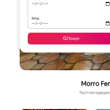
Виїзд
Пошук
Morro Fe
Гості погоджуют