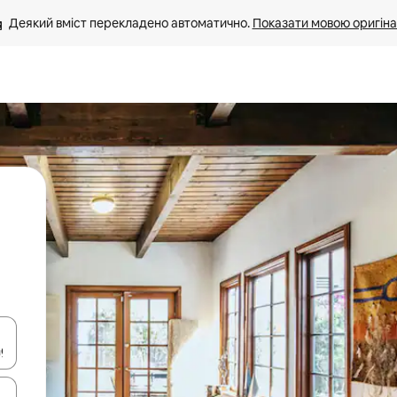
Деякий вміст перекладено автоматично. 
Показати мовою оригіна
я навігації сторінкою клавіші зі стрілками вгору та вниз або жест