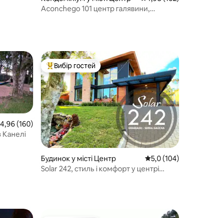
Aconchego 101 центр галявини,
улюблений.
Вибір гостей
Топ вибір гостей
ередня оцінка: 4,96 з 5, відгуки: 160
4,96 (160)
в Канелі
Будинок у місті Центр
Середня оцінка: 5,0 з 
5,0 (104)
Solar 242, стиль і комфорт у центрі
Грамаду!