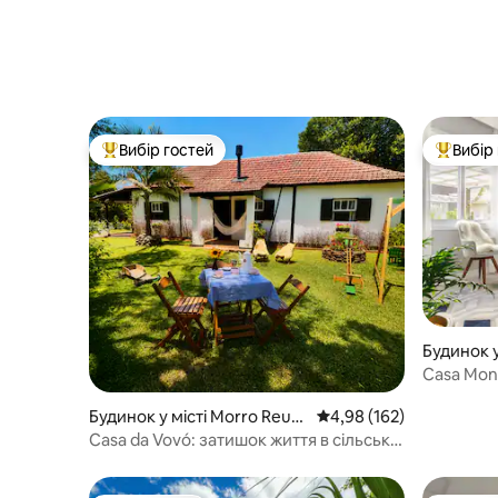
Вибір гостей
Вибір
Топ вибір гостей
Топ вибі
Будинок у
Casa Mont
комфорт
Будинок у місті Morro Reute
Середня оцінка: 4,98 з 
4,98 (162)
r
Casa da Vovó: затишок життя в сільській
місцевості