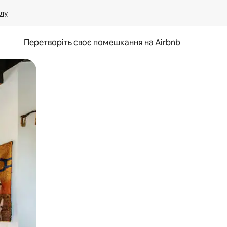
лу
Перетворіть своє помешкання на Airbnb
и дотику та гортання.