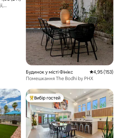
ї,
-Каньйон,
Будинок у місті Фінікс
Середня оцінка: 4,95 з 
4,95 (153)
Помешкання The Bodhi by PHX
Вибір гостей
Топ вибір гостей