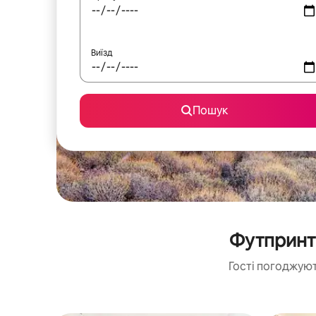
Виїзд
Пошук
Футпринт
Гості погоджуют