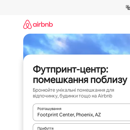
Перейти
до
вмісту
Футпринт-центр:
помешкання поблизу
Бронюйте унікальні помешкання для
відпочинку, будинки тощо на Airbnb
Розташування
Отримавши результати пошуку, використовуйте дл
Прибуття