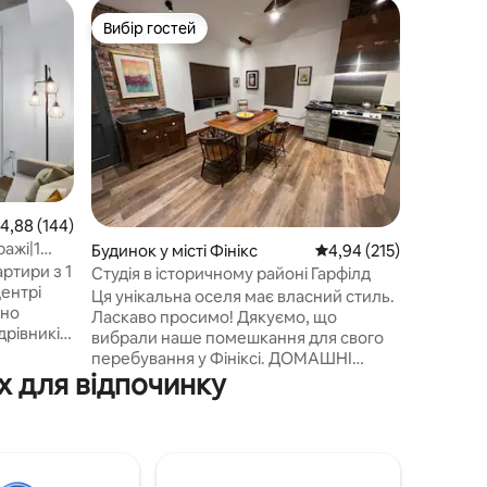
Гостьовий
Вибір гостей
Вибір
Вибір гостей
Топ виб
Гостьови
багаття 
Розташув
знаходит
оазис, п
Двоспаль
диван-лі
Кухня: 
мікрохви
холодиль
ередня оцінка: 4,88 з 5, відгуки: 144
4,88 (144)
приготуванні 
ажі|1
Будинок у місті Фінікс
Середня оцінка: 4,94 з 
4,94 (215)
розташування 
СЕРЦІ
ртири з 1
університ
Студія в історичному районі Гарфілд
центрі
8 хвилин
Ця унікальна оселя має власний стиль.
арени MLB та N
Ласкаво просимо! Дякуємо, що
дрівників
весняне 
вибрали наше помешкання для свого
ати
«Аризона
перебування у Фініксі. ДОМАШНІ
еся нашою
Скоттсде
х для відпочинку
ТВАРИНИ ЗАБОРОНЕНІ Ми раді
ю
Аризона,
запропонувати вам унікальне
ою
помешкання, розташоване в декількох
кравому
хвилинах ходьби від найкращих
ресторанів Фінікса, культурних заходів,
рами та
великих спортивних аренах і системи