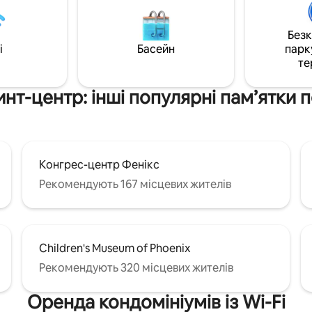
визначними пам 'ятками, які 
о... Конференц-центр
запропонувати Фінікс. Поруч 
Roosevelt Row ✔ Повністю обладнана
Без
 милі Ван-Бюрен - 0,3
кухня ✔ Зручна спальня з ліж
i
Басейн
парк
Queen Size ✔ Офісний робочий
те
Wi-Fi Wi-Fi ✔ Безкоштовна па
вам інший орієнтир на карту.
нт-центр: інші популярні пам’ятки 
Конгрес-центр Фенікс
Рекомендують 167 місцевих жителів
Children's Museum of Phoenix
Рекомендують 320 місцевих жителів
Оренда кондомініумів із Wi-Fi