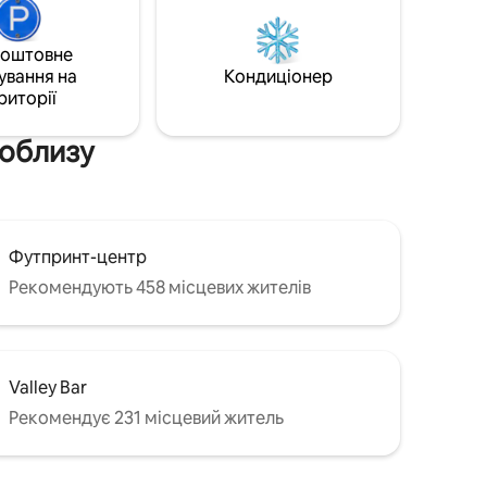
може
громадського парку, яка чудово
з
підходить для піших походів, їзди на
коштовне
велосипеді та на відкритому повітрі. Це
ком
ування на
Кондиціонер
повністю відремонтована студія
 стіл ✔
риторії
площею 600 квадратних футів,
рковка
розташована в цегляному будинку,
побудованому в 1914 році.
поблизу
Футпринт-центр
Рекомендують 458 місцевих жителів
Valley Bar
Рекомендує 231 місцевий житель