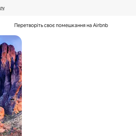
лу
Перетворіть своє помешкання на Airbnb
и дотику та гортання.