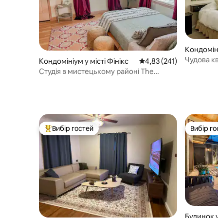
Кондоміні
Чудова кв
Кондомініум у місті Фінікс
Середня оцінка: 4,83 з 
4,83 (241)
Студія в мистецькому районі The
Desert Rose 💗 Downtown
Вибір гостей
Вибір го
Топ вибір гостей
Вибір го
Будинок у