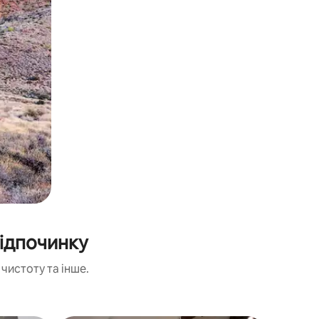
ідпочинку
чистоту та інше.