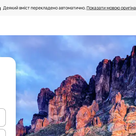
Деякий вміст перекладено автоматично. 
Показати мовою оригіна
я навігації сторінкою клавіші зі стрілками вгору та вниз або жест