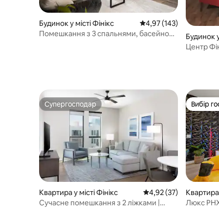
Будинок у місті Фінікс
Середня оцінка: 4,97 з 
4,97 (143)
Помешкання з 3 спальнями, басейном
Будинок у
та ігровою кімнатою
Центр Фі
Конфере
відпочин
Супергосподар
Вибір го
Супергосподар
Вибір го
Квартира у місті Фінікс
Середня оцінка: 4,92 з
4,92 (37)
Квартира 
Сучасне помешкання з 2 ліжками |
Люкс PHX 
Розкішні зручності
Неподалік