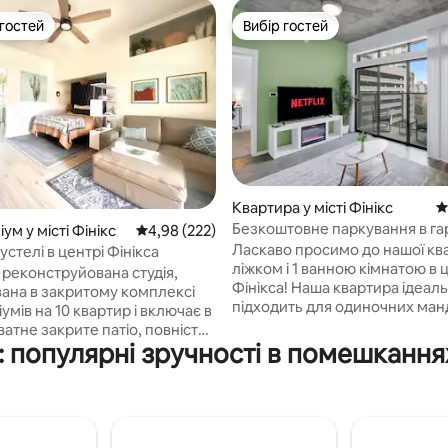
 гостей
Вибір гостей
р гостей
Вибір гостей
5, відгуки: 900
Квартира у місті Фінікс
С
Безкоштовне паркування в гар
ум у місті Фінікс
Середня оцінка: 4,98 з 5, відгуки: 222
4,98 (222)
спальня в центрі|У САМОМУ 
Ласкаво просимо до нашої ква
пустелі в центрі Фінікса
ДЕНВЕРА
ліжком і 1 ванною кімнатою в 
 реконструйована студія,
Фінікса! Наша квартира ідеально
ана в закритому комплексі
підходить для одиночних ман
умів на 10 квартир і включає в
або пар, які хочуть досліджув
атне закрите патіо, повністю
яскраве місто. Насолоджуйт
 популярні зручності в помешкання
у кухню, пральну та
стильною вітальнею, повніст
 машини, блискавично
обладнаною кухнею та зручн
Wi-Fi та 65-дюймовий смарт-
спальнею. Ви опинитеся в яс
р Samsung. Нескінченний
та жвавому районі поруч із
ваг і ресторанів знаходиться в
найкращими ресторанами, ба
вилинах ходьби. Відстань