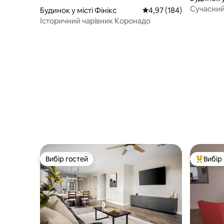
Сучасний 
Будинок у місті Фінікс
Середня оцінка: 4,97 з 
4,97 (184)
басейном
Історичний чарівник Коронадо
Вибір гостей
Вибір
Вибір гостей
Топ вибі