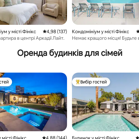
ум у місті Фінікс
Середня оцінка: 4,98 з 5, відгуки: 137
4,98 (137)
Кондомініум у місті Фінікс
С
артира в центрі Аркадії Лайт.
Немає кращого місця! Будьте 
5, відгуки: 241
подій
Оренда будинків для сімей
стей
Вибір гостей
стей
Топ вибір гостей
 місті Фінікс
Середня оцінка: 4,88 з 5, відгуки: 144
4,88 (144)
Будинок у місті Фінікс
С