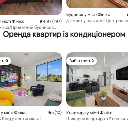
5, відгуки: 143
Будинок у місті Фінікс
Діамант у пустелі – Центральн
 місті Фінікс
Середня оцінка: 4,97 з 5, відгуки: 197
4,97 (197)
нікса/Приватний будинок/
Оренда квартир із кондиціонером
нц-центр/Сімейний
ок
стей
Вибір гостей
стей
Вибір гостей
 5, відгуки: 37
у місті Фінікс
Середня оцінка: 5 з 5, відгуки: 10
5 (10)
Квартира у місті Фінікс
King у центрі міста |
Шикарна квартира з 2 спальн
 знаходяться «Чейз Філд» і
дуже широке двоспальне ліжк