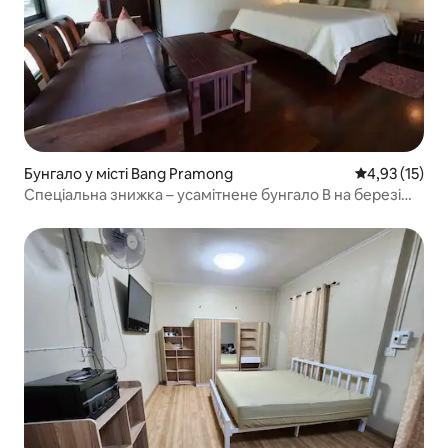
Бунгало у місті Bang Pramong
Середня оцінк
4,93 (15)
Спеціальна знижка – усамітнене бунгало B на березі
річки