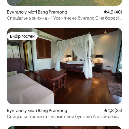
Бунгало у місті Bang Pramong
Середня оцін
4,9 (40)
Спеціальна знижка – ] Усамітнене бунгало C на березі
річки
Вибір гостей
Вибір гостей
Бунгало у місті Bang Pramong
Середня оцін
4,8 (35)
Спеціальна знижка – усамітнене бунгало A на березі
річки