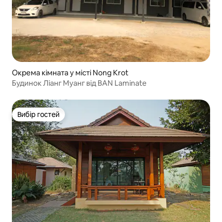
Окрема кімната у місті Nong Krot
Будинок Ліанг Муанг від BAN Laminate
Вибір гостей
Вибір гостей