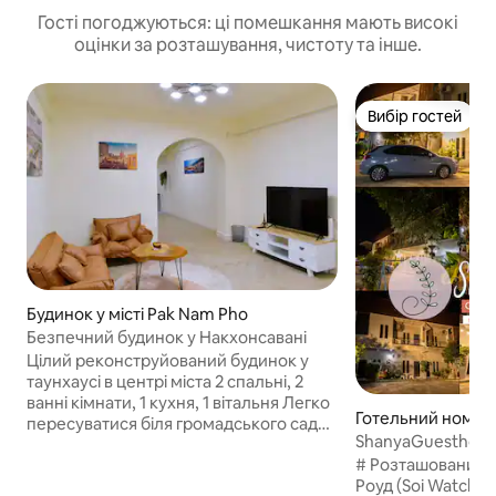
Гості погоджуються: ці помешкання мають високі
оцінки за розташування, чистоту та інше.
Вибір гостей
Вибір гостей
Будинок у місті Pak Nam Pho
Безпечний будинок у Накхонсавані
Цілий реконструйований будинок у
таунхаусі в центрі міста 2 спальні, 2
ванні кімнати, 1 кухня, 1 вітальня Легко
Готельний номер
пересуватися біля громадського саду.
ShanyaGuesthous
Поруч із центральним торговим
# Розташований н
центром Біля лікарні Близько до
Роуд (Soi Watchara
розваг Поруч із ресторанами