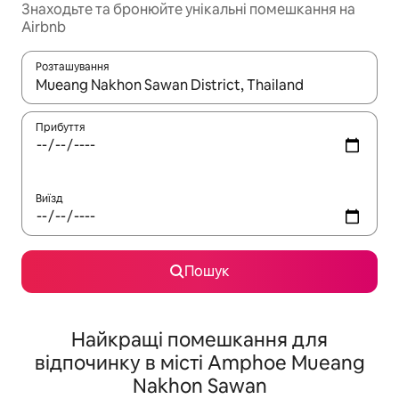
Знаходьте та бронюйте унікальні помешкання на
Airbnb
Розташування
Отримавши результати пошуку, використовуйте для навігації с
Прибуття
Виїзд
Пошук
Найкращі помешкання для
відпочинку в місті Amphoe Mueang
Nakhon Sawan