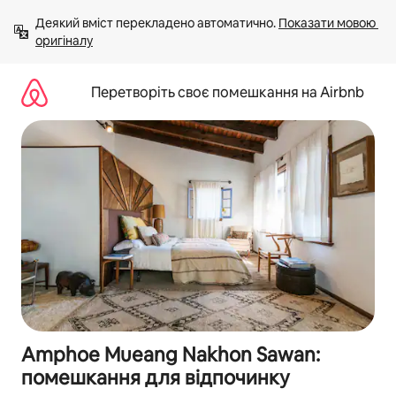
Перейти
Деякий вміст перекладено автоматично. 
Показати мовою 
до
оригіналу
вмісту
Перетворіть своє помешкання на Airbnb
Amphoe Mueang Nakhon Sawan:
помешкання для відпочинку