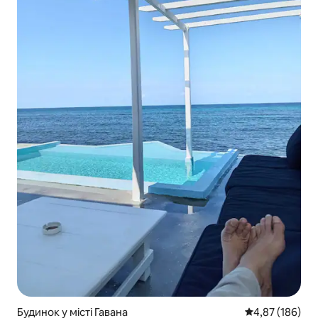
Будинок у місті Гавана
Середня оцінка
4,87 (186)