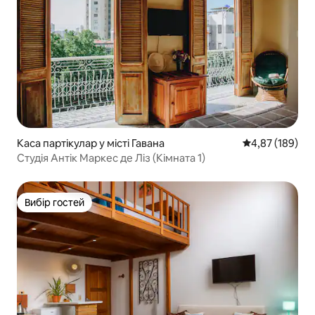
Каса партікулар у місті Гавана
Середня оцінка
4,87 (189)
Студія Антік Маркес де Ліз (Кімната 1)
Вибір гостей
Вибір гостей