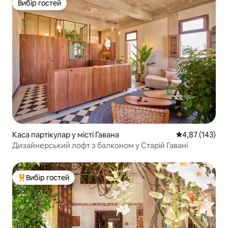
Вибір гостей
Вибір гостей
Каса партікулар у місті Гавана
Середня оцінка
4,87 (143)
Дизайнерський лофт з балконом у Старій Гавані
Вибір гостей
Топ вибір гостей