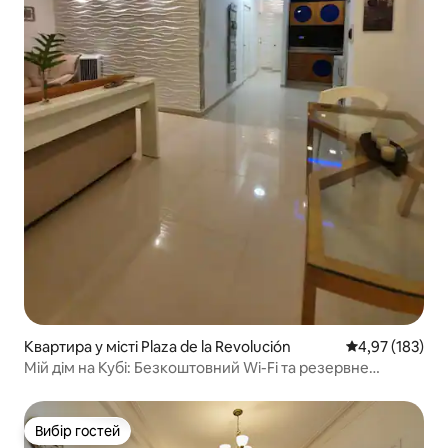
Квартира у місті Plaza de la Revolución
Середня оцінка
4,97 (183)
Мій дім на Кубі: Безкоштовний Wi-Fi та резервне
джерело електроенергії.
Вибір гостей
Вибір гостей