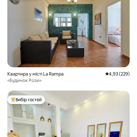
Квартира у місті La Rampa
Середня оцінка:
4,93 (229)
«Будинок Рози»
Вибір гостей
Топ вибір гостей