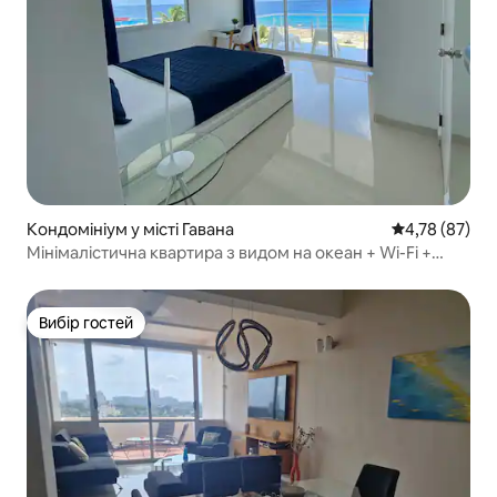
Кондомініум у місті Гавана
Середня оцінк
4,78 (87)
Мінімалістична квартира з видом на океан + Wi-Fi +
повна енергія
Вибір гостей
Вибір гостей