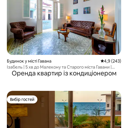
Будинок у місті Гавана
Середня оцінк
4,9 (243)
Ізабель | 5 хв до Малекону та Старого міста Гавани |
Оренда квартир із кондиціонером
3 спальні | Wi-Fi
Вибір гостей
Вибір гостей