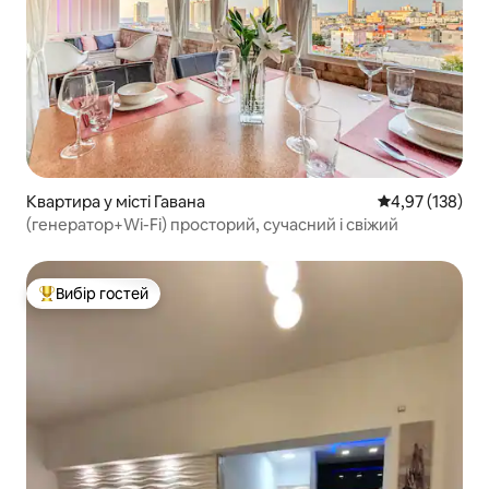
Квартира у місті Гавана
Середня оцінка
4,97 (138)
(генератор+Wi-Fi) просторий, сучасний і свіжий
Вибір гостей
Топ вибір гостей