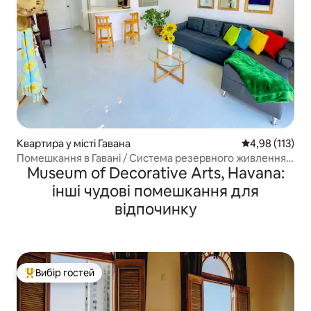
Квартира у місті Гавана
Середня оцінка
4,98 (113)
Помешкання в Гавані / Система резервного живлення /
Museum of Decorative Arts, Havana:
Безкоштовний Wi-Fi
інші чудові помешкання для
відпочинку
Вибір гостей
Топ вибір гостей