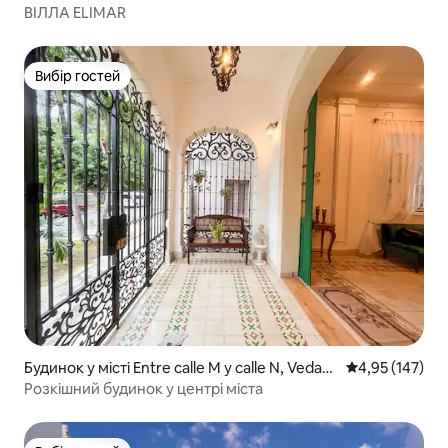
ВІЛЛА ELIMAR
Вибір гостей
Вибір гостей
Будинок у місті Entre calle M y calle N, Vedad
Середня оцінка
4,95 (147)
o
Розкішний будинок у центрі міста