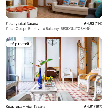
Лофт у місті Гавана
Середня оцінка
4,93 (114)
Лофт Obispo Boulevard Balcony (БЕЗКОШТОВНИЙ
Інтернет)
Вибір гостей
Вибір гостей
Квартира у місті Гавана
Середня оцінка
4,91 (197)