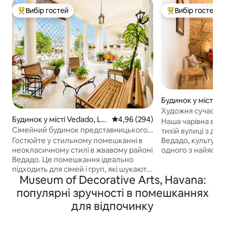
Вибір гостей
Вибір гостей
Топ вибір гостей
Топ вибір гостей
Будинок у місті Г
Художня сучасна в
Будинок у місті Vedado, La
Середня оцінка: 4,96 з 5, відгук
4,96 (294)
Вілла Дієго
Наша чарівна віл
Havana
Сімейний будинок представницького
тихій вулиці з де
класу з надійним електропостачанням
Гостюйте у стильному помешканні в
Ведадо, культурно
неокласичному стилі в жвавому районі
одного з найяскра
Ведадо. Це помешкання ідеально
Він чудово розта
підходить для сімей і груп, які шукають
любите його тихи
Museum of Decorative Arts, Havana:
комфорт і зручне розташування. -
навколо, але все
Неподалік знаходиться набережна
місті, всього в д
популярні зручності в помешканнях
Малекон, – Готель «Національ» -
від головної доро
для відпочинку
Ресторани з найвищим рейтингом –
(23-я вулиця - Ла
Revolution aquare - Fábrica de Arte та
ресторанами, му