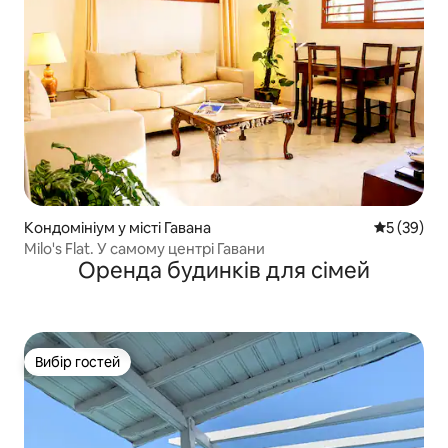
Кондомініум у місті Гавана
Середня оц
5 (39)
Milo's Flat. У самому центрі Гавани
Оренда будинків для сімей
Вибір гостей
Вибір гостей