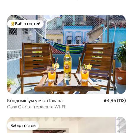
Вибір гостей
Топ вибір гостей
Кондомініум у місті Гавана
Середня оцінка
4,96 (113)
Casa Clarita, тераса та WI-FI!
Вибір гостей
Вибір гостей