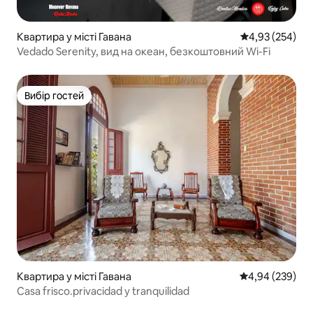
Квартира у місті Гавана
Середня оцінка:
4,93 (254)
Vedado Serenity, вид на океан, безкоштовний Wi-Fi
Вибір гостей
Вибір гостей
Квартира у місті Гавана
Середня оцінка:
4,94 (239)
Casa frisco.privacidad y tranquilidad