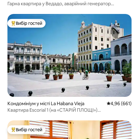
Гарна квартира у Ведадо, аварійний генератор
електроенергії
Вибір гостей
Топ вибір гостей
Кондомініум у місті La Habana Vieja
Середня оцінка:
4,96 (661)
Квартира Escorial 1 (на «СТАРІЙ ПЛОЩІ»)
Сніданок+WIFI!
Вибір гостей
Топ вибір гостей