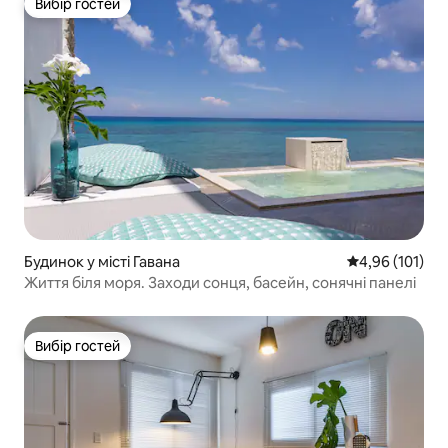
Вибір гостей
Вибір гостей
Будинок у місті Гавана
Середня оцінка
4,96 (101)
Життя біля моря. Заходи сонця, басейн, сонячні панелі
Вибір гостей
Вибір гостей