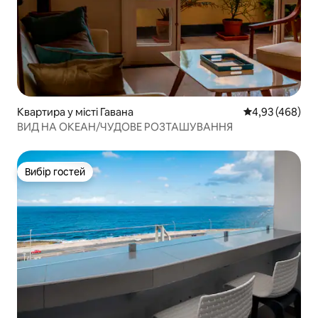
Квартира у місті Гавана
Середня оцінка:
4,93 (468)
ВИД НА ОКЕАН/ЧУДОВЕ РОЗТАШУВАННЯ
Вибір гостей
Вибір гостей