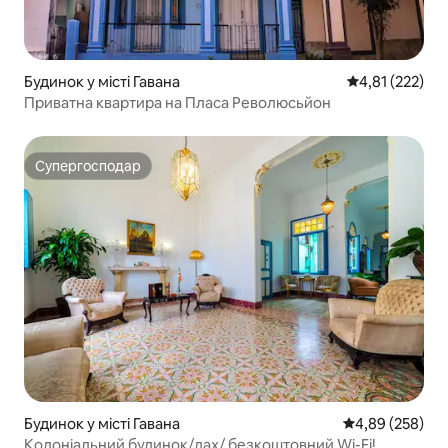
Будинок у місті Гавана
Середня оцінка
4,81 (222)
Приватна квартира на Пласа Революсьйон
Супергосподар
Супергосподар
Будинок у місті Гавана
Середня оцінка:
4,89 (258)
Колоніальний будинок/дах/ безкоштовний Wi-Fi!