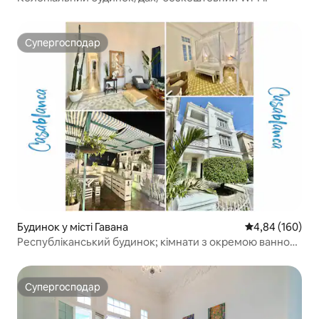
Супергосподар
Супергосподар
Будинок у місті Гавана
Середня оцінка:
4,84 (160)
Республіканський будинок; кімнати з окремою ванною
кімнатою
Супергосподар
Супергосподар