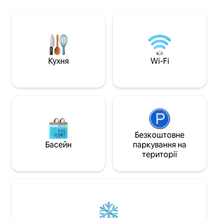
багато іншого. Насолоджуйтеся
майданчиками та
просторим ґанком, який ідеально
нічними місцями.
підходить для відпочинку, спілкування
прогулянка до Ma
та створення незабутніх спогадів.
Nacional, а також 
Поруч із нічним життям, культурними
Старої Гавани.
закладами та популярними місцями.
Забронюйте помешкання зараз, щоб
Кухня
Wi-Fi
відчути себе справжнім жителем
Гавани в одному з найпопулярніших
районів міста!
Безкоштовне
Басейн
паркування на
території