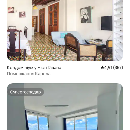
Кондомініум у місті Гавана
Середня оцінка
4,91 (357)
Помешкання Карела
Супергосподар
Супергосподар