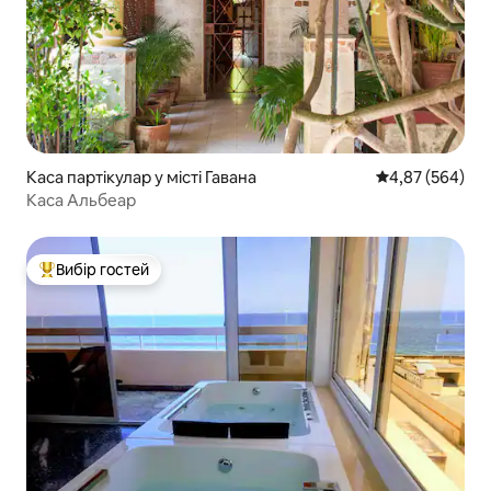
Каса партікулар у місті Гавана
Середня оцінка:
4,87 (564)
Каса Альбеар
Вибір гостей
Топ вибір гостей