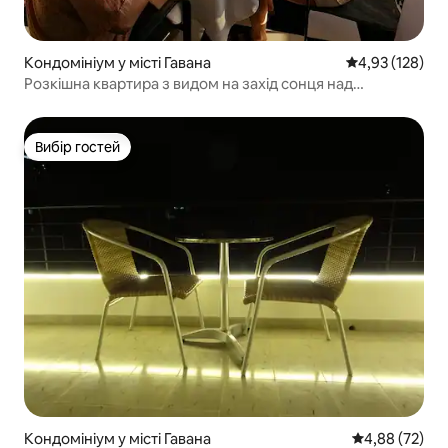
Кондомініум у місті Гавана
Середня оцінка
4,93 (128)
Розкішна квартира з видом на захід сонця над
Гаванською затокою
Вибір гостей
Вибір гостей
Кондомініум у місті Гавана
Середня оцінк
4,88 (72)