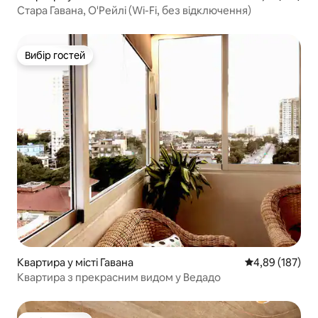
Стара Гавана, О'Рейлі (Wi-Fi, без відключення)
Вибір гостей
Вибір гостей
Квартира у місті Гавана
Середня оцінка
4,89 (187)
Квартира з прекрасним видом у Ведадо