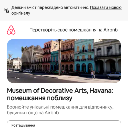
Перейти
Деякий вміст перекладено автоматично. 
Показати мовою 
до
оригіналу
вмісту
Перетворіть своє помешкання на Airbnb
Museum of Decorative Arts, Havana:
помешкання поблизу
Бронюйте унікальні помешкання для відпочинку,
будинки тощо на Airbnb
Розташування