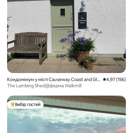
Кондомініум у місті Causeway Coast and Gle
Середня оцінка
4,97 (156)
ns
The Lambing Shed@ферма Walkmill
Вибір гостей
Топ вибір гостей