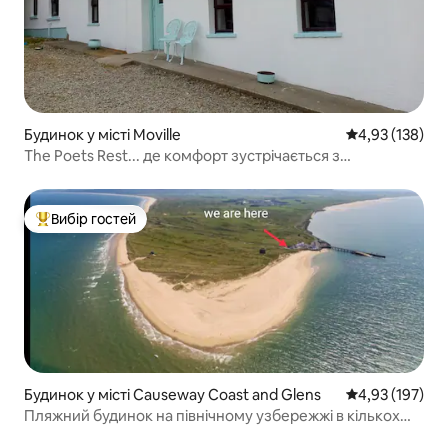
Будинок у місті Moville
Середня оцінка
4,93 (138)
The Poets Rest... де комфорт зустрічається з
традиціями.
Вибір гостей
Топ вибір гостей
Будинок у місті Causeway Coast and Glens
Середня оцінка
4,93 (197)
Пляжний будинок на північному узбережжі в кількох
кроках від пляжу