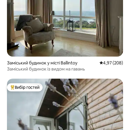
Заміський будинок у місті Ballintoy
Середня оцінка:
4,97 (208)
Заміський будинок із видом на гавань
Вибір гостей
Топ вибір гостей