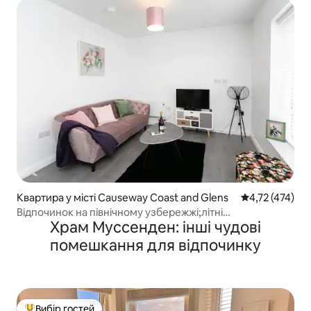
Квартира у місті Causeway Coast and Glens
Середня оцінка
4,72 (474)
Відпочинок на північному узбережжі;літні
Храм Муссенден: інші чудові
пропозиції;бронюйте заздалегідь
помешкання для відпочинку
Вибір гостей