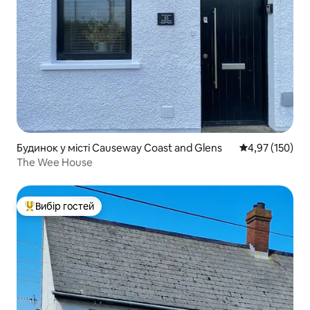
Будинок у місті Causeway Coast and Glens
Середня оцінка
4,97 (150)
The Wee House
Вибір гостей
Топ вибір гостей