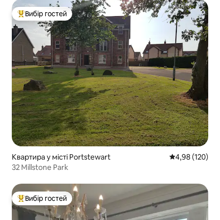
Вибір гостей
Топ вибір гостей
Квартира у місті Portstewart
Середня оцінка
4,98 (120)
32 Millstone Park
Вибір гостей
Топ вибір гостей