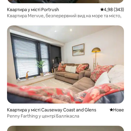
Квартира у місті Portrush
Середня оцінка:
4,98 (343)
Квартира Mervue, безперервний вид на море та місто,
Квартира у місті Causeway Coast and Glens
Нове місц
Нове
Penny Farthing у центрі Баллікасла