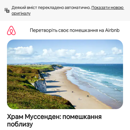
Перейти
Деякий вміст перекладено автоматично. 
Показати мовою 
до
оригіналу
вмісту
Перетворіть своє помешкання на Airbnb
Храм Муссенден: помешкання
поблизу