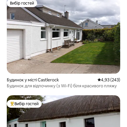
Вибір гостей
Вибір гостей
Будинок у місті Castlerock
Середня оцінка:
4,93 (243)
Будинок для відпочинку (з Wi-Fi) біля красивого пляжу
Вибір гостей
Топ вибір гостей