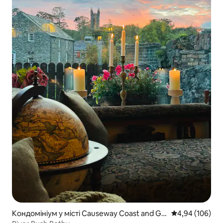
Кондомініум у місті Causeway Coast and Gle
Середня оцінка:
4,94 (106)
ns