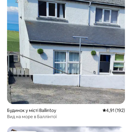
Будинок у місті Ballintoy
Середня оцінка
4,91 (192)
Вид на море в Баллінтої