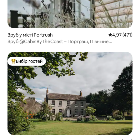
Зруб у місті Portrush
Середня оцінка
4,97 (471)
Зруб @CabinByTheCoast – Портраш, Північне
узбережжя
Вибір гостей
Топ вибір гостей