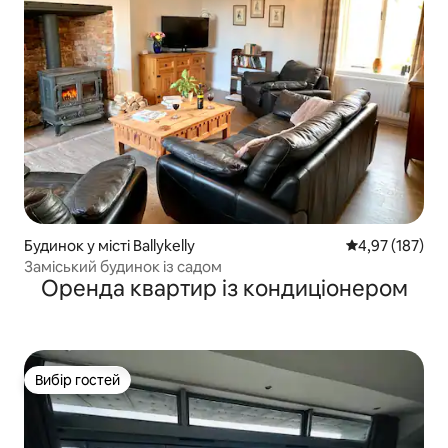
Будинок у місті Ballykelly
Середня оцінка
4,97 (187)
Заміський будинок із садом
Оренда квартир із кондиціонером
Вибір гостей
Вибір гостей