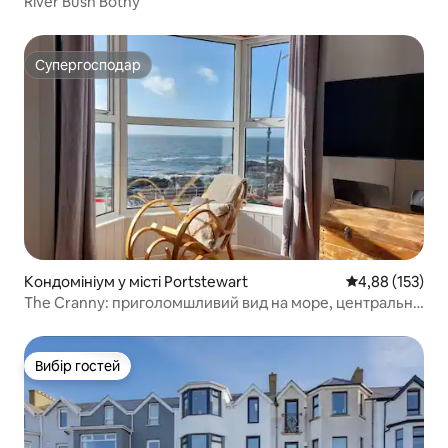
River Bush Bothy
Супергосподар
Супергосподар
Кондомініум у місті Portstewart
Середня оцінка
4,88 (153)
The Cranny: приголомшливий вид на море, центральне
розташування
Вибір гостей
Вибір гостей