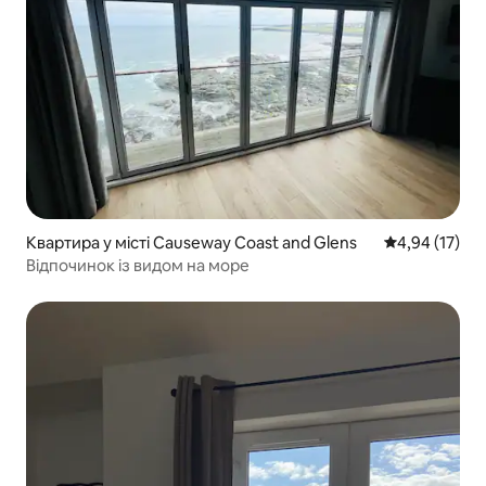
Квартира у місті Causeway Coast and Glens
Середня оцінк
4,94 (17)
Відпочинок із видом на море