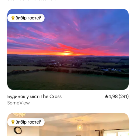
Вибір гостей
Топ вибір гостей
Будинок у місті The Cross
Середня оцінка
4,98 (291)
SomeView
Вибір гостей
Топ вибір гостей