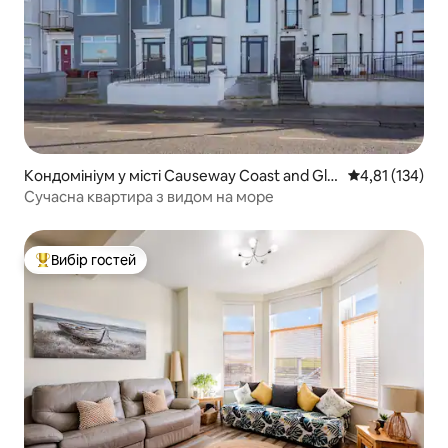
Кондомініум у місті Causeway Coast and Gle
Середня оцінка
4,81 (134)
ns
Сучасна квартира з видом на море
Вибір гостей
Топ вибір гостей