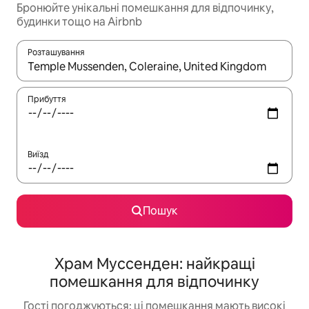
Бронюйте унікальні помешкання для відпочинку,
будинки тощо на Airbnb
Розташування
Отримавши результати пошуку, використовуйте для навігації с
Прибуття
Виїзд
Пошук
Храм Муссенден: найкращі
помешкання для відпочинку
Гості погоджуються: ці помешкання мають високі