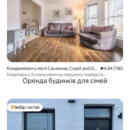
Кондомініум у місті Causeway Coast and Gle
Середня оцінка
4,94 (130)
ns
Квартира з 3 спальнями на першому поверсі в
Оренда будинків для сімей
Портстюарті
Вибір гостей
Топ вибір гостей