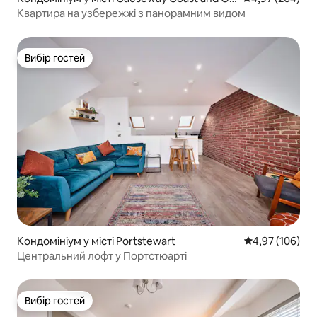
ens
Квартира на узбережжі з панорамним видом
Вибір гостей
Вибір гостей
Кондомініум у місті Portstewart
Середня оцінка
4,97 (106)
Центральний лофт у Портстюарті
Вибір гостей
Вибір гостей