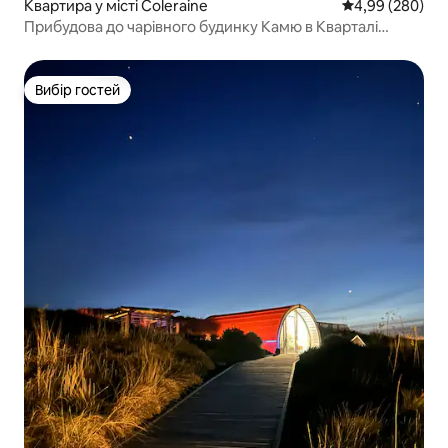
Квартира у місті Coleraine
Середня оцінка:
4,99 (280)
Прибудова до чарівного будинку Камю в Кварталі
кухарів
Вибір гостей
Вибір гостей