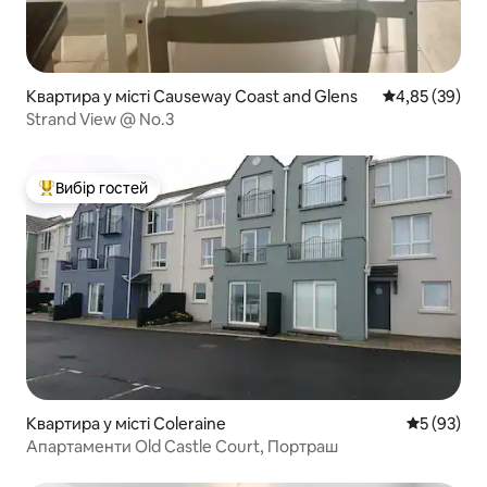
Квартира у місті Causeway Coast and Glens
Середня оцінк
4,85 (39)
Strand View @ No.3
Вибір гостей
Топ вибір гостей
Квартира у місті Coleraine
Середня оц
5 (93)
Апартаменти Old Castle Court, Портраш