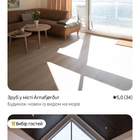
Зруб у місті Árnafjørður
Середня оцін
5,0 (34)
Будинок-човен із видом на море
Вибір гостей
Топ вибір гостей