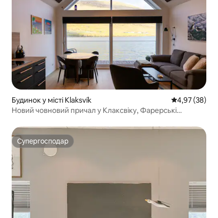
Будинок у місті Klaksvík
Середня оцінк
4,97 (38)
Новий човновий причал у Клаксвіку, Фарерські
острови
Супергосподар
Супергосподар