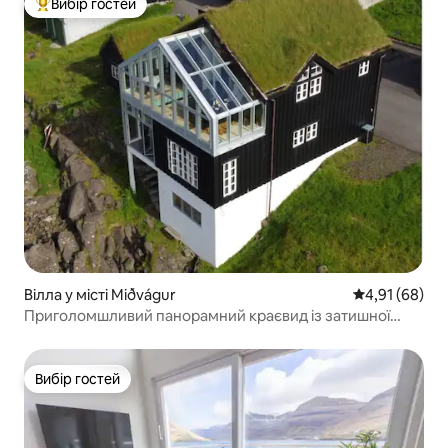
Вибір гостей
Топ вибір гостей
Вілла у місті Miðvágur
Середня оцінк
4,91 (68)
Приголомшливий панорамний краєвид із затишної
вілли на березі океану.
Вибір гостей
Вибір гостей