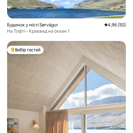
Будинок у місті Sørvágur
Середня оцінка
4,96 (50)
На Тофті – Краєвид на океан 1
Вибір гостей
Топ вибір гостей