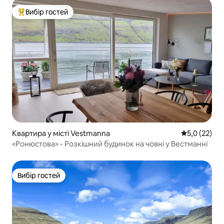
Вибір гостей
Топ вибір гостей
Квартира у місті Vestmanna
Середня оцін
5,0 (22)
«Ронюстова» - Розкішний будинок на човні у Вестманні
Вибір гостей
Вибір гостей