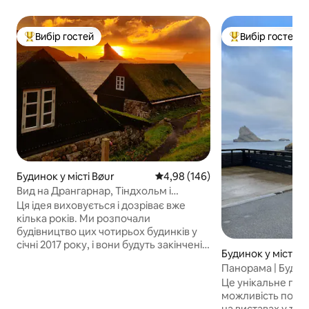
Вибір гостей
Вибір гостей
Топ вибір гостей
Топ вибір гостей
Будинок у місті Bøur
Середня оцінка: 4,98 з 5, відгук
4,98 (146)
Вид на Дрангарнар, Тіндхольм і
Микінес
Ця ідея виховується і дозріває вже
кілька років. Ми розпочали
будівництво цих чотирьох будинків у
січні 2017 року, і вони будуть закінчені в
Будинок у місті B
березні 2018 року Старі фарерські
Панорама | Будин
будинки погоджуються з загальним
Дрангарнір і Тін
Це унікальне по
фарерським ландшафтом, і тому ми,
можливість побув
природно, орієнтувалися на цей давній
на виставах у теат