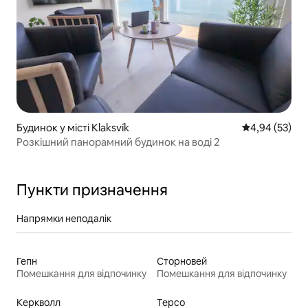
Будинок у місті Klaksvík
Середня оцінк
4,94 (53)
Розкішний панорамний будинок на воді 2
Пункти призначення
Напрямки неподалік
Гепн
Сторновей
Помешкання для відпочинку
Помешкання для відпочинку
Керкволл
Терсо