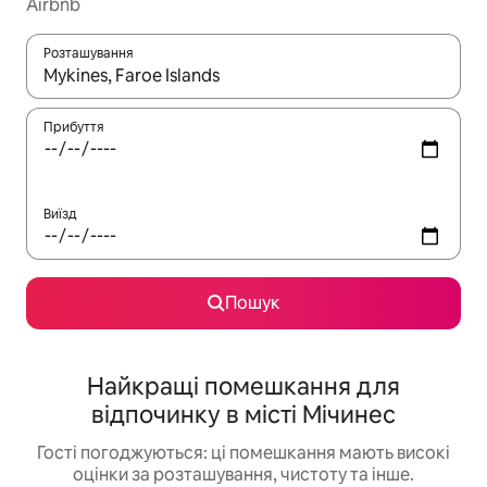
Airbnb
Розташування
Отримавши результати пошуку, використовуйте для навігації с
Прибуття
Виїзд
Пошук
Найкращі помешкання для
відпочинку в місті Мічинес
Гості погоджуються: ці помешкання мають високі
оцінки за розташування, чистоту та інше.