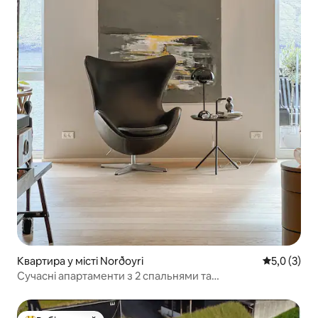
Квартира у місті Norðoyri
Середня оці
5,0 (3)
Сучасні апартаменти з 2 спальнями та
приголомшливим видом