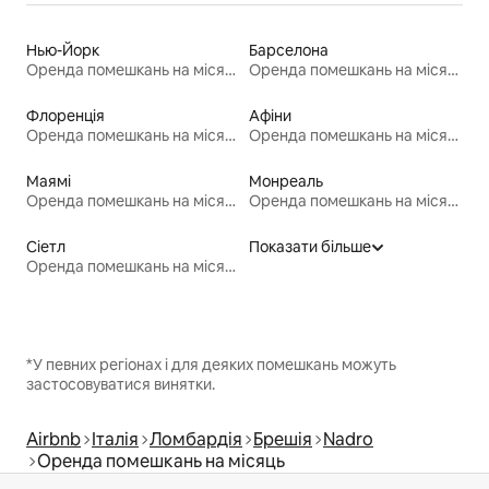
Нью-Йорк
Барселона
Оренда помешкань на місяць
Оренда помешкань на місяць
Флоренція
Афіни
Оренда помешкань на місяць
Оренда помешкань на місяць
Маямі
Монреаль
Оренда помешкань на місяць
Оренда помешкань на місяць
Сіетл
Показати більше
Оренда помешкань на місяць
*У певних регіонах і для деяких помешкань можуть
застосовуватися винятки.
Airbnb
Італія
Ломбардія
Брешія
Nadro
Оренда помешкань на місяць