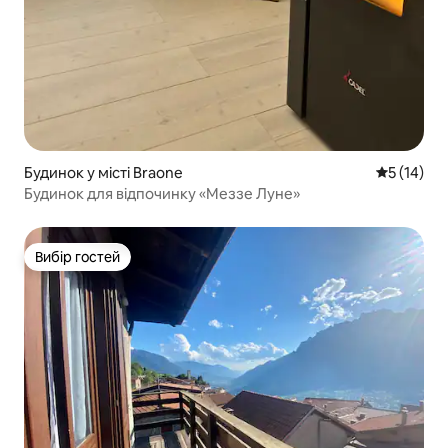
Будинок у місті Braone
Середня оц
5 (14)
Будинок для відпочинку «Меззе Луне»
Вибір гостей
Вибір гостей