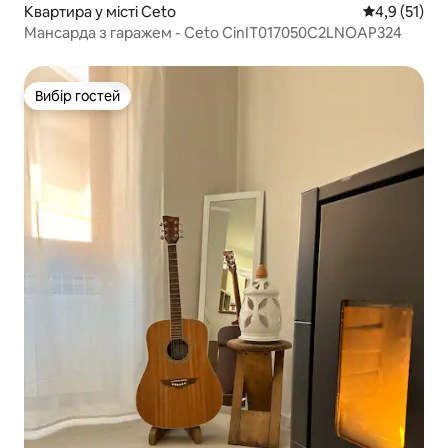
Квартира у місті Ceto
Середня оцін
4,9 (51)
Мансарда з гаражем - Ceto CinIT017050C2LNOAP324
Вибір гостей
Вибір гостей