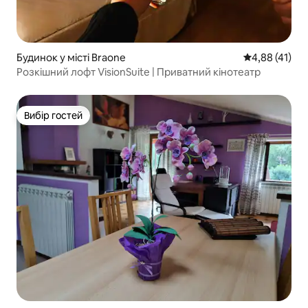
Будинок у місті Braone
Середня оцінк
4,88 (41)
Розкішний лофт VisionSuite | Приватний кінотеатр
Вибір гостей
Вибір гостей