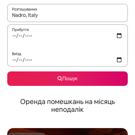
Розташування
Отримавши результати пошуку, використовуйте для навігації с
Прибуття
Виїзд
Пошук
Оренда помешкань на місяць
неподалік