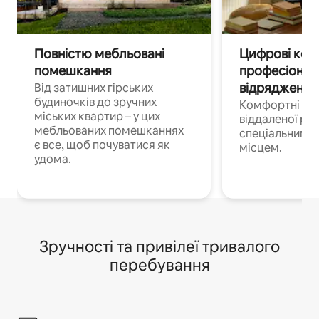
Повністю мебльовані
Цифрові кочі
помешкання
професіонал
відрядження
Від затишних гірських
будиночків до зручних
Комфортні по
міських квартир – у цих
віддаленої роб
мебльованих помешканнях
спеціальним 
є все, щоб почуватися як
місцем.
удома.
Зручності та привілеї тривалого
перебування