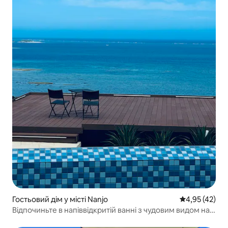
Гостьовий дім у місті Nanjo
Середня оцінк
4,95 (42)
Відпочиньте в напіввідкритій ванні з чудовим видом на
море.