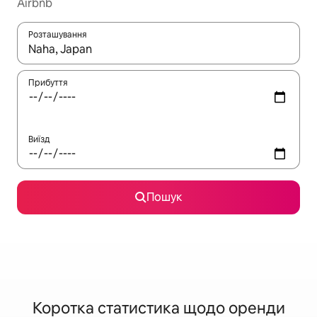
Airbnb
Розташування
Отримавши результати пошуку, використовуйте для навігації с
Прибуття
Виїзд
Пошук
Коротка статистика щодо оренди