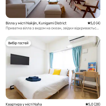
Вілла у місті Nakijin, Kunigami District
Середня оці
5,0 (4)
Приватна вілла з видом на океан, звідки відкривається
вид на блакитне море Окінави | Насолоджуйтеся
басейном, сауною, багаттям та барбекю
Вибір гостей
Вибір гостей
Квартира у місті Naha
Середня оцін
5,0 (28)