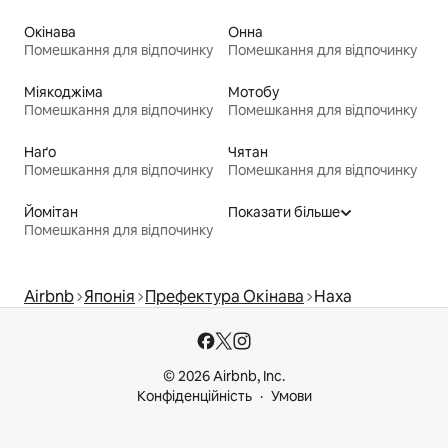
Окінава
Онна
Помешкання для відпочинку
Помешкання для відпочинку
Міякоджіма
Мотобу
Помешкання для відпочинку
Помешкання для відпочинку
Наґо
Чятан
Помешкання для відпочинку
Помешкання для відпочинку
Йомітан
Показати більше
Помешкання для відпочинку
Airbnb
Японія
Префектура Окінава
Наха
© 2026 Airbnb, Inc.
Конфіденційність
Умови