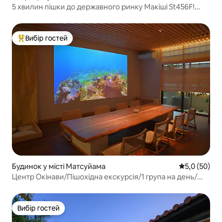
5 хвилин пішки до державного ринку Макіші St456F!
[st505] Апартаменти з 1 ліжком
Вибір гостей
Топ вибір гостей
Будинок у місті Матсуйама
Середня оцін
5,0 (50)
Центр Окінави/Пішохідна екскурсія/1 група на день/
Готель "Кюуні" в Наха
Вибір гостей
Вибір гостей