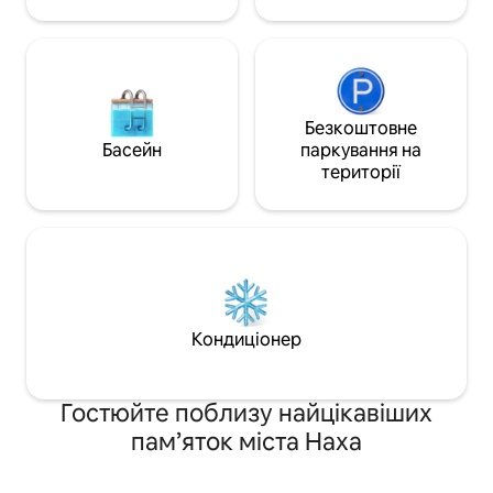
цікаво, ми також
користування об'єктами. * Сауна
користування тел
доступна за окрему плату. ✴︎ На
лініями та провес
фотографіях усього готелю видно, що
просту лекцію! Кр
номери з’єднані над землею, але
помешкання госп
кожен номер має власний вхід, тому
поруч, ми намаг
ви можете насолоджуватися
ретельне обслуго
Безкоштовне
перебуванням у [орендованій окремій
Зауважте, що від 
Басейн
паркування на
будівлі]. ★ Примітки щодо проживання
об'єкт потрібно п
території
дітей (12 років або менше) Оскільки
Для бронювань л
об’єкт є дерев’яною будівлею,
будь ласка, обмеж
конструкція така, що звук легко
до 4 осіб. ☆Якщо кількість гостей
передається в сусідню кімнату. На
перевищує 4 осо
сходах у кімнаті для гостей немає
додаткову плату,
поручня. Будь ласка, будьте обережні,
подорожуєте з діт
оскільки перила на балконі другого
стягується плата 
поверху широкі. Перед терасою на
тому, будь ласка,
Кондиціонер
першому поверсі є скеля. Будь ласка,
кількості гостей 
зверніть на це увагу під час
в повідомленні.
бронювання для дітей віком до
12 років.
Гостюйте поблизу найцікавіших
пам’яток міста Наха