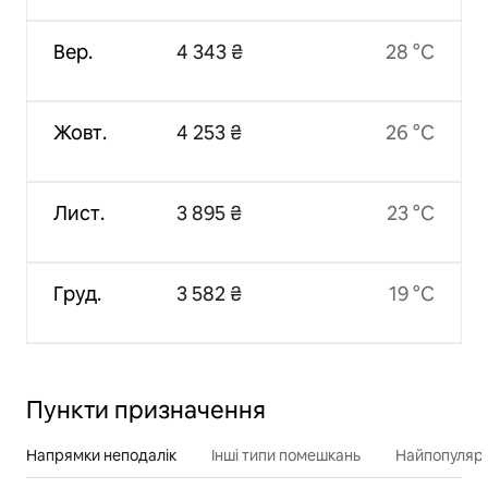
Вер.
4 343 ₴
28 °C
Жовт.
4 253 ₴
26 °C
Лист.
3 895 ₴
23 °C
Груд.
3 582 ₴
19 °C
Пункти призначення
Напрямки неподалік
Інші типи помешкань
Найпопулярн