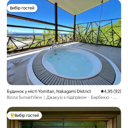
Вибір гостей
Вибір гостей
Будинок у місті Yomitan, Nakagami District
Середня оцінк
4,95 (92)
Вілла SunsetView｜Джакузі з підігрівом・Барбекю・
Блакитна печера・Кадена
Вибір гостей
Топ вибір гостей