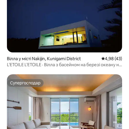
Вілла у місті Nakijin, Kunigami District
Середня оцінк
4,98 (43)
L'ETOILE L'ETOILE · Вілла з басейном на березі океану на
острові Кори · Приватний будинок для однієї групи
Супергосподар
Супергосподар