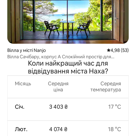
Вілла у місті Nanjo
Середня оцінк
4,98 (53)
Вілла Сачібару, корпус А Спокійний простір для
Коли найкращий час для
відпочинку Кафе з видом на море [Hamabe no Chaya] зі
сніданком
відвідування міста Наха?
Місяць
Середня
Середня
ціна
температура
Січ.
3 403 ₴
17 °C
Лют.
4 074 ₴
18 °C