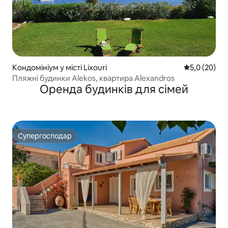
Кондомініум у місті Lixouri
Середня оцін
5,0 (20)
Пляжні будинки Alekos, квартира Alexandros
Оренда будинків для сімей
Супергосподар
Супергосподар