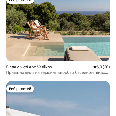
Вибір гостей
Вілла у місті Ano Vasilikos
Середня оцін
5,0 (20)
Приватна вілла на вершині пагорба з басейном і видом
на море
Вибір гостей
Вибір гостей