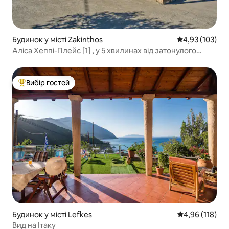
Будинок у місті Zakinthos
Середня оцінка
4,93 (103)
Аліса Хеппі-Плейс [1] , у 5 хвилинах від затонулого
корабля!
Вибір гостей
Топ вибір гостей
Будинок у місті Lefkes
Середня оцінка
4,96 (118)
Вид на Ітаку