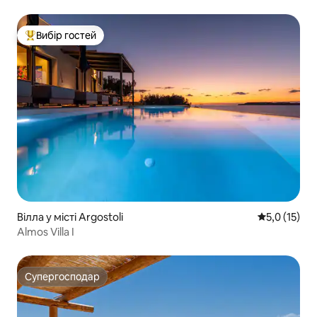
Вибір гостей
Топ вибір гостей
Вілла у місті Argostoli
Середня оцін
5,0 (15)
Almos Villa I
Супергосподар
Супергосподар