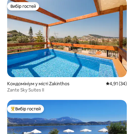
Вибір гостей
Вибір гостей
Кондомініум у місті Zakinthos
Середня оцінк
4,91 (34)
Zante Sky Suites II
Вибір гостей
Топ вибір гостей