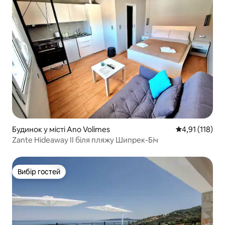
Будинок у місті Ano Volimes
Середня оцінка
4,91 (118)
Zante Hideaway II біля пляжу Шипрек-Біч
Вибір гостей
Вибір гостей