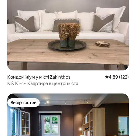
Кондомініум у місті Zakinthos
Середня оцінка
4,89 (122)
K & K ~1~ Квартира в центрі міста
Вибір гостей
Вибір гостей