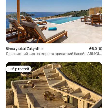
Вілла у місті Zakynthos
Середня оці
5,0 (6)
Дивовижний вид на море та приватний басейн ARMOI
VILLA
Вибір гостей
Вибір гостей