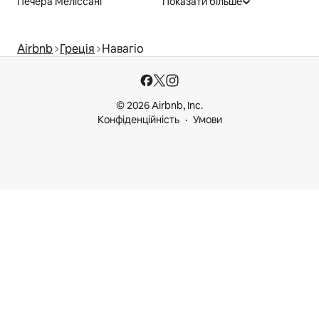
Печера Меліссані
Показати більше
Airbnb
Греція
Навагіо
© 2026 Airbnb, Inc.
Конфіденційність
Умови