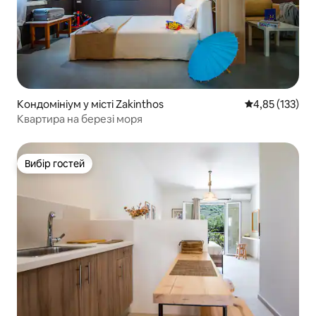
Кондомініум у місті Zakinthos
Середня оцінка
4,85 (133)
Квартира на березі моря
Вибір гостей
Вибір гостей