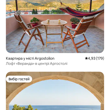
Квартира у місті Argostolion
Середня оцінка
4,93 (179)
Лофт «Веранда» в центрі Аргостолі
Вибір гостей
Вибір гостей