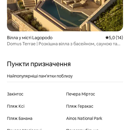
Вілла у місті Lagopodo
Середня оцін
5,0 (14)
Domus Terrae | Розкішна вілла з басейном, сауною та
тренажерним залом
Пункти призначення
Найпопулярніші пам’ятки поблизу
Закінтос
Печера Міртос
Пляж Ксі
Пляж Геракас
Пляж Банана
Ainos National Park