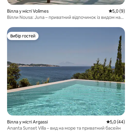
Вілла у місті Volimes
Середня оці
5,0 (9)
Вілли Nousa: Juna – приватний відпочинок із видом на
море
Вибір гостей
Вибір гостей
Вілла у місті Argassi
Середня оцін
5,0 (44)
Ananta Sunset Villa – вид на море та приватний басейн