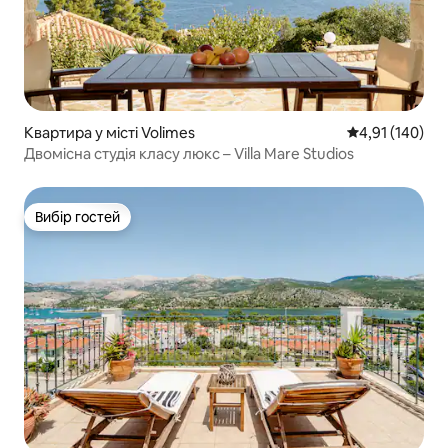
Квартира у місті Volimes
Середня оцінка
4,91 (140)
Двомісна студія класу люкс – Villa Mare Studios
Вибір гостей
Вибір гостей