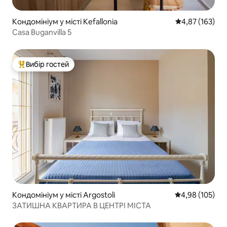
Кондомініум у місті Kefallonia
Середня оцінка
4,87 (163)
Casa Buganvilla 5
Вибір гостей
Топ вибір гостей
Кондомініум у місті Argostoli
Середня оцінка
4,98 (105)
ЗАТИШНА КВАРТИРА В ЦЕНТРІ МІСТА