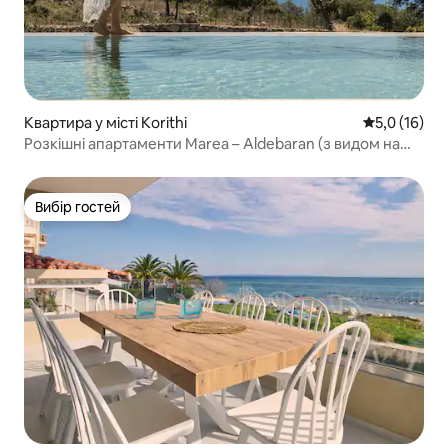
Квартира у місті Korithi
Середня оцін
5,0 (16)
Розкішні апартаменти Marea – Aldebaran (з видом на
сад)
Вибір гостей
Вибір гостей