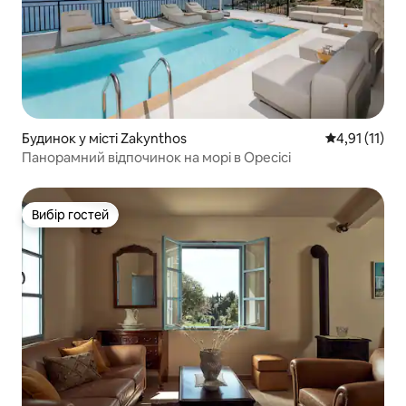
Будинок у місті Zakynthos
Середня оцінк
4,91 (11)
Панорамний відпочинок на морі в Оресісі
Вибір гостей
Вибір гостей