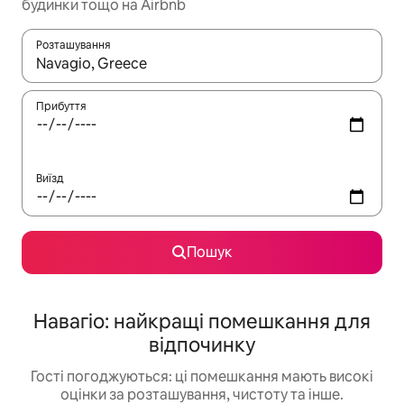
будинки тощо на Airbnb
Розташування
Отримавши результати пошуку, використовуйте для навігації с
Прибуття
Виїзд
Пошук
Навагіо: найкращі помешкання для
відпочинку
Гості погоджуються: ці помешкання мають високі
оцінки за розташування, чистоту та інше.