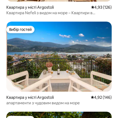
Квартира у місті Argostoli
Середня оцінка
4,93 (126)
Квартира Nefeli з видом на море – Квартири в
Аргостолі
Вибір гостей
Вибір гостей
Квартира у місті Argostoli
Середня оцінка
4,92 (146)
апартаменти з чудовим видом на море