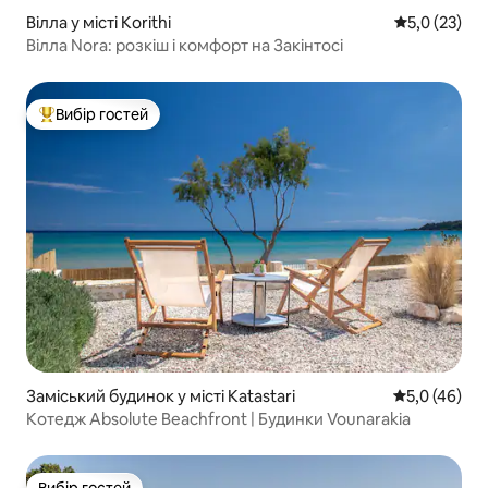
Вілла у місті Korithi
Середня оцін
5,0 (23)
Вілла Nora: розкіш і комфорт на Закінтосі
Вибір гостей
Топ вибір гостей
Заміський будинок у місті Katastari
Середня оцін
5,0 (46)
Котедж Absolute Beachfront | Будинки Vounarakia
Вибір гостей