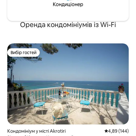
Кондиціонер
Оренда кондомініумів із Wi-Fi
Вибір гостей
Вибір гостей
Кондомініум у місті Akrotiri
Середня оцінка:
4,89 (144)