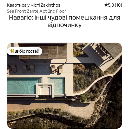
Квартира у місті Zakinthos
Середня оцін
5,0 (10)
Sea Front Zante Apt 2nd Floor
Навагіо: інші чудові помешкання для
відпочинку
Вибір гостей
Топ вибір гостей