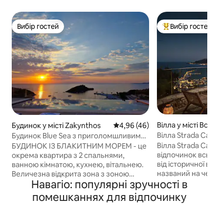
Вибір гостей
Вибір гостей
Вибір гостей
Топ вибір гостей
Вілла у місті Bocha
Будинок у місті Zakynthos
Середня оцінка: 4,96 з 5, відгу
4,96 (46)
Вілла Strada Caste
Будинок Blue Sea з приголомшливим
видом і приватним басейном
Вілла Strada Cast
БУДИНОК ІЗ БЛАКИТНИМ МОРЕМ - це
відпочинок всього
окрема квартира з 2 спальнями,
від історичної ве
ванною кімнатою, кухнею, вітальнею.
названий на честь
Величезна відкрита зона з зоною
Навагіо: популярні зручності в
«Strada Castello»
відпочинку, ексклюзивний приватний
замку». Розташов
басейн, зона барбекю, щоб пообідати
помешканнях для відпочинку
природи та морсь
на вулиці з дивовижним видом на
поєднує в собі ко
море. Приватна стоянка. За 200 метрів