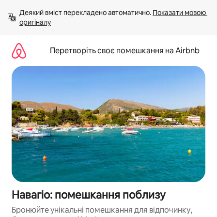
Перейти
Деякий вміст перекладено автоматично. 
Показати мовою 
до
оригіналу
вмісту
Перетворіть своє помешкання на Airbnb
Навагіо: помешкання поблизу
Бронюйте унікальні помешкання для відпочинку,