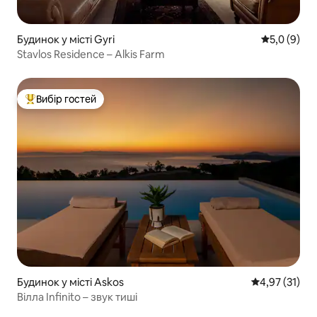
Будинок у місті Gyri
Середня оці
5,0 (9)
Stavlos Residence – Alkis Farm
Вибір гостей
Топ вибір гостей
Будинок у місті Askos
Середня оцінк
4,97 (31)
Вілла Infinito – звук тиші