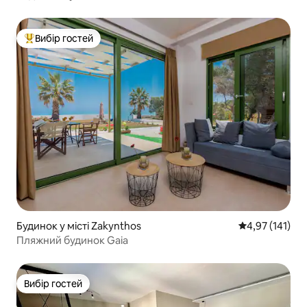
Вибір гостей
Топ вибір гостей
Будинок у місті Zakynthos
Середня оцінка
4,97 (141)
Пляжний будинок Gaia
Вибір гостей
Вибір гостей