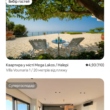
Вибір гостей
Вибір гостей
Квартира у місті Mega Lakos / Halepi
Середня оцінка
4,93 (110)
Villa Vounaria 1 / 20 метрів від пляжу
Супергосподар
Супергосподар