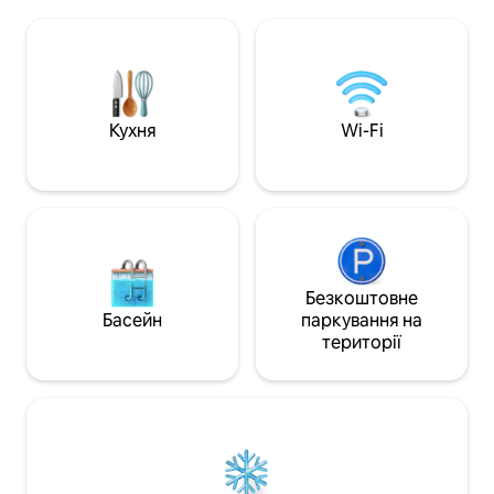
справжню гостинн
від пляжу Сан-Ніколас пішки, по
зупиніться у нас 
ґрунтовій дорозі. Пляж, порт,
найкрасивіших ра
ресторани, міні-маркет та бари
насолоджуйтеся
знаходяться на відстані 1,5 км на
видами зверху, д
автомобілі. Прогулянки на човнах
острова розгорт
відправляються з порту, щоб побачити
очима, і кожна ми
Блакитні печери та пляж корабельних
Кухня
Wi-Fi
справді незабутн
аварій (Наваджіо), а також пороми до
Кефалонії.
Безкоштовне
Басейн
паркування на
території