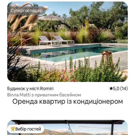
Супергосподар
Супергосподар
Будинок у місті Romiri
Середня оцін
5,0 (14)
Вілла Matti з приватним басейном
Оренда квартир із кондиціонером
Вибір гостей
Топ вибір гостей