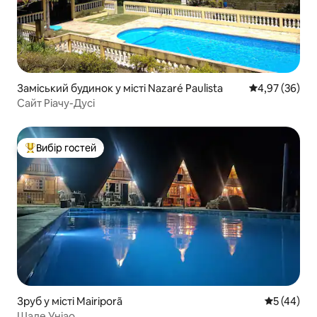
Заміський будинок у місті Nazaré Paulista
Середня оцінк
4,97 (36)
Сайт Ріачу-Дусі
Вибір гостей
Топ вибір гостей
Зруб у місті Mairiporã
Середня оц
5 (44)
Шале Уніао