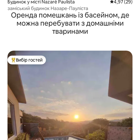
Будинок у місті Nazaré Paulista
Середня оцінк
4,97 (29)
заміський будинок Назаре-Пауліста
Оренда помешкань із басейном, де
можна перебувати з домашніми
тваринами
Вибір гостей
Топ вибір гостей