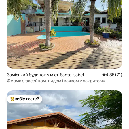
Заміський будинок у місті Santa Isabel
Середня оцінк
4,85 (71)
Ферма з басейном, видом і каяком у закритому
кондоминиумі
Вибір гостей
Топ вибір гостей