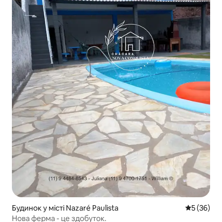
Будинок у місті Nazaré Paulista
Середня оц
5 (36)
Нова ферма - це здобуток.