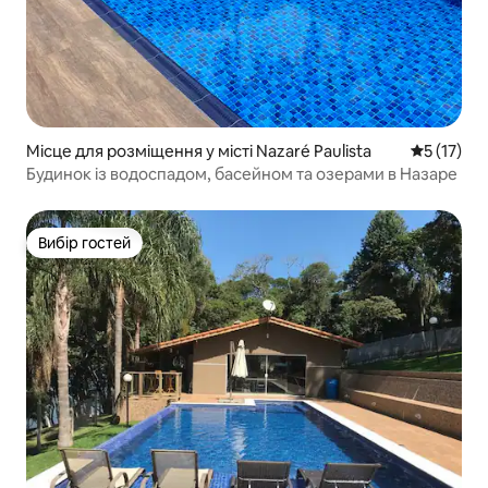
Місце для розміщення у місті Nazaré Paulista
Середня оц
5 (17)
Будинок із водоспадом, басейном та озерами в Назаре
Вибір гостей
Вибір гостей