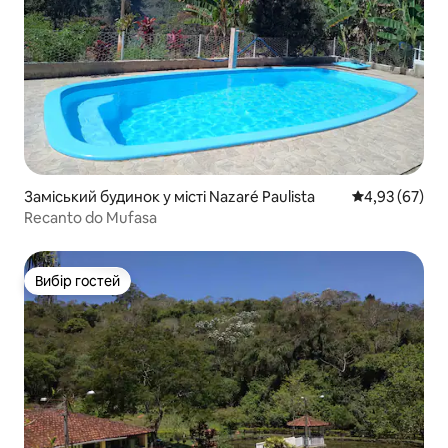
Заміський будинок у місті Nazaré Paulista
Середня оцінк
4,93 (67)
Recanto do Mufasa
Вибір гостей
Вибір гостей