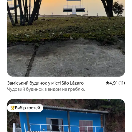
Заміський будинок у місті São Lázaro
Середня оцінк
4,91 (11)
Чудовий будинок з видом на греблю.
Вибір гостей
Топ вибір гостей