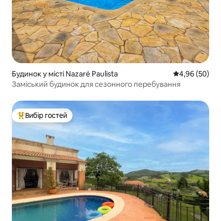
Будинок у місті Nazaré Paulista
Середня оцінка
4,96 (50)
Заміський будинок для сезонного перебування
Вибір гостей
Топ вибір гостей