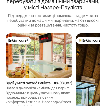
перебувати з домашніми тваринами,
у місті Назаре-Пауліста
Підтверджено гостями: ці помешкання, де можна
перебувати з домашніми тваринами, мають високі
оцінки за розташування, чистоту тощо.
Вибір гостей
Вибір гостей
Вибір гостей
Топ вибір гостей
Зруб у місті Nazaré Paulista
Середня оцінка: 4,93 з 5, відгук
4,93 (182)
Шале з джакузі та каміном для пари та
домашніх тварин
Відпочиньте в цьому затишному шале
посеред природи, з повним
комфортом і стилем. Насолоджуйтеся