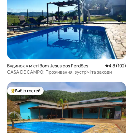
Будинок у місті Bom Jesus dos Perdões
Середня оцінк
4,8 (102)
CASA DE CAMPO: Проживання, зустрічі та заходи
Вибір гостей
Топ вибір гостей