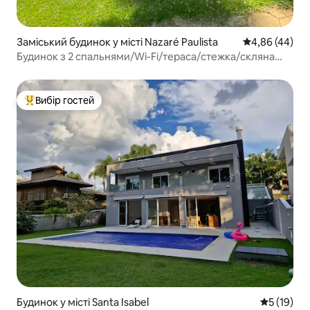
Заміський будинок у місті Nazaré Paulista
Середня оцінка
4,86 (44)
Будинок з 2 спальнями/Wi-Fi/тераса/стежка/скляна
кухня
Вибір гостей
Топ вибір гостей
Будинок у місті Santa Isabel
Середня оц
5 (19)