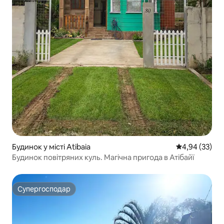
Будинок у місті Atibaia
Середня оцінк
4,94 (33)
Будинок повітряних куль. Магічна пригода в Атібайї
Супергосподар
Супергосподар