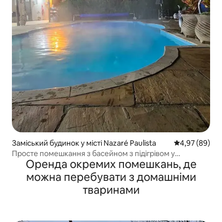
Заміський будинок у місті Nazaré Paulista
Середня оцінка
4,97 (89)
Просте помешкання з басейном з підігрівом у
Оренда окремих помешкань, де
Майріпоран
можна перебувати з домашніми
тваринами