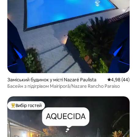
Заміський будинок у місті Nazaré Paulista
Середня оцінка
4,98 (44)
Басейн з підігрівом Mairiporã/Nazare Rancho Paraiso
Вибір гостей
Топ вибір гостей