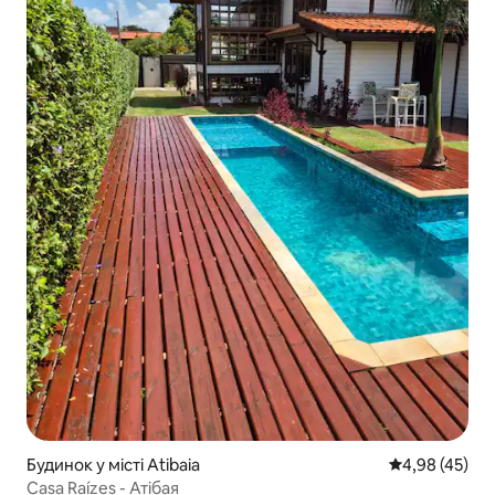
Будинок у місті Atibaia
Середня оцінк
4,98 (45)
Casa Raízes - Атiбая