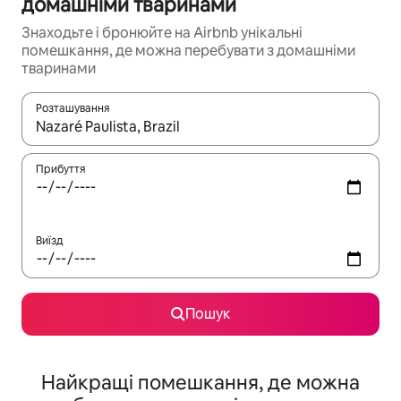
домашніми тваринами
Знаходьте і бронюйте на Airbnb унікальні
помешкання, де можна перебувати з домашніми
тваринами
Розташування
Отримавши результати пошуку, використовуйте для навігації с
Прибуття
Виїзд
Пошук
Найкращі помешкання, де можна