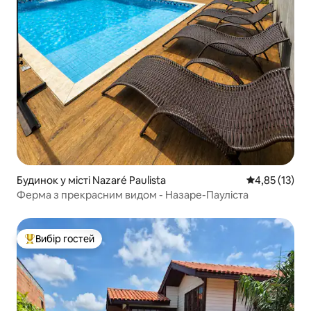
Будинок у місті Nazaré Paulista
Середня оцінк
4,85 (13)
Ферма з прекрасним видом - Назаре-Пауліста
Вибір гостей
Топ вибір гостей