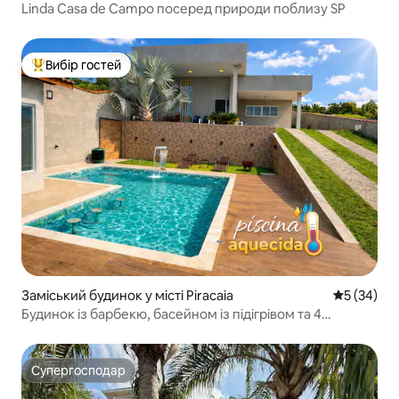
Linda Casa de Campo посеред природи поблизу SP
Вибір гостей
Топ вибір гостей
Заміський будинок у місті Piracaia
Середня оц
5 (34)
Будинок із барбекю, басейном із підігрівом та 4
люксами
Супергосподар
Супергосподар