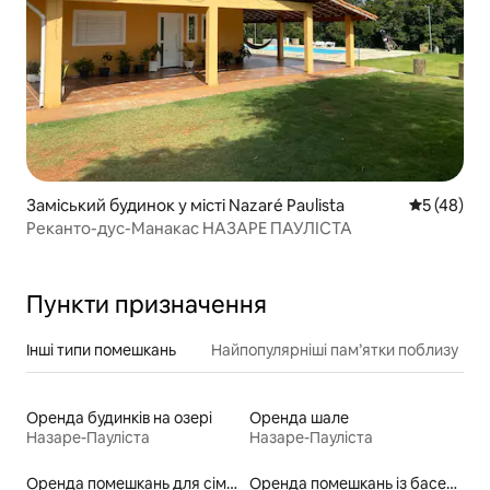
Заміський будинок у місті Nazaré Paulista
Середня оц
5 (48)
Реканто-дус-Манакас НАЗАРЕ ПАУЛІСТА
Пункти призначення
Інші типи помешкань
Найпопулярніші пам’ятки поблизу
Оренда будинків на озері
Оренда шале
Назаре-Пауліста
Назаре-Пауліста
Оренда помешкань для сімей
Оренда помешкань із басейном