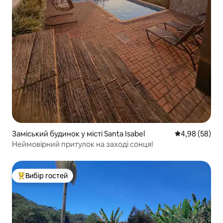
Заміський будинок у місті Santa Isabel
Середня оцінка
4,98 (58)
Неймовірний притулок на заході сонця!
Вибір гостей
Топ вибір гостей