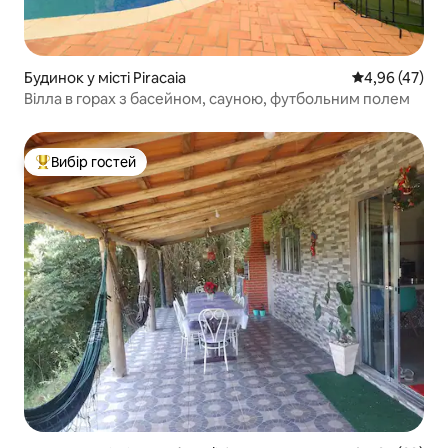
Будинок у місті Piracaia
Середня оцінк
4,96 (47)
Вілла в горах з басейном, сауною, футбольним полем
Вибір гостей
Топ вибір гостей