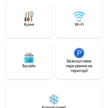
гамаком, підвісна
вид на гори та гре
яких — люкс, пов
кухня, інтегрован
легкий доступ, м
Кухня
Wi-Fi
Безкоштовне
Басейн
паркування на
території
Кондиціонер