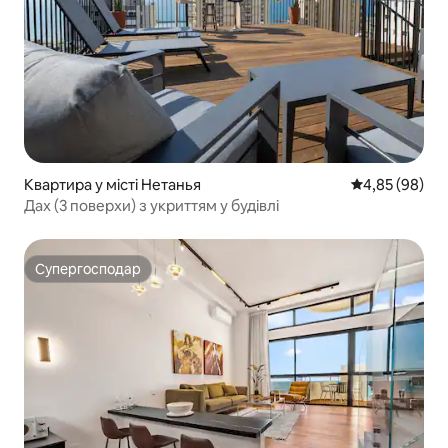
Квартира у місті Нетанья
Середня оцінка
4,85 (98)
Дах (3 поверхи) з укриттям у будівлі
Супергосподар
Супергосподар