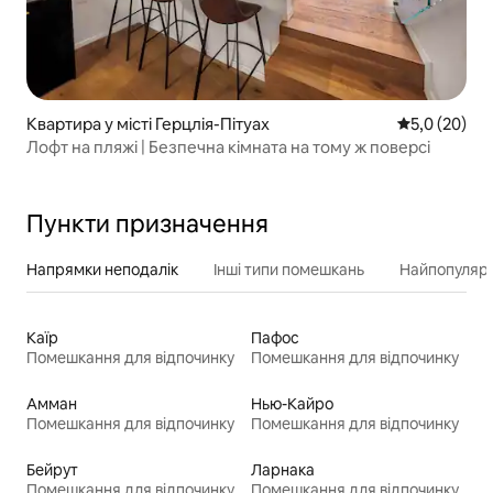
Квартира у місті Герцлія-Пітуах
Середня оцін
5,0 (20)
Лофт на пляжі | Безпечна кімната на тому ж поверсі
Пункти призначення
Напрямки неподалік
Інші типи помешкань
Найпопулярн
Каїр
Пафос
Помешкання для відпочинку
Помешкання для відпочинку
Амман
Нью-Кайро
Помешкання для відпочинку
Помешкання для відпочинку
Бейрут
Ларнака
Помешкання для відпочинку
Помешкання для відпочинку