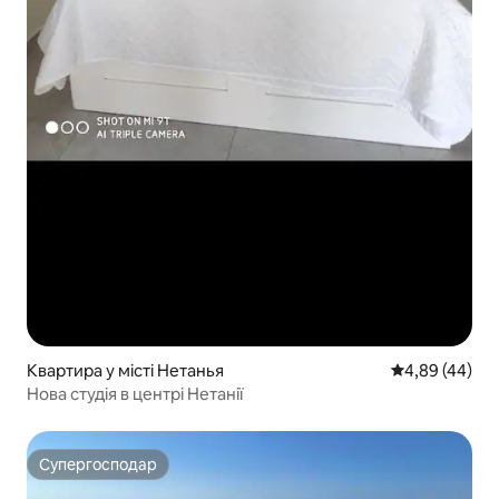
Квартира у місті Нетанья
Середня оцінка
4,89 (44)
Нова студія в центрі Нетанії
Супергосподар
Супергосподар