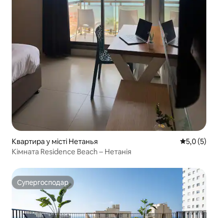
Квартира у місті Нетанья
Середня оці
5,0 (5)
Кімната Residence Beach – Нетанія
Супергосподар
Супергосподар