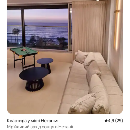
Квартира у місті Нетанья
Середня оцін
4,9 (29)
Мрійливий захід сонця в Нетанії