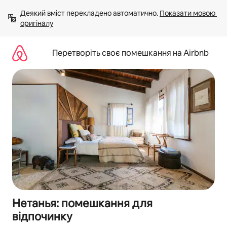
Перейти
Деякий вміст перекладено автоматично. 
Показати мовою 
до
оригіналу
вмісту
Перетворіть своє помешкання на Airbnb
Нетанья: помешкання для
відпочинку