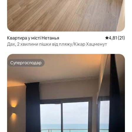
Квартира у місті Нетанья
Середня оцінк
4,81 (21)
Дах, 2 хвилини пішки від пляжу/Кікар Хацменут
Супергосподар
Супергосподар