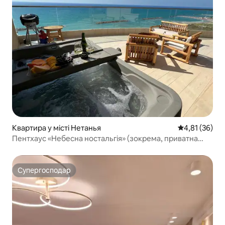
Квартира у місті Нетанья
Середня оцінк
4,81 (36)
Пентхаус «Небесна ностальгія» (зокрема, приватна
квартира)
Супергосподар
Супергосподар