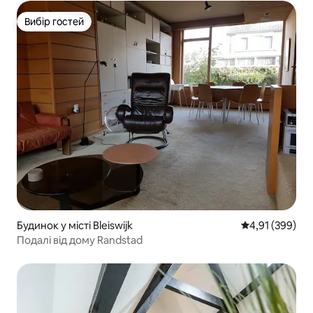
Вибір гостей
Вибір гостей
Будинок у місті Bleiswijk
Середня оцінка
4,91 (399)
Подалі від дому Randstad