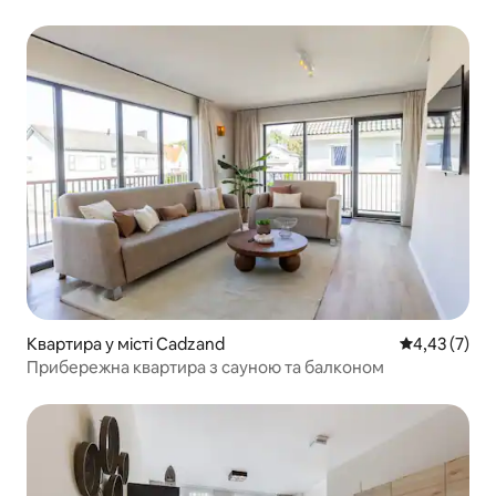
Квартира у місті Cadzand
Середня оцін
4,43 (7)
Прибережна квартира з сауною та балконом