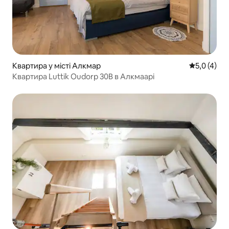
Квартира у місті Алкмар
Середня оці
5,0 (4)
Квартира Luttik Oudorp 30B в Алкмаарі