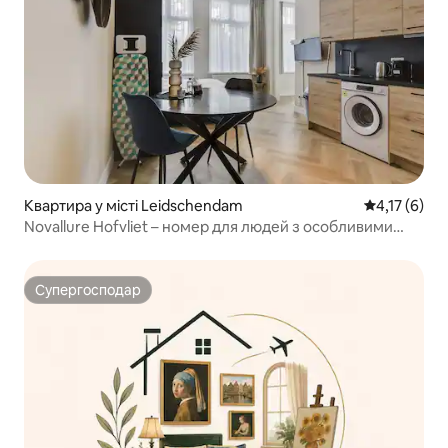
Квартира у місті Leidschendam
Середня оцін
4,17 (6)
Novallure Hofvliet – номер для людей з особливими
потребами
Супергосподар
Супергосподар