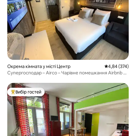
Окрема кімната у місті Центр
Середня оцінка:
4,84 (374)
Супергосподар – Airco – Чарівне помешкання Airbnb з
повним видом на канал
Вибір гостей
Топ вибір гостей