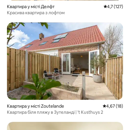
Квартира у місті Делфт
Середня оцінк
4,7 (127)
Красива квартира з лофтом
Квартира у місті Zoutelande
Середня оцінк
4,67 (18)
Квартира біля пляжу в Зутеланді | 't Kusthuys 2