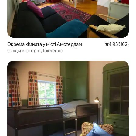
Окрема кімната у місті Амстердам
Середня оцінка
4,95 (162)
Студія в Істерн-Доклендс