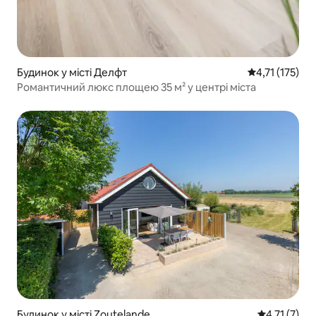
Будинок у місті Делфт
Середня оцінка
4,71 (175)
Романтичний люкс площею 35 м² у центрі міста
Будинок у місті Zoutelande
Середня оцін
4,71 (7)