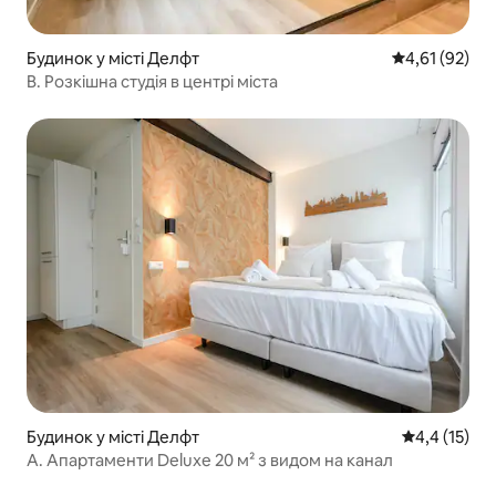
Будинок у місті Делфт
Середня оцінк
4,61 (92)
B. Розкішна студія в центрі міста
Будинок у місті Делфт
Середня оцін
4,4 (15)
A. Апартаменти Deluxe 20 м² з видом на канал