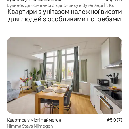
Будинок для сімейного відпочинку в Зутеланді | 't Ku
Квартири з унітазом належної висоти
для людей з особливими потребами
Квартира у місті Наймеґен
Середня оці
5,0 (7)
Nimma Stays Nijmegen