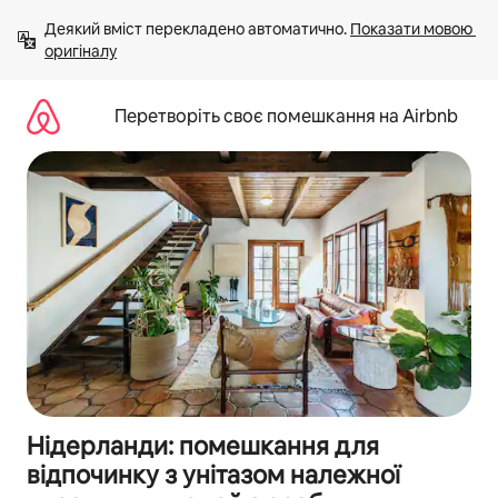
Перейти
Деякий вміст перекладено автоматично. 
Показати мовою 
до
оригіналу
вмісту
Перетворіть своє помешкання на Airbnb
Нідерланди: помешкання для
відпочинку з унітазом належної