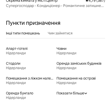
Окрема кімната у місті Центр
Середня оцінка
4,79 (387)
Супергосподар - Кондиціонер - Романтичне затишне
помешкання Airbnb
Пункти призначення
Інші типи помешкань
Чим зайнятися
Апарт-готелі
Човни
Нідерланди
Нідерланди
Стодоли
Оренда заміських будинків
Нідерланди
Нідерланди
Помешкання з ліжком належної висоти для людей з особливими потребами
Помешкання на острові
Нідерланди
Нідерланди
Оренда бунгало
Показати більше
Нідерланди