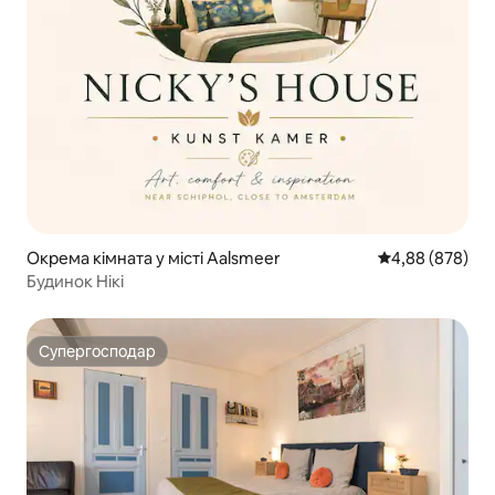
Окрема кімната у місті Aalsmeer
Середня оцінка:
4,88 (878)
Будинок Нікі
Супергосподар
Супергосподар