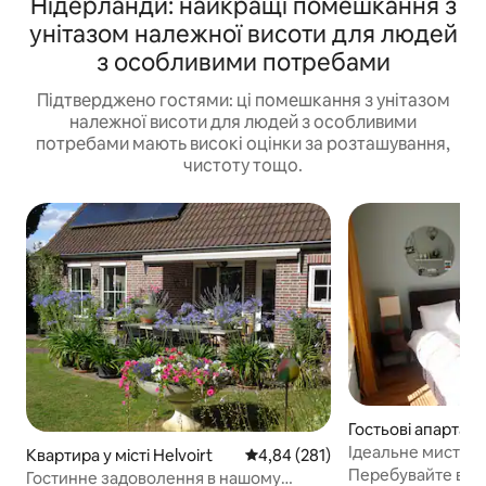
Нідерланди: найкращі помешкання з
унітазом належної висоти для людей
з особливими потребами
Підтверджено гостями: ці помешкання з унітазом
належної висоти для людей з особливими
потребами мають високі оцінки за розташування,
чистоту тощо.
Гостьові апартаме
ті Південь
Ідеальне мистець
Квартира у місті Helvoirt
Середня оцінка: 4,84 з 5, відгук
4,84 (281)
в центрі міста
Перебувайте в зат
Гостинне задоволення в нашому