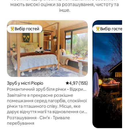
мають високі оцінки за розташування, чистоту та
інше.
Вибір гостей
Вибір гостей
Топ вибір гостей
Топ вибір гостей
Зруб у місті Piopio
Середня оцінка: 4,97 з 5, відгук
4,97 (155)
Романтичний зруб біля річки • Відкрита
ванна • Вайтомо
Завітайте в прекрасне розкішне
помешкання серед пагорбів, спокійної
річки та пташиного співу. Місце, яке
дарує відчуття магії та відновлення сил,
насолоджуючись найкращим, що
Розташування
·
Сім’я
·
Тривале
може запропонувати Нова Зеландія.
перебування
Досліджуйте протягом дня та