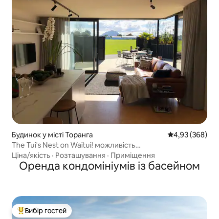
Будинок у місті Торанга
Середня оцінка:
4,93 (368)
The Tui's Nest on Waitui! можливість
середньострокової/довгострокової оренди
Ціна/якість
·
Розташування
·
Приміщення
Оренда кондомініумів із басейном
Вибір гостей
Топ вибір гостей