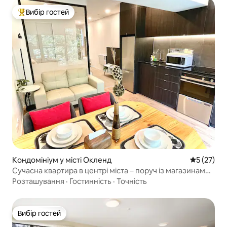
Вибір гостей
Топ вибір гостей
Кондомініум у місті Окленд
Середня оц
5 (27)
Сучасна квартира в центрі міста – поруч із магазинами
та ресторанами
Розташування
·
Гостинність
·
Точність
Вибір гостей
Вибір гостей