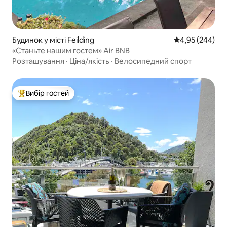
Будинок у місті Feilding
Середня оцінка:
4,95 (244)
«Станьте нашим гостем» Air BNB
Розташування
·
Ціна/якість
·
Велосипедний спорт
Вибір гостей
Топ вибір гостей