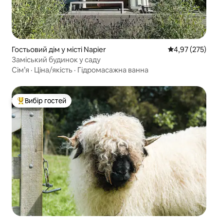
Гостьовий дім у місті Napier
Середня оцінка
4,97 (275)
Заміський будинок у саду
Сім’я
·
Ціна/якість
·
Гідромасажна ванна
Вибір гостей
Топ вибір гостей