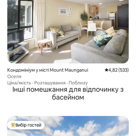
Кондомініум у місті Mount Maunganui
Середня оцінка
4,82 (533)
Оселя
Ціна/якість
·
Розташування
·
Поблизу
Інші помешкання для відпочинку з
басейном
Вибір гостей
Топ вибір гостей