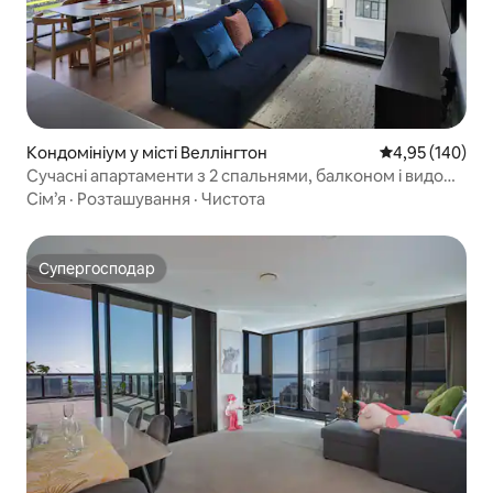
Кондомініум у місті Веллінгтон
Середня оцінка
4,95 (140)
Сучасні апартаменти з 2 спальнями, балконом і видом
на гавань
Сім’я
·
Розташування
·
Чистота
Супергосподар
Супергосподар