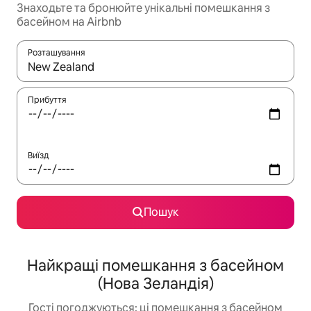
Знаходьте та бронюйте унікальні помешкання з
басейном на Airbnb
Розташування
Отримавши результати пошуку, використовуйте для навігації с
Прибуття
Виїзд
Пошук
Найкращі помешкання з басейном
(Нова Зеландія)
Гості погоджуються: ці помешкання з басейном