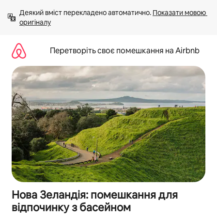
Перейти
Деякий вміст перекладено автоматично. 
Показати мовою 
до
оригіналу
вмісту
Перетворіть своє помешкання на Airbnb
Нова Зеландія: помешкання для
відпочинку з басейном