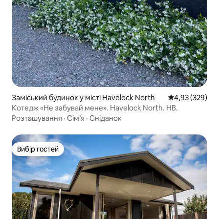
Заміський будинок у місті Havelock North
Середня оцінка:
4,93 (329)
Котедж «Не забувай мене». Havelock North. HB.
Розташування
·
Сім’я
·
Сніданок
Вибір гостей
Вибір гостей