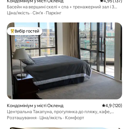
Кондомініум у місті Окленд
Середня оцінка
4,95 (137)
Басейн на вершині скелі + спа + тренажерний зал і 3
хвилини пішки до пляжу та магазинів
Ціна/якість
·
Сім’я
·
Паркінг
Вибір гостей
Топ вибір гостей
Кондомініум у місті Окленд
Середня оцінк
4,9 (120)
Центральна Такапуна, прогулянка до пляжу, кафе,
ресторани
Розташування
·
Ціна/якість
·
Комфорт