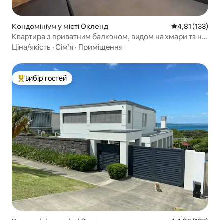
Кондомініум у місті Окленд
Середня оцінка
4,81 (133)
Квартира з приватним балконом, видом на хмари та на
море
Ціна/якість
·
Сім’я
·
Приміщення
Вибір гостей
Топ вибір гостей