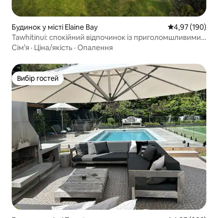
Будинок у місті Elaine Bay
Середня оцінка
4,97 (190)
Tawhitinui: спокійний відпочинок із приголомшливими
краєвидами
Сім’я
·
Ціна/якість
·
Опалення
Вибір гостей
Вибір гостей