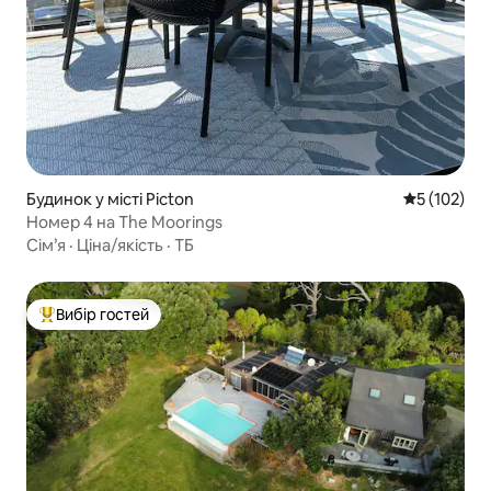
Будинок у місті Picton
Середня оці
5 (102)
Номер 4 на The Moorings
Сім’я
·
Ціна/якість
·
ТБ
Вибір гостей
Топ вибір гостей