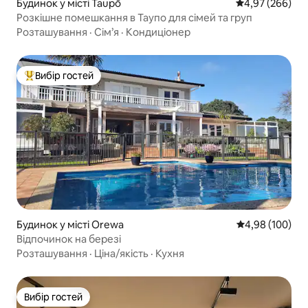
Будинок у місті Taupō
Середня оцінка:
4,97 (266)
Розкішне помешкання в Таупо для сімей та груп
Розташування
·
Сім’я
·
Кондиціонер
Вибір гостей
Топ вибір гостей
Будинок у місті Orewa
Середня оцінка:
4,98 (100)
Відпочинок на березі
Розташування
·
Ціна/якість
·
Кухня
Вибір гостей
Вибір гостей