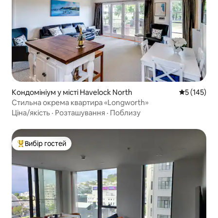
Кондомініум у місті Havelock North
Середня оці
5 (145)
Стильна окрема квартира «Longworth»
Ціна/якість
·
Розташування
·
Поблизу
Вибір гостей
Топ вибір гостей