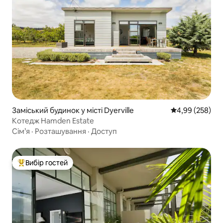
Заміський будинок у місті Dyerville
Середня оцінка:
4,99 (258)
Котедж Hamden Estate
Сім’я
·
Розташування
·
Доступ
Вибір гостей
Топ вибір гостей