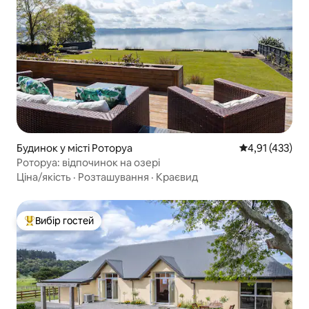
Будинок у місті Роторуа
Середня оцінка
4,91 (433)
Роторуа: відпочинок на озері
Ціна/якість
·
Розташування
·
Краєвид
Вибір гостей
Топ вибір гостей