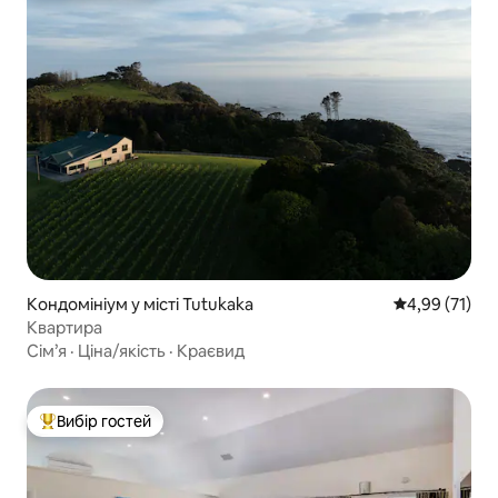
Кондомініум у місті Tutukaka
Середня оцінк
4,99 (71)
Квартира
Сім’я
·
Ціна/якість
·
Краєвид
Вибір гостей
Топ вибір гостей