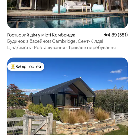
Гостьовий дім у місті Кембридж
Середня оцінка
4,89 (581)
Будинок з басейном Cambridge, Сент-Кілда!
Ціна/якість
·
Розташування
·
Тривале перебування
Вибір гостей
Топ вибір гостей