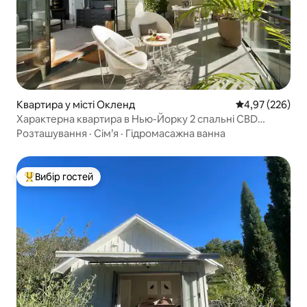
Квартира у місті Окленд
Середня оцінка:
4,97 (226)
Характерна квартира в Нью-Йорку 2 спальні CBD
Басейн на даху Велика тераса
Розташування
·
Сім’я
·
Гідромасажна ванна
Вибір гостей
Топ вибір гостей