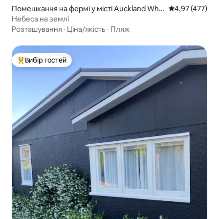
Помешкання на фермі у місті Auckland Whit
Середня оцінка
4,97 (477)
ford
Небеса на землі
Розташування
·
Ціна/якість
·
Пляж
Вибір гостей
Топ вибір гостей