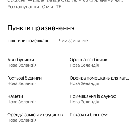
Cocozen — шале площею 65 кв. м з 2 спальнями на
території садиби 25a
Розташування
·
Сім’я
·
ТБ
Пункти призначення
Інші типи помешкань
Чим зайнятися
Автобудинки
Оренда особняків
Нова Зеландія
Нова Зеландія
Гостьові будинки
Оренда помешкань для катання на лижах «від порога»
Нова Зеландія
Нова Зеландія
Намети
Помешкання із сауною
Нова Зеландія
Нова Зеландія
Оренда заміських будинків
Показати більше
Нова Зеландія