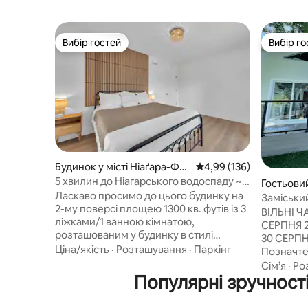
Вибір гостей
Вибір го
Вибір гостей
Вибір го
Будинок у місті Ніаґара-Фо
Середня оцінка: 4,99 з 
4,99 (136)
ллс
5 хвилин до Ніагарського водоспаду ~
Гостьовий 
Ріверсайд ~ програвач платівок
Ласкаво просимо до цього будинку на
n
Заміський
2-му поверсі площею 1300 кв. футів із 3
Ніагара
ВІЛЬНІ Ч
ліжками/1 ванною кімнатою,
СЕРПНЯ 25
розташованим у будинку в стилі
30 СЕРПНЯ
колоніального відродження! Всього в 5
Ціна/якість
·
Розташування
·
Паркінг
Позначте
хвилинах їзди від Ніагарського
щоб отри
Сім’я
·
Ро
водоспаду та казино Seneca, і зручно
Популярні зручності
пропозиц
розташоване недалеко від стежки
затишном
Ніагара-Грінвей! ✔ Open Design Living
Красивий