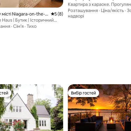
ллс
Квартира з караоке. Прогулян
водоспаду, співи всю ніч
Розташування
·
Ціна/якість
·
З
 місті Niagara-on-the-L
Середня оцінка: 5 з 5, відгуки: 8
5 (8)
надворі
 Haus | Бутик | Історичний
нзавод
вання
·
Сім’я
·
Тихо
5, відгуки: 615
стей
Вибір гостей
стей
Вибір гостей