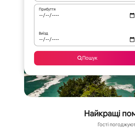
Прибуття
Виїзд
Пошук
Найкращі пом
Гості погоджуют