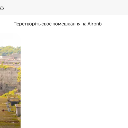
лу
Перетворіть своє помешкання на Airbnb
и дотику та гортання.