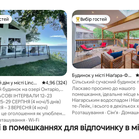
стей
Вибір гостей
стей
Топ вибір гостей
5, відгуки: 136
Будинок у місті Ніаґара-Фо
С
ллс
Сільський сучасний будинок п
дім у місті Lincol
Середня оцінка: 4,96 з 5, відгуки: 324
4,96 (324)
Ніагарським водоспадом і NO
Ласкаво просимо до нашого
 будинок на озері Онтаріо,
помешкання, ідеальне місце 
АСОВІ ІНТЕРВАЛИ 12–23
Ніагарським водоспадом і Ніа
–29 СЕРПНЯ (4 ночі/5 днів)
те-Лейк, і всього в декількох
 – 3 ВЕРЕСНЯ (4 ночі)
ходьби від усіх казино, розваг
Розташування
·
Сім’я
·
Домашн
 це оголошення як улюблене,
'яток, які може запропонуват
мувати сповіщення про гарячі
зташування
·
Wi-Fi
Ніагарський регіон Ніагара. Ц
 в помешканнях для відпочинку в міс
ії. Відпочиньте в нашому
повністю обладнаний базови
у гостьовому будинку.
предметами побуту, готовий д
 заміський будинок з