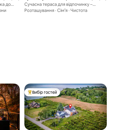
лс
ка до
Сучасна тераса для відпочинку –
4 хвилини до водоспаду –
они
Розташування
·
Сім’я
·
Чистота
безкоштовне паркування
Вибір гостей
Топ вибір гостей