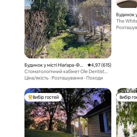
Будинок у
ake
The White
парк | Ви
Розташу
Будинок у місті Ніаґара-Фо
Середня оцінка: 4,97 з 
4,97 (615)
ллс
Стоматологічний кабінет Ole Dentist
Office в історичному будинку Huron
Ціна/якість
·
Розташування
·
Походи
House 1890
Вибір гостей
Вибір го
Топ вибір гостей
Вибір го