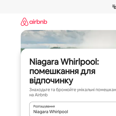
Перейти
до
вмісту
Niagara Whirlpool:
помешкання для
відпочинку
Знаходьте та бронюйте унікальні помешка
на Airbnb
Розташування
Отримавши результати пошуку, використовуйте дл