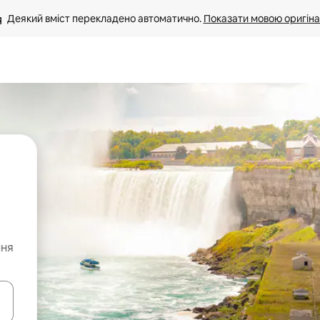
Деякий вміст перекладено автоматично. 
Показати мовою оригіна
ння
я навігації сторінкою клавіші зі стрілками вгору та вниз або жест