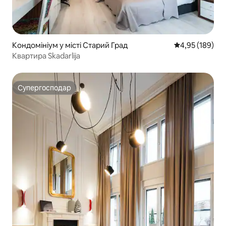
Кондомініум у місті Старий Град
Середня оцінка
4,95 (189)
Квартира Skadarlija
Супергосподар
Супергосподар