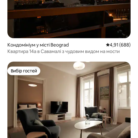
Кондомініум у місті Beograd
Середня оцінка:
4,91 (688)
Квартира 14а в Савамалі з чудовим видом на мости
Вибір гостей
Вибір гостей