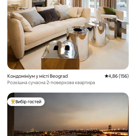
Кондомініум у місті Beograd
Середня оцінка
4,86 (156)
Розкішна сучасна 2-поверхова квартира
Вибір гостей
Топ вибір гостей