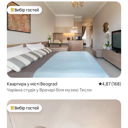
Вибір гостей
Топ вибір гостей
Квартира у місті Beograd
Середня оцінка
4,87 (168)
Чарівна студія у Врачарі біля музею Тесли
Вибір гостей
Топ вибір гостей