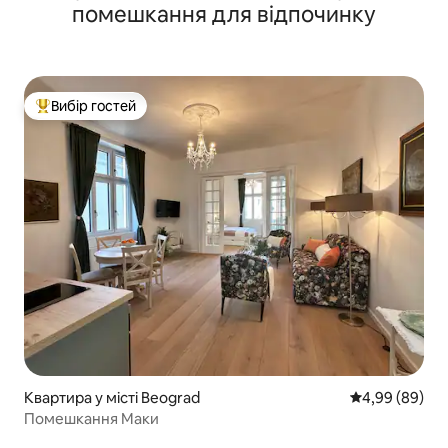
помешкання для відпочинку
Вибір гостей
Топ вибір гостей
Квартира у місті Beograd
Середня оцінка
4,99 (89)
Помешкання Маки