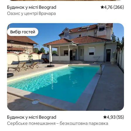
Будинок у місті Beograd
Середня оцінка:
4,76 (266)
Оазис у центрі Врачара
Вибір гостей
Вибір гостей
Будинок у місті Beograd
Середня оцінк
4,93 (55)
Сербське помешкання – безкоштовна парковка