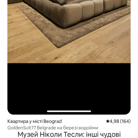
Квартира у місті Beograd
Середня оцінка:
4,98 (164)
GoldenSuit77 Belgrade на березі водойми
Музей Ніколи Тесли: інші чудові