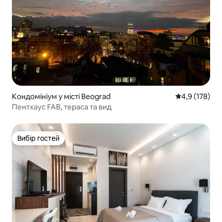
Кондомініум у місті Beograd
Середня оцінк
4,9 (178)
Пентхаус FAB, тераса та вид
Вибір гостей
Вибір гостей