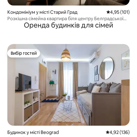
Кондомініум у місті Старий Град
Середня оцінка
4,95 (101)
Розкішна сімейна квартира біля центру Белградської
Оренда будинків для сімей
фортеці
Вибір гостей
Вибір гостей
Будинок у місті Beograd
Середня оцінка
4,92 (136)