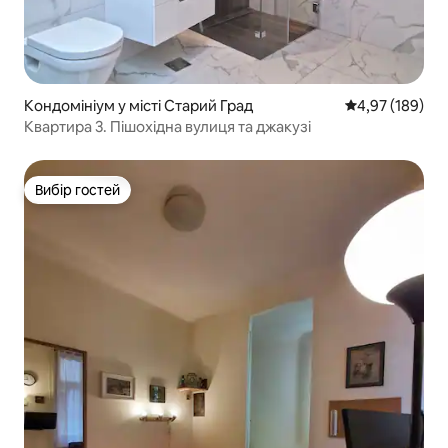
Кондомініум у місті Старий Град
Середня оцінка
4,97 (189)
Квартира 3. Пішохідна вулиця та джакузі
Вибір гостей
Вибір гостей