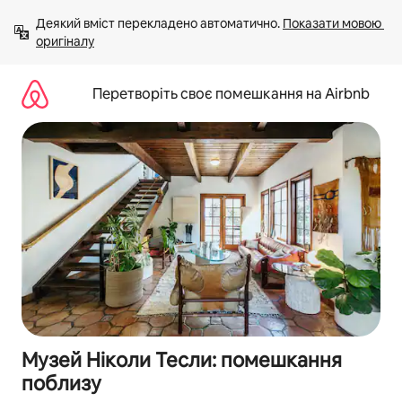
Перейти
Деякий вміст перекладено автоматично. 
Показати мовою 
до
оригіналу
вмісту
Перетворіть своє помешкання на Airbnb
Музей Ніколи Тесли: помешкання
поблизу