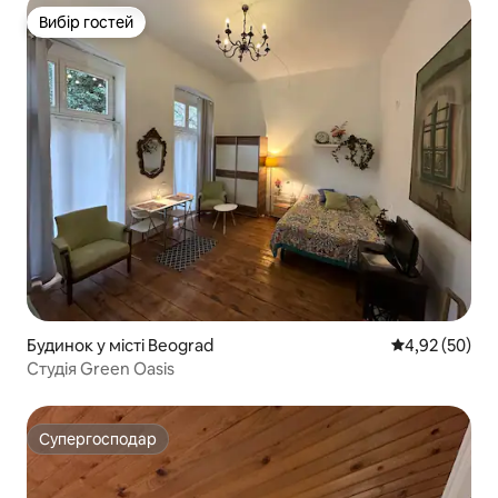
Вибір гостей
Вибір гостей
Будинок у місті Beograd
Середня оцінк
4,92 (50)
Студія Green Oasis
Супергосподар
Супергосподар