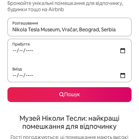
Бронюйте унікальні помешкання для відпочинку,
будинки тощо на Airbnb
Розташування
Отримавши результати пошуку, використовуйте для навігації с
Прибуття
Виїзд
Пошук
Музей Ніколи Тесли: найкращі
помешкання для відпочинку
Гості погоджуються: ці помешкання мають високі