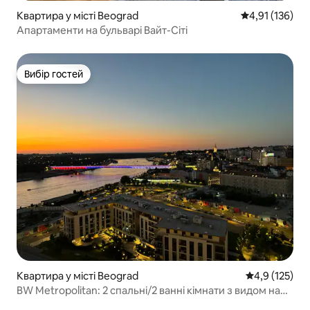
Квартира у місті Beograd
Середня оцінка
4,91 (136)
Апартаменти на бульварі Вайт-Сіті
Вибір гостей
Вибір гостей
Квартира у місті Beograd
Середня оцінк
4,9 (125)
BW Metropolitan: 2 спальні/2 ванні кімнати з видом на
річку та Старе місто