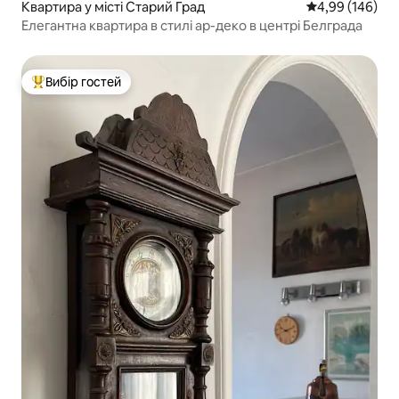
Квартира у місті Старий Град
Середня оцінка:
4,99 (146)
Елегантна квартира в стилі ар-деко в центрі Белграда
Вибір гостей
Топ вибір гостей