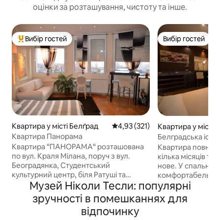
оцінки за розташування, чистоту та інше.
Вибір гостей
Вибір гостей
Топ вибір гостей
Вибір гостей
Квартира у місті Белґрад
Середня оцінка: 4,93 з 5, відгук
4,93 (321)
Квартира у місті 
ад
Квартира Панорама
Белградська істор
Квартира “ПАНОРАМА“ розташована
Квартира повніс
по вул. Краля Мілана, поруч з вул.
кілька місяців то
Београдянка, Студентський
нове. У спальні є
культурний центр, біля Ратуші та
комфортабельне 
Музей Ніколи Тесли: популярні
Федеральних Зборів. Повністю
один великий дива
оновлений, дуже сучасний і розкішно
Усе в невимушен
зручності в помешканнях для
оформлений, розрахований на
світлі. На кухні в
відпочинку
задоволення найвишуканіших смаків
насолоджуватися