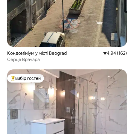
Кондомініум у місті Beograd
Середня оцінка
4,94 (162)
Серце Врачара
Вибір гостей
Топ вибір гостей