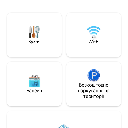
гостей. Квартира “ПАНОРАМА“,
плоским екраном
ідеально розташована, залишить вас
холодильником 
без дихання з її комфортом і
камерою, посудо
прекрасним краєвидом на Белград.
машинами, а так
Конструкція: простора вітальня, з
столом. Ванна кі
двоспальним ліжком та розкішним
мармуровою кера
розкладним диваном-сидінням на
компактна та чист
дереві, з розміром ліжка
обладнана феном
Кухня
Wi-Fi
королівського розміру, красива ванна
гігієнічними набо
кімната, повністю обладнана кухня.
Квартира може зручно розмістити до
чотирьох осіб (2+2).
Безкоштовне
Басейн
паркування на
території