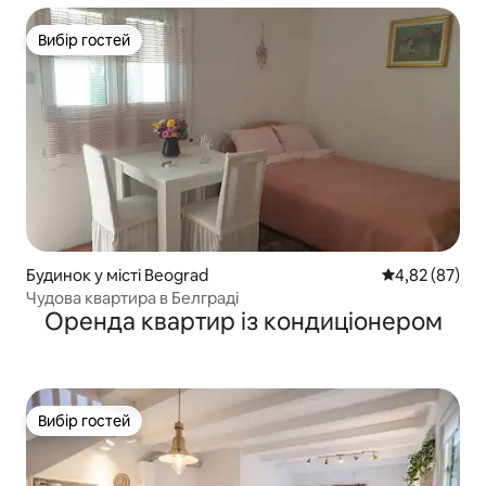
Вибір гостей
Вибір гостей
Будинок у місті Beograd
Середня оцінк
4,82 (87)
Чудова квартира в Белграді
Оренда квартир із кондиціонером
Вибір гостей
Вибір гостей