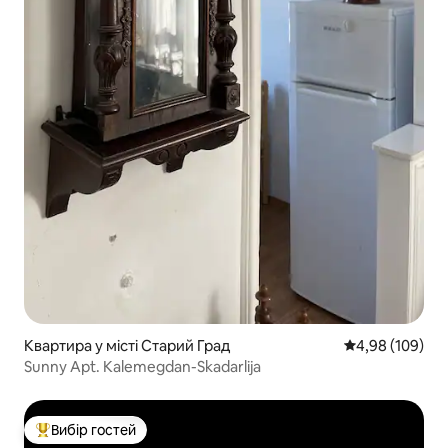
Квартира у місті Старий Град
Середня оцінка:
4,98 (109)
Sunny Apt. Kalemegdan-Skadarlija
Вибір гостей
Топ вибір гостей