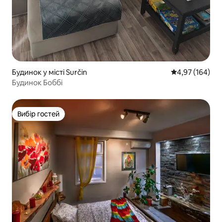
Будинок у місті Surčin
Середня оцінка
4,97 (164)
Будинок Боббі
Вибір гостей
Вибір гостей