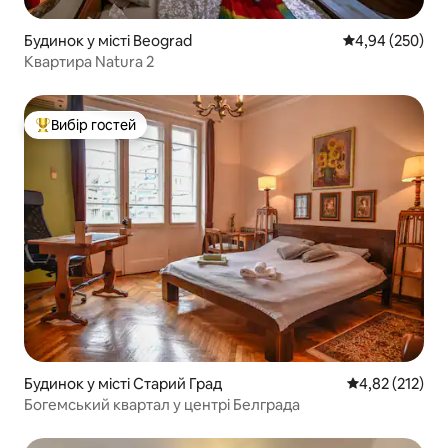
Будинок у місті Beograd
Середня оцінка:
4,94 (250)
Квартира Natura 2
Вибір гостей
Топ вибір гостей
Будинок у місті Старий Град
Середня оцінка
4,82 (212)
Богемський квартал у центрі Белграда