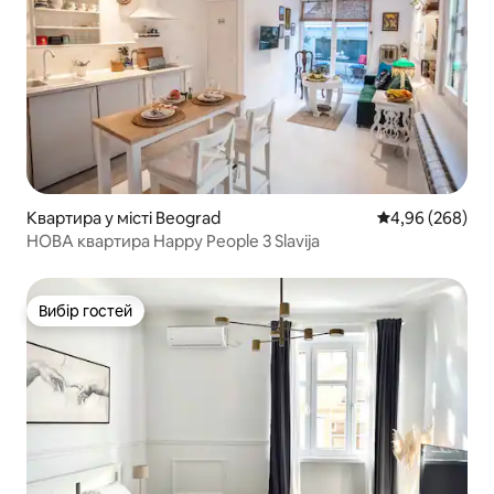
Квартира у місті Beograd
Середня оцінка:
4,96 (268)
НОВА квартира Happy People 3 Slavija
Вибір гостей
Вибір гостей