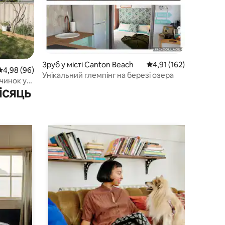
Зруб у місті Canton Beach
Середня оцінка: 4,91 з
4,91 (162)
Середня оцінка: 4,98 з 5, відгуки: 96
4,98 (96)
Унікальний глемпінг на березі озера
чинок у
ісяць