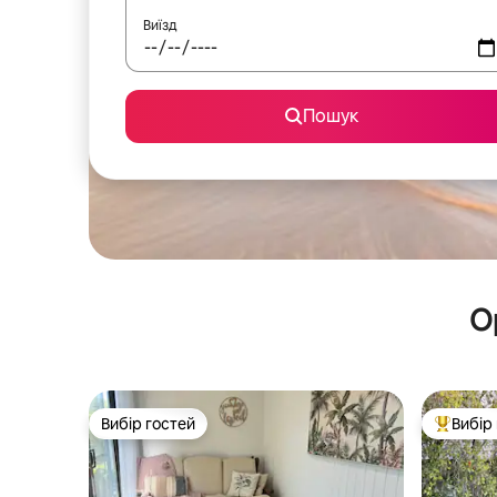
Виїзд
Пошук
О
Вибір гостей
Вибір
Вибір гостей
Топ вибі