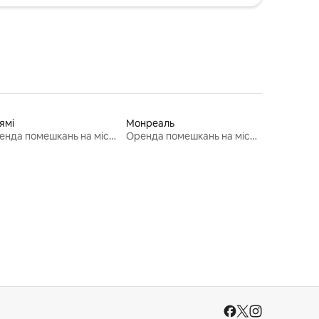
ямі
Монреаль
Оренда помешкань на місяць
Оренда помешкань на місяць