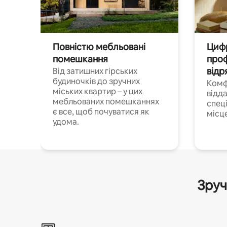
Повністю мебльовані
Цифр
помешкання
проф
відр
Від затишних гірських
будиночків до зручних
Комф
міських квартир – у цих
відда
мебльованих помешканнях
спец
є все, щоб почуватися як
місц
удома.
Зруч