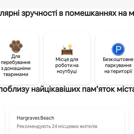
лярні зручності в помешканнях на м
Для
Місце для
Безкоштовне
перебування
роботи на
паркування
з домашніми
ноутбуці
на території
тваринами
поблизу найцікавіших пам’яток міст
Hargraves Beach
Рекомендують 24 місцевих жителів