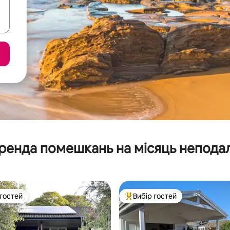
ренда помешкань на місяць неподал
 гостей
Вибір гостей
р гостей
Топ вибір гостей