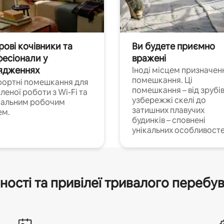
ові кочівники та
Ви будете приємно
есіонали у
вражені
ядженнях
Іноді місцем призначен
помешкання. Ці
ортні помешкання для
помешкання – від зрубів
леної роботи з Wi-Fi та
узбережжі скелі до
іальним робочим
затишних плавучих
ем.
будинків – сповнені
унікальних особливосте
ності та привілеї тривалого перебу