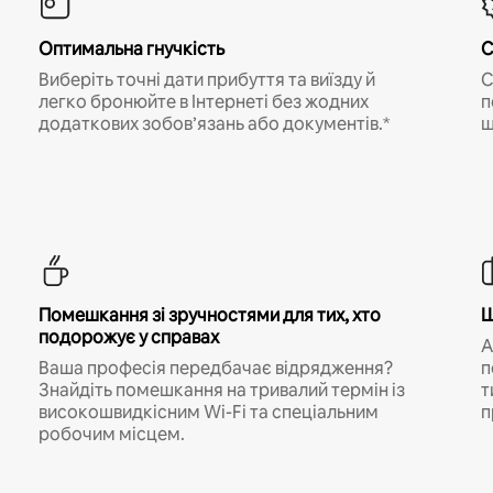
Оптимальна гнучкість
С
Виберіть точні дати прибуття та виїзду й
С
легко бронюйте в Інтернеті без жодних
п
додаткових зобов’язань або документів.*
щ
Помешкання зі зручностями для тих, хто
Ш
подорожує у справах
A
Ваша професія передбачає відрядження?
п
Знайдіть помешкання на тривалий термін із
т
високошвидкісним Wi-Fi та спеціальним
п
робочим місцем.