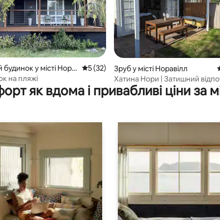
5, відгуки: 311
 будинок у місті Нора
Середня оцінка: 5 з 5, відгуки: 32
5 (32)
Зруб у місті Норавілл
ок на пляжі
Хатина Нори | Затишний відпо
орт як вдома і привабливі ціни за м
Норавілі