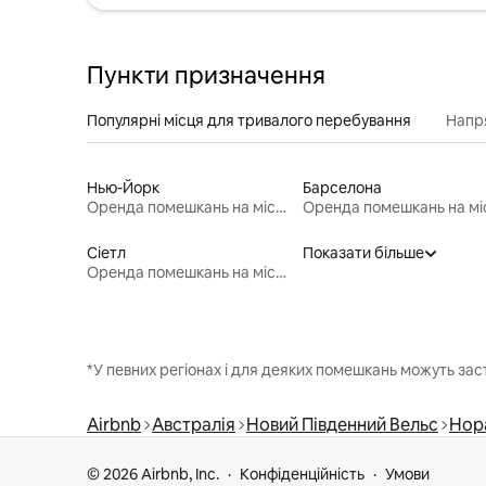
Пункти призначення
Популярні місця для тривалого перебування
Напр
Нью-Йорк
Барселона
Оренда помешкань на місяць
Сіетл
Показати більше
Оренда помешкань на місяць
*У певних регіонах і для деяких помешкань можуть зас
Airbnb
Австралія
Новий Південний Вельс
Нор
© 2026 Airbnb, Inc.
Конфіденційність
Умови