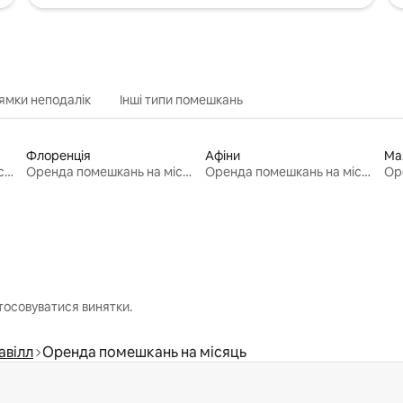
ямки неподалік
Інші типи помешкань
Флоренція
Афіни
Ма
Оренда помешкань на місяць
Оренда помешкань на місяць
Оренда помешкань на місяць
тосовуватися винятки.
авілл
Оренда помешкань на місяць