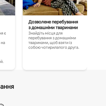
Дозволене перебування
з домашніми тваринами
ня є
Знайдіть місця для
перебування з домашніми
 на
тваринами, щоб взяти із
собою чотирилапого друга.
й.
вання