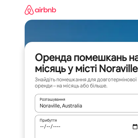
Перейти
до
вмісту
Оренда помешкань н
місяць у місті Noraville
Знайдіть помешкання для довготермінової
оренди – на місяць або більше.
Розташування
Отримавши результати пошуку, використовуйте дл
Прибуття