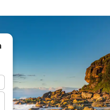
а
я навігації сторінкою клавіші зі стрілками вгору та вниз або жест