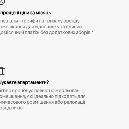
прощені ціни за місяць
пеціальні тарифи на тривалу оренду
омешкання для відпочинку та єдиний
омісячний платіж без додаткових зборів.*
укаєте апартаменти?
irbnb пропонує повністю мебльовані
омешкання, які ідеально підходять для
имчасового розміщення або релокації
рацівників.