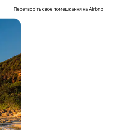
Перетворіть своє помешкання на Airbnb
и дотику та гортання.