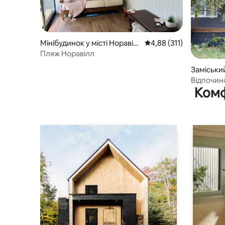
Мінібудинок у місті Норавіл
Середня оцінка: 4,88 з 
4,88 (311)
л
Пляж Норавілл
Заміський
Хед
Відпочин
Комф