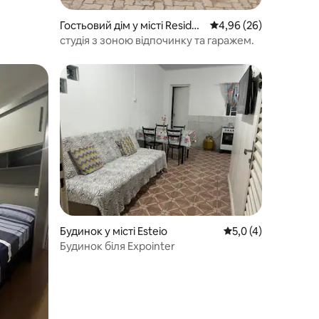
Гостьовий дім у місті Residen
Середня оцінка: 4,96 з
4,96 (26)
cial Cinco Colônias
студія з зоною відпочинку та гаражем.
Будинок у місті Esteio
Середня оцінка: 5,0
5,0 (4)
Будинок біля Expointer