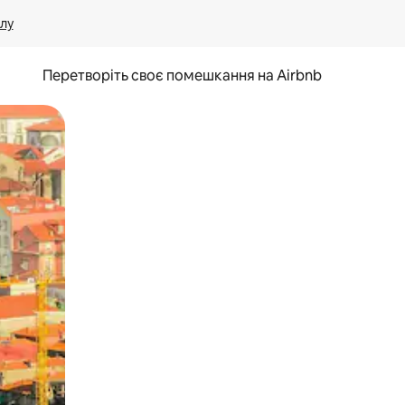
лу
Перетворіть своє помешкання на Airbnb
и дотику та гортання.