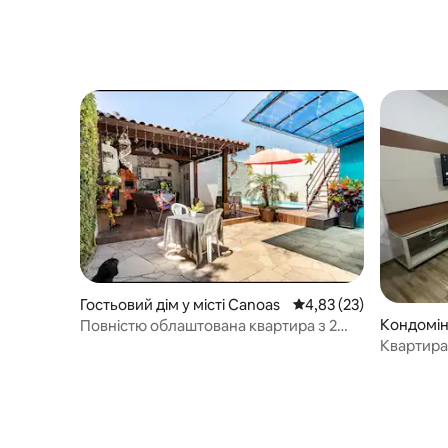
Гостьовий дім у місті Canoas
Середня оцінка: 4,83 з
4,83 (23)
Кондоміні
Повністю облаштована квартира з 2
спальнями в Каноасі
Квартира