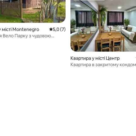
у місті Montenegro
Середня оцінка: 5,0 з 5, відгуки: 7
5,0 (7)
ля Вело Парку з чудовою
ою
з 5, відгуки: 4
Квартира у місті Центр
Квартира в закритому кондомі
паркінгом