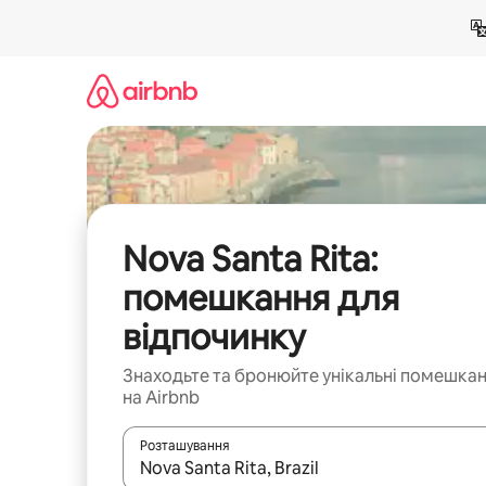
Перейти
до
вмісту
Nova Santa Rita:
помешкання для
відпочинку
Знаходьте та бронюйте унікальні помешка
на Airbnb
Розташування
Отримавши результати пошуку, використовуйте дл