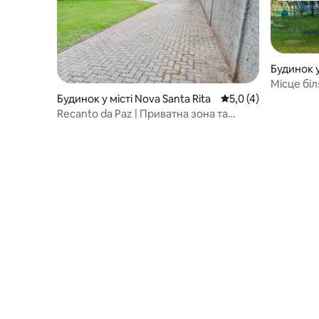
Будинок 
Місце бі
структур
Будинок у місті Nova Santa Rita
Середня оцінка: 5,0 
5,0 (4)
Recanto da Paz | Приватна зона та
барбекю