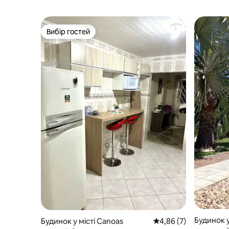
Вибір гостей
Вибір гостей
Будинок у
Будинок у місті Canoas
Середня оцінка: 4,86 
4,86 (7)