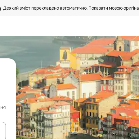
Деякий вміст перекладено автоматично. 
Показати мовою оригіна
ння
я навігації сторінкою клавіші зі стрілками вгору та вниз або жест