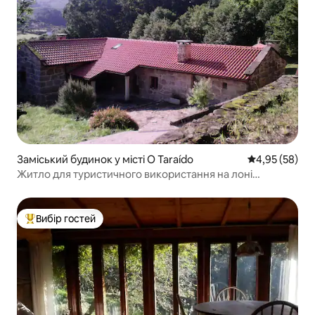
Заміський будинок у місті O Taraído
Середня оцінк
4,95 (58)
Житло для туристичного використання на лоні
природи
Вибір гостей
Топ вибір гостей