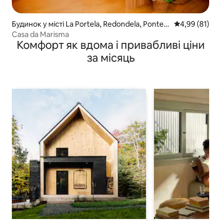
Будинок у місті La Portela, Redondela, Pontev
Середня оцінк
4,99 (81)
edra
Casa da Marisma
Комфорт як вдома і привабливі ціни
за місяць