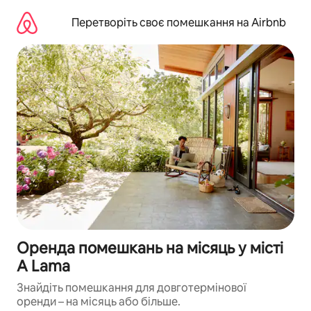
Перейти
до
Перетворіть своє помешкання на Airbnb
вмісту
Оренда помешкань на місяць у місті
A Lama
Знайдіть помешкання для довготермінової
оренди – на місяць або більше.