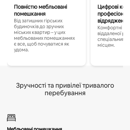
Повністю мебльовані
Цифрові кочі
помешкання
професіонал
відрядження
Від затишних гірських
будиночків до зручних
Комфортні по
міських квартир – у цих
віддаленої роб
мебльованих помешканнях
спеціальним 
є все, щоб почуватися як
місцем.
удома.
Зручності та привілеї тривалого
перебування
Мебльовані помешкання