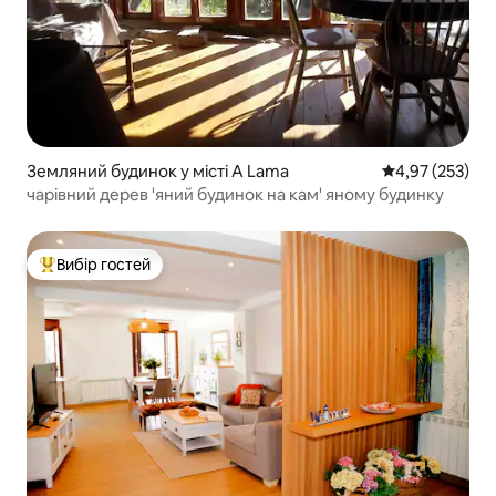
Земляний будинок у місті A Lama
Середня оцінка
4,97 (253)
чарівний дерев 'яний будинок на кам' яному будинку
Вибір гостей
Топ вибір гостей