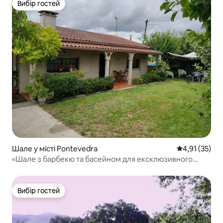
Вибір гостей
Вибір гостей
Шале у місті Pontevedra
Середня оцінк
4,91 (35)
«Шале з барбекю та басейном для ексклюзивного
використання»
Вибір гостей
Вибір гостей