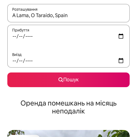
Розташування
Отримавши результати пошуку, використовуйте для навігації с
Прибуття
Виїзд
Пошук
Оренда помешкань на місяць
неподалік