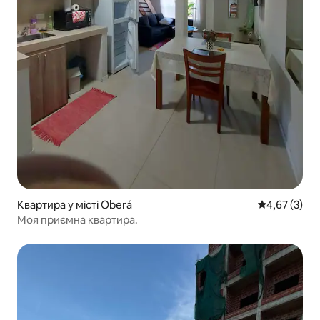
Квартира у місті Oberá
Середня оцін
4,67 (3)
Моя приємна квартира.