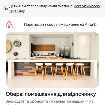
Перейти
Деякий вміст перекладено автоматично. 
Показати мовою 
до
оригіналу
вмісту
Перетворіть своє помешкання на Airbnb
Обера: помешкання для відпочинку
Знаходьте та бронюйте унікальні помешкання на