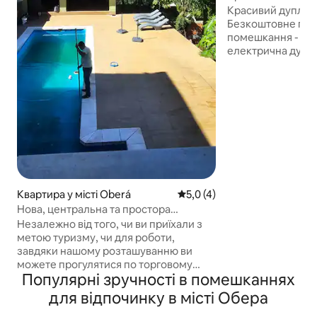
Паркінг
Красивий дуплекс
Безкоштовне пар
помешкання - Хо
електрична духов
(ПЕРЕДПЛАТНЕ 
ЯКЕ ОПЛАЧУЄ ГІСТ
першому поверсі 
ліжком, кондиціо
вентилятором, ша
першому поверсі 
вентилятором, ш
800 м від собору 
Пташиного саду д
колективу 210mt ві
Квартира у місті Oberá
Середня оцінка: 5,0 з 5, відг
5,0 (4)
прогулянці від ап
Нова, центральна та простора
будинків харчува
квартира-студія
Незалежно від того, чи ви приїхали з
метою туризму, чи для роботи,
завдяки нашому розташуванню ви
можете прогулятися по торговому
Популярні зручності в помешканнях
району, насолодитися найкращою
місцевою кухнею та відпочити в
для відпочинку в місті Обера
безпечному та вишуканому