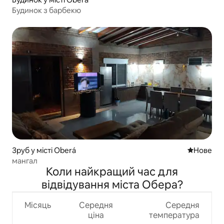
Будинок з барбекю
Зруб у місті Oberá
Нове місц
Нове
мангал
Коли найкращий час для
відвідування міста Обера?
Місяць
Середня
Середня
ціна
температура