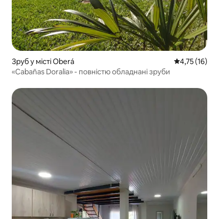
Зруб у місті Oberá
Середня оцінк
4,75 (16)
«Cabañas Doralia» - повністю обладнані зруби