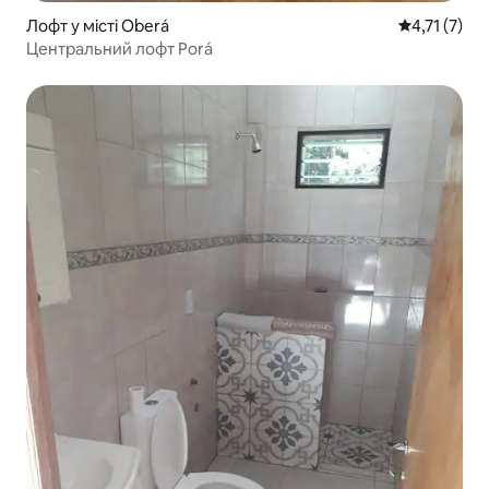
Лофт у місті Oberá
Середня оцін
4,71 (7)
Центральний лофт Porá