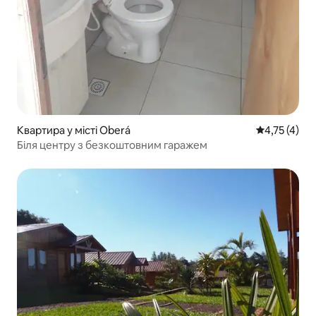
Квартира у місті Oberá
Середня оцін
4,75 (4)
Біля центру з безкоштовним гаражем