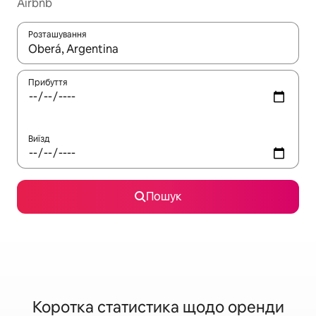
Airbnb
Розташування
Отримавши результати пошуку, використовуйте для навігації с
Прибуття
Виїзд
Пошук
Коротка статистика щодо оренди