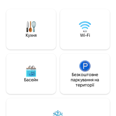
середовищі. Насолоджуйтеся
комфортом і спокоєм у стратегічному
центрі «Міста, що сяє». Ця простора
студія поєднує в собі сучасність і
спокій, ідеально підходить для тих, хто
хоче насолодитися чарівністю
провінції Місьйонес, маючи все
необхідне під рукою. Розташовані в
Кухня
Wi-Fi
центрі Обера.📍 Неперевершене
розташування.
Безкоштовне
Басейн
паркування на
території