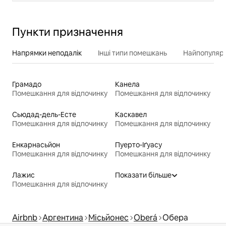
Пункти призначення
Напрямки неподалік
Інші типи помешкань
Найпопулярн
Грамадо
Канела
Помешкання для відпочинку
Помешкання для відпочинку
Сьюдад-дель-Есте
Каскавел
Помешкання для відпочинку
Помешкання для відпочинку
Енкарнасьйон
Пуерто-Іґуасу
Помешкання для відпочинку
Помешкання для відпочинку
Лажис
Показати більше
Помешкання для відпочинку
Airbnb
Аргентина
Місьйонес
Oberá
Обера