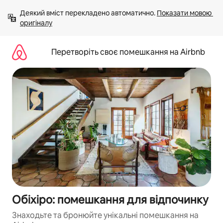
Перейти
Деякий вміст перекладено автоматично. 
Показати мовою 
до
оригіналу
вмісту
Перетворіть своє помешкання на Airbnb
Обіхіро: помешкання для відпочинку
Знаходьте та бронюйте унікальні помешкання на