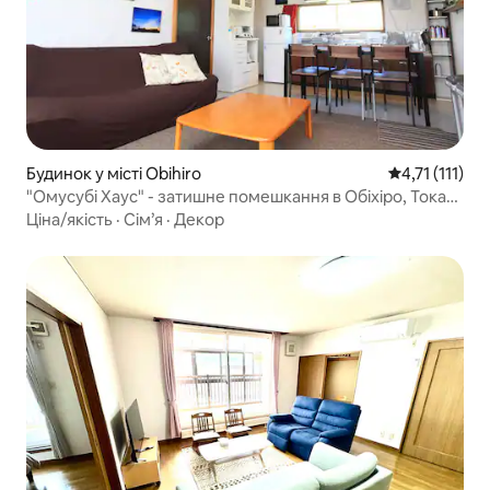
Будинок у місті Obihiro
Середня оцінка
4,71 (111)
"Омусубі Хаус" - затишне помешкання в Обіхіро, Токаті,
вільний будинок для оренди, можна з домашніми
Ціна/якість
·
Сім’я
·
Декор
тваринами