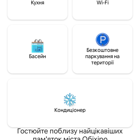
нещодавно побудована Цей готель,
ходьби до Обеліб
Кухня
Wi-Fi
оточений парками та луками, є
відомого гарячого
«унікальним окремим помешканням»,
що живиться без
розташованим на лоні природи. Щоб
джерела.Чудове 
створити цей розкішний готель, ми
любителів сауни 
об'єдналися з координатором з
○ Безпечний авто
інтер'єру, який має досвід роботи з
для паркування) Ми захищаємо ваш
готелями класу люкс.
дорогоцінний авто
Насолоджуйтеся нещодавно
дощу.Пересувати
Безкоштовне
побудованим розкішним приватним
автомобілі також 
Басейн
паркування на
простором площею 130 м ². [3]
Добре обладнані ・ Є смарт-телевізор
території
Позбудьтеся втоми після подорожі
55 дюймів, і ви 
завдяки дивовижним зручностям у
контент за допо
приміщенні та приватній сауні У
облікового запису
вітальні є телевізор 65 розміру. Усі
Банні рушники (за
кімнати повністю кондиціоновані, а
рушники для обли
спальня - це повністю приватний
гостей); · Сушил
простір, де можна закрити замок. Крім
кондиціонер, мило
того, є приватна сауна, яка покращить
Засіб для миття п
Кондиціонер
якість вашої подорожі.Проведіть
для прання (з по
розкішний час у повсякденному житті,
тканини) Набір с
комфортно попотівши, не турбуючись
Сковорода, оброб
Гостюйте поблизу найцікавіших
про те, що вас оточує, і
окуляри та тарілк
насолоджуючись свіжим повітрям на
пам’яток міста Обіхіро