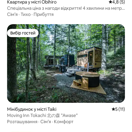
Квартира у місті Obihiro
Середня оці
4,8 (5)
Спеціальна ціна з нагоди відкриття! 4 хвилини на метро
до станції! Чудове розташування! Безкоштовна
Сім’я
·
Тихо
·
Прибуття
автостоянка, простора квартира з 1 вітальнею, 1
спальнею та 1 кухнею, 36 кв. м, обладнана
кондиціонером
Вибір гостей
Вибір гостей
Мінібудинок у місті Taiki
Середня оц
5 (11)
Moving Inn Tokachi 北の森 "Awase"
Розташування
·
Сім’я
·
Комфорт