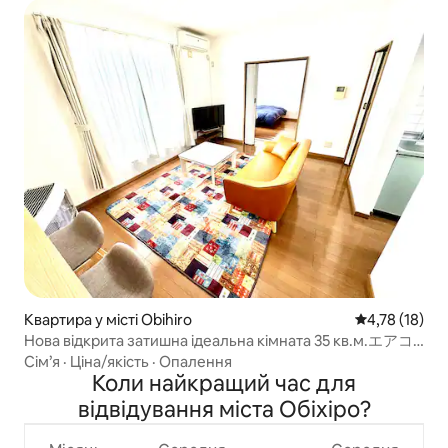
Квартира у місті Obihiro
Середня оцінк
4,78 (18)
Нова відкрита затишна ідеальна кімната 35 кв.м.エアコ
ン完備
Сім’я
·
Ціна/якість
·
Опалення
Коли найкращий час для
відвідування міста Обіхіро?