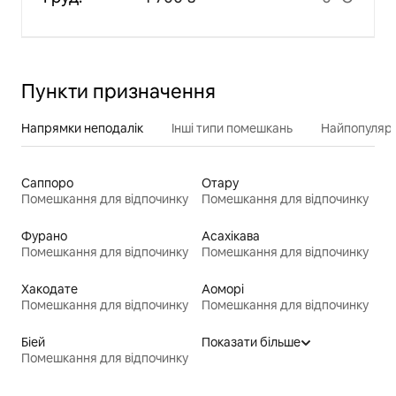
Пункти призначення
Напрямки неподалік
Інші типи помешкань
Найпопулярн
Саппоро
Отару
Помешкання для відпочинку
Помешкання для відпочинку
Фурано
Асахікава
Помешкання для відпочинку
Помешкання для відпочинку
Хакодате
Аоморі
Помешкання для відпочинку
Помешкання для відпочинку
Біей
Показати більше
Помешкання для відпочинку