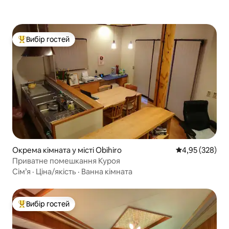
Вибір гостей
Топ вибір гостей
Окрема кімната у місті Obihiro
Середня оцінка:
4,95 (328)
Приватне помешкання Куроя
Сім’я
·
Ціна/якість
·
Ванна кімната
Вибір гостей
Топ вибір гостей