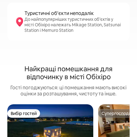
Туристичні об’єкти неподалік
До найпопулярніших туристичних об’єктів у
місті Обіхіро належать Mikage Station, Satsunai
Station і Memuro Station
Найкращі помешкання для
відпочинку в місті Обіхіро
Гості погоджуються: ці помешкання мають високі
оцінки за розташування, чистоту та інше.
Вибір гостей
Супергосподар
Вибір гостей
Супергосподар