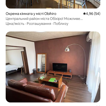
Окрема кімната у місті Obihiro
Середня оцінка
4,96 (54)
Центральний район міста Обіхіро! Можливе
розміщення до 8 осіб! Окремий поверх, ідеально
Ціна/якість
·
Розташування
·
Поблизу
підходить для груп та сімей!