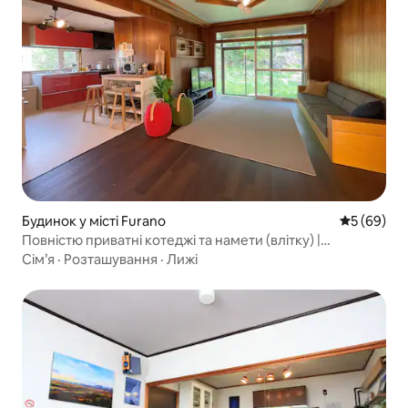
Будинок у місті Furano
Середня оц
5 (69)
Повністю приватні котеджі та намети (влітку) |
Барбекю/switch/кіно | Розваги для всіх: від немовлят до
Сім’я
·
Розташування
·
Лижі
бабусь і дідусів