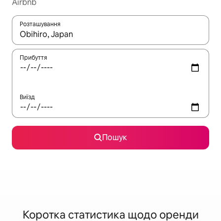
Airbnb
Розташування
Отримавши результати пошуку, використовуйте для навігації с
Прибуття
Виїзд
Пошук
Коротка статистика щодо оренди