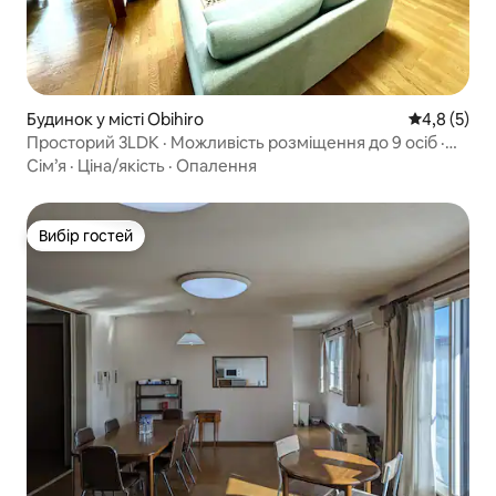
Будинок у місті Obihiro
Середня оці
4,8 (5)
Просторий 3LDK · Можливість розміщення до 9 осіб ·
Кондиціонер · Опалення · Безкоштовна автостоянка на
Сім’я
·
Ціна/якість
·
Опалення
3 машини 120 кв.м. 15 хвилин на автомобілі до станції
Обіхіро
Вибір гостей
Вибір гостей