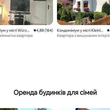
5, відгуки: 206
ум у місті Würzbu
Середня оцінка: 4,88 з 5, відгуки: 164
4,88 (164)
Кондомініум у місті Kleinlan
С
gheim
окімнатна квартира
Квартира з вишуканим інтер'
Оренда будинків для сімей