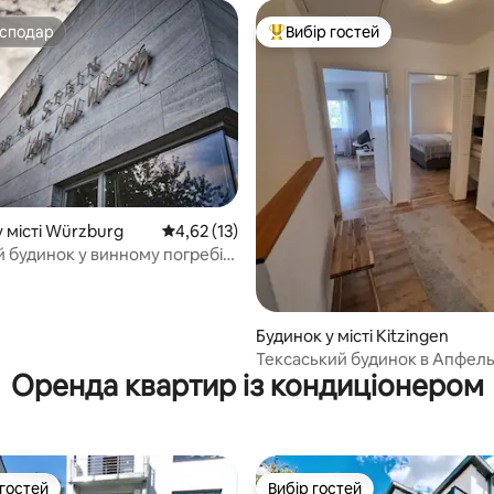
осподар
Вибір гостей
осподар
Топ вибір гостей
 місті Würzburg
Середня оцінка: 4,62 з 5, відгуки: 13
4,62 (13)
й будинок у винному погребі
з 5, відгуки: 5
Будинок у місті Kitzingen
Тексаський будинок в Апфель
Оренда квартир із кондиціонером
 гостей
Вибір гостей