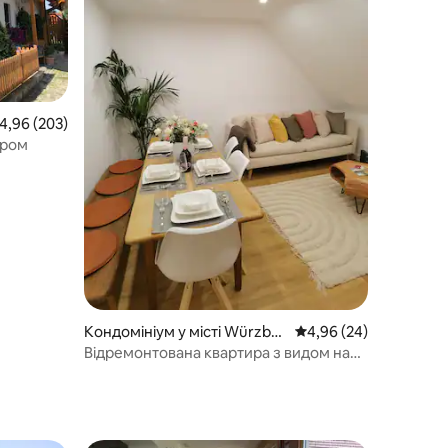
ередня оцінка: 4,96 з 5, відгуки: 203
4,96 (203)
єром
Кондомініум у місті Würzbur
Середня оцінка: 4,96 з
4,96 (24)
g
Відремонтована квартира з видом на
річку Майн