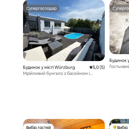
Супергосподар
Суперг
Супергосподар
Суперг
Будинок у
Гостьови
Будинок у місті Würzburg
Середня оцінка: 5,0 
5,0 (5)
на камені
Мрійливий бунгало з басейном і
простою терасою
Вибір гостей
Вибір