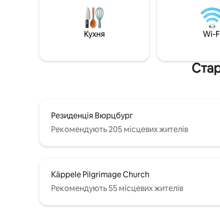
Netflix /
→ Затишний диван-спальник на 2 осіб
Високоякі
→ Сонячний балкон → Дворазове місце
Система 
для паркування → дитяче ліжечко
Кухня
Wi-F
VELUX «н
прекрасн
Відчуйте
Стар
Резиденція Вюрцбург
Рекомендують 205 місцевих жителів
Käppele Pilgrimage Church
Рекомендують 55 місцевих жителів