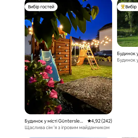
Вибір гостей
Вибір
Вибір гостей
Топ вибі
Будинок у
m
Будинок у
Felsenkel
Будинок у місті Güntersleb
Середня оцінка: 4,92 з 
4,92 (242)
en
Щаслива сім 'я з ігровим майданчиком