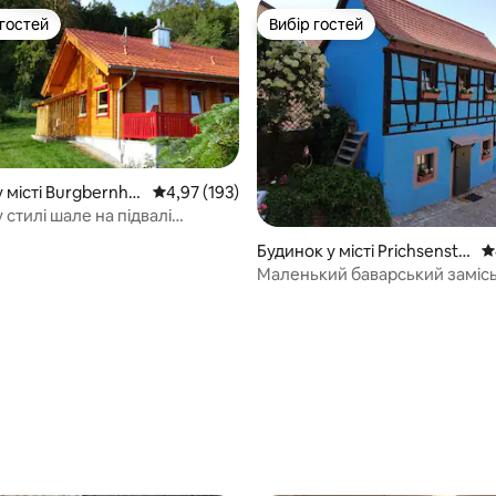
 гостей
Вибір гостей
р гостей
Вибір гостей
 місті Burgbernhei
Середня оцінка: 4,97 з 5, відгуки: 193
4,97 (193)
 стилі шале на підвалі
ler
Будинок у місті Prichsensta
С
dt
Маленький баварський заміс
будинок у романтичному місті.
5, відгуки: 242