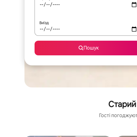
Виїзд
Пошук
Старий
Гості погоджуют