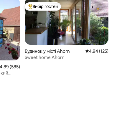
Вибір гостей
Топ вибір гостей
Будинок у місті Ahorn
Середня оцінка: 4,94 з 
4,94 (125)
Sweet home Ahorn
ередня оцінка: 4,89 з 5, відгуки: 585
4,89 (585)
ький
..