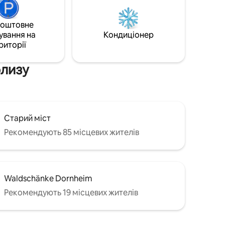
люченням,
стелями, включаючи штукатурку. 2
аркування
кімнати, кухня та ванна кімната
лицях.
повністю відремонтовані в 2024 році та
коштовне
м ◇ лише
обладнані за високими стандартами.
ування на
Кондиціонер
у
риторії
близу
Старий міст
Рекомендують 85 місцевих жителів
Waldschänke Dornheim
Рекомендують 19 місцевих жителів