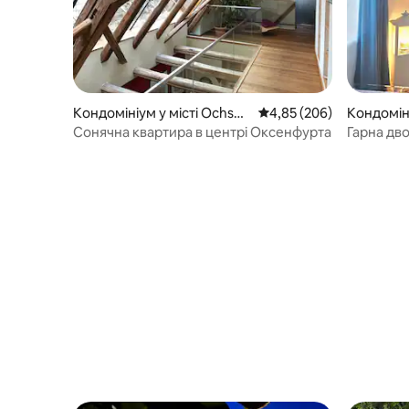
Кондомініум у місті Ochsen
Середня оцінка: 4,85 з 
4,85 (206)
Кондоміні
furt
rg
Сонячна квартира в центрі Оксенфурта
Гарна дв