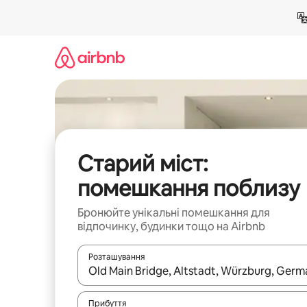
Перейти
до
вмісту
Старий міст:
помешкання поблизу
Бронюйте унікальні помешкання для
відпочинку, будинки тощо на Airbnb
Розташування
Отримавши результати пошуку, використовуйте дл
Прибуття