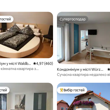
 гостей
Супергосподар
р гостей
Супергосподар
ум у місті Waldbr
Середня оцінка: 4,97 з 5, відгуки: 460
4,97 (460)
-кімнатна квартира з
5, відгуки: 252
Кондомініум у місті Würzbu
С
ьним місцем
rg
Сучасна квартира недалеко ві
стей
Вибір гостей
стей
Топ вибір гостей