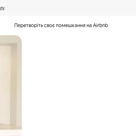
лу
Перетворіть своє помешкання на Airbnb
и дотику та гортання.