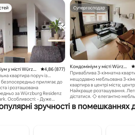
стей
Супергосподар
стей
Супергосподар
5, відгуки: 187
Кондомініум у місті Würzbu
С
ум у місті Würzb
Середня оцінка: 4,86 з 5, відгуки: 877
4,86 (877)
rg
Приваблива 3-кімнатна кварти
ьна квартира поруч із
центр міста та вокзал
нещодавно мебльована 3-кім
ією/центром міста
 безпосередньо прилягає до
квартира в центрі міста; центр
ста і розташована
Найкраще розташування. Лег
едньо за Würzburg Residenz
дістатися. ◇ елегантно мебль
і: - Дуже
окремі вітальні / спальні ◇ су
популярні зручності в помешканнях 
ванна кімната з денним світл
тричні жалюзі -
повністю обладнана, дуже ве
чне регулювання опалення -
кухня ◇ балкон (задній двір)
т Всесвітньої
місце ◇ гнучкі правила прибу
, а також парк «Маленька
сейф для ключів ◇ Триразове
за дверима - QLED TV /m