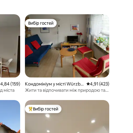
Вибір гостей
Вибір гостей
ередня оцінка: 4,84 з 5, відгуки: 159
4,84 (159)
Кондомініум у місті Würzbu
Середня оцінка: 4,91 з
4,91 (423)
rg
д міста
Жити та відпочивати між природою та
культурою
Вибір гостей
Топ вибір гостей