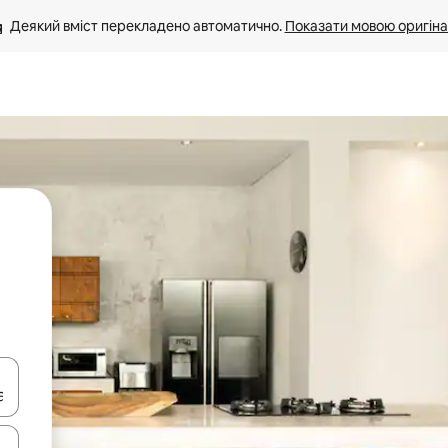
Деякий вміст перекладено автоматично. 
Показати мовою оригіна
я навігації сторінкою клавіші зі стрілками вгору та вниз або жест