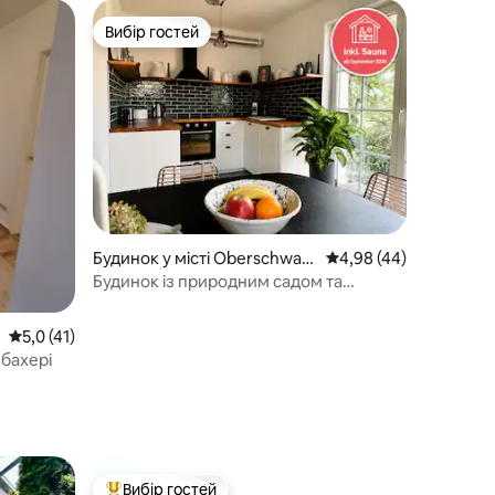
Вибір гостей
Вибір гостей
Будинок у місті Oberschwarz
Середня оцінка: 4,98 з
4,98 (44)
ach
Будинок із природним садом та
панорамним видом
Середня оцінка: 5,0 з 5, відгуки: 41
5,0 (41)
бахері
Вибір гостей