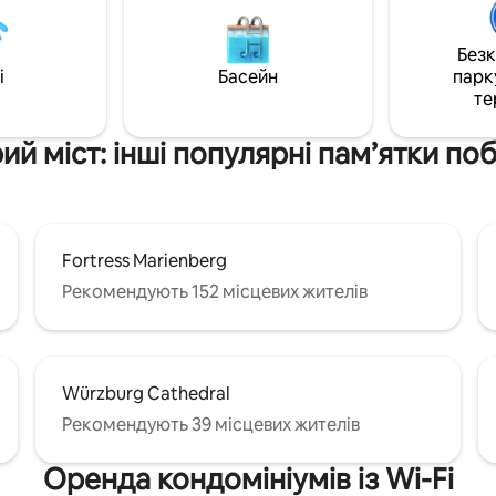
телевізор із кабельним підк
 Spotify uvm 4 безкоштовно -
Netflix та Disney+ (Wi-Fi) ◇ п
сна аудіосистема диявола -
безпосередньо на сусідніх ву
Без
водопостачання осмосу -
Безкоштовна стоянка за 300 
i
Басейн
парк
аполовину балкон» з
250 м до залізничного вокзал
те
им видом на фортецю.
 справжню ексклюзивність =)
ий міст: інші популярні пам’ятки по
Fortress Marienberg
Рекомендують 152 місцевих жителів
Würzburg Cathedral
Рекомендують 39 місцевих жителів
Оренда кондомініумів із Wi-Fi