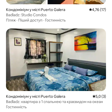
Кондомініум у місті Puerto Galera
Середня оцінк
4,76 (17)
Badladz: Studio Condos
Пляж
·
Піший доступ
·
Гостинність
Кондомініум у місті Puerto Galera
Середня оці
5,0 (3)
Badladz: квартира з 1 спальнею та краєвидом на океан
Гостинність