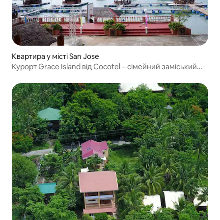
Квартира у місті San Jose
Курорт Grace Island від Cocotel – сімейний заміський
будинок