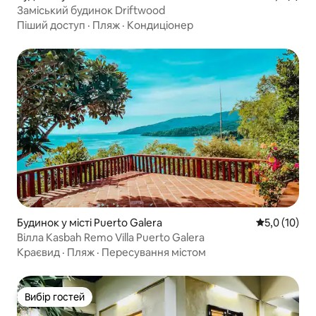
Заміський будинок Driftwood
Піший доступ
·
Пляж
·
Кондиціонер
Будинок у місті Puerto Galera
Середня оцін
5,0 (10)
Вілла Kasbah Remo Villa Puerto Galera
Краєвид
·
Пляж
·
Пересування містом
Вибір гостей
Вибір гостей