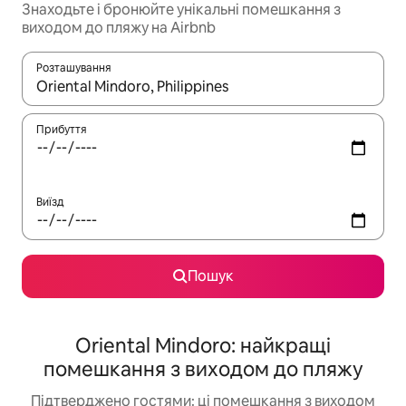
Знаходьте і бронюйте унікальні помешкання з
виходом до пляжу на Airbnb
Розташування
Отримавши результати пошуку, використовуйте для навігації с
Прибуття
Виїзд
Пошук
Oriental Mindoro: найкращі
помешкання з виходом до пляжу
Підтверджено гостями: ці помешкання з виходом