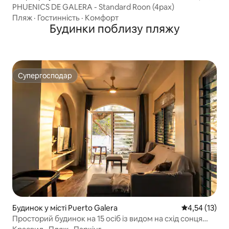
PHUENICS DE GALERA - Standard Roon (4pax)
Пляж
·
Гостинність
·
Комфорт
Будинки поблизу пляжу
Супергосподар
Супергосподар
Будинок у місті Puerto Galera
Середня оцінк
4,54 (13)
Просторий будинок на 15 осіб із видом на схід сонця
над морем