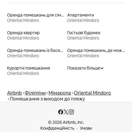
Оренда помешкань для сімей
Апартаменти
Oriental Mindoro
Oriental Mindoro
Оренда квартир
Гостьові будинки
Oriental Mindoro
Oriental Mindoro
Оренда помешкань із басейном
Оренда помешкань, де можна перебувати з домашніми тваринами
Oriental Mindoro
Oriental Mindoro
Курортні помешкання
Показати більше
Oriental Mindoro
Airbnb
Філіппіни
Мімаропа
Oriental Mindoro
Помешкання з виходом до пляжу
© 2026 Airbnb, Inc.
Конфіденційність
Умови