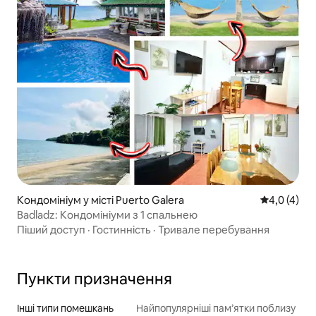
Кондомініум у місті Puerto Galera
Середня оці
4,0 (4)
Badladz: Кондомініуми з 1 спальнею
Піший доступ
·
Гостинність
·
Тривале перебування
Пункти призначення
Інші типи помешкань
Найпопулярніші пам’ятки поблизу