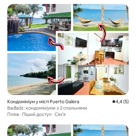
Кондомініум у місті Puerto Galera
Середня оці
4,4 (5)
Badladz: кондомініуми з 2 спальнями
Пляж
·
Піший доступ
·
Сім’я