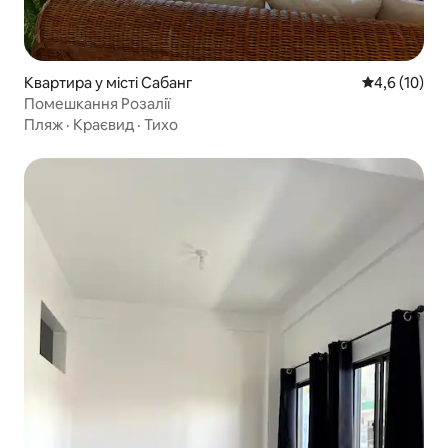
Квартира у місті Сабанг
Середня оцін
4,6 (10)
Помешкання Розалії
Пляж
·
Краєвид
·
Тихо