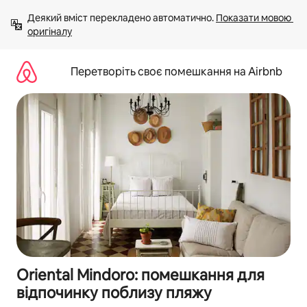
Перейти
Деякий вміст перекладено автоматично. 
Показати мовою 
до
оригіналу
вмісту
Перетворіть своє помешкання на Airbnb
Oriental Mindoro: помешкання для
відпочинку поблизу пляжу