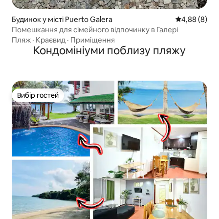
Будинок у місті Puerto Galera
Середня оцін
4,88 (8)
Помешкання для сімейного відпочинку в Галері
Пляж
·
Краєвид
·
Приміщення
Кондомініуми поблизу пляжу
Вибір гостей
Вибір гостей