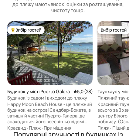
до пляжу мають високі оцінки за розташування,
чистоту тощо.
Вибір гостей
Вибір гостей
Топ вибір гостей
Вибір гостей
Будинок у місті Puerto Galera
Середня оцінка: 5,0 з 5, відгу
5,0 (28)
Таунхаус у місті 
Будинок із садом і виходом до пляжу
Пляжний таунхау
Happy Moon Beach House - це пляжний
Красивий таунхаус
будинок на острові Сендбар-Бокете, в
всього за 3 хвил
затишній частині Пуерто-Галера, де
центру Білого пл
знаходяться його всесвітньо відомі
поблизу. (Ознайо
бухти та яхт-клуб. Тут є 3 спальні, 3
наших попередніх
Краєвид
·
Пляж
·
Приміщення
Пляж
·
Піший дос
ванні кімнати, туалет і душ на
Популярні зручності в будинках із
«Супергосподар» 