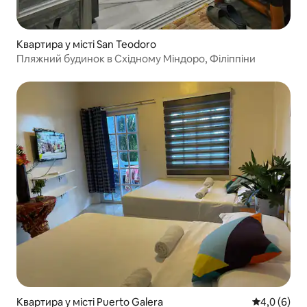
Квартира у місті San Teodoro
Пляжний будинок в Східному Міндоро, Філіппіни
Квартира у місті Puerto Galera
Середня оці
4,0 (6)