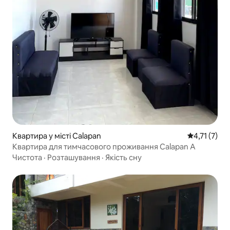
Квартира у місті Calapan
Середня оцін
4,71 (7)
Квартира для тимчасового проживання Calapan A
Чистота
·
Розташування
·
Якість сну