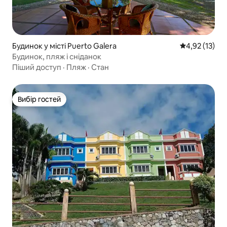
Будинок у місті Puerto Galera
Середня оцінк
4,92 (13)
Будинок, пляж і сніданок
Піший доступ
·
Пляж
·
Стан
Вибір гостей
Вибір гостей