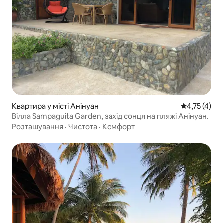
Квартира у місті Анінуан
Середня оцін
4,75 (4)
Вілла Sampaguita Garden, захід сонця на пляжі Анінуан.
Розташування
·
Чистота
·
Комфорт