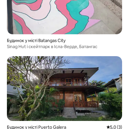
Будинок у місті Batangas City
​Sinag Hut і скейтпарк в Ісла-Верде, Батангас
Будинок у місті Puerto Galera
Середня оці
5,0 (3)