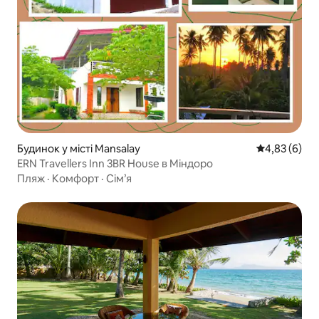
Будинок у місті Mansalay
Середня оцін
4,83 (6)
ERN Travellers Inn 3BR House в Міндоро
Пляж
·
Комфорт
·
Сім’я