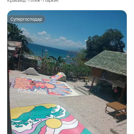
Краєвид
·
Пляж
·
Паркінг
Супергосподар
Супергосподар