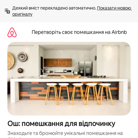
Перейти
Деякий вміст перекладено автоматично. 
Показати мовою 
до
оригіналу
вмісту
Перетворіть своє помешкання на Airbnb
Ош: помешкання для відпочинку
Знаходьте та бронюйте унікальні помешкання на