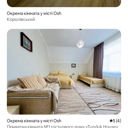
Окрема кімната у місті Osh
Королівський
Окрема кімната у місті Osh
Середня о
5 (4)
Приватна кімната №1 гостьового дому «Tunduk House»