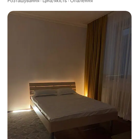
Розташування
·
Ціна/якість
·
Опалення