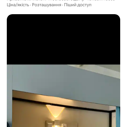
Ціна/якість
·
Розташування
·
Піший доступ