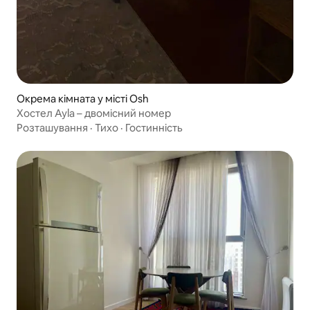
Окрема кімната у місті Osh
Хостел Ayla – двомісний номер
Розташування
·
Тихо
·
Гостинність