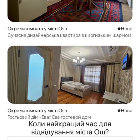
Окрема кімната у місті Osh
Нове місц
Нове
Сучасна дизайнерська квартира з киргизьким шармом
Окрема кімната у місті Osh
Нове місц
Нове
Гостьовий дім «Ева» Ева гостевой дом
Коли найкращий час для
відвідування міста Ош?