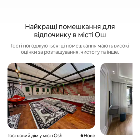
Найкращі помешкання для
відпочинку в місті Ош
Гості погоджуються: ці помешкання мають високі
оцінки за розташування, чистоту та інше.
Гостьовий дім у місті Osh
Нове місце для розміщен
Нове