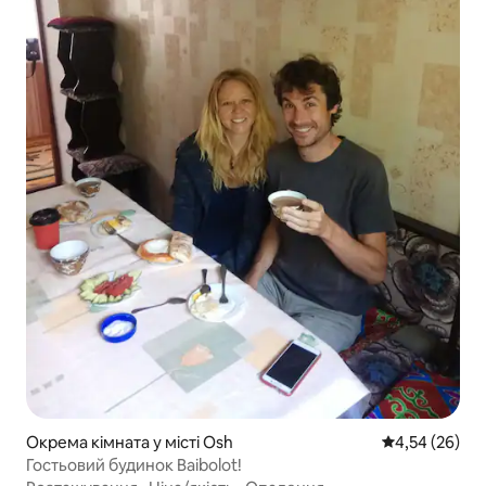
Окрема кімната у місті Osh
Середня оцінк
4,54 (26)
Гостьовий будинок Baibolot!