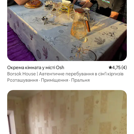
Окрема кімната у місті Osh
Середня оцін
4,75 (4)
Borsok House | Автентичне перебування в сім'ї кіргизів
Розташування
·
Приміщення
·
Пральня