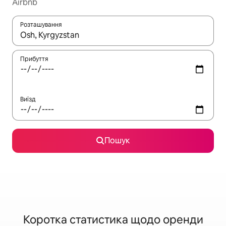
Airbnb
Розташування
Отримавши результати пошуку, використовуйте для навігації с
Прибуття
Виїзд
Пошук
Коротка статистика щодо оренди