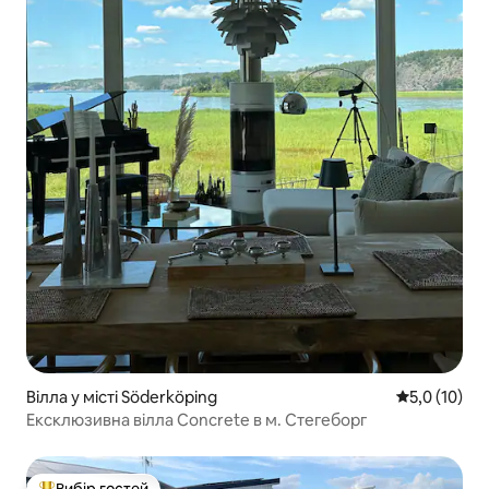
Вілла у місті Söderköping
Середня оцін
5,0 (10)
Ексклюзивна вілла Concrete в м. Стегеборг
Вибір гостей