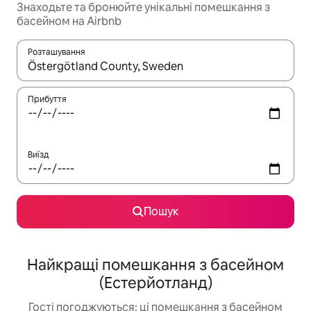
Знаходьте та бронюйте унікальні помешкання з
басейном на Airbnb
Розташування
Отримавши результати пошуку, використовуйте для навігації с
Прибуття
Виїзд
Пошук
Найкращі помешкання з басейном
(Естерйотланд)
Гості погоджуються: ці помешкання з басейном