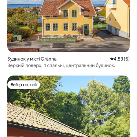
Будинок у місті Gränna
Середня оцін
4,83 (6)
Верхній поверх, 4 спальні, центральний будинок.
Вибір гостей
Вибір гостей