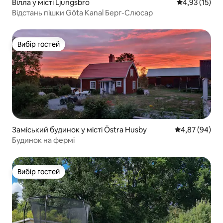
Вілла у місті Ljungsbro
Середня оцінк
4,93 (15)
Відстань пішки Göta Kanal Берг-Слюсар
Вибір гостей
Вибір гостей
Заміський будинок у місті Östra Husby
Середня оцінка
4,87 (94)
Будинок на фермі
Вибір гостей
Вибір гостей