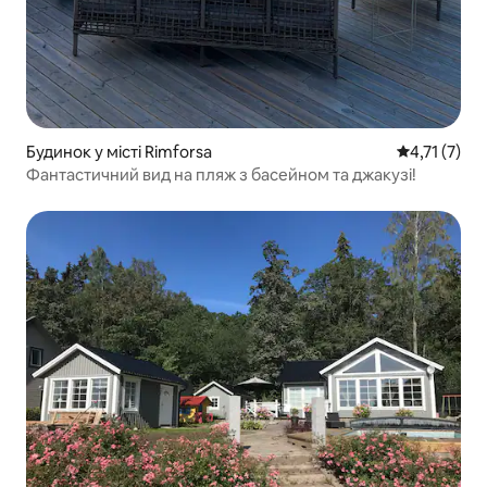
Будинок у місті Rimforsa
Середня оцін
4,71 (7)
Фантастичний вид на пляж з басейном та джакузі!