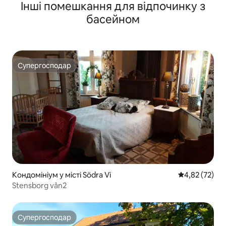
Інші помешкання для відпочинку з
басейном
Супергосподар
Супергосподар
Кондомініум у місті Södra Vi
Середня оцінк
4,82 (72)
Stensborg vån2
Супергосподар
Супергосподар