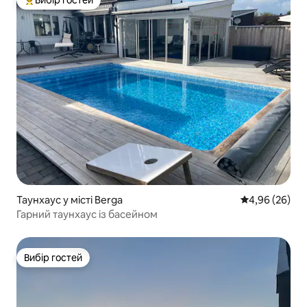
Топ вибір гостей
Таунхаус у місті Berga
Середня оцінка
4,96 (26)
Гарний таунхаус із басейном
Вибір гостей
Вибір гостей