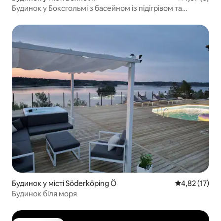
Будинок у Боксгольмі з басейном із підігрівом та
джакузі.
Будинок у місті Söderköping Ö
Середня оцінк
4,82 (17)
Будинок біля моря