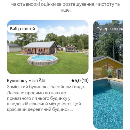
мають високі оцінки за розташування, чистоту та
інше.
Вибір гостей
Супергосподар
Вибір гостей
Супергосподар
Будинок у місті Älö
Середня оцінка: 5,0 з 5, відгу
5,0 (13)
Заміський будинок з басейном і видом
на озеро поблизу Віммербі
Ласкаво просимо до нашого
приватного літнього будинку у
шведській сільській місцевості. Цей
красивий дерев'яний будинок
розташований у Смоланді, неподалік
від Віммербі та «Світу Астрід Ліндгрен».
Будинок розташований у тихому та