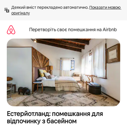
Перейти
Деякий вміст перекладено автоматично. 
Показати мовою 
до
оригіналу
вмісту
Перетворіть своє помешкання на Airbnb
Естерйотланд: помешкання для
відпочинку з басейном