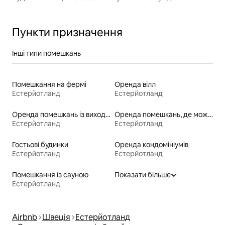
Пункти призначення
Інші типи помешкань
Помешкання на фермі
Оренда вілл
Естерйотланд
Естерйотланд
Оренда помешкань із виходом до пляжу
Оренда помешкань, де можна перебувати з домашніми тваринами
Естерйотланд
Естерйотланд
Гостьові будинки
Оренда кондомініумів
Естерйотланд
Естерйотланд
Помешкання із сауною
Показати більше
Естерйотланд
Airbnb
Швеція
Естерйотланд