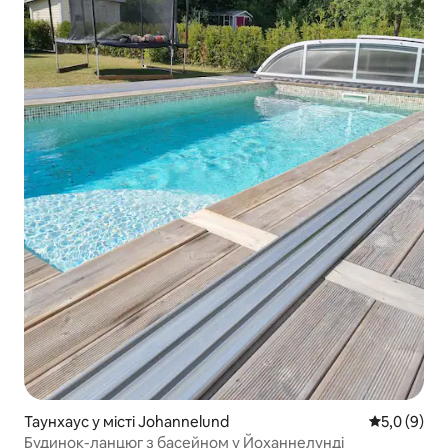
Таунхаус у місті Johannelund
Середня оці
5,0 (9)
Будинок-ланцюг з басейном у Йоханнелунді