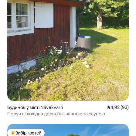
Будинок у місті Nävekvarn
Середня оцінк
4,92 (93)
Поруч пішохідна доріжка з ванною та сауною
Вибір гостей
Топ вибір гостей