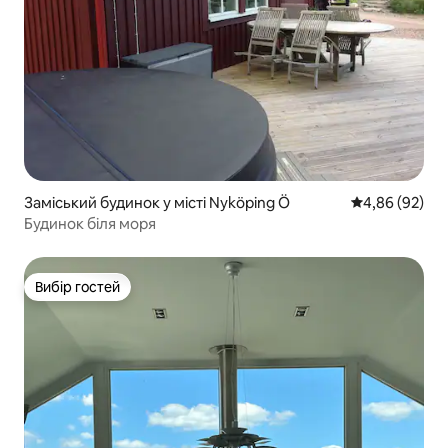
Заміський будинок у місті Nyköping Ö
Середня оцінка
4,86 (92)
Будинок біля моря
Вибір гостей
Вибір гостей