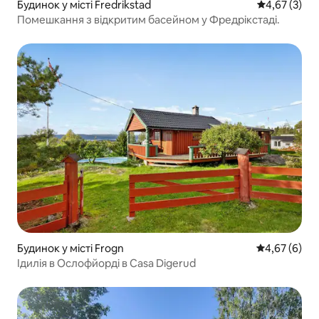
Будинок у місті Fredrikstad
Середня оцін
4,67 (3)
Помешкання з відкритим басейном у Фредрікстаді.
Будинок у місті Frogn
Середня оцін
4,67 (6)
Ідилія в Ослофйорді в Casa Digerud