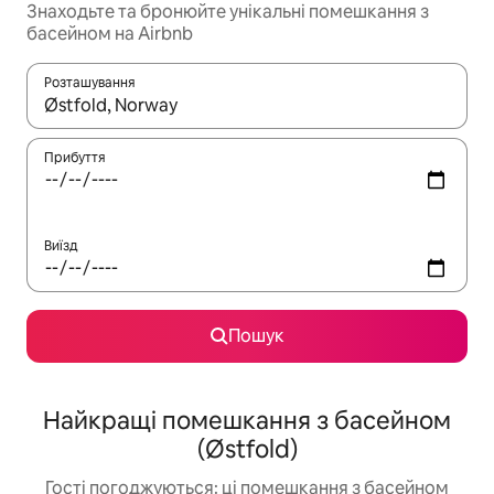
Знаходьте та бронюйте унікальні помешкання з
басейном на Airbnb
Розташування
Отримавши результати пошуку, використовуйте для навігації с
Прибуття
Виїзд
Пошук
Найкращі помешкання з басейном
(Østfold)
Гості погоджуються: ці помешкання з басейном