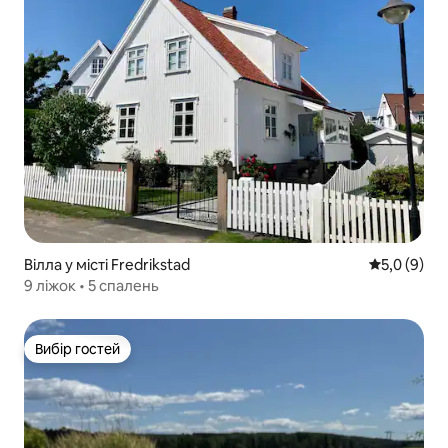
Вілла у місті Fredrikstad
Середня оці
5,0 (9)
9 ліжок • 5 спалень
Вибір гостей
Вибір гостей