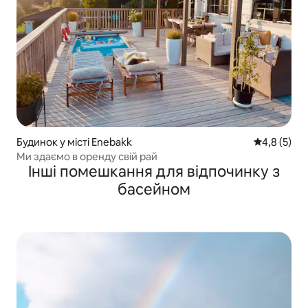
Будинок у місті Enebakk
Середня оці
4,8 (5)
Ми здаємо в оренду свій рай
Інші помешкання для відпочинку з
басейном