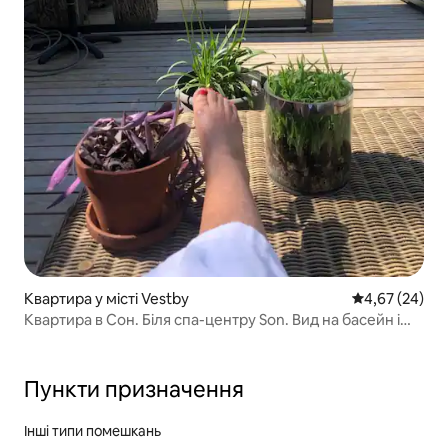
Квартира у місті Vestby
Середня оцінк
4,67 (24)
Квартира в Сон. Біля спа-центру Son. Вид на басейн і
море
Пункти призначення
Інші типи помешкань