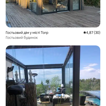
Гостьовий дім у місті Torp
Середня оцінк
4,87 (30)
Гостьовий будинок