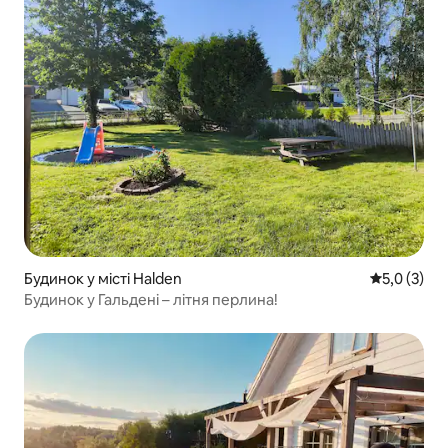
Будинок у місті Halden
Середня оці
5,0 (3)
Будинок у Гальдені – літня перлина!