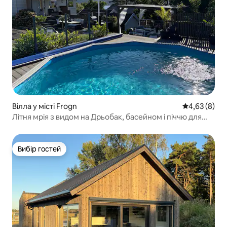
Вілла у місті Frogn
Середня оцін
4,63 (8)
Літня мрія з видом на Дрьобак, басейном і піччю для
піци
Вибір гостей
Вибір гостей