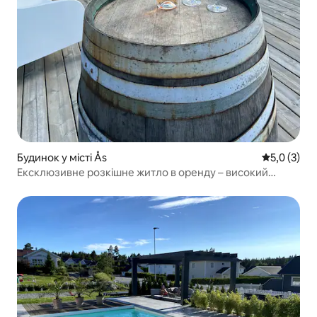
Будинок у місті Ås
Середня оці
5,0 (3)
Ексклюзивне розкішне житло в оренду – високий
стандарт!