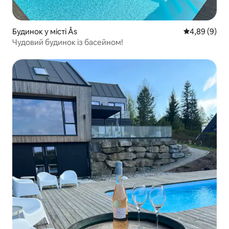
Будинок у місті Ås
Середня оцін
4,89 (9)
Чудовий будинок із басейном!