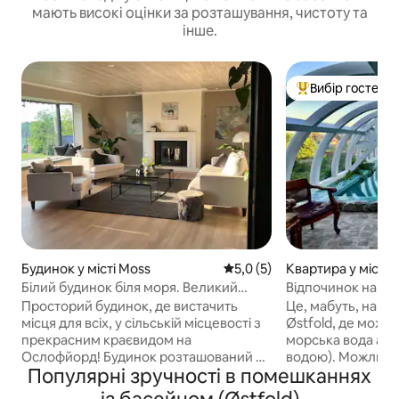
мають високі оцінки за розташування, чистоту та
інше.
Вибір гостей
Топ вибір гостей
Будинок у місті Moss
Середня оцінка: 5,0 з 5, відг
5,0 (5)
Квартира у місті F
Білий будинок біля моря. Великий
Відпочинок на іди
будинок із чудовим краєвидом
басейном
Просторий будинок, де вистачить
Це, мабуть, найі
місця для всіх, у сільській місцевості з
Østfold, де можн
прекрасним краєвидом на
морська вода або
Ослофйорд! Будинок розташований в
водою). Можливі
Популярні зручності в помешканнях
безпосередній близькості як від лісу,
екскурсій та пішо
так і від озера, з доступом до
Олені, коні, красив