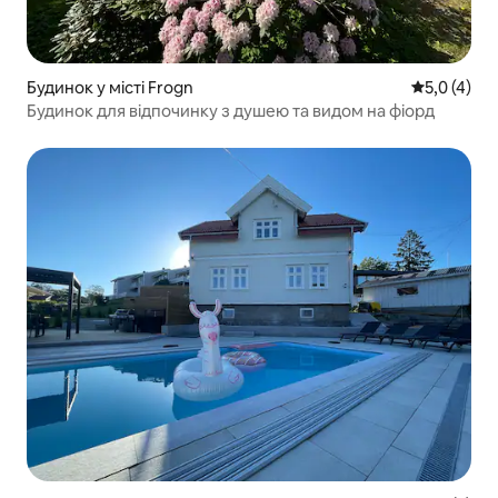
Будинок у місті Frogn
Середня оці
5,0 (4)
Будинок для відпочинку з душею та видом на фіорд