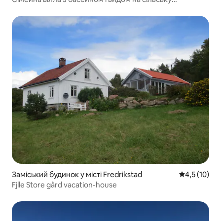
місцевість
Заміський будинок у місті Fredrikstad
Середня оцін
4,5 (10)
Fjlle Store gård vacation-house