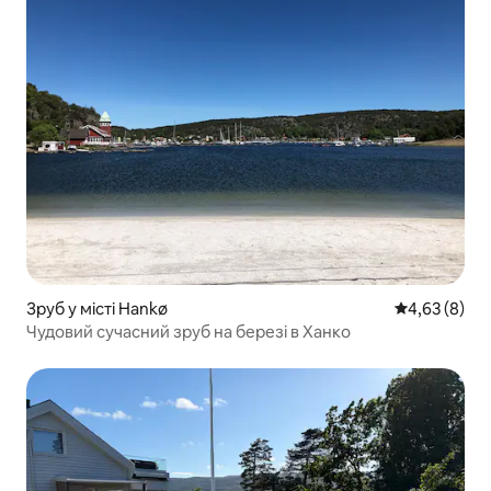
Зруб у місті Hankø
Середня оцін
4,63 (8)
Чудовий сучасний зруб на березі в Ханко