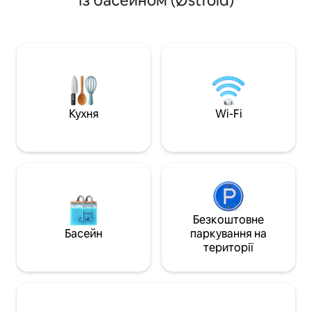
із басейном (Østfold)
пішохідних і велосипедних доріжок,
шафи на сільськ
пляжів і пристані. У будинку є чотири
угіддях. 4 хвилин
спальні, вітальня, ТВ-зал та лаунж у
італійською та н
підвалі з PS5, кухня, сад з батутом та
живою музикою з
футбольними воротами, а також
ніколи не забудете. Енгельсв
басейн (2x4 м). Кілька приємних зон на
знаходиться в де
відкритому повітрі для будь-якої пори
і відомий найкр
дня. Сонце цілий день. Тренажерний
Норвегії та свіжи
зал з біговою доріжкою, гирями та
Велопрогулянки 
Кухня
Wi-Fi
іншим обладнанням. Тут можна
стежці Солтнса, 
насолодитися активним відпочинком
пором з Гресвіка 
або спокійними днями.
Квартира площею 
Безкоштовне
Басейн
паркування на
території