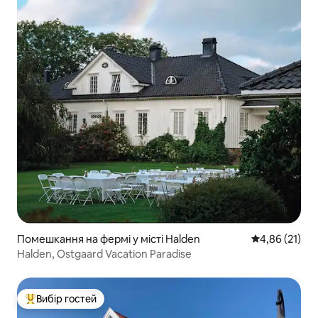
Помешкання на фермі у місті Halden
Середня оцінк
4,86 (21)
Halden, Ostgaard Vacation Paradise
Вибір гостей
Топ вибір гостей