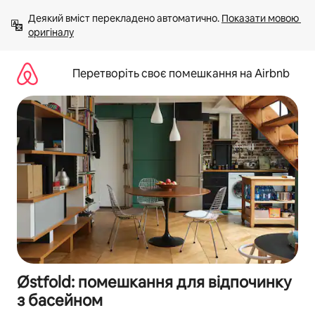
Перейти
Деякий вміст перекладено автоматично. 
Показати мовою 
до
оригіналу
вмісту
Перетворіть своє помешкання на Airbnb
Østfold: помешкання для відпочинку
з басейном