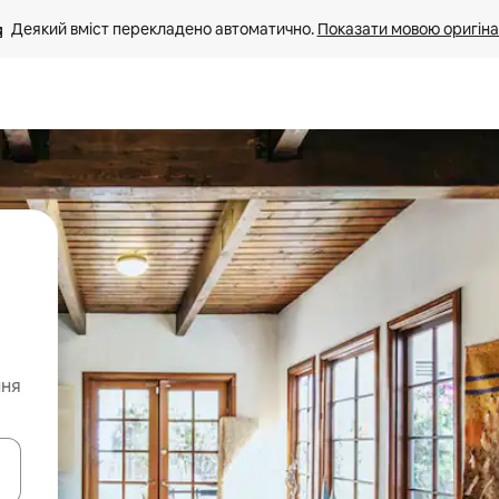
Деякий вміст перекладено автоматично. 
Показати мовою оригіна
ння
я навігації сторінкою клавіші зі стрілками вгору та вниз або жест