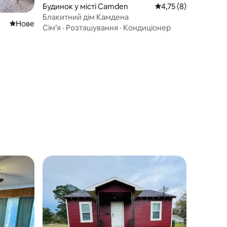
Будинок у місті Camden
Середня оцінка: 4,75
4,75 (8)
Блакитний дім Камдена
Нове місце для розміщення
Нове
Сім’я
·
Розташування
·
Кондиціонер