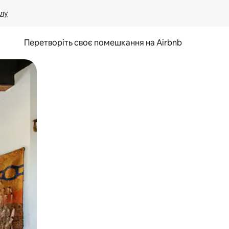
лу
Перетворіть своє помешкання на Airbnb
и дотику та гортання.