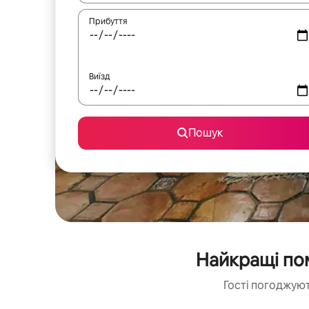
Прибуття
Виїзд
Пошук
Найкращі пом
Гості погоджуют