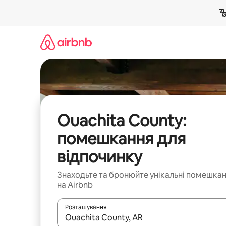
Перейти
до
вмісту
Ouachita County:
помешкання для
відпочинку
Знаходьте та бронюйте унікальні помешка
на Airbnb
Розташування
Отримавши результати пошуку, використовуйте дл