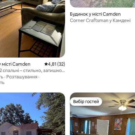
 5, відгуки: 53
Будинок у місті Camden
Corner Craftsman у Камдені
у місті Camden
Середня оцінка: 4,81 з 5, відгуки: 32
4,81 (32)
2 спальні – стильно, затишно,
о відремонтовано
ть
·
Розташування
·
ть
Вибір гостей
Вибір гостей