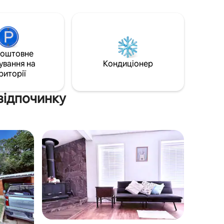
.
поле битви Poison Springs, державний
парк Уайт-Оук-Лейк і парк кратер
діамантів. Дев 'ятнадцять хвилин від
ах і
головного району Камдена та 10
хвилин до району міста Чіддтер. 2
коштовне
ідпочинок
спальні, 2 вітальні, 1 кухня, 2 ванні
Уайт-
ування на
кімнати та велика крита тераса з видом
Кондиціонер
«Пойзен-
на озеро
риторії
 відпочинку