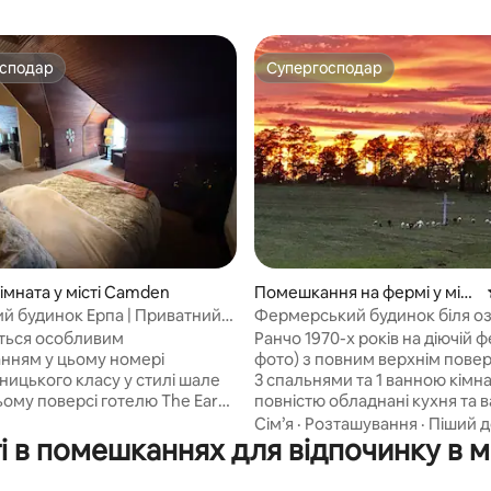
осподар
Супергосподар
осподар
Супергосподар
з 5, відгуки: 5
імната у місті Camden
Помешкання на фермі у міст
і Chidester
ий будинок Ерпа | Приватний
Фермерський будинок біля о
Вайт-Оук
ться особливим
Ранчо 1970-х років на діючій ф
нням у цьому номері
фото) з повним верхнім пове
ницького класу у стилі шале
3 спальнями та 1 ванною кімн
ьому поверсі готелю The Earp
повністю обладнані кухня та 
ідремонтованої історичної
кімната. Підвал, де мешкає літній
Сім’я
·
Розташування
·
Піший д
і в помешканнях для відпочинку в мі
ї, відомої серед місцевих
чоловік, з усіма окремими
авдяки її зв’язку з родиною
зручностями. Підвал можна замкнути
згори, натиснувши на ручку д