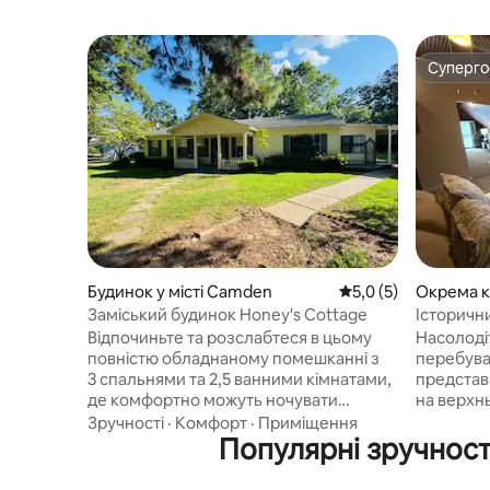
Суперг
Суперг
Будинок у місті Camden
Середня оцінка: 5,0 
5,0 (5)
Окрема к
Заміський будинок Honey's Cottage
Історичн
люкс V
Відпочиньте та розслабтеся в цьому
Насолоді
повністю обладнаному помешканні з
перебува
3 спальнями та 2,5 ванними кімнатами,
представ
де комфортно можуть ночувати
на верхн
6 людей. Це помешкання, створене
House – в
Зручності
·
Комфорт
·
Приміщення
для комфорту та зручності, ідеально
Популярні зручност
резиденці
підходить для сімей, бізнес-
жителів з
мандрівників або тривалого
Ерп. У цій кімнаті панує затишна