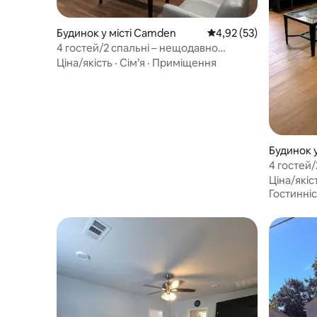
Будинок у місті Camden
Середня оцінка: 4,92 з
4,92 (53)
4 гостей/2 спальні – нещодавно
побудоване та сучасне помешкання
Ціна/якість
·
Сім’я
·
Приміщення
Будинок 
4 гостей/
нещодавн
Ціна/якіс
Гостинніс