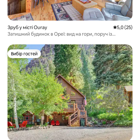
Зруб у місті Ouray
Середня оцін
5,0 (25)
Затишний будинок в Ореї: вид на гори, поруч із
головною вулицею
Вибір гостей
Вибір гостей