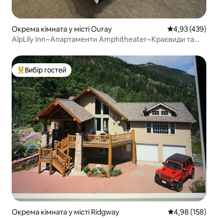
Окрема кімната у місті Ouray
Середня оцінка:
4,93 (439)
AlpLily Inn~Апартаменти Amphitheater~Краєвиди та
розташування!
Вибір гостей
Топ вибір гостей
Окрема кімната у місті Ridgway
Середня оцінка
4,98 (158)