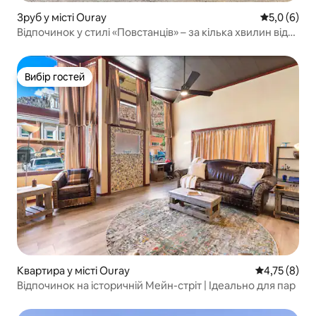
Зруб у місті Ouray
Середня оці
5,0 (6)
Відпочинок у стилі «Повстанців» – за кілька хвилин від
Мейн-стріт
Вибір гостей
Вибір гостей
Квартира у місті Ouray
Середня оцін
4,75 (8)
Відпочинок на історичній Мейн-стріт | Ідеально для пар