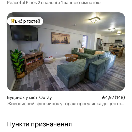
Peaceful Pines 2 спальні з 1 ванною кімнатою
Вибір гостей
Топ вибір гостей
Будинок у місті Ouray
Середня оцінка
4,97 (148)
Живописний відпочинок у горах: прогулянка до центру
міста + гідромасажна ванна
Пункти призначення