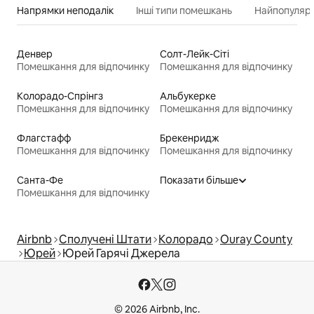
Напрямки неподалік
Інші типи помешкань
Найпопулярн
Денвер
Солт-Лейк-Сіті
Помешкання для відпочинку
Помешкання для відпочинку
Колорадо-Спрінгз
Альбукерке
Помешкання для відпочинку
Помешкання для відпочинку
Флагстафф
Брекенридж
Помешкання для відпочинку
Помешкання для відпочинку
Санта-Фе
Показати більше
Помешкання для відпочинку
Airbnb
Сполучені Штати
Колорадо
Ouray County
Юрей
Юрей Гарячі Джерела
© 2026 Airbnb, Inc.