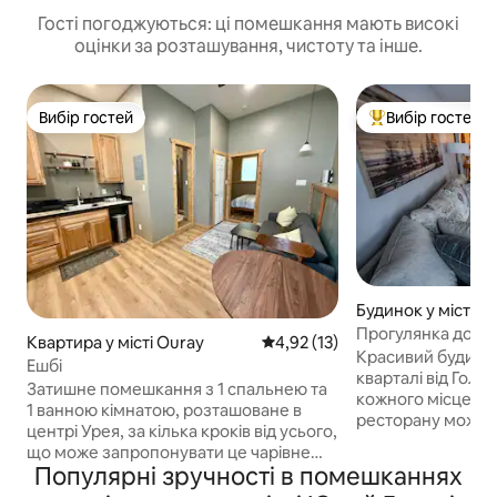
Гості погоджуються: ці помешкання мають високі
оцінки за розташування, чистоту та інше.
Вибір гостей
Вибір гостей
Вибір гостей
Топ вибір гостей
Будинок у місті O
Прогулянка до цен
Квартира у місті Ouray
Середня оцінка: 4,92 з 5, відгу
4,92 (13)
гори + гідромаса
Красивий будино
Ешбі
кварталі від Голов
Затишне помешкання з 1 спальнею та
кожного місцевог
1 ванною кімнатою, розташоване в
ресторану можна 
центрі Урея, за кілька кроків від усього,
Насолоджуйтеся 
що може запропонувати це чарівне
джерелами, віа ф
Популярні зручності в помешканнях
гірське містечко. Комфортна спальня з
скелелазінням на ль
ліжком розміру «queen-size», повністю