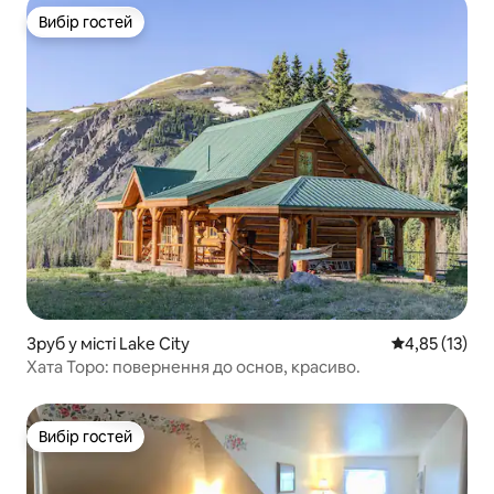
Вибір гостей
Вибір гостей
Зруб у місті Lake City
Середня оцінк
4,85 (13)
Хата Торо: повернення до основ, красиво.
Вибір гостей
Вибір гостей