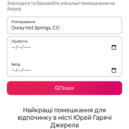
Знаходьте та бронюйте унікальні помешкання на
Airbnb
Розташування
Отримавши результати пошуку, використовуйте для навігації с
Прибуття
Виїзд
Пошук
Найкращі помешкання для
відпочинку в місті Юрей Гарячі
Джерела