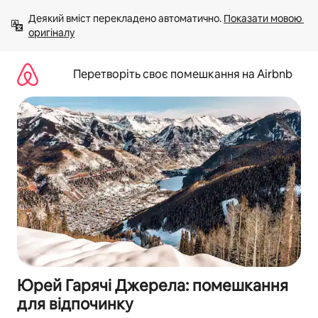
Перейти
Деякий вміст перекладено автоматично. 
Показати мовою 
до
оригіналу
вмісту
Перетворіть своє помешкання на Airbnb
Юрей Гарячі Джерела: помешкання
для відпочинку