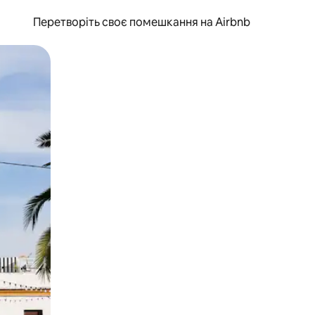
Перетворіть своє помешкання на Airbnb
и дотику та гортання.