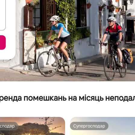
ренда помешкань на місяць неподал
осподар
Супергосподар
осподар
Супергосподар