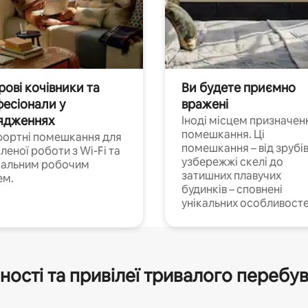
ові кочівники та
Ви будете приємно
есіонали у
вражені
ядженнях
Іноді місцем призначен
помешкання. Ці
ортні помешкання для
помешкання – від зрубів
леної роботи з Wi-Fi та
узбережжі скелі до
іальним робочим
затишних плавучих
ем.
будинків – сповнені
унікальних особливосте
ності та привілеї тривалого перебу