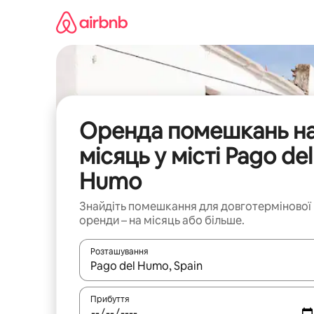
Перейти
до
вмісту
Оренда помешкань н
місяць у місті Pago del
Humo
Знайдіть помешкання для довготермінової
оренди – на місяць або більше.
Розташування
Отримавши результати пошуку, використовуйте дл
Прибуття