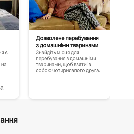
Дозволене перебування
з домашніми тваринами
ня є
Знайдіть місця для
перебування з домашніми
 на
тваринами, щоб взяти із
собою чотирилапого друга.
й.
вання