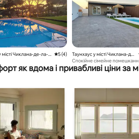
 5, відгуки: 30
 місті Чиклана-де-ла-
Середня оцінка: 5 з 5, відгуки: 4
5 (4)
Таунхаус у місті Чиклана-де-
а
ла-Фронтера
Спокійне сімейне помешканн
орт як вдома і привабливі ціни за м