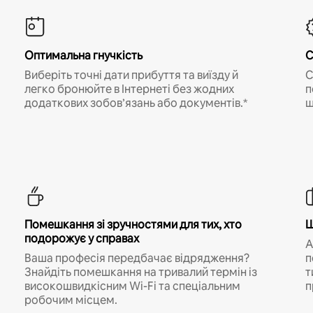
Оптимальна гнучкість
С
Виберіть точні дати прибуття та виїзду й
С
легко бронюйте в Інтернеті без жодних
п
додаткових зобов’язань або документів.*
щ
Помешкання зі зручностями для тих, хто
Ш
подорожує у справах
A
Ваша професія передбачає відрядження?
п
Знайдіть помешкання на тривалий термін із
т
високошвидкісним Wi-Fi та спеціальним
п
робочим місцем.