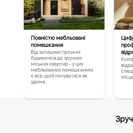
Повністю мебльовані
Цифр
помешкання
проф
відр
Від затишних гірських
будиночків до зручних
Комф
міських квартир – у цих
відда
мебльованих помешканнях
спец
є все, щоб почуватися як
місц
удома.
Зруч