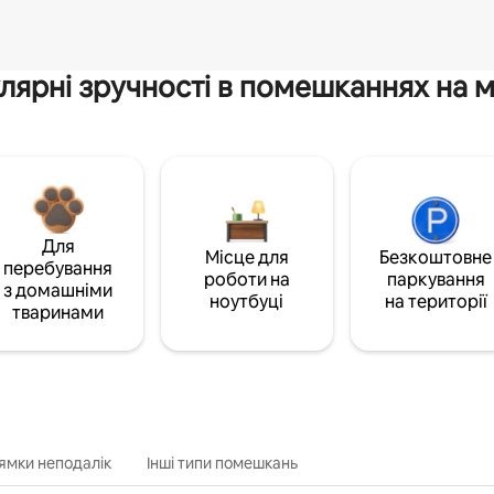
лярні зручності в помешканнях на м
Для
Місце для
Безкоштовне
перебування
роботи на
паркування
з домашніми
ноутбуці
на території
тваринами
ямки неподалік
Інші типи помешкань