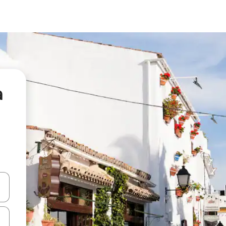
а
я навігації сторінкою клавіші зі стрілками вгору та вниз або жест