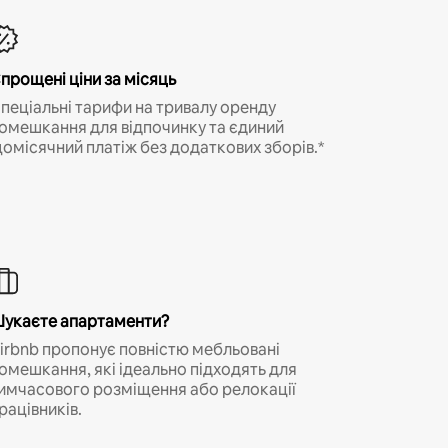
прощені ціни за місяць
пеціальні тарифи на тривалу оренду
омешкання для відпочинку та єдиний
омісячний платіж без додаткових зборів.*
укаєте апартаменти?
irbnb пропонує повністю мебльовані
омешкання, які ідеально підходять для
имчасового розміщення або релокації
рацівників.