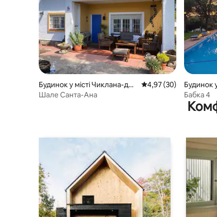
Будинок у місті Чиклана-де-
Середня оцінка: 4,97 з
4,97 (30)
Будинок у
ла-Фронтера
Фронтер
Шале Санта-Ана
Бабка 4
Комф