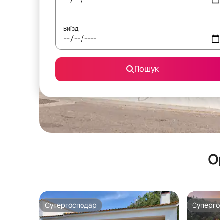
Виїзд
Пошук
О
Супергосподар
Суперг
Супергосподар
Суперг