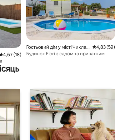
Гостьовий дім у місті Чиклан
Середня оцінка: 4,83 з
4,83 (59)
а-де-ла-Фронтера
Будинок Flori з садом та приватним
Середня оцінка: 4,67 з 5, відгуки: 18
4,67 (18)
басейном
я
ісяць