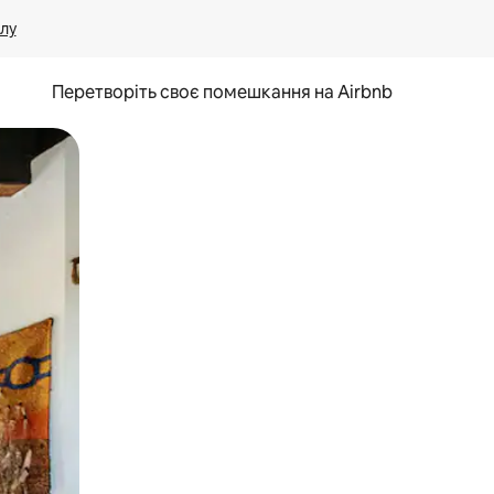
лу
Перетворіть своє помешкання на Airbnb
и дотику та гортання.