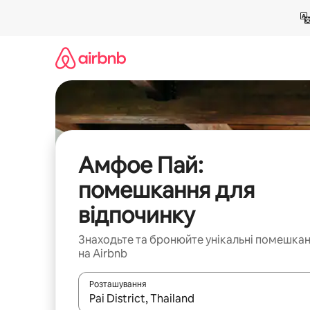
Перейти
до
вмісту
Амфое Пай:
помешкання для
відпочинку
Знаходьте та бронюйте унікальні помешка
на Airbnb
Розташування
Отримавши результати пошуку, використовуйте дл