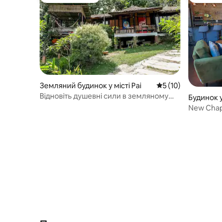
Топ вибір гостей
Вибір го
Земляний будинок у місті Pai
Середня оцінка: 5 з
5 (10)
Відновіть душевні сили в земляному
Будинок у
будинку на природі
New Chapt
1,5 км до