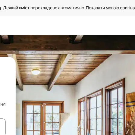
Деякий вміст перекладено автоматично. 
Показати мовою оригіна
ння
я навігації сторінкою клавіші зі стрілками вгору та вниз або жест