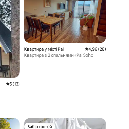
Квартира у місті Pai
Середня оцінка: 4,96 з
4,96 (28)
Квартира з 2 спальнями «Pai Soho
Середня оцінка: 5 з 5, відгуки: 13
5 (13)
Вибір гостей