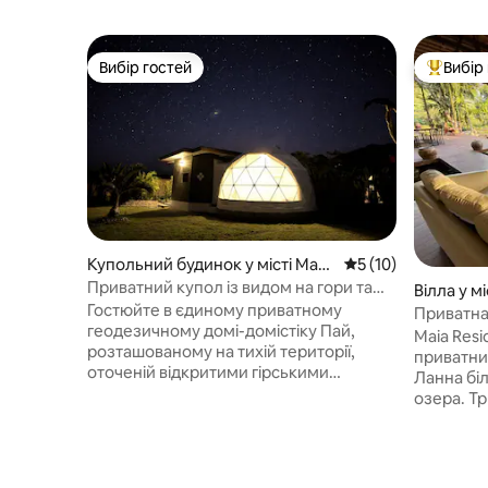
Вибір гостей
Вибір
Вибір гостей
Топ вибі
Купольний будинок у місті Mae
Середня оцінка: 5 з
5 (10)
Hi
Приватний купол із видом на гори та
Вілла у міс
природним басейном | Пай
Гостюйте в єдиному приватному
Приватна 
геодезичному домі-домістіку Пай,
Maia Residence 
розташованому на тихій території,
приватни
оточеній відкритими гірськими
Ланна бі
краєвидами та природою. Оскільки на
озера. Три спальні з ванними
території є лише два купольні будинки,
кімнатам
гості мають ексклюзивний спільний
підходять
доступ до 16-метрового природного
невеликих груп. Н
басейну та просторої 8-метрової
повністю