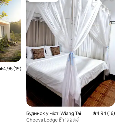
Вибір гостей
Середня оцінка: 4,95 з 5, відгуки: 19
4,95 (19)
Будинок у місті Wiang Tai
Середня оцінка: 4,94 з
4,94 (16)
Cheeva Lodge ชีวาลอดจ์