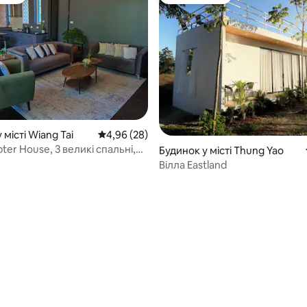
стей
Вибір гостей
 5, відгуки: 10
 місті Wiang Tai
Середня оцінка: 4,96 з 5, відгуки: 28
4,96 (28)
er House, 3 великі спальні,
Будинок у місті Thung Yao
 центру
Вілла Eastland