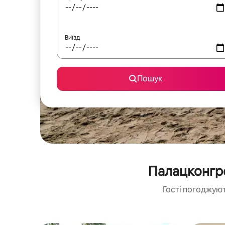
Виїзд
Пошук
Палацконгре
Гості погоджуют