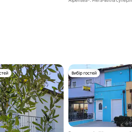
Alpensea®: Мега-вілла суперл
центрі – море
стей
Вибір гостей
стей
Вибір гостей