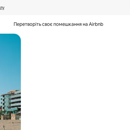
лу
Перетворіть своє помешкання на Airbnb
и дотику та гортання.