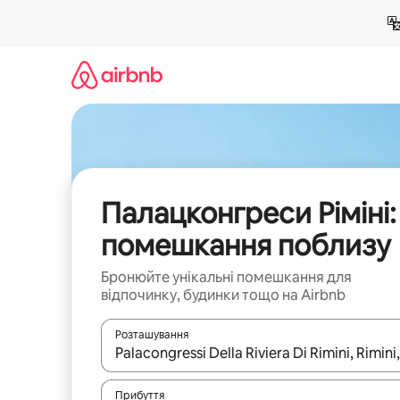
Перейти
до
вмісту
Палацконгреси Ріміні:
помешкання поблизу
Бронюйте унікальні помешкання для
відпочинку, будинки тощо на Airbnb
Розташування
Отримавши результати пошуку, використовуйте дл
Прибуття