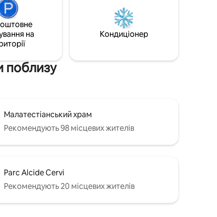
вашого
телевізори і, нарешті, два велосипеди,
вка в
які входять у вартість перебування. Усі
дверей.
коштовне
види знаходяться на приватній
ми
ування на
Кондиціонер
території кондомініуму з метою більшої
риторії
конфіденційності.
ки поблизу
Малатестіанський храм
Рекомендують 98 місцевих жителів
Parc Alcide Cervi
Рекомендують 20 місцевих жителів