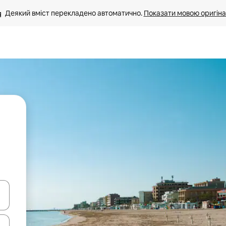
Деякий вміст перекладено автоматично. 
Показати мовою оригіна
я навігації сторінкою клавіші зі стрілками вгору та вниз або жест