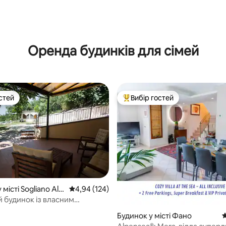
Оренда будинків для сімей
стей
Вибір гостей
стей
Топ вибір гостей
5, відгуки: 111
місті Sogliano Al R
Середня оцінка: 4,94 з 5, відгуки: 124
4,94 (124)
й будинок із власним
м
Будинок у місті Фано
С