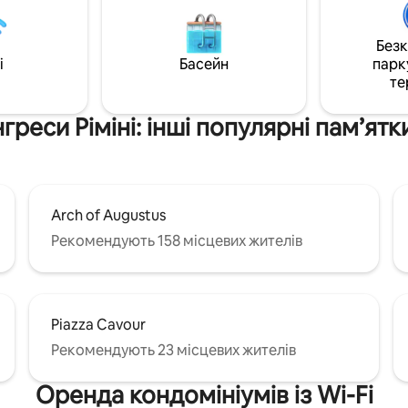
ня. Парковка, ресторани та
приміщення призначені для 
 розташовані неподалік.
комфорту. Безкоштовна парко
о зони Coliving з обладнаною
декількох кроках від вхідних 
Без
а вітальнею.
Можна з домашніми тварина
i
Басейн
парк
те
реси Ріміні: інші популярні пам’ят
Arch of Augustus
Рекомендують 158 місцевих жителів
Piazza Cavour
Рекомендують 23 місцевих жителів
Оренда кондомініумів із Wi-Fi