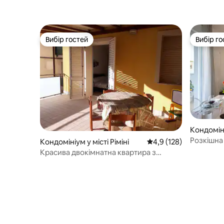
Вибір гостей
Вибір го
Вибір гостей
Вибір го
Кондоміні
е
Розкішна 
Кондомініум у місті Ріміні
Середня оцінка: 4,9 з 
4,9 (128)
кімнати, 
Красива двокімнатна квартира з
кондиціо
верандою в Риміні-Маре