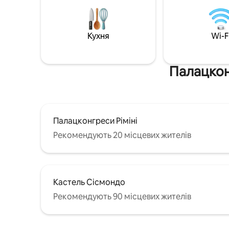
замовлен
частині Рівері, оточений найкращими
послуги,
готелями Рівері, недалеко від великих
Доступ д
туристичних об 'єктів і просто кроків до
кухнею т
Кухня
Wi-F
пляжу. Доступна парковка у дворі, а
також зона для зберігання на першому
поверсі. Використання 2 безкоштовних
велосипедів.
Палацконг
Палацконгреси Ріміні
Рекомендують 20 місцевих жителів
Кастель Сісмондо
Рекомендують 90 місцевих жителів