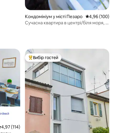
Кондомініум у місті Пезаро
Середня оцінка: 4,96 з 
4,96 (100)
Сучасна квартира в центрі/біля моря, 2
спальні, кондиціонер
Вибір гостей
Топ вибір гостей
ередня оцінка: 4,97 з 5, відгуки: 114
4,97 (114)