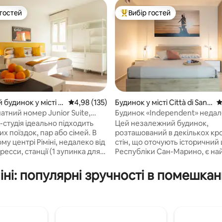
 гостей
Вибір гостей
р гостей
Топ вибір гостей
 будинок у місті Рі
Середня оцінка: 4,98 з 5, відгуки: 135
4,98 (135)
Будинок у місті Città di San
С
Marino
атний номер Junior Suite,
Будинок «Independent» недал
5, відгуки: 268
 Corso51
історичного центру
-студія ідеально підходить
Цей незалежний будинок,
их поїздок, пар або сімей. В
розташований в декількох кро
му центрі Ріміні, недалеко від
стін, що оточують історичний
есси, станції (1 зупинка для
Республіки Сан-Марино, є н
 та моря. Двоспальне ліжко,
місцем для тих, хто шукає від
ний диван-ліжко, міні-кухня/
усамітнення та захоплюючий 
ні: популярні зручності в помешка
бар з мікрохвильовою піччю,
навколишні гори. Будинок, суч
ик, чайник, кава та обідній
увагою до деталей, ідеально 
. Власна ванна кімната. Швидкий
для сімей, пар або невеликих г
art TV, кондиціонер та
хочуть отримати незабутні в
ашина. Ліжечко і стільчик на
Великі та добре впорядковані