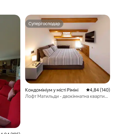
Супергосподар
Супергосподар
Кондомініум у місті Ріміні
Середня оцінка: 4,84 з 
4,84 (140)
Лофт Матильди - двокімнатна квартира
в двох кроках від моря