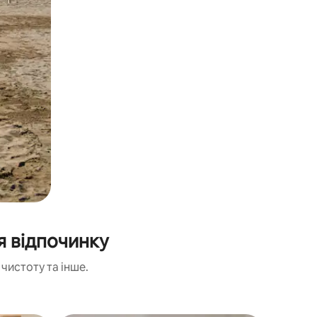
я відпочинку
чистоту та інше.