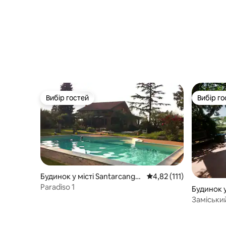
Вибір гостей
Вибір го
Вибір гостей
Вибір го
Будинок у місті Santarcangel
Середня оцінка: 4,82 з 
4,82 (111)
o di Romagna
Paradiso 1
Будинок у 
ubicone
Заміськи
басейно