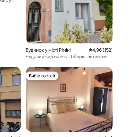
юкс у
Будинок у місті Ріміні
Середня оцінка: 4,96 з 
4,96 (152)
Чудовий вид на міст Тіберія, автентична
зона
Вибір гостей
Вибір гостей