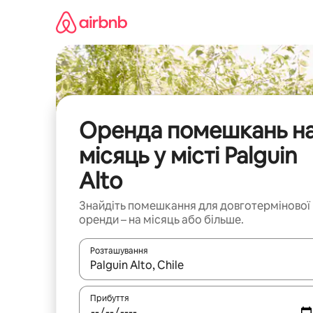
Перейти
до
вмісту
Оренда помешкань н
місяць у місті Palguin
Alto
Знайдіть помешкання для довготермінової
оренди – на місяць або більше.
Розташування
Отримавши результати пошуку, використовуйте дл
Прибуття