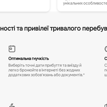
унікальних особливосте
ності та привілеї тривалого перебу
Оптимальна гнучкість
С
Виберіть точні дати прибуття та виїзду й
С
легко бронюйте в Інтернеті без жодних
п
додаткових зобов’язань або документів.*
щ