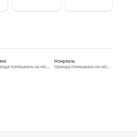
ямі
Монреаль
Оренда помешкань на місяць
Оренда помешкань на місяць