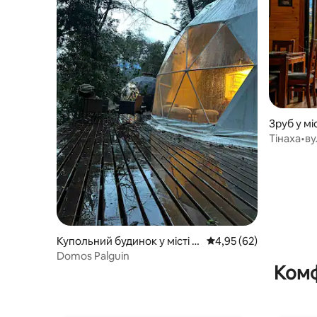
Зруб у мі
Тінаха•в
майданчик
Купольний будинок у місті П
Середня оцінка: 4,95 з
4,95 (62)
укон
Domos Palguin
Комф