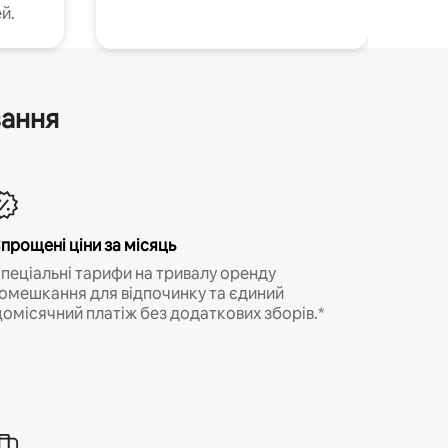
й.
вання
прощені ціни за місяць
пеціальні тарифи на тривалу оренду
омешкання для відпочинку та єдиний
омісячний платіж без додаткових зборів.*