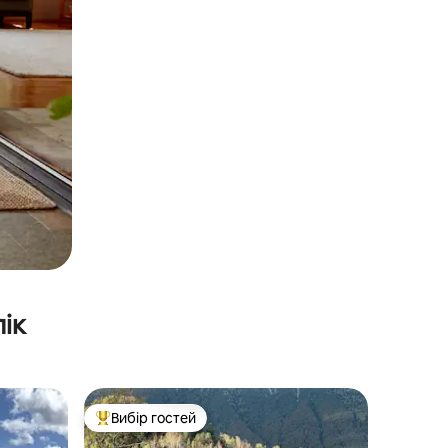
ік
Вибір гостей
Топ вибір гостей