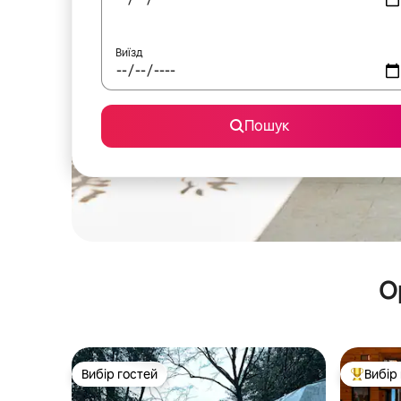
Виїзд
Пошук
О
Вибір гостей
Вибір
Вибір гостей
Топ вибі