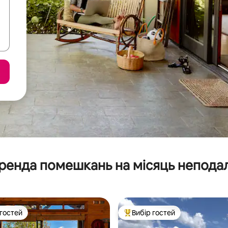
ренда помешкань на місяць неподал
 гостей
Вибір гостей
р гостей
Топ вибір гостей