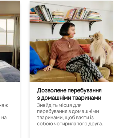
Дозволене перебування
з домашніми тваринами
ня є
Знайдіть місця для
перебування з домашніми
 на
тваринами, щоб взяти із
собою чотирилапого друга.