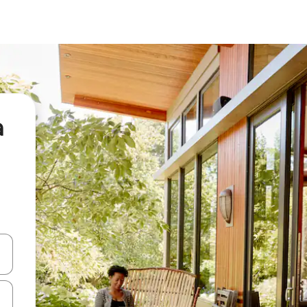
а
я навігації сторінкою клавіші зі стрілками вгору та вниз або жест