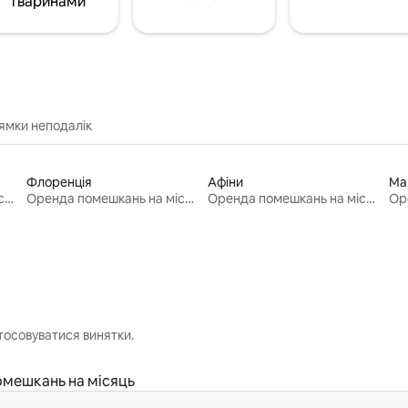
тваринами
ямки неподалік
Флоренція
Афіни
Ма
Оренда помешкань на місяць
Оренда помешкань на місяць
Оренда помешкань на місяць
тосовуватися винятки.
мешкань на місяць