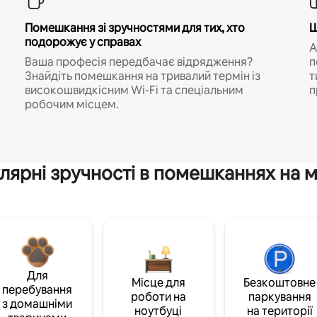
Помешкання зі зручностями для тих, хто
Ш
подорожує у справах
A
Ваша професія передбачає відрядження?
п
Знайдіть помешкання на тривалий термін із
т
високошвидкісним Wi-Fi та спеціальним
п
робочим місцем.
лярні зручності в помешканнях на м
Для
Місце для
Безкоштовне
перебування
роботи на
паркування
з домашніми
ноутбуці
на території