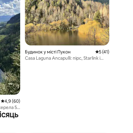
Будинок у місті Пукон
Середня оцінка: 5 
5 (41)
Casa Laguna Ancapulli: пірс, Starlink і
каяки
Середня оцінка: 4,9 з 5, відгуки: 60
4,9 (60)
ерела 5' |
ісяць