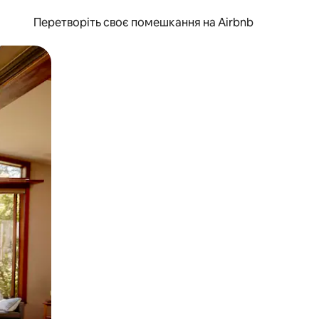
Перетворіть своє помешкання на Airbnb
и дотику та гортання.