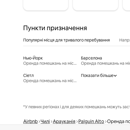
Пункти призначення
Популярні місця для тривалого перебування
Напр
Нью-Йорк
Барселона
Оренда помешкань на місяць
Сіетл
Показати більше
Оренда помешкань на місяць
*У певних регіонах і для деяких помешкань можуть зас
Airbnb
Чилі
Арауканія
Palguin Alto
Оренда по