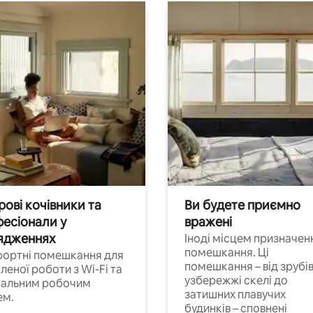
ові кочівники та
Ви будете приємно
есіонали у
вражені
ядженнях
Іноді місцем призначен
помешкання. Ці
ортні помешкання для
помешкання – від зрубів
леної роботи з Wi-Fi та
узбережжі скелі до
іальним робочим
затишних плавучих
ем.
будинків – сповнені