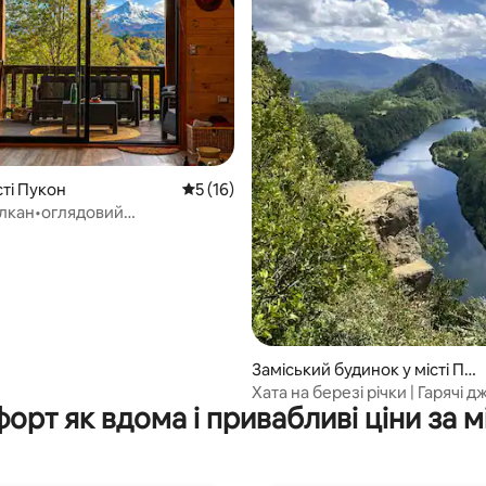
сті Пукон
Середня оцінка: 5 з 5, відгуки: 16
5 (16)
улкан•оглядовий
•ліс•15 км від Пукона.
 5, відгуки: 62
Заміський будинок у місті Пу
кон
Хата на березі річки | Гарячі дж
орт як вдома і привабливі ціни за м
Пукон 25'