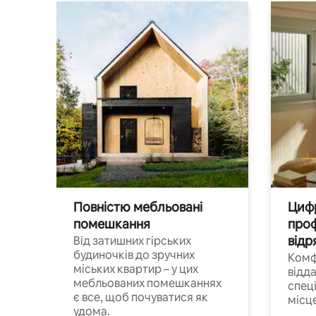
Повністю мебльовані
Цифр
помешкання
проф
відр
Від затишних гірських
будиночків до зручних
Комф
міських квартир – у цих
відда
мебльованих помешканнях
спец
є все, щоб почуватися як
місц
удома.