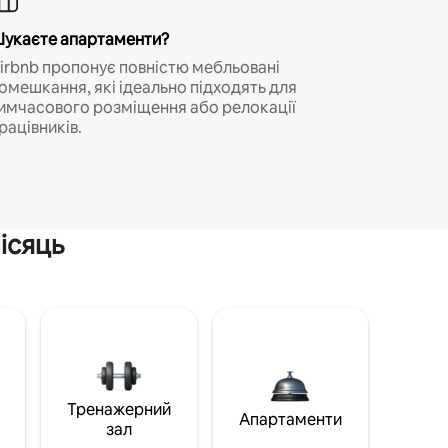
укаєте апартаменти?
irbnb пропонує повністю мебльовані
омешкання, які ідеально підходять для
имчасового розміщення або релокації
рацівників.
ісяць
Тренажерний
Апартаменти
зал