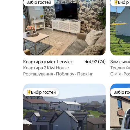
Вибір гостей
Вибір
Вибір гостей
Топ вибі
Квартира у місті Lerwick
Середня оцінка: 4,92 з
4,92 (74)
Заміський
alls
Квартира 2 Kiwi House
Традицій
Воллс, Ш
Розташування
·
Поблизу
·
Паркінг
Сім’я
·
Ро
Вибір гостей
Вибір го
Топ вибір гостей
Вибір го