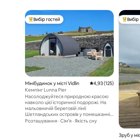
Вибір гостей
Вибір
Топ вибір гостей
Топ вибі
Мінібудинок у місті Vidlin
Середня оцінка: 4,93 з 
4,93 (125)
Кемпінг Lunna Pier
Насолоджуйтеся природною красою
навколо цієї історичної подорожі. На
мальовничій береговій лінії
Шетландських островів у помешканні,
де базувалася відома історична
Розташування
·
Сім’я
·
Якість сну
компанія «Шетландський автобус».
Насолодіться спокійним перебуванням
Зруб у міс
у приголомшливому віддаленому місці,