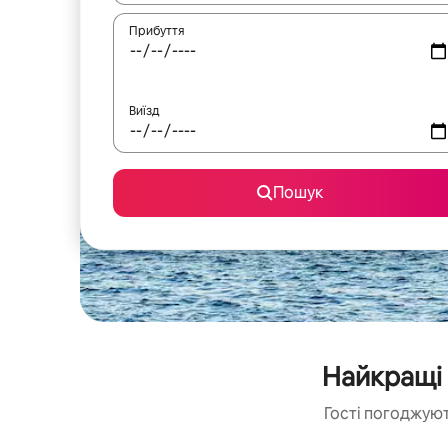
Прибуття
Виїзд
Пошук
Найкращі 
Гості погоджуют