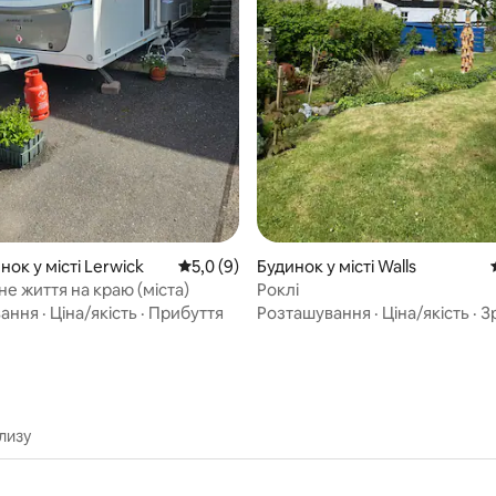
 5, відгуки: 51
ок у місті Lerwick
Середня оцінка: 5,0 з 5, відгуки: 9
5,0 (9)
Будинок у місті Walls
е життя на краю (міста)
Роклі
вання
·
Ціна/якість
·
Прибуття
Розташування
·
Ціна/якість
·
З
лизу