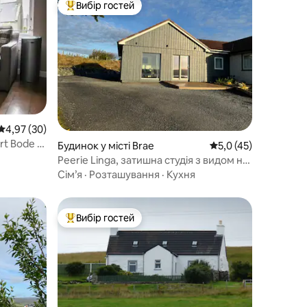
Вибір гостей
Топ вибір гостей
Середня оцінка: 4,97 з 5, відгуки: 30
4,97 (30)
rt Bode –
Будинок у місті Brae
Середня оцінка: 5,0 
5,0 (45)
Peerie Linga, затишна студія з видом на
море
Сім’я
·
Розташування
·
Кухня
Вибір гостей
Топ вибір гостей