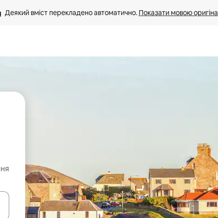
Деякий вміст перекладено автоматично. 
Показати мовою оригіна
ння
я навігації сторінкою клавіші зі стрілками вгору та вниз або жест