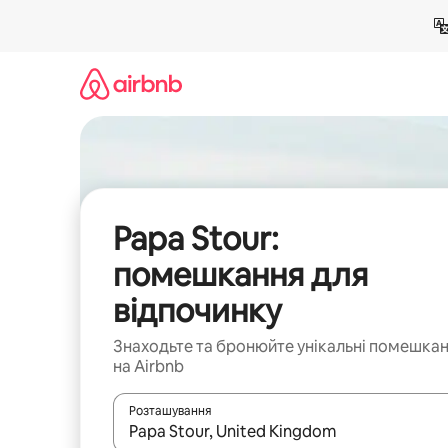
Перейти
до
вмісту
Papa Stour:
помешкання для
відпочинку
Знаходьте та бронюйте унікальні помешка
на Airbnb
Розташування
Отримавши результати пошуку, використовуйте дл