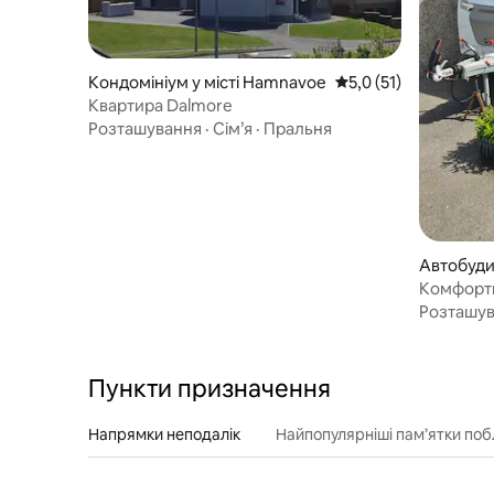
Кондомініум у місті Hamnavoe
Середня оцінка: 5,0 з
5,0 (51)
Квартира Dalmore
Розташування
·
Сім’я
·
Пральня
Автобудин
Комфортн
Розташу
Пункти призначення
Напрямки неподалік
Найпопулярніші пам’ятки поб