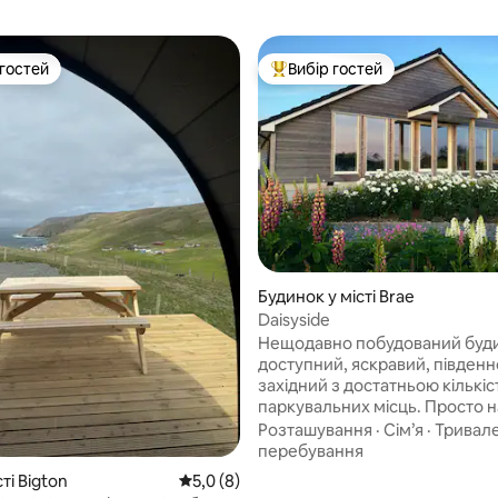
 гостей
Вибір гостей
р гостей
Топ вибір гостей
5, відгуки: 125
Будинок у місті Brae
Daisyside
Нещодавно побудований буди
доступний, яскравий, південн
західний з достатньою кількі
паркувальних місць. Просто на околиці
Брей, в декількох хвилинах хо
Розташування
·
Сім’я
·
Тривал
місцевого супермаркету, пабів,
перебування
ресторанів, риби та чіпсів і к
ті Bigton
Середня оцінка: 5,0 з 5, відгуки: 8
5,0 (8)
страв на винос. Поруч гараж,