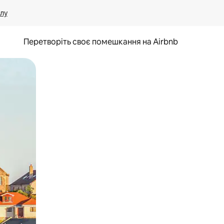
лу
Перетворіть своє помешкання на Airbnb
и дотику та гортання.