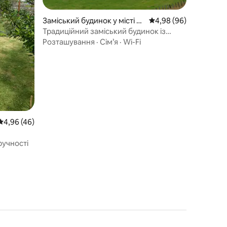
Заміський будинок у місті Su
Середня оцінка: 4,98 з
4,98 (96)
llom
Традиційний заміський будинок із
сучасними зручностями
Розташування
·
Сім’я
·
Wi-Fi
Середня оцінка: 4,96 з 5, відгуки: 46
4,96 (46)
ручності