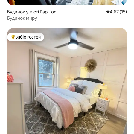
Будинок у місті Papillion
Середня оцінк
4,67 (15)
Будинок миру
Вибір гостей
Топ вибір гостей