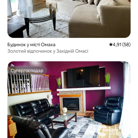
Будинок у місті Омаха
Середня оцінк
4,91 (58)
Золотий відпочинок у Західній Омасі
Супергосподар
Супергосподар