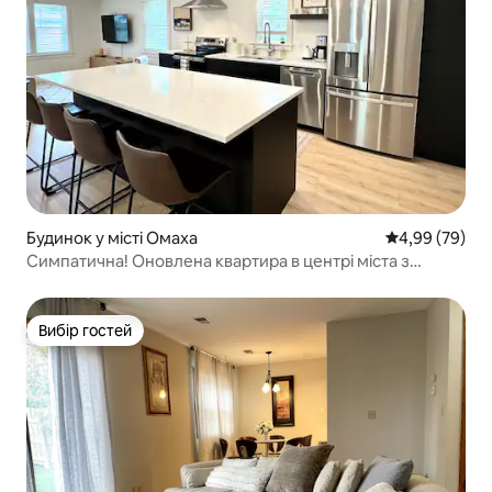
Будинок у місті Омаха
Середня оцінка
4,99 (79)
Симпатична! Оновлена квартира в центрі міста з
2 спальнями, Google Fiber
Вибір гостей
Вибір гостей