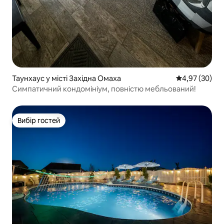
Таунхаус у місті Західна Омаха
Середня оцінк
4,97 (30)
Симпатичний кондомініум, повністю мебльований!
Вибір гостей
Вибір гостей