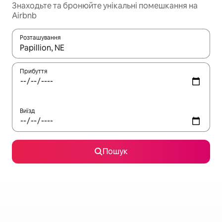
Знаходьте та бронюйте унікальні помешкання на
Airbnb
Розташування
Отримавши результати пошуку, використовуйте для навігації с
Прибуття
Виїзд
Пошук