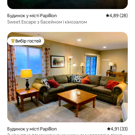
Будинок у місті Papillion
Середня оцінка
4,89 (28)
Sweet Escape з басейном і кінозалом
Вибір гостей
Топ вибір гостей
Будинок у місті Papillion
Середня оцінк
4,91 (33)