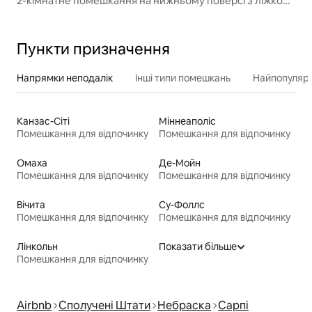
2-кімнатне помешкання на нижньому поверсі з ліжком
розміру «king-size»/пральною машиною/поблизу парку
Пункти призначення
Напрямки неподалік
Інші типи помешкань
Найпопулярн
Канзас-Сіті
Міннеаполіс
Помешкання для відпочинку
Помешкання для відпочинку
Омаха
Де-Мойн
Помешкання для відпочинку
Помешкання для відпочинку
Вічита
Су-Фоллс
Помешкання для відпочинку
Помешкання для відпочинку
Лінкольн
Показати більше
Помешкання для відпочинку
Airbnb
Сполучені Штати
Небраска
Сарпі