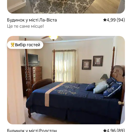
Будинок у місті Ла-Віста
Середня оцінка
4,99 (94)
Це те саме місце!
Вибір гостей
Топ вибір гостей
Будинок у місті Ролстон
Середня оцінка
4,96 (89)