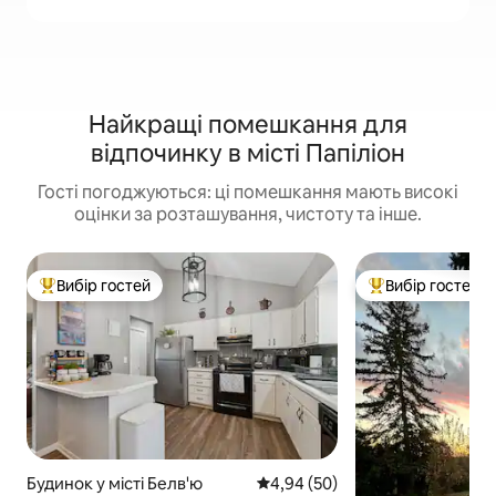
Найкращі помешкання для
відпочинку в місті Папіліон
Гості погоджуються: ці помешкання мають високі
оцінки за розташування, чистоту та інше.
Вибір гостей
Вибір гостей
Топ вибір гостей
Топ вибір гостей
Будинок у місті Белв'ю
Середня оцінка: 4,94 з 5, відгу
4,94 (50)