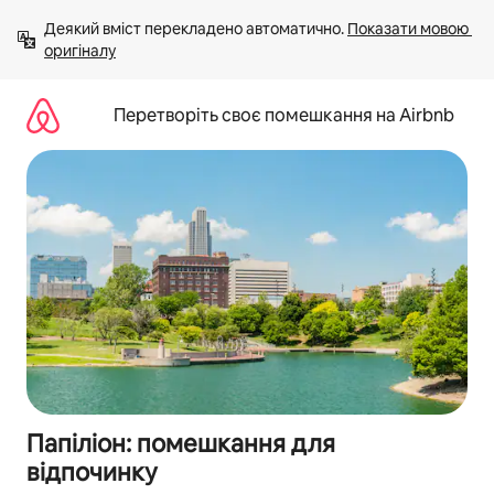
Перейти
Деякий вміст перекладено автоматично. 
Показати мовою 
до
оригіналу
вмісту
Перетворіть своє помешкання на Airbnb
Папіліон: помешкання для
відпочинку