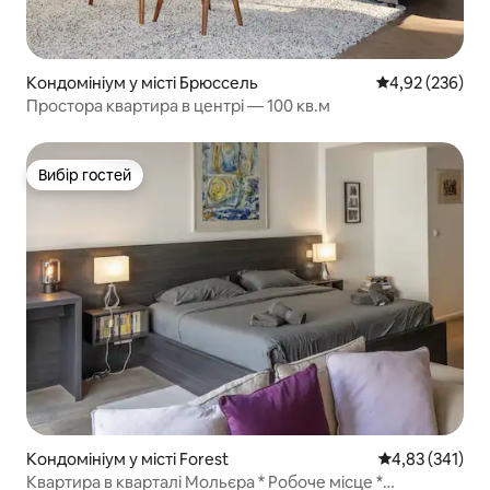
Кондомініум у місті Брюссель
Середня оцінка:
4,92 (236)
Простора квартира в центрі — 100 кв.м
Вибір гостей
Вибір гостей
Кондомініум у місті Forest
Середня оцінка
4,83 (341)
Квартира в кварталі Мольєра * Робоче місце *