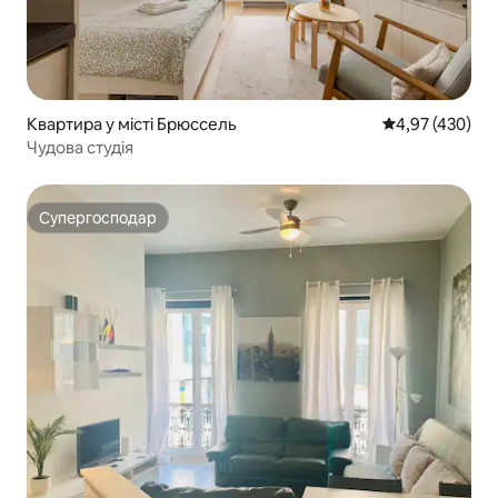
Квартира у місті Брюссель
Середня оцінка:
4,97 (430)
Чудова студія
Супергосподар
Супергосподар