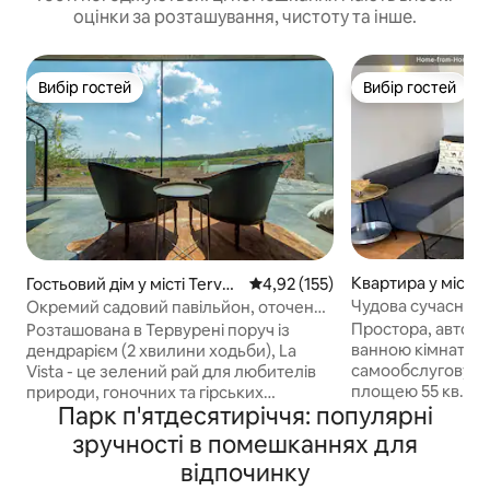
оцінки за розташування, чистоту та інше.
Вибір гостей
Вибір гостей
Вибір гостей
Вибір гостей
Квартира у місті
Гостьовий дім у місті Tervur
Середня оцінка: 4,92 з 5, відгук
4,92 (155)
en
Чудова сучасна кв
Окремий садовий павільйон, оточений
(район ЄС)
природою
Простора, автоно
Розташована в Тервурені поруч із
ванною кімнатою
дендрарієм (2 хвилини ходьби), La
самообслуговува
Vista - це зелений рай для любителів
площею 55 кв. м.
природи, гоночних та гірських
Парк п'ятдесятиріччя: популярні
Central Bruxelles
велосипедистів, а також бізнес-
Європейської коміс
мандрівників. Він має доступ до
зручності в помешканнях для
аеропортом Завентем. Кв
природи в поєднанні з комфортом і
відпочинку
самообслуговува
відчуттям країни поблизу міста