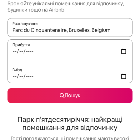
Бронюйте унікальні помешкання для відпочинку,
будинки тощо на Airbnb
Розташування
Отримавши результати пошуку, використовуйте для навігації с
Прибуття
Виїзд
Пошук
Парк п'ятдесятиріччя: найкращі
помешкання для відпочинку
Гості погоджуються: ці помешкання мають високі