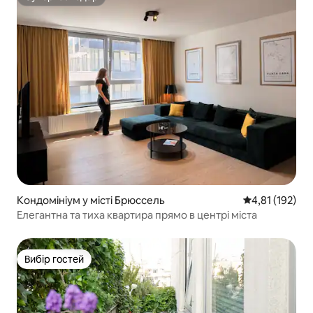
Супергосподар
Кондомініум у місті Брюссель
Середня оцінка
4,81 (192)
Елегантна та тиха квартира прямо в центрі міста
Вибір гостей
Вибір гостей