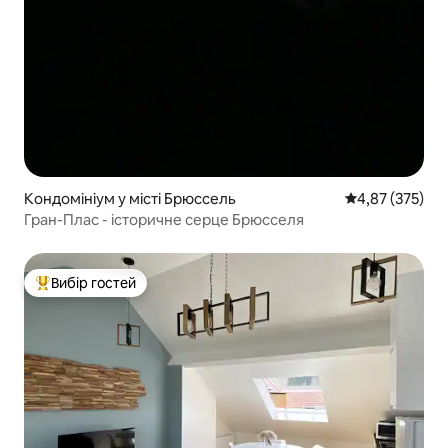
Кондомініум у місті Брюссель
Середня оцінка
4,87 (375)
Гран-Плас - історичне серце Брюсселя
Вибір гостей
Топ вибір гостей