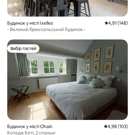
Будинок у місті Ixelles
Середня оцінка
4,91 (148)
- Великий брюссельський будинок -
Вибір гостей
Вибір гостей
Будинок у місті Ohain
Середня оцінка
4,98 (103)
Котедж Кеті, 2 спальні