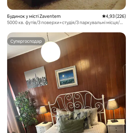
Будинок у місті Zaventem
Середня оцінка:
4,93 (226)
5000 кв. футів/3 поверхи+студія/3 паркувальні місця/
біля міста/сад
Супергосподар
Супергосподар