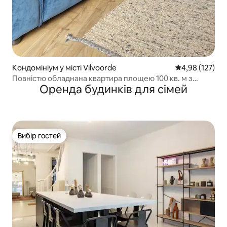
Кондомініум у місті Vilvoorde
Середня оцінка
4,98 (127)
Повністю обладнана квартира площею 100 кв. м з
Оренда будинків для сімей
ідеальним розташуванням
Вибір гостей
Вибір гостей