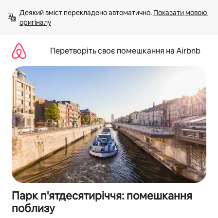
Перейти
Деякий вміст перекладено автоматично. 
Показати мовою 
до
оригіналу
вмісту
Перетворіть своє помешкання на Airbnb
Парк п'ятдесятиріччя: помешкання
поблизу