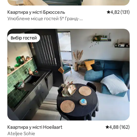
Квартира у місті Брюссель
Середня оцінка
4,82 (131)
Улюблене місце гостей 5* Гранд-
Плас*ЦентрБрюсселя*
Вибір гостей
Вибір гостей
Квартира у місті Hoeilaart
Середня оцінка
4,88 (162)
Ateljee Sohie