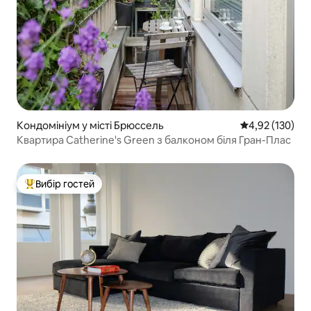
Кондомініум у місті Брюссель
Середня оцінка
4,92 (130)
Квартира Catherine's Green з балконом біля Гран-Плас
Вибір гостей
Топ вибір гостей