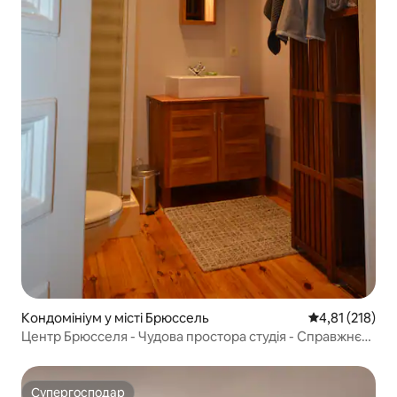
Кондомініум у місті Брюссель
Середня оцінка
4,81 (218)
Центр Брюсселя - Чудова простора студія - Справжнє
ліжко
Супергосподар