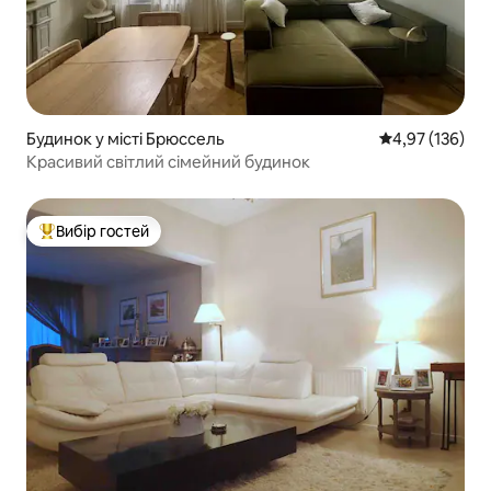
Будинок у місті Брюссель
Середня оцінка
4,97 (136)
Красивий світлий сімейний будинок
Вибір гостей
Топ вибір гостей