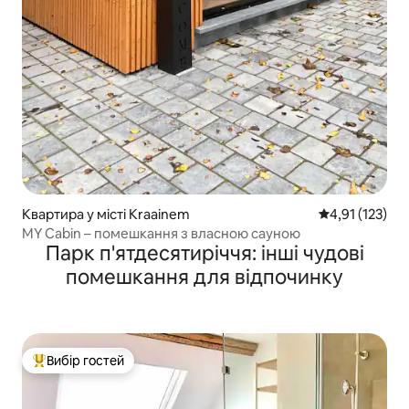
Квартира у місті Kraainem
Середня оцінка
4,91 (123)
MY Cabin – помешкання з власною сауною
Парк п'ятдесятиріччя: інші чудові
помешкання для відпочинку
Вибір гостей
Топ вибір гостей