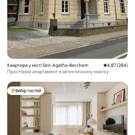
Квартира у місті Sint-Agatha-Berchem
Середня оцінка:
4,87 (284)
Просторий апартамент в автентичному маєтку
Вибір гостей
Топ вибір гостей