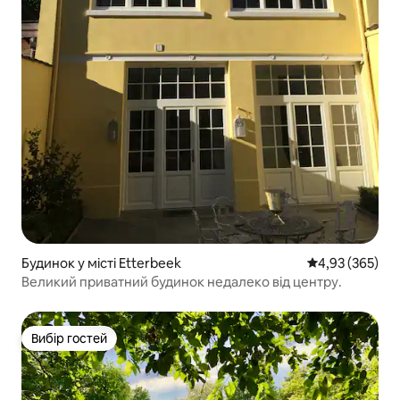
Будинок у місті Etterbeek
Середня оцінка:
4,93 (365)
Великий приватний будинок недалеко від центру.
Вибір гостей
Вибір гостей