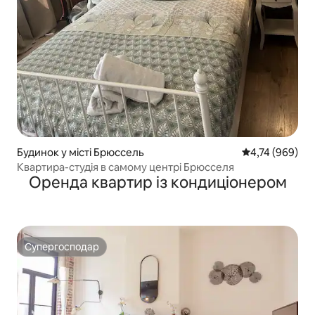
Будинок у місті Брюссель
Середня оцінка:
4,74 (969)
Квартира-студія в самому центрі Брюсселя
Оренда квартир із кондиціонером
Супергосподар
Супергосподар