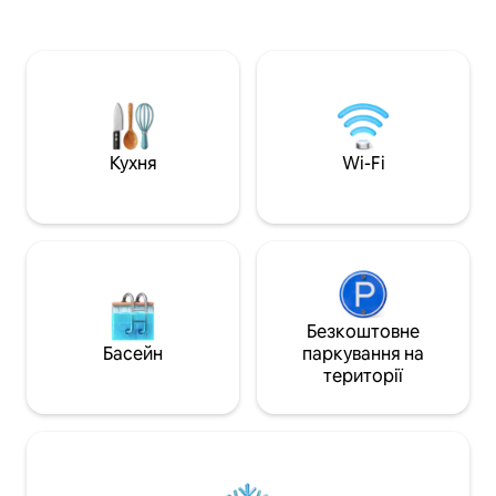
обладнана для са
(Брюссель, Левен і Вавр знаходяться
харчування. Ми 
всього в 20 хвилинах їзди). У Зеленому
квартиру з туал
павільйоні є безкоштовний Wi-Fi, 1
чаєм, кавою, цук
великий плоский екран, повністю
олією, таблеткам
обладнана кухня з кофемашиною
машини, кухонни
Nexpresso, душова кімната. Гості
необхідним Wi-Fi. Пам 'ятайте, щ
можуть відпочити на власній терасі,
наша квартира не
насолодитися унікальним і
Кухня
Wi-Fi
приголомшливим видом на луги.
Безкоштовне
Басейн
паркування на
території