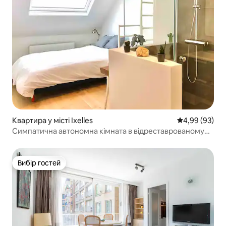
Квартира у місті Ixelles
Середня оцінка
4,99 (93)
Симпатична автономна кімната в відреставрованому
особняку в Брюсселі
Вибір гостей
Вибір гостей