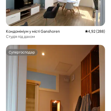
Кондомініум у місті Ganshoren
Середня оцінка:
4,92 (288)
Студія під дахом
Супергосподар
Супергосподар