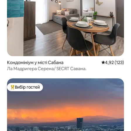
Кондомініум у місті Сабана
Середня оцінка
4,92 (123)
Ла Мадригера Серена/ SECRT Савана.
Вибір гостей
Топ вибір гостей