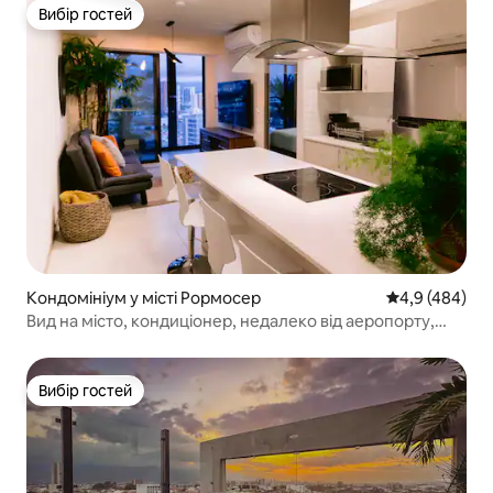
Вибір гостей
Вибір гостей
Кондомініум у місті Рормосер
Середня оцінка
4,9 (484)
Вид на місто, кондиціонер, недалеко від аеропорту,
1903
Вибір гостей
Вибір гостей