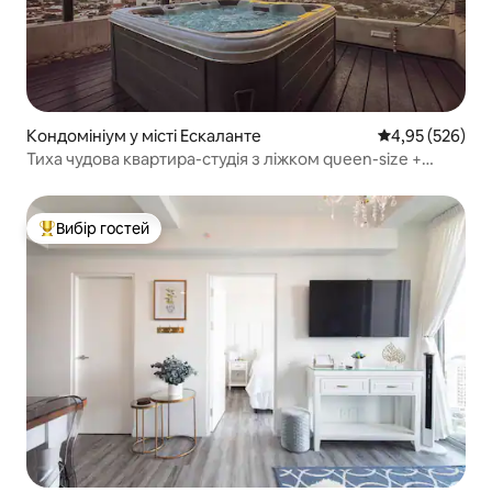
Кондомініум у місті Ескаланте
Середня оцінка:
4,95 (526)
Тиха чудова квартира-студія з ліжком queen-size +
джакузі
Вибір гостей
Топ вибір гостей