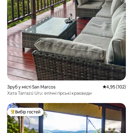
Зруб у місті San Marcos
Середня оцінка
4,95 (102)
Хата Tarrazú Uru: епічні гірські краєвиди
Вибір гостей
Топ вибір гостей