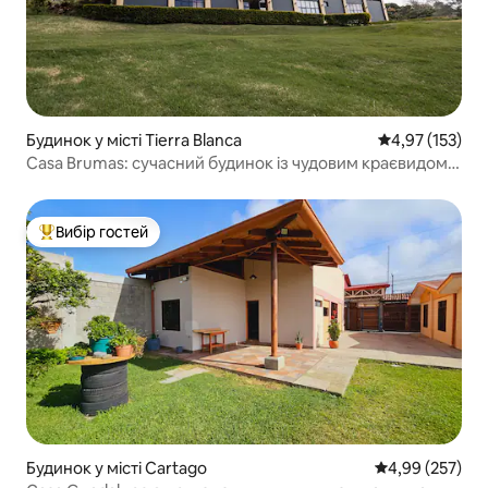
Будинок у місті Tierra Blanca
Середня оцінка
4,97 (153)
Casa Brumas: сучасний будинок із чудовим краєвидом
на гори
Вибір гостей
Топ вибір гостей
Будинок у місті Cartago
Середня оцінка:
4,99 (257)