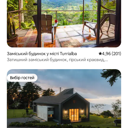
Заміський будинок у місті Turrialba
Середня оцінка
4,96 (201)
Затишний заміський будинок, гірський краєвид,
Турріальба
Вибір гостей
Вибір гостей