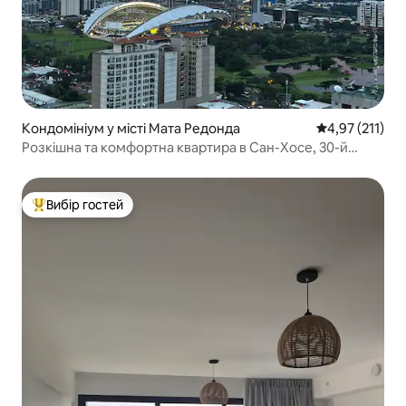
Кондомініум у місті Мата Редонда
Середня оцінка
4,97 (211)
Розкішна та комфортна квартира в Сан-Хосе, 30-й
поверх.
Вибір гостей
Топ вибір гостей