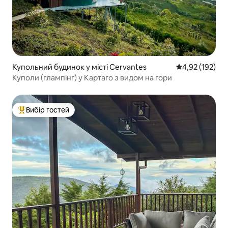
Купольний будинок у місті Cervantes
Середня оцінка
4,92 (192)
Куполи (глампінг) у Картаго з видом на гори
Вибір гостей
Топ вибір гостей