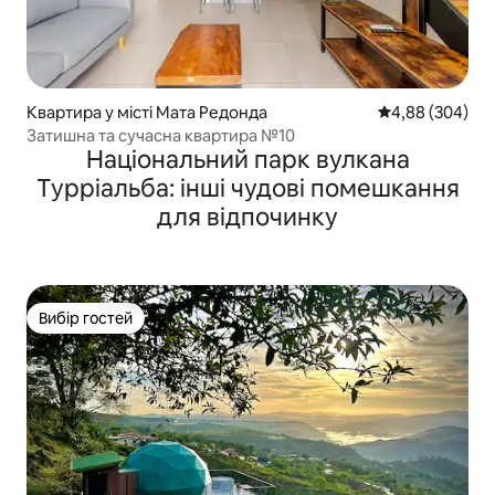
Квартира у місті Мата Редонда
Середня оцінка:
4,88 (304)
Затишна та сучасна квартира №10
Національний парк вулкана
Турріальба: інші чудові помешкання
для відпочинку
Вибір гостей
Вибір гостей