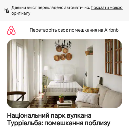
Перейти
Деякий вміст перекладено автоматично. 
Показати мовою 
до
оригіналу
вмісту
Перетворіть своє помешкання на Airbnb
Національний парк вулкана
Турріальба: помешкання поблизу