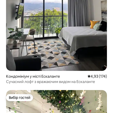
Кондомініум у місті Ескаланте
Середня оцінка
4,93 (174)
Сучасний лофт з вражаючим видом на Ескаланте
Вибір гостей
Вибір гостей