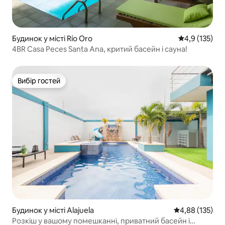
Будинок у місті Río Oro
Середня оцінк
4,9 (135)
4BR Casa Peces Santa Ana, критий басейн і сауна!
Вибір гостей
Вибір гостей
Будинок у місті Alajuela
Середня оцінка
4,88 (135)
Розкіш у вашому помешканні, приватний басейн і