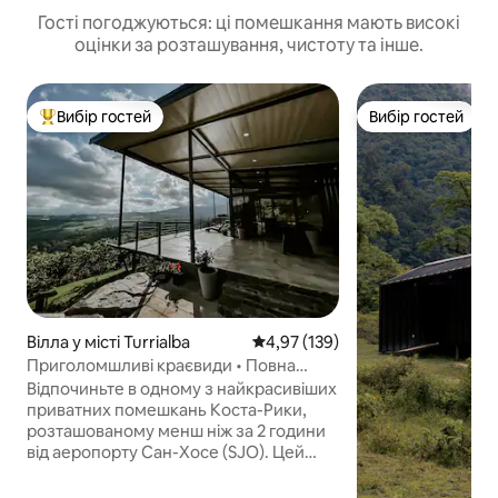
Гості погоджуються: ці помешкання мають високі
оцінки за розташування, чистоту та інше.
Вибір гостей
Вибір гостей
Топ вибір гостей
Вибір гостей
Вілла у місті Turrialba
Середня оцінка: 4,97 з 5, відгук
4,97 (139)
Приголомшливі краєвиди • Повна
конфіденційність • Пригоди
Відпочиньте в одному з найкрасивіших
приватних помешкань Коста-Рики,
розташованому менш ніж за 2 години
від аеропорту Сан-Хосе (SJO). Цей
затишний оазис, розташований на
пишній гірській території з