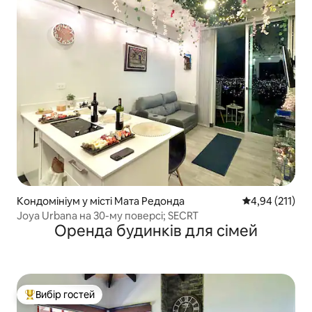
Кондомініум у місті Мата Редонда
Середня оцінка
4,94 (211)
Joya Urbana на 30-му поверсі; SECRT
Оренда будинків для сімей
Вибір гостей
Топ вибір гостей