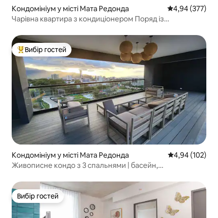
Кондомініум у місті Мата Редонда
Середня оцінка:
4,94 (377)
Чарівна квартира з кондиціонером Поряд із
міжнародним аеропортом
Вибір гостей
Топ вибір гостей
Кондомініум у місті Мата Редонда
Середня оцінка
4,94 (102)
Живописне кондо з 3 спальнями | басейн,
тренажерний зал і цілодобова охорона
Вибір гостей
Вибір гостей