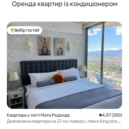
Оренда квартир із кондиціонером
джакузі.
Вибір гостей
Топ вибір гостей
Квартира у місті Мата Редонда
Середня оцінка:
4,97 (200)
Дивовижна квартира на 27-му поверсі, ліжко King size,
кондиціонер, паркування