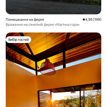
Помешкання на фермі
Середня оцінка
4,95 (199)
Враження на сімейній фермі «Магічна гора»
Вибір гостей
Вибір гостей