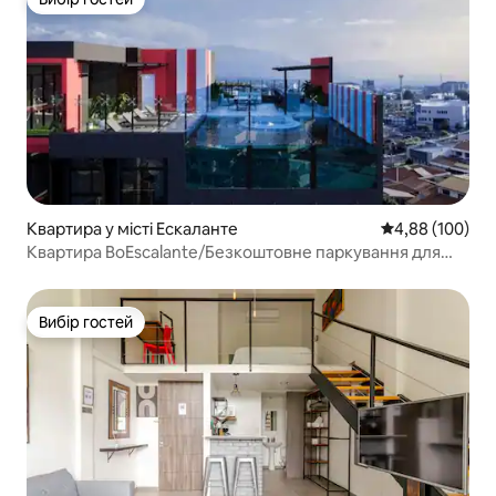
Вибір гостей
Квартира у місті Ескаланте
Середня оцінка:
4,88 (100)
Квартира BoEscalante/Безкоштовне паркування для
компактного автомобіля/Вид на місто
Вибір гостей
Вибір гостей