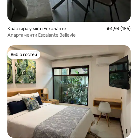
Квартира у місті Ескаланте
Середня оцінка
4,94 (185)
Апартаменти Escalante Bellevie
Вибір гостей
Вибір гостей