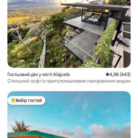
Гостьовий дім у місті Alajuela
Середня оцінка:
4,96 (443)
Стильний лофт із приголомшливим панорамним видом
Вибір гостей
Топ вибір гостей