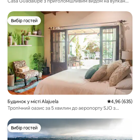
Casa Guadalupe з приголомшливим видом на вулкан
Ірасу
Вибір гостей
Вибір гостей
Будинок у місті Alajuela
Середня оцінка:
4,96 (635)
Тропічний оазис за 5 хвилин до аеропорту SJO з
затишною терасою
Вибір гостей
Вибір гостей