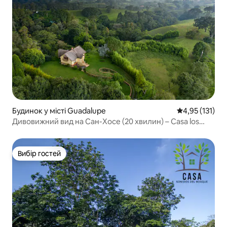
Будинок у місті Guadalupe
Середня оцінка
4,95 (131)
Дивовижний вид на Сан-Хосе (20 хвилин) – Casa los
Cielos
Вибір гостей
Вибір гостей