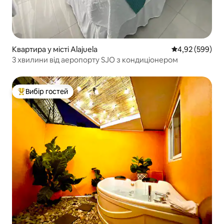
Квартира у місті Alajuela
Середня оцінка:
4,92 (599)
3 хвилини від аеропорту SJO з кондиціонером
Вибір гостей
Топ вибір гостей