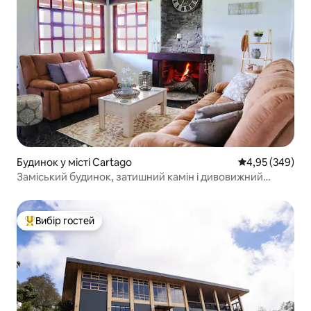
Будинок у місті Cartago
Середня оцінка:
4,95 (349)
Заміський будинок, затишний камін і дивовижний
краєвид
Вибір гостей
Топ вибір гостей