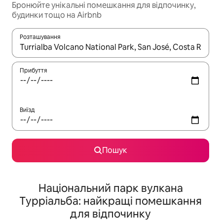
Бронюйте унікальні помешкання для відпочинку,
будинки тощо на Airbnb
Розташування
Отримавши результати пошуку, використовуйте для навігації с
Прибуття
Виїзд
Пошук
Національний парк вулкана
Турріальба: найкращі помешкання
для відпочинку