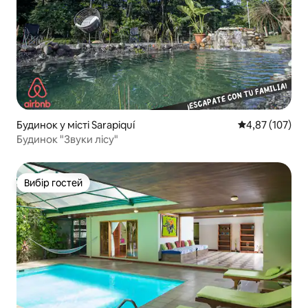
Будинок у місті Sarapiquí
Середня оцінка
4,87 (107)
Будинок "Звуки лісу"
Вибір гостей
Вибір гостей