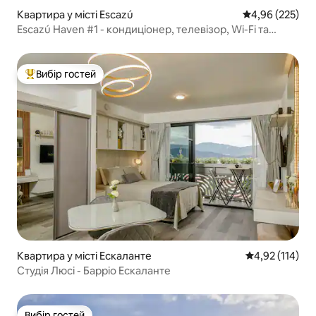
Квартира у місті Escazú
Середня оцінка:
4,96 (225)
Escazú Haven #1 - кондиціонер, телевізор, Wi-Fi та
паркування включено.
Вибір гостей
Топ вибір гостей
Квартира у місті Ескаланте
Середня оцінка
4,92 (114)
Студія Люсі - Барріо Ескаланте
Вибір гостей