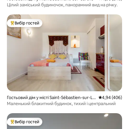
Цілий заміський будиночок, панорамний вид на річку.
Вибір гостей
Топ вибір гостей
Гостьовий дім у місті Saint-Sébastien-sur-Loi
Середня оцінка:
4,94 (406)
re
Маленький блакитний будинок, тихий і центральний
Вибір гостей
Топ вибір гостей