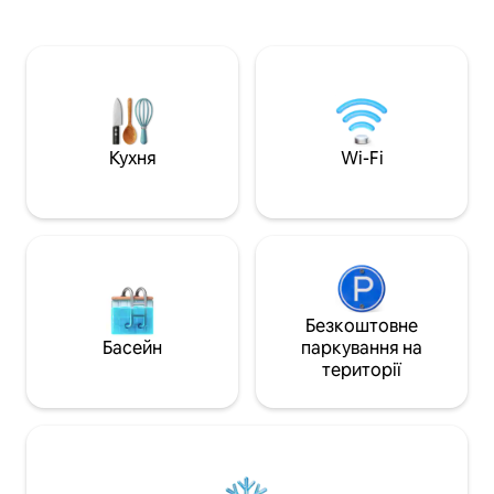
ознайомлення з 
кухня з усім необхідним, зручні
в гідромасажній в
спальні кімнати та камін. Проживання
насолодитися мо
на відкритому повітрі: розслабтеся в
благополуччя; лі
приватному патіо в приміщенні/на
Дозвольте собі с
відкритому повітрі та насолоджуйтеся
цього місця та ст
їжею, використовуючи традиційне кам
спогади разом із
'яне барбекю. Розташування: ідеальна
заміський будино
Кухня
Wi-Fi
база для ознайомлення з Анжером,
розпорядженні (
що знаходиться всього в 10 хвилинах
принцеси) Можна
їзди, і регіоном долини Луари.
тваринами
Безкоштовне
Басейн
паркування на
території