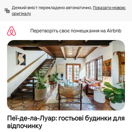
Перейти
Деякий вміст перекладено автоматично. 
Показати мовою 
до
оригіналу
вмісту
Перетворіть своє помешкання на Airbnb
Пеї-де-ла-Луар: гостьові будинки для
відпочинку