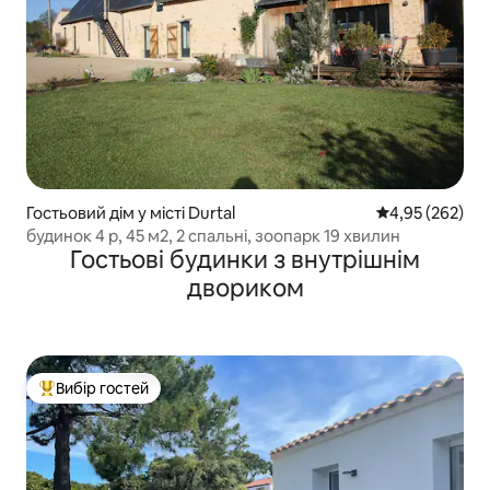
Гостьовий дім у місті Durtal
Середня оцінка:
4,95 (262)
будинок 4 p, 45 м2, 2 спальні, зоопарк 19 хвилин
Гостьові будинки з внутрішнім
двориком
Вибір гостей
Топ вибір гостей