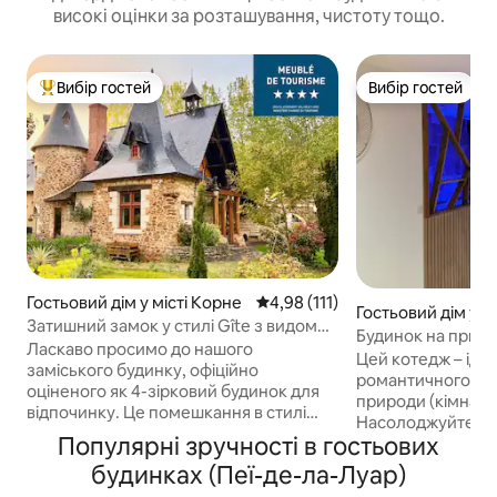
високі оцінки за розташування, чистоту тощо.
Вибір гостей
Вибір гостей
Топ вибір гостей
Вибір гостей
Гостьовий дім у місті Корне
Середня оцінка: 4,98 з 5, відгук
4,98 (111)
Гостьовий дім у мі
Затишний замок у стилі Gîte з видом
é
Будинок на природ
на ставок
Ласкаво просимо до нашого
Neuf
Цей котедж – іде
заміського будинку, офіційно
романтичного від
оціненого як 4-зірковий будинок для
природи (кімната
відпочинку. Це помешкання в стилі
Насолоджуйтеся 
замку ідеально поєднує в собі
Популярні зручності в гостьових
спокійною обста
історичний характер із сучасними
відновити сили в 
будинках (Пеї-де-ла-Луар)
зручностями для вашого перебування.
дня піших прогул
Зручні зручності: добре обладнана