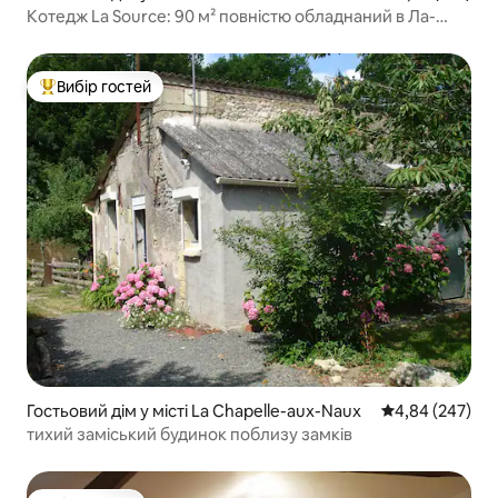
Котедж La Source: 90 м² повністю обладнаний в Ла-
Поссоньєр
Вибір гостей
Топ вибір гостей
Гостьовий дім у місті La Chapelle-aux-Naux
Середня оцінка:
4,84 (247)
тихий заміський будинок поблизу замків