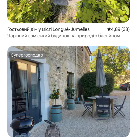
Гостьовий дім у місті Longué-Jumelles
Середня оцінка
4,89 (38)
Чарівний заміський будинок на природі з басейном
Супергосподар
Супергосподар