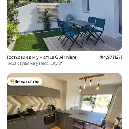
Гостьовий дім у місті La Guérinière
Середня оцінка
4,97 (127)
Тиха студія на узліссі Елу 3*
Вибір гостей
Топ вибір гостей