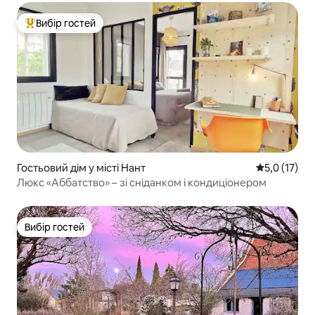
Вибір гостей
Топ вибір гостей
Гостьовий дім у місті Нант
Середня оцін
5,0 (17)
Люкс «Аббатство» – зі сніданком і кондиціонером
Вибір гостей
Вибір гостей