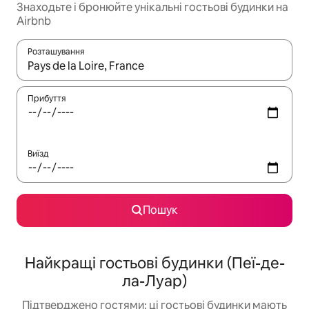
Знаходьте і бронюйте унікальні гостьові будинки на
Airbnb
Розташування
Отримавши результати пошуку, використовуйте для навігації с
Прибуття
Виїзд
Пошук
Найкращі гостьові будинки (Пеї-де-
ла-Луар)
Підтверджено гостями: ці гостьові будинки мають