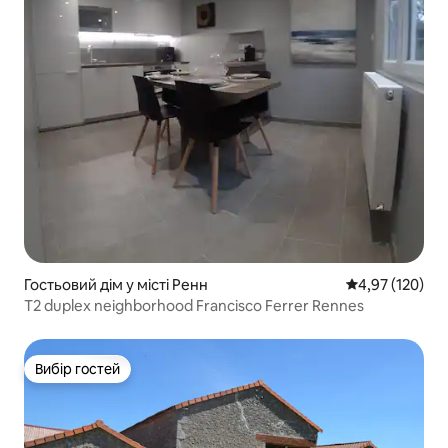
Гостьовий дім у місті Ренн
Середня оцінка
4,97 (120)
T2 duplex neighborhood Francisco Ferrer Rennes
Вибір гостей
Вибір гостей