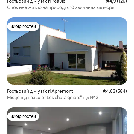
Гостьовий дім у місті Péaule
Середня оцінк
4,9 (126)
Спокійне житло на природі в 10 хвилинах від моря
Вибір гостей
Вибір гостей
Гостьовий дім у місті Apremont
Середня оцінка:
4,83 (584)
Місце під назвою "Les chataigniers" під № 2
Вибір гостей
Вибір гостей