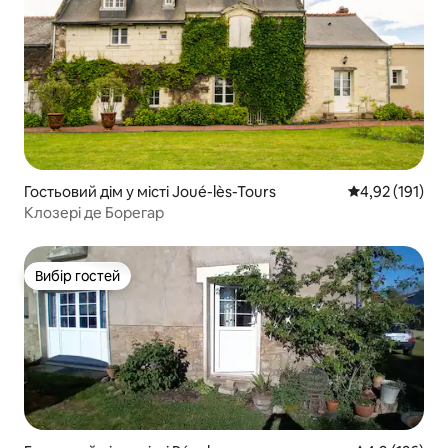
Гостьовий дім у місті Joué-lès-Tours
Середня оцінка
4,92 (191)
Клозері де Борегар
Вибір гостей
Вибір гостей