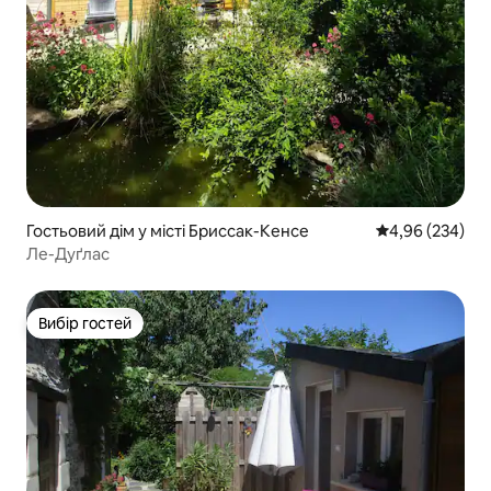
Гостьовий дім у місті Бриссак-Кенсе
Середня оцінка:
4,96 (234)
Ле-Дуґлас
Вибір гостей
Вибір гостей