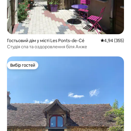
Гостьовий дім у місті Les Ponts-de-Cé
Середня оцінка:
4,94 (355)
Студія спа та оздоровлення біля Анже
Вибір гостей
Вибір гостей