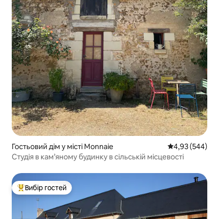
Гостьовий дім у місті Monnaie
Середня оцінка:
4,93 (544)
Студія в кам’яному будинку в сільській місцевості
Вибір гостей
Топ вибір гостей