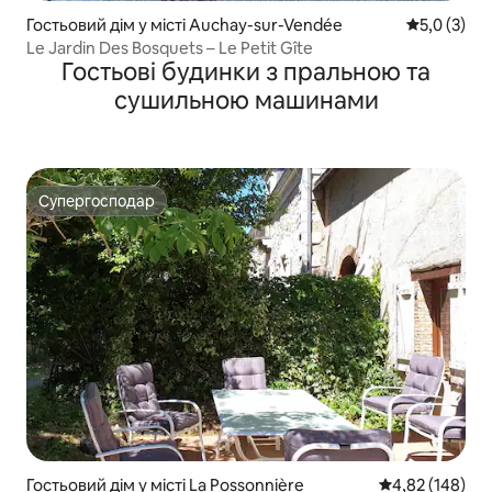
Гостьовий дім у місті Auchay-sur-Vendée
Середня оці
5,0 (3)
Le Jardin Des Bosquets – Le Petit Gîte
Гостьові будинки з пральною та
сушильною машинами
Супергосподар
Супергосподар
Гостьовий дім у місті La Possonnière
Середня оцінка
4,82 (148)