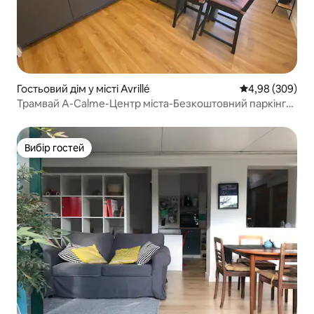
Гостьовий дім у місті Avrillé
Середня оцінка:
4,98 (309)
Трамвай A-Calme-Центр міста-Безкоштовний паркінг-
Приватний двір
Вибір гостей
Вибір гостей