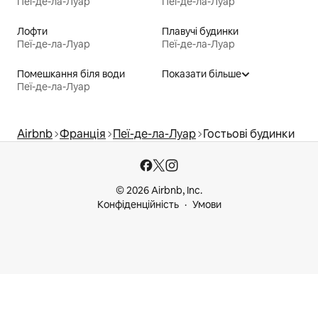
Пеї-де-ла-Луар
Пеї-де-ла-Луар
Лофти
Плавучі будинки
Пеї-де-ла-Луар
Пеї-де-ла-Луар
Помешкання біля води
Показати більше
Пеї-де-ла-Луар
Airbnb
Франція
Пеї-де-ла-Луар
Гостьові будинки
© 2026 Airbnb, Inc.
Конфіденційність
Умови