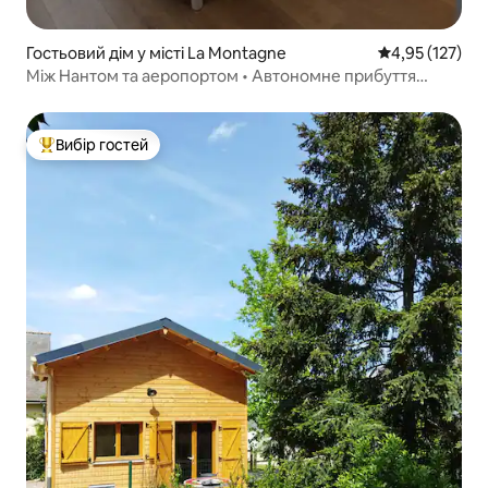
Гостьовий дім у місті La Montagne
Середня оцінка
4,95 (127)
Між Нантом та аеропортом • Автономне прибуття
24/24
Вибір гостей
Топ вибір гостей