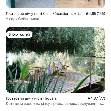
Гостьовий дім у місті Saint-Sébastien-sur-Loi
Середня оцінка
4,85 (156)
re
У саду Себастьяна
Вибір гостей
Вибір гостей
Гостьовий дім у місті Thouars
Середня оцінк
4,87 (77)
Котедж із видом на річку з риболовлею/веслуванням
на каное