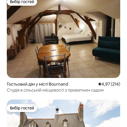
Вибір гостей
Вибір гостей
Гостьовий дім у місті Bournand
Середня оцінка
4,97 (214)
Студія в сільській місцевості з приватним садом
Вибір гостей
Вибір гостей