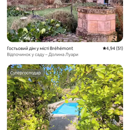
Гостьовий дім у місті Bréhémont
Середня оцінк
4,94 (51)
Відпочинок у саду – Долина Луари
Супергосподар
Супергосподар