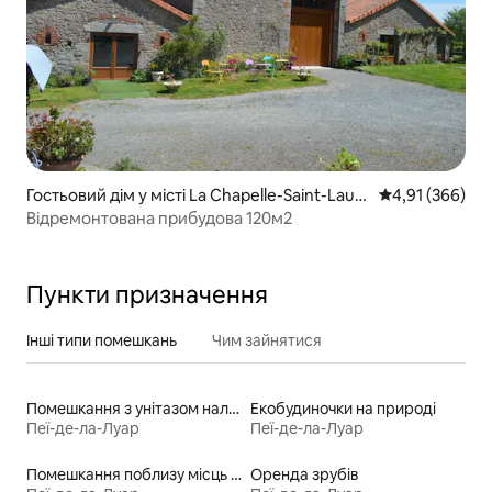
Гостьовий дім у місті La Chapelle-Saint-Laur
Середня оцінка
4,91 (366)
ent
Відремонтована прибудова 120м2
Пункти призначення
Інші типи помешкань
Чим зайнятися
Помешкання з унітазом належної висоти для людей з особливими потребами
Екобудиночки на природі
Пеї-де-ла-Луар
Пеї-де-ла-Луар
Помешкання поблизу місць для катання на байдарках
Оренда зрубів