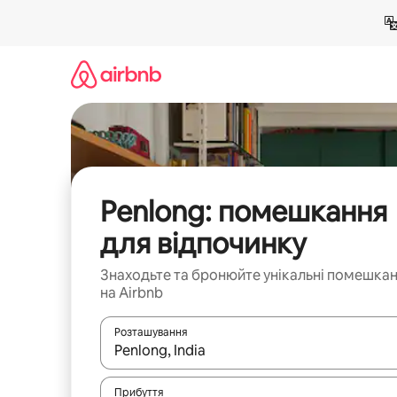
Перейти
до
вмісту
Penlong: помешкання
для відпочинку
Знаходьте та бронюйте унікальні помешка
на Airbnb
Розташування
Отримавши результати пошуку, використовуйте дл
Прибуття