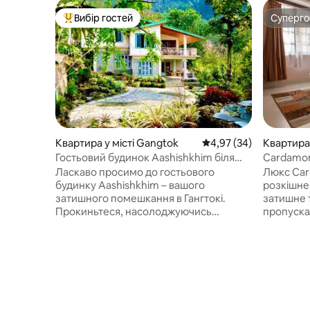
Вибір гостей
Суперг
Топ вибір гостей
Суперг
Квартира у місті Gangtok
Середня оцінка: 4,97 з
4,97 (34)
Квартира 
Гостьовий будинок Aashishkhim біля
Cardamom
MG Marg з приватною кухнею
самообс
Ласкаво просимо до гостьового
Люкс Car
будинку Aashishkhim – вашого
розкішне
затишного помешкання в Гангтокі.
затишне 
Прокиньтеся, насолоджуючись
пропуска
захопливими гірськими краєвидами, і
освітлен
відпочиньте в помешканні, ретельно
краєвиди
спроєктованому для відпочинку та
знаходит
усамітнення. На відміну від тісних
пропонує
готельних номерів, це просторе
Кухня по
помешкання дає вам можливість по-
оснащена
справжньому почуватися як удома. ❣️
мікрохви