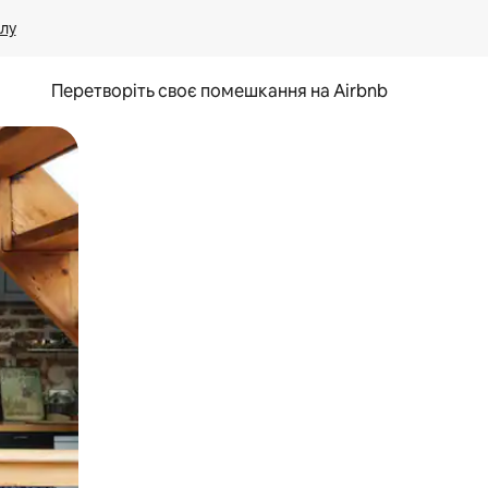
лу
Перетворіть своє помешкання на Airbnb
и дотику та гортання.