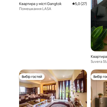
Квартира у місті Gangtok
Середня оцінка: 5,0 з
5,0 (27)
Помешкання LASA
Квартира 
Suvera S
приватна
Вибір гостей
Вибір го
Вибір гостей
Вибір го