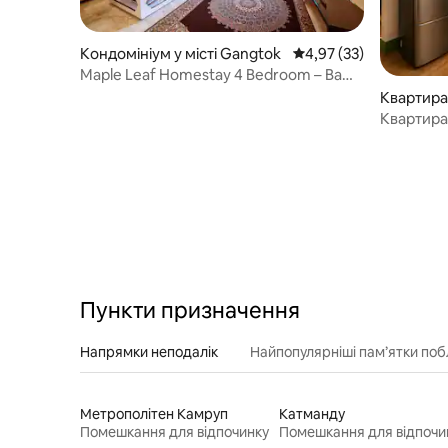
Кондомініум у місті Gangtok
Середня оцінка: 4,97 з
4,97 (33)
Maple Leaf Homestay 4 Bedroom – Ваш
гірський дім
Квартира 
Квартира
Пункти призначення
Напрямки неподалік
Найпопулярніші пам’ятки поб
Метрополітен Камруп
Катманду
Помешкання для відпочинку
Помешкання для відпочи