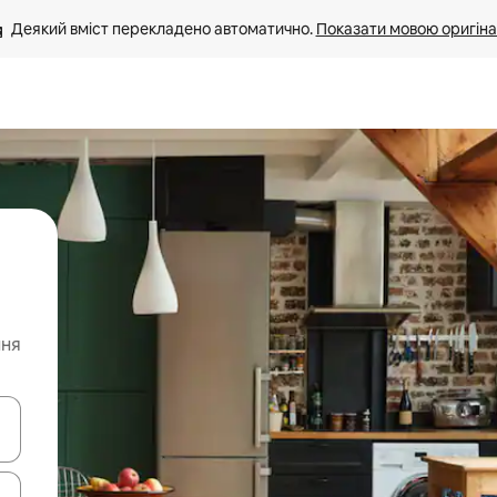
Деякий вміст перекладено автоматично. 
Показати мовою оригіна
ння
я навігації сторінкою клавіші зі стрілками вгору та вниз або жест