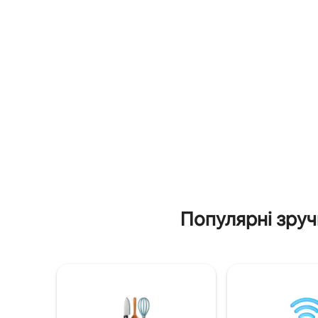
Повністю приватна квартира – немає
чайником
спільних приміщень. ❣️Затишні
приборам
інтер'єри з теплою, домашньою
приборам
атмосферою. ❣️Ідеально підходить для
паркувал
груп, сімей і тривалого перебування. ❣️
організув
Повністю обладнана кухня, щоб ви
і трансф
могли самостійно готувати їжу ❣️Поруч
пропозиц
із усіма основними туристичними
місцями.
Популярні зруч