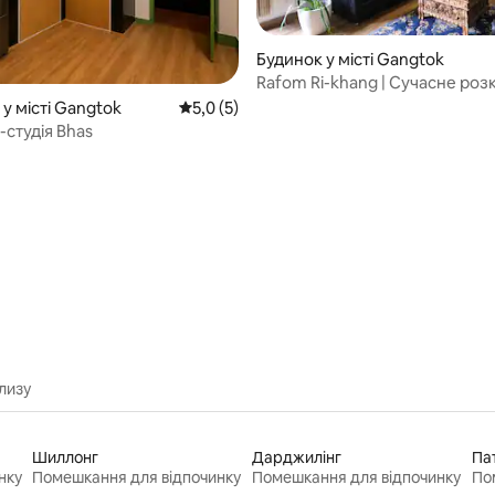
 5, відгуки: 33
Будинок у місті Gangtok
Rafom Ri-khang | Сучасне роз
помешкання з 3 спальнями
у місті Gangtok
Середня оцінка: 5,0 з 5, відгуки: 5
5,0 (5)
-студія Bhas
лизу
Шиллонг
Дарджилінг
Па
нку
Помешкання для відпочинку
Помешкання для відпочинку
По