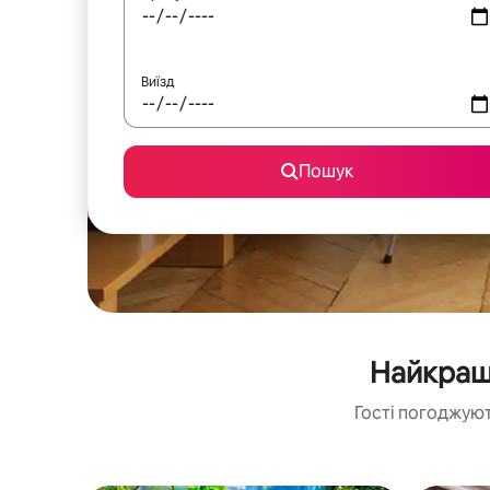
Виїзд
Пошук
Найкращі
Гості погоджуют