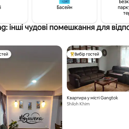
Без
Приватний балкон, щоб розс
i
Басейн
парк
та насолодитися краєвидом П
те
обладнана кухня Швидкий Wi-
Квартира ретельно спроєкто
поєднати простоту та комфор
ng: інші чудові помешкання для відп
стей
Вибір гостей
стей
Топ вибір гостей
Квартира у місті Gangtok
Shiloh Khim