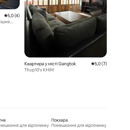
Середня оцінка: 5,0 з 5, відгуки: 4
5,0 (4)
кішне
Квартира у місті Gangtok
Середня оцінка: 5,0
5,0 (7)
Thup10's KHIM
тна
Покхара
мешкання для відпочинку
Помешкання для відпочинку