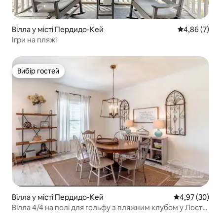
Вілла у місті Пердидо-Кей
Середня оцін
4,86 (7)
Ігри на пляжі
Вибір гостей
Вибір гостей
Вілла у місті Пердидо-Кей
Середня оцінк
4,97 (30)
Вілла 4/4 на полі для гольфу з пляжним клубом у Лост-
Кі