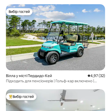
Вибір гостей
Вибір гостей
Вілла у місті Пердидо-Кей
Середня оцінк
4,97 (32)
Підходить для пенсіонерів | Гольф-кар включено |
Можна з собаками
Вибір гостей
Топ вибір гостей