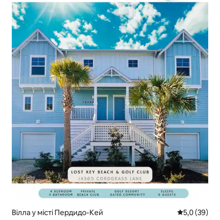
Вілла у місті Пердидо-Кей
Середня оцін
5,0 (39)