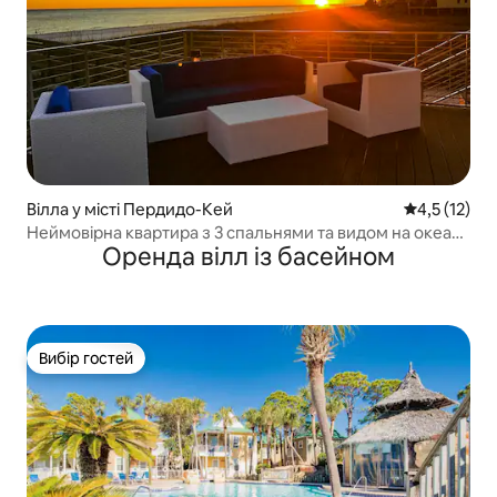
Вілла у місті Пердидо-Кей
Середня оцін
4,5 (12)
Неймовірна квартира з 3 спальнями та видом на океан |
Оренда вілл із басейном
Басейн | Гідромасажна ванна
Вибір гостей
Вибір гостей