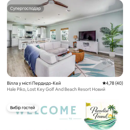
Супергосподар
Супергосподар
Вілла у місті Пердидо-Кей
Середня оцінк
4,78 (40)
Hale Piko, Lost Key Golf And Beach Resort Новий
Вибір гостей
Вибір гостей