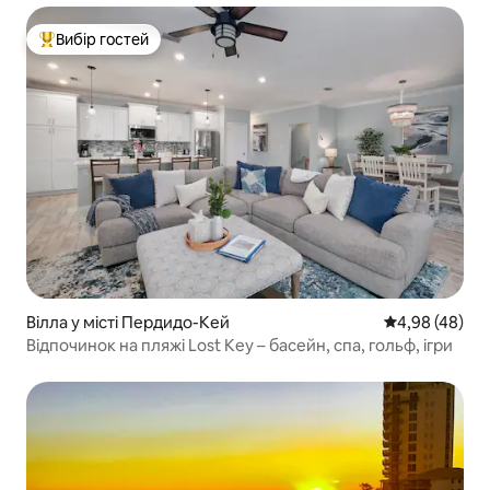
Вибір гостей
Топ вибір гостей
Вілла у місті Пердидо-Кей
Середня оцінка
4,98 (48)
Відпочинок на пляжі Lost Key – басейн, спа, гольф, ігри