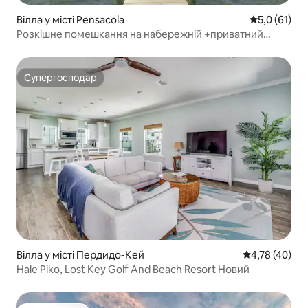
Вілла у місті Pensacola
Середня оцін
5,0 (61)
Розкішне помешкання на набережній +приватний
пляж+ панорамний басейн
Супергосподар
Супергосподар
Вілла у місті Пердидо-Кей
Середня оцінк
4,78 (40)
Hale Piko, Lost Key Golf And Beach Resort Новий