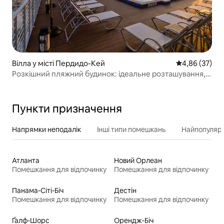
Вілла у місті Пердидо-Кей
Середня оцінк
4,86 (37)
Розкішний пляжний будинок: ідеальне розташування,
гольф-кар, домашні тварини
Пункти призначення
Напрямки неподалік
Інші типи помешкань
Найпопулярн
Атланта
Новий Орлеан
Помешкання для відпочинку
Помешкання для відпочинку
Панама-Сіті-Біч
Дестін
Помешкання для відпочинку
Помешкання для відпочинку
Ґалф-Шорс
Орендж-Біч