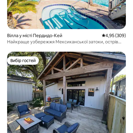
Вілла у місті Пердидо-Кей
Середня оцінка:
4,95 (309)
Найкраще узбережжя Мексиканської затоки, острів
Пердідо-Кі
Вибір гостей
Вибір гостей