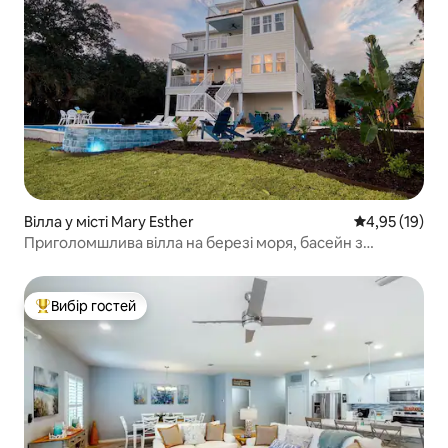
Вілла у місті Mary Esther
Середня оцінк
4,95 (19)
Приголомшлива вілла на березі моря, басейн з
підігрівом/спа/кімната для геймерів
Вибір гостей
Топ вибір гостей