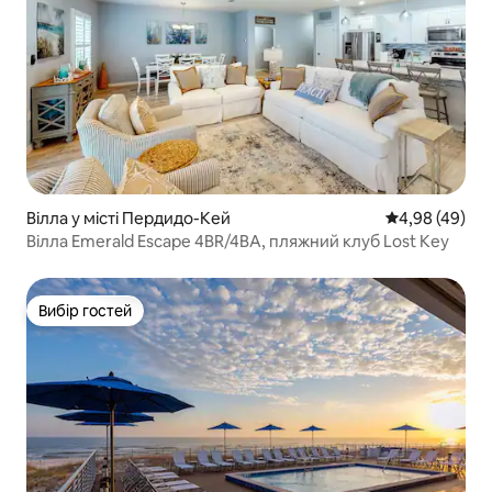
Вілла у місті Пердидо-Кей
Середня оцінка
4,98 (49)
Вілла Emerald Escape 4BR/4BA, пляжний клуб Lost Key
Вибір гостей
Вибір гостей