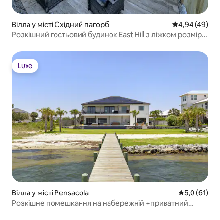
Вілла у місті Східний пагорб
Середня оцінка
4,94 (49)
Розкішний гостьовий будинок East Hill з ліжком розміру
King size!
Luxe
Luxe
Вілла у місті Pensacola
Середня оцін
5,0 (61)
Розкішне помешкання на набережній +приватний
пляж+ панорамний басейн