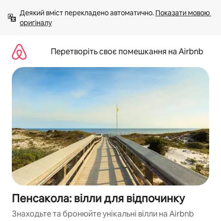
Перейти
Деякий вміст перекладено автоматично. 
Показати мовою 
до
оригіналу
вмісту
Перетворіть своє помешкання на Airbnb
Пенсакола: вілли для відпочинку
Знаходьте та бронюйте унікальні вілли на Airbnb