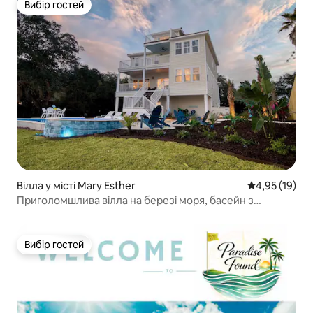
Вибір гостей
Вибір гостей
Вілла у місті Mary Esther
Середня оцінк
4,95 (19)
Приголомшлива вілла на березі моря, басейн з
підігрівом/спа/кімната для геймерів
Вибір гостей
Вибір гостей