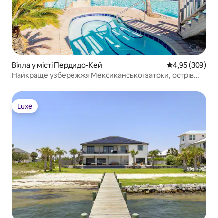
Вілла у місті Пердидо-Кей
Середня оцінка:
4,95 (309)
Найкраще узбережжя Мексиканської затоки, острів
Пердідо-Кі
Luxe
Luxe