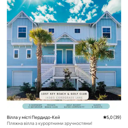
Вілла у місті Пердидо-Кей
Середня оцін
5,0 (39)
Пляжна вілла з курортними зручностями!