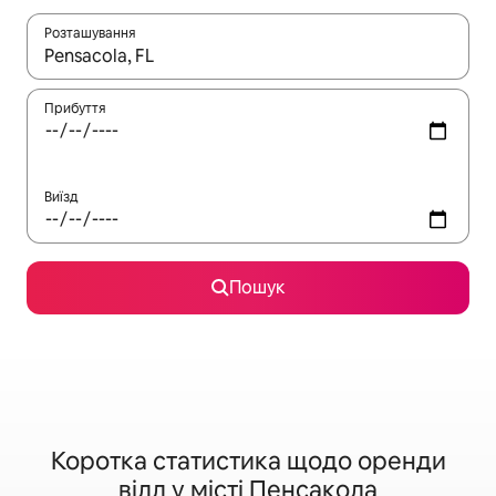
Розташування
Отримавши результати пошуку, використовуйте для навігації с
Прибуття
Виїзд
Пошук
Коротка статистика щодо оренди
вілл у місті Пенсакола