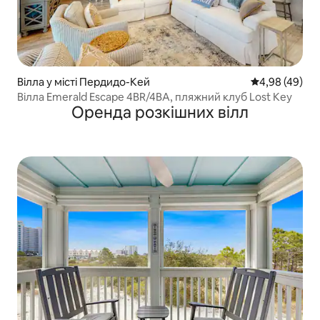
Вілла у місті Пердидо-Кей
Середня оцінка
4,98 (49)
Вілла Emerald Escape 4BR/4BA, пляжний клуб Lost Key
Оренда розкішних вілл