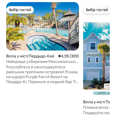
Вибір гостей
Вибір гостей
Вибір гостей
Вибір гостей
Вілла у місті Пердидо-Кей
Середня оцінка: 4,95 з 5, відгук
4,95 (309)
Найкраще узбережжя Мексиканської
затоки, острів Пердідо-Кі
Розслабтеся й насолоджуйтеся
райським тропічним островом! Розкіш
на курорті Purple Parrot Resort на
Пердідо-Кі. Пориньте в модний бар Tiki
Bar & Bistro, насолоджуйтеся білим
піском, серфінгом, сонцем і заходами
сонця на громадському пляжі всього в
декількох хвилинах ходьби.
Вілла у місті Пер
Насолоджуйтеся закритими/
Пляжна вілла з к
відкритими басейнами площею 5000
зручностями!
Подаруйте незабу