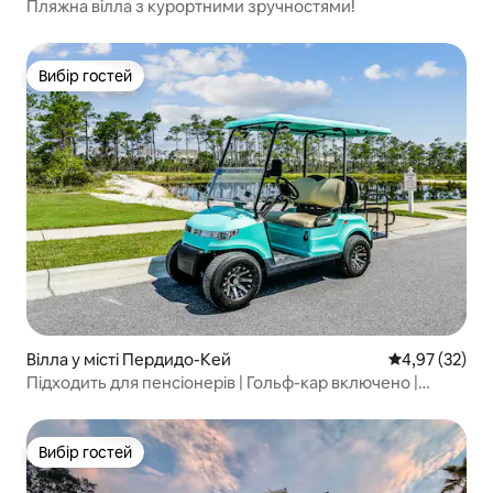
Пляжна вілла з курортними зручностями!
Вибір гостей
Вибір гостей
Вілла у місті Пердидо-Кей
Середня оцінк
4,97 (32)
Підходить для пенсіонерів | Гольф-кар включено |
Можна з собаками
Вибір гостей
Вибір гостей