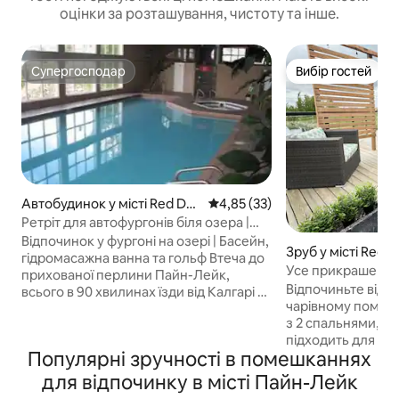
оцінки за розташування, чистоту та інше.
Супергосподар
Вибір гостей
Супергосподар
Вибір гостей
Автобудинок у місті Red De
Середня оцінка: 4,85 з 5, відгу
4,85 (33)
er County
Ретріт для автофургонів біля озера |
Басейн, гідромасажна ванна та гольф
Відпочинок у фургоні на озері | Басейн,
Зруб у місті Red 
гідромасажна ванна та гольф Втеча до
y
Усе прикрашено
прихованої перлини Пайн-Лейк,
Відпочиньте від 
всього в 90 хвилинах їзди від Калгарі та
чарівному помешк
Едмонтона! Цей затишний фургон у
з 2 спальнями, я
стилі глемпінгу пропонує приватну
підходить для сп
терасу, місце для багаття та зручності
Популярні зручності в помешканнях
Наша затишна мо
в курортному стилі. Насолоджуйтеся
розташована в Wh
виходом до озера, 18-лунковим полем
для відпочинку в місті Пайн-Лейк
Pine Lake, пропо
для гольфу, критим басейном і