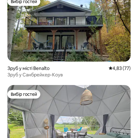
Вибір гостей
Вибір гостей
Зруб у місті Benalto
Середня оцінк
4,83 (77)
Зруб у Санбрейкер-Коув
Вибір гостей
Вибір гостей