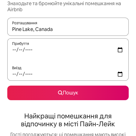
Знаходьте та бронюйте унікальні помешкання на
Airbnb
Розташування
Отримавши результати пошуку, використовуйте для навігації с
Прибуття
Виїзд
Пошук
Найкращі помешкання для
відпочинку в місті Пайн-Лейк
Гості погоджуються: ці помешкання мають високі