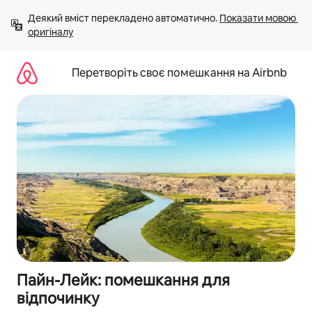
Перейти
Деякий вміст перекладено автоматично. 
Показати мовою 
до
оригіналу
вмісту
Перетворіть своє помешкання на Airbnb
Пайн-Лейк: помешкання для
відпочинку