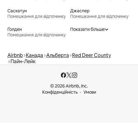
Саскатун
Джаспер
Помешкання для відпочинку
Помешкання для відпочинку
Ґолден
Показати більше
Помешкання для відпочинку
Airbnb
Канада
Альберта
Red Deer County
Пайн-Лейк
© 2026 Airbnb, Inc.
Конфіденційність
Умови