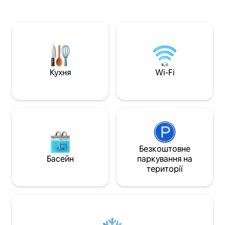
краєвиди та всі д
гідромасажною ванною (квітень-
послуг гостей д
жовтень). У помешканні можуть
кухня, величезна
розміститися 4 гостя з ліжком queen-
кількістю місць д
size, двоярусними ліжками, міні-
відкритому повітр
кухнею, кондиціонером та повною
багаття, Інтернет 
ванною. Запитайте про доповнення,
пляжу, критий ба
щоб покращити своє перебування! 📅
ванна, 18-лунков
Кухня
Wi-Fi
Забронюйте зараз для відпочинку або
ігрові майданчик
відпочинку, заповненого пригодами!
піклболу та воле
закусочна та баг
місць до 7
Безкоштовне
Басейн
паркування на
території