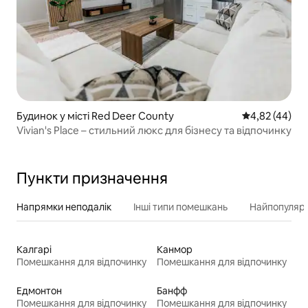
Будинок у місті Red Deer County
Середня оцінк
4,82 (44)
Vivian's Place – стильний люкс для бізнесу та відпочинку
Пункти призначення
Напрямки неподалік
Інші типи помешкань
Найпопулярн
Калгарі
Канмор
Помешкання для відпочинку
Помешкання для відпочинку
Едмонтон
Банфф
Помешкання для відпочинку
Помешкання для відпочинку