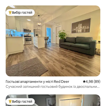
Вибір гостей
Топ вибір гостей
Гостьові апартаменти у місті Red Deer
Середня оцінка
4,98 (89)
Сучасний затишний гостьовий будинок із двоспальним
ліжком King size на парку
Вибір гостей
Топ вибір гостей