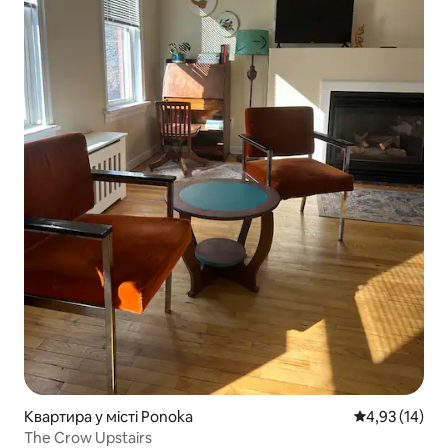
Квартира у місті Ponoka
Середня оцінк
4,93 (14)
The Crow Upstairs