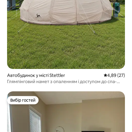
Автобудинок у місті Stettler
Середня оцінк
4,89 (27)
Глямпінговий намет з опаленням і доступом до спа-
центру
Вибір гостей
Вибір гостей