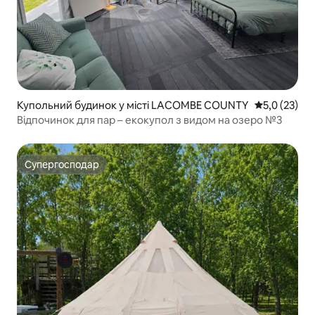
Купольний будинок у місті LACOMBE COUNTY
Середня оцін
5,0 (23)
Відпочинок для пар – екокупол з видом на озеро №3
Супергосподар
Супергосподар