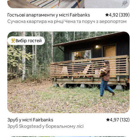
Гостьові апартаменти у місті Fairbanks
Середня оцінка:
4,92 (339)
Сучасна квартира на річці Чена та поруч з аеропортом
Вибір гостей
Топ вибір гостей
Зруб у місті Fairbanks
Середня оцінка
4,97 (132)
Зруб Skogstead у бореальному лісі