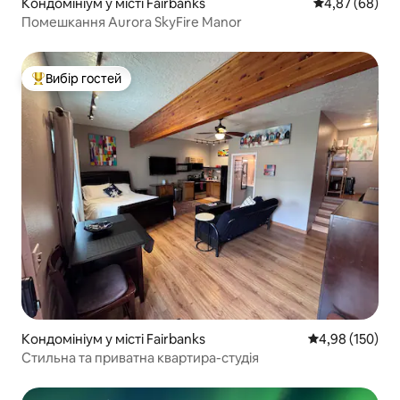
Кондомініум у місті Fairbanks
Середня оцінка
4,87 (68)
Помешкання Aurora SkyFire Manor
Вибір гостей
Топ вибір гостей
Кондомініум у місті Fairbanks
Середня оцінка
4,98 (150)
Стильна та приватна квартира-студія