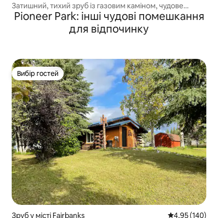
Затишний, тихий зруб із газовим каміном, чудове
Pioneer Park: інші чудові помешкання
розташування
для відпочинку
Вибір гостей
Вибір гостей
Зруб у місті Fairbanks
Середня оцінка
4,95 (140)