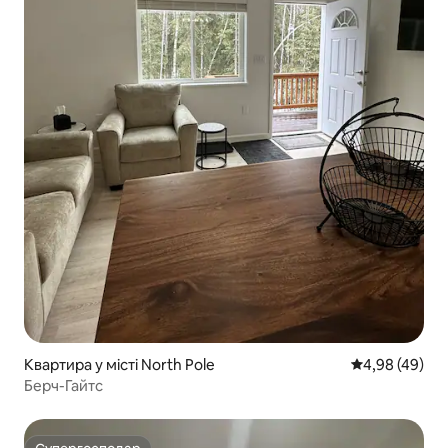
Квартира у місті North Pole
Середня оцінка
4,98 (49)
Берч-Гайтс