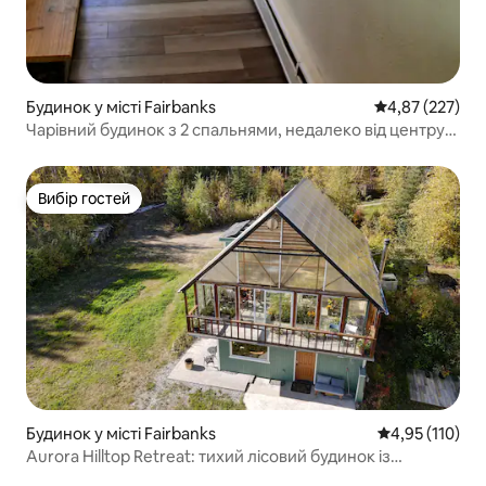
Будинок у місті Fairbanks
Середня оцінка
4,87 (227)
Чарівний будинок з 2 спальнями, недалеко від центру
міста
Вибір гостей
Вибір гостей
Будинок у місті Fairbanks
Середня оцінка
4,95 (110)
Aurora Hilltop Retreat: тихий лісовий будинок із
гідромасажною ванною