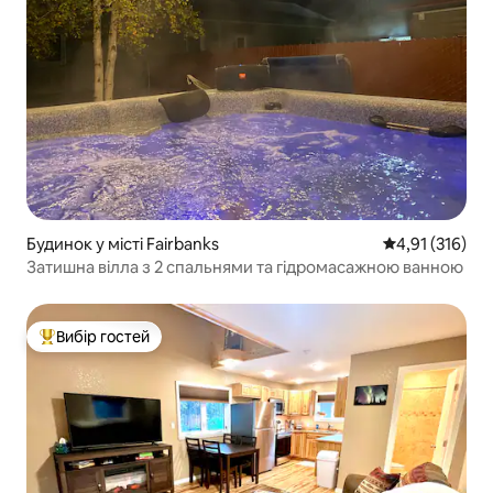
Будинок у місті Fairbanks
Середня оцінка
4,91 (316)
Затишна вілла з 2 спальнями та гідромасажною ванною
Вибір гостей
Топ вибір гостей