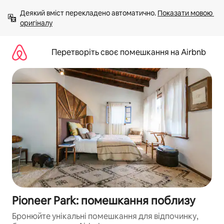
Перейти
Деякий вміст перекладено автоматично. 
Показати мовою 
до
оригіналу
вмісту
Перетворіть своє помешкання на Airbnb
Pioneer Park: помешкання поблизу
Бронюйте унікальні помешкання для відпочинку,