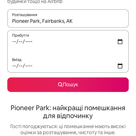
будинки тощо на Airbnb
Розташування
Отримавши результати пошуку, використовуйте для навігації с
Прибуття
Виїзд
Пошук
Pioneer Park: найкращі помешкання
для відпочинку
Гості погоджуються: ці помешкання мають високі
оцінки за розташування, чистоту та інше.