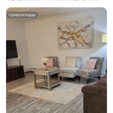
Deneege «Moose»
Супергосподар
Супергосподар