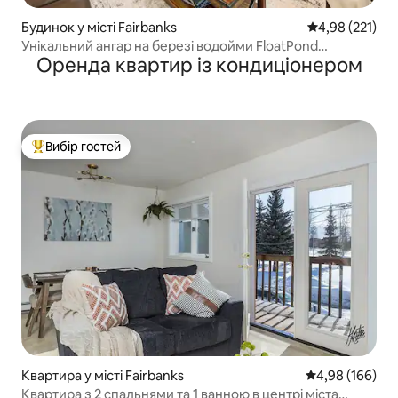
Будинок у місті Fairbanks
Середня оцінка
4,98 (221)
Унікальний ангар на березі водойми FloatPond
Оренда квартир із кондиціонером
*ДЖАКУЗІ
Вибір гостей
Топ вибір гостей
Квартира у місті Fairbanks
Середня оцінка:
4,98 (166)
Квартира з 2 спальнями та 1 ванною в центрі міста