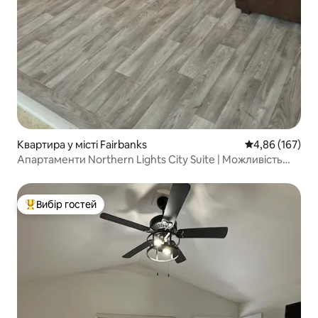
Квартира у місті Fairbanks
Середня оцінка
4,86 (167)
Апартаменти Northern Lights City Suite | Можливість
оренди автомобіля з повним приводом
Вибір гостей
Топ вибір гостей