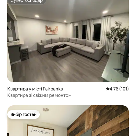
Супергосподар
Супергосподар
Квартира у місті Fairbanks
Середня оцінка
4,76 (101)
Квартира зі свіжим ремонтом
Вибір гостей
Вибір гостей