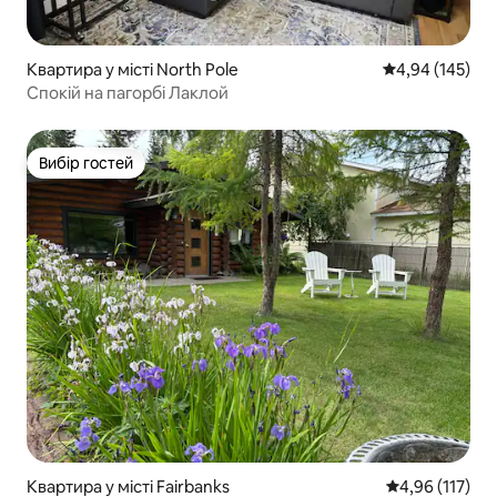
Квартира у місті North Pole
Середня оцінка
4,94 (145)
Спокій на пагорбі Лаклой
Вибір гостей
Вибір гостей
Квартира у місті Fairbanks
Середня оцінка
4,96 (117)