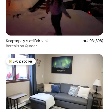
Квартира у місті Fairbanks
Середня оцінка:
4,93 (398)
Borealis on Quasar
Вибір гостей
Топ вибір гостей