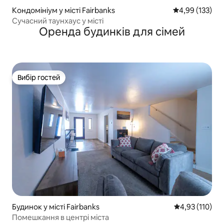
Кондомініум у місті Fairbanks
Середня оцінка
4,99 (133)
Сучасний таунхаус у місті
Оренда будинків для сімей
Вибір гостей
Вибір гостей
Будинок у місті Fairbanks
Середня оцінка
4,93 (110)
Помешкання в центрі міста