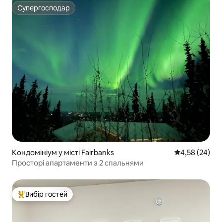
Супергосподар
Супергосподар
Кондомініум у місті Fairbanks
Середня оцінк
4,58 (24)
Просторі апартаменти з 2 спальнями
Вибір гостей
Топ вибір гостей