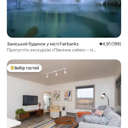
Заміський будинок у місті Fairbanks
Середня оцінка
4,91 (199)
Пропустіть екскурсію «Північне сяйво» – із
гідромасажної ванни
Вибір гостей
Топ вибір гостей