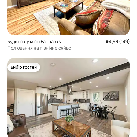
Будинок у місті Fairbanks
Середня оцінка:
4,99 (149)
Полювання на північне сяйво
Вибір гостей
Вибір гостей