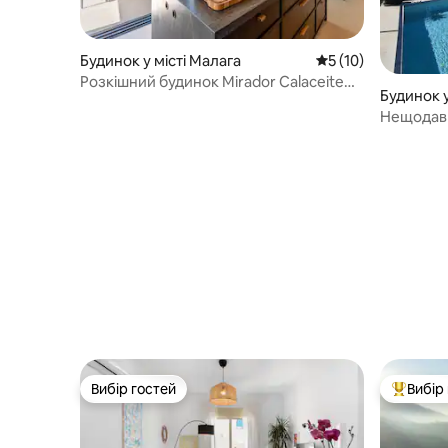
Будинок у місті Малага
Середня оцінка: 5 з
5 (10)
Розкішний будинок Mirador Calaceite
Будинок у
Torrox Costa, з
Нещодав
будинок 
ванною
Вибір гостей
Вибір
Вибір гостей
Топ вибі