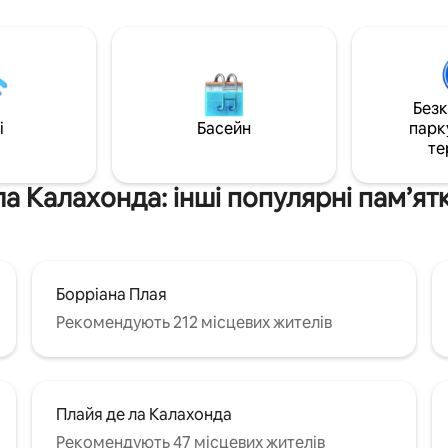
Альміхара та Середземне мо
й вулиці селища в оточенні
Спокійне місце, де можна спо
.. Місткість на 6 осіб, з трьома
темп, насолодитися незабутн
и, двома спальнями,
сходами та заходами сонця й
ванною кімнатою, терасою
розслабитися, – усього за 20 
єм, кухнею, обладнаною
Торрокса та за 30 хвилин від 
Без
ийною машиною,склом,
i
Басейн
парк
ашиною...,патіо. Платна
те
облизу Parkin.
ла Калахонда: інші популярні пам’ят
Борріана Плая
Рекомендують 212 місцевих жителів
Плайя де ла Калахонда
Рекомендують 47 місцевих жителів