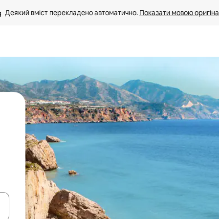
Деякий вміст перекладено автоматично. 
Показати мовою оригіна
я навігації сторінкою клавіші зі стрілками вгору та вниз або жест