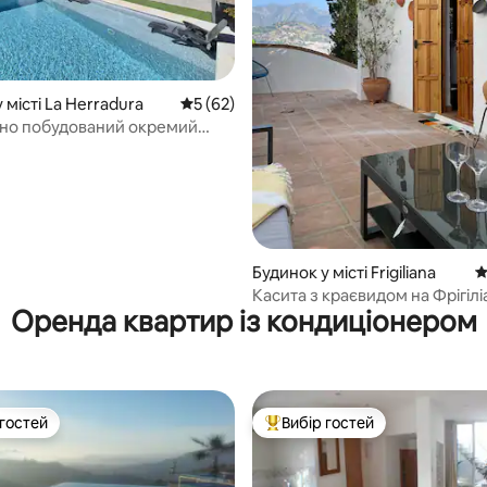
 5, відгуки: 10
 місті La Herradura
Середня оцінка: 5 з 5, відгуки: 62
5 (62)
но побудований окремий
у Лімонарі з гідромасажною
Будинок у місті Frigiliana
С
Касита з краєвидом на Фрігілі
Оренда квартир із кондиціонером
 гостей
Вибір гостей
р гостей
Топ вибір гостей