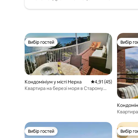
Вибір гостей
Вибір го
Вибір гостей
Вибір го
Кондомініум у місті Нерха
Середня оцінка: 4,91 з
4,91 (45)
Квартира на березі моря в Старому
місті 2 спальні 2 ванні кімнати
Кондоміні
car
Квартира 
Вибір гостей
Вибір го
Вибір гостей
Вибір го