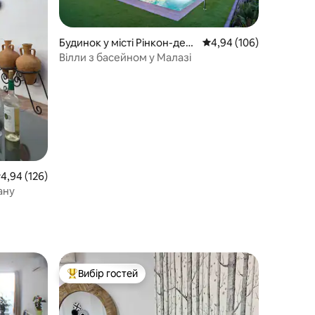
Будинок у місті Рінкон-де-л
Середня оцінка: 4,94 з 
4,94 (106)
а-Вікторія
Вілли з басейном у Малазі
ередня оцінка: 4,94 з 5, відгуки: 126
4,94 (126)
ану
Вибір гостей
Топ вибір гостей