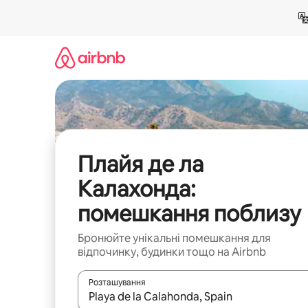
Перейти
до
вмісту
Плайя де ла
Калахонда:
помешкання поблизу
Бронюйте унікальні помешкання для
відпочинку, будинки тощо на Airbnb
Розташування
Отримавши результати пошуку, використовуйте дл