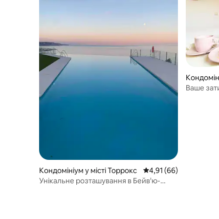
Кондоміні
Ваше зат
помешкан
Кондомініум у місті Торрокс
Середня оцінка: 4,91 з
4,91 (66)
Унікальне розташування в Бейв'ю-
Гіллз