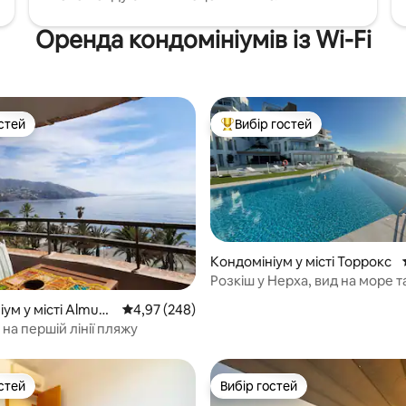
Оренда кондомініумів із Wi-Fi
стей
Вибір гостей
стей
Топ вибір гостей
 5, відгуки: 45
Кондомініум у місті Торрокс
Розкіш у Нерха, вид на море т
незрівнянний басейн
ум у місті Almuñé
Середня оцінка: 4,97 з 5, відгуки: 248
4,97 (248)
на першій лінії пляжу
стей
Вибір гостей
стей
Вибір гостей