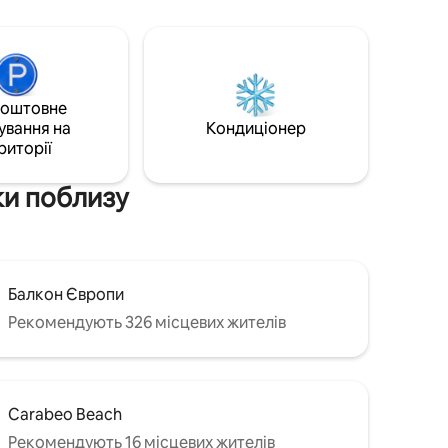
ре.
терасами. Приголомшливий
вільнити
безбортний басейн із солоною водою
іми
10x3 м, що виходить на південь, з якого
відкривається безперервний вид на
хвилин від
море. Велике 6-місне джакузі з
Нерхи.
підігрівом до 36C - це останній елемент
коштовне
де опору
ування на
Кондиціонер
риторії
ки поблизу
Балкон Європи
Рекомендують 326 місцевих жителів
Carabeo Beach
Рекомендують 16 місцевих жителів