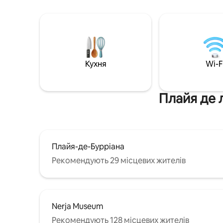
спальні відкривається вид на море та
пішохідні
гори. Світла і свіжа резиденція з новою
магазинів.
кухнею, вітальнею, 2 спальнями та
поверхам
2 ванними кімнатами. 200 метрів від
вітальнею, 
двох найкращих пляжів Нерхи.
з солярі
Парковка в гаражі прямо під квартирою
посудом
включена.
Кухня
Wi-F
пральною м
публіка п
Плайя де 
Плайя-де-Бурріана
Рекомендують 29 місцевих жителів
Nerja Museum
Рекомендують 128 місцевих жителів