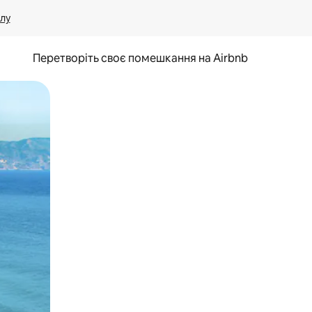
лу
Перетворіть своє помешкання на Airbnb
и дотику та гортання.