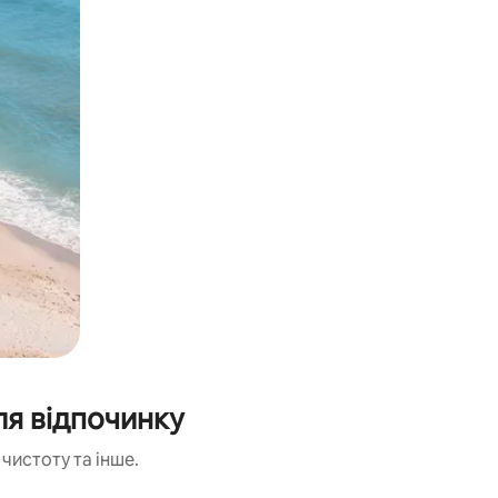
ля відпочинку
чистоту та інше.