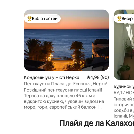
Вибір гостей
Вибір
Топ вибір гостей
Топ вибі
Кондомініум у місті Нерха
Середня оцінка: 4,98 з
4,98 (90)
Пентхаус на Пласа-де-Еспанья, Нерха!
Будинок у
Розкішний пентхаус на площі Іспанії!
БУДИНОК
Тераса на даху площею 46 кв. м з
Типовий 
відкритою кухнею, чудовим видом на
історично
море, гори, європейський балкон і
ходьби ві
Пласа-де-Еспанья. Поруч із вітальнею
Іспанії, 
та спальнею є друга тераса площею
Плайя де ла Калахо
хвилинах
близько 19 кв. м з видом на площу
пляжів (К
Іспанії. На третій меншій терасі з другої
Калетілья