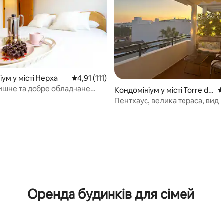
ум у місті Нерха
Середня оцінка: 4,91 з 5, відгуки: 111
4,91 (111)
ишне та добре обладнане
Кондомініум у місті Torre de
С
ня в Нерхі
Benagalbón
Пентхаус, велика тераса, вид 
 5, відгуки: 66
Оренда будинків для сімей