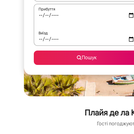
Прибуття
Виїзд
Пошук
Плайя де ла 
Гості погоджуют