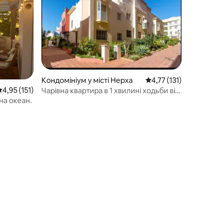
Кондомініум у місті Нерха
Середня оцінка: 4,77 з
4,77 (131)
ередня оцінка: 4,95 з 5, відгуки: 151
4,95 (151)
Чарівна квартира в 1 хвилині ходьби від
моря
на океан.