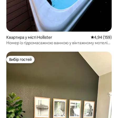
Квартира у місті Hollister
Середня оцінка
4,94 (159)
Номер із гідромасажною ванною у вінтажному мотелі
(21)
Вибір гостей
Вибір гостей