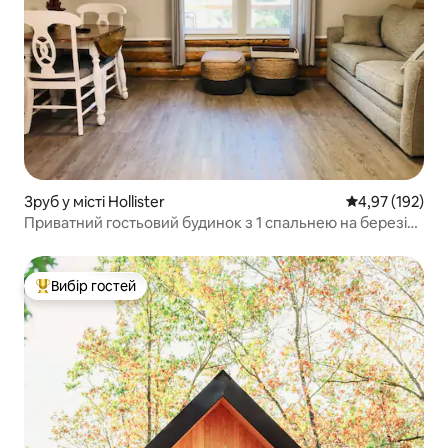
Зруб у місті Hollister
Середня оцінка
4,97 (192)
Приватний гостьовий будинок з 1 спальнею на березі
річки.
Вибір гостей
Топ вибір гостей