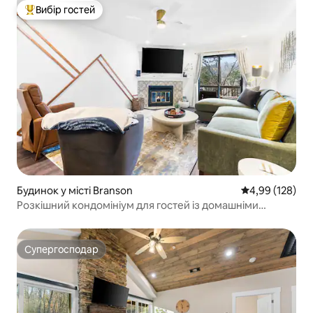
Вибір гостей
Топ вибір гостей
Будинок у місті Branson
Середня оцінка
4,99 (128)
Розкішний кондомініум для гостей із домашніми
тваринами за кілька хвилин від Стрип!
Супергосподар
Супергосподар