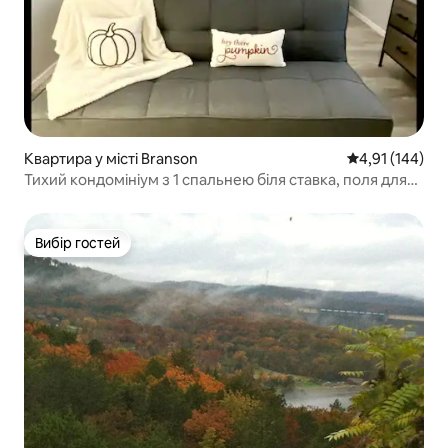
Квартира у місті Branson
Середня оцінка
4,91 (144)
Тихий кондомініум з 1 спальнею біля ставка, поля для
гольфу та пристані
Вибір гостей
Вибір гостей