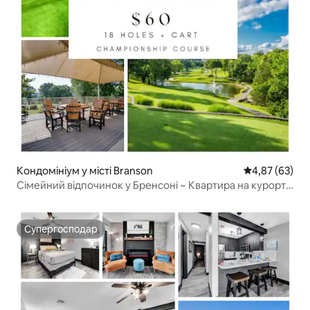
Кондомініум у місті Branson
Середня оцінк
4,87 (63)
Сімейний відпочинок у Бренсоні ~ Квартира на курорті
Pointe Royale
Супергосподар
Супергосподар