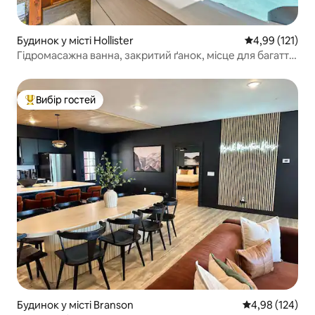
Будинок у місті Hollister
Середня оцінка
4,99 (121)
Гідромасажна ванна, закритий ґанок, місце для багаття,
найкраще розташування
Вибір гостей
Топ вибір гостей
Будинок у місті Branson
Середня оцінка
4,98 (124)