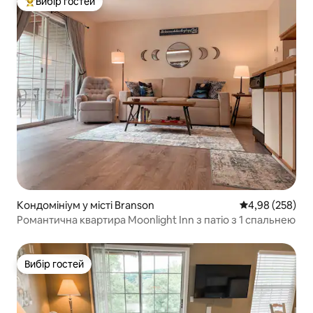
Вибір гостей
Топ вибір гостей
Кондомініум у місті Branson
Середня оцінка:
4,98 (258)
Романтична квартира Moonlight Inn з патіо з 1 спальнею
Вибір гостей
Вибір гостей