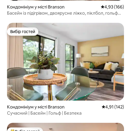
Кондомініум у місті Branson
Середня оцінка
4,93 (166)
Басейн із підігрівом, двоярусне ліжко, піклбол, гольф
@Pointe
Вибір гостей
Вибір гостей
Кондомініум у місті Branson
Середня оцінка
4,91 (142)
Сучасний | Басейн | Гольф | Безпека