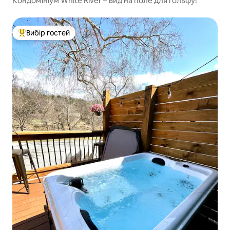
Кондомініум White River – вид на поле для гольфу!
Вибір гостей
Топ вибір гостей