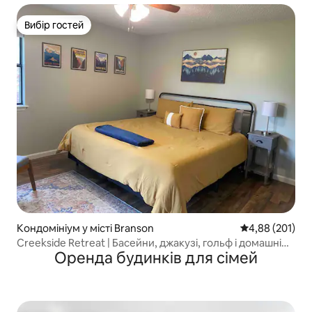
Вибір гостей
Вибір гостей
Кондомініум у місті Branson
Середня оцінка
4,88 (201)
Creekside Retreat | Басейни, джакузі, гольф і домашні
Оренда будинків для сімей
тварини