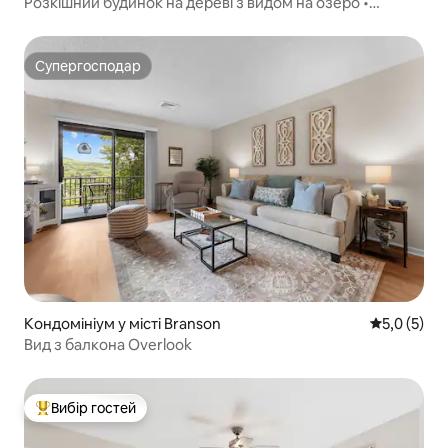
Розкішний будинок на дереві з видом на озеро •
Приголомшливі краєвиди • Озеро
Супергосподар
Супергосподар
Кондомініум у місті Branson
Середня оці
5,0 (5)
Вид з балкона Overlook
Вибір гостей
Топ вибір гостей