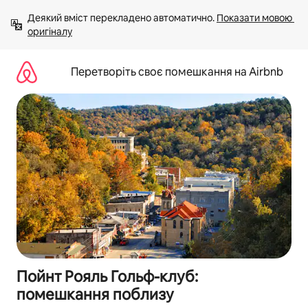
Перейти
Деякий вміст перекладено автоматично. 
Показати мовою 
до
оригіналу
вмісту
Перетворіть своє помешкання на Airbnb
Пойнт Рояль Гольф-клуб:
помешкання поблизу