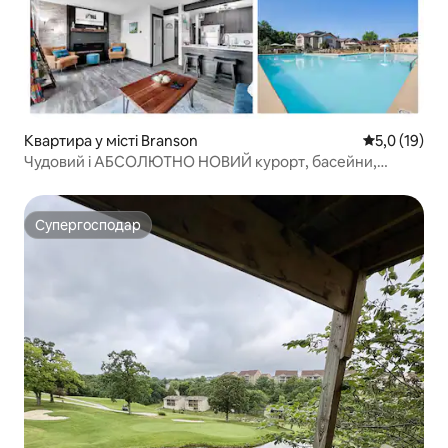
Квартира у місті Branson
Середня оцін
5,0 (19)
Чудовий і АБСОЛЮТНО НОВИЙ курорт, басейни,
озеро, Бренсон
Супергосподар
Супергосподар