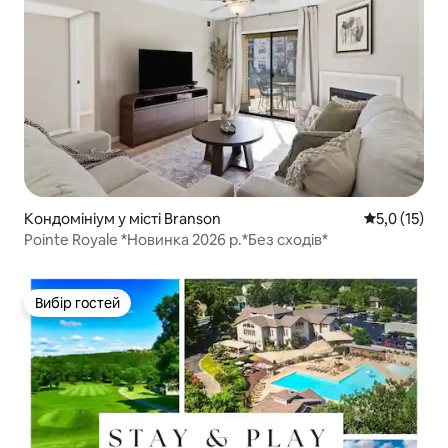
Кондомініум у місті Branson
Середня оцін
5,0 (15)
Pointe Royale *Новинка 2026 р.*Без сходів*
Вибір гостей
Вибір гостей