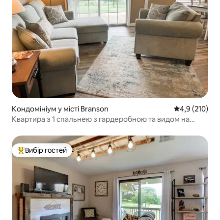
Кондомініум у місті Branson
Середня оцінк
4,9 (210)
Квартира з 1 спальнею з гардеробною та видом на
водоймище
Вибір гостей
Топ вибір гостей