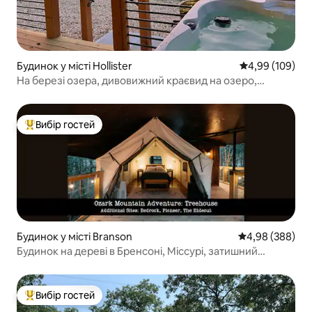
Будинок у місті Hollister
Середня оцінка:
4,99 (109)
На березі озера, дивовижний краєвид на озеро,
приватна гідромасажна ванна!
Вибір гостей
Топ вибір гостей
Будинок у місті Branson
Середня оцінка:
4,98 (388)
Будинок на дереві в Бренсоні, Міссурі, затишний
глемпінг
Вибір гостей
Топ вибір гостей