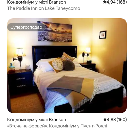
Кондомініум у місті Branson
Середня оцінка:
4,94 (168)
The Paddle Inn on Lake Taneycomo
Супергосподар
Супергосподар
Кондомініум у місті Branson
Середня оцінка
4,83 (160)
«Втеча на фервей». Кондомініум у Пуент-Роялі