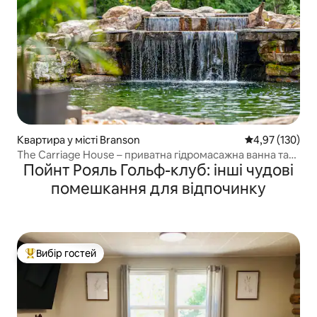
Квартира у місті Branson
Середня оцінка
4,97 (130)
The Carriage House – приватна гідромасажна ванна та
Пойнт Рояль Гольф-клуб: інші чудові
місце для багаття
помешкання для відпочинку
Вибір гостей
Топ вибір гостей