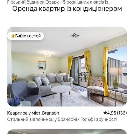
Гірський будинок Озарк – 5 розкішних люксів із
Оренда квартир із кондиціонером
двоспальним ліжком!
Вибір гостей
Топ вибір гостей
Квартира у місті Branson
Середня оцінка
4,95 (136)
Стильний відпочинок у Брансоні • Гольф і зручності