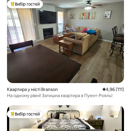
Вибір гостей
Топ вибір гостей
Квартира у місті Branson
Середня оцінка
4,96 (111)
На одному рівні! Затишна квартира в Пуент-Рояль!
Вибір гостей
Топ вибір гостей