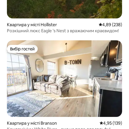
Квартира у місті Hollister
Середня оцінка:
4,89 (238)
Розкішний люкс Eagle 's Nest з вражаючим краєвидом!
Вибір гостей
Вибір гостей
Квартира у місті Branson
Середня оцінка
4,95 (139)