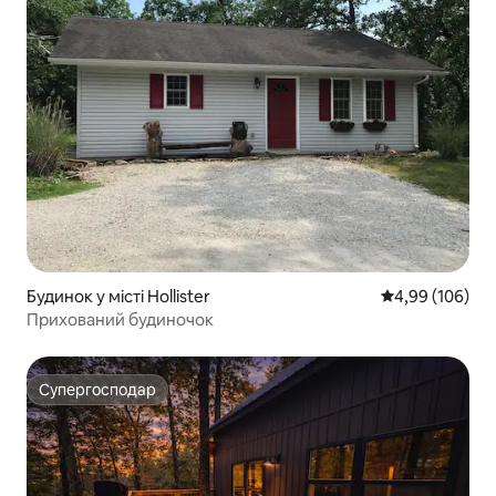
Будинок у місті Hollister
Середня оцінка:
4,99 (106)
Прихований будиночок
Супергосподар
Супергосподар