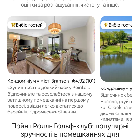
оцінки за розташування, чистоту та інше.
Вибір гостей
Вибір гостей
Топ вибір гостей
Топ вибір гостей
Кондомініум у місті Branson
Середня оцінка: 4,92 з 5, відгук
4,92 (101)
«Зупиніться на деякий час» у Pointe
Кондомініум у міс
Royale на 18-му фервеї
Відпочиньте та розслабтеся в нашому
n
Відпочинок без б
затишному помешканні на першому
спальні/2 ванні к
Насолоджуйтеся 
поверсі, звідки легко дістатися до
краєвиди на воду
Fall Creek на вер
басейнів, гідромасажної ванни,
двома спальнями
майданчиків для піклбелу й тенісу, а
кімнатами, із зак
також 18-лункового поля для гольфу з
Пойнт Рояль Гольф-клуб: популярні
на спокійну воду 
професійним магазином. Відпочиньте
Відпочиньте під 
зручності в помешканнях для
в затишку чудово облаштованого
водоспаду в цьом