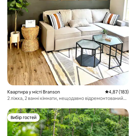
Квартира у місті Branson
Середня оцінка
4,87 (183)
2 ліжка, 2 ванні кімнати, нещодавно відремонтований
сучасний кондомініум
Вибір гостей
Вибір гостей