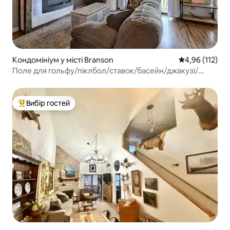
Кондомініум у місті Branson
Середня оцінка
4,96 (112)
Поле для гольфу/піклбол/ставок/басейн/джакузі/
домашня тварина
Вибір гостей
Топ вибір гостей