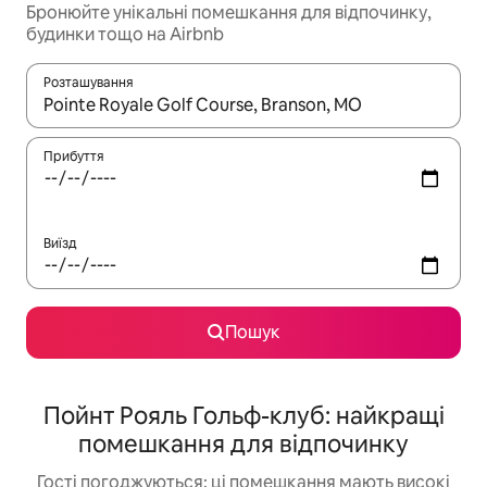
Бронюйте унікальні помешкання для відпочинку,
будинки тощо на Airbnb
Розташування
Отримавши результати пошуку, використовуйте для навігації с
Прибуття
Виїзд
Пошук
Пойнт Рояль Гольф-клуб: найкращі
помешкання для відпочинку
Гості погоджуються: ці помешкання мають високі