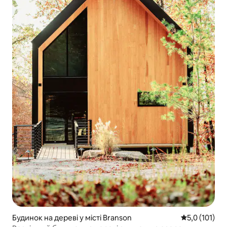
Будинок на дереві у місті Branson
Середня оцінк
5,0 (101)