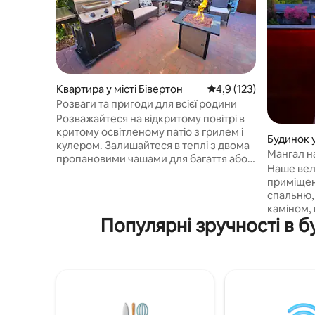
Квартира у місті Бівертон
Середня оцінка: 4,9 з 
4,9 (123)
Розваги та пригоди для всієї родини
Розважайтеся на відкритому повітрі в
критому освітленому патіо з грилем і
Будинок у
кулером. Залишайтеся в теплі з двома
Мангал на
пропановими чашами для багаття або
театр на 
Наше вели
біля ями для багаття. Огороджений
приміщен
двір підходить для домашніх тварин.
спальню, 
Неподалік від Rec Center є
каміном,
тренажерний зал, брызговик і критий
Популярні зручності в б
тренажерн
басейн із водними гірками ($ 7-денний
повнороз
абонемент). Насолоджуйтеся
кавомаши
баскетболом, бейсболом, футболом та
аерогрил
тенісом - усе це в пішій доступності з
однокон
нашим спортивним обладнанням.
пральнею.
Відкрийте для себе багато сусідніх
повітрі є
парків із дитячими майданчиками та