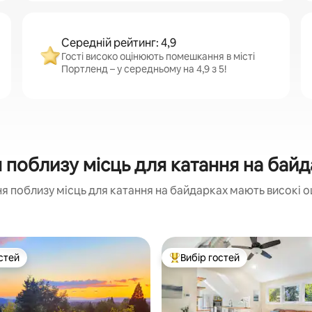
Середній рейтинг: 4,9
Гості високо оцінюють помешкання в місті
Портленд – у середньому на 4,9 з 5!
поблизу місць для катання на байда
 поблизу місць для катання на байдарках мають високі о
стей
Вибір гостей
стей
Топ вибір гостей