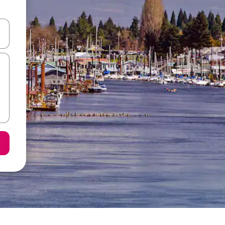
я навігації сторінкою клавіші зі стрілками вгору та вниз або жест