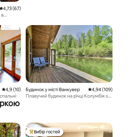
Середня оцінка: 4,73 з 5, відгуки: 67
4,73 (67)
 в
рленд
Середня оцінка: 4,9 з 5, відгуки: 10
4,9 (10)
Будинок у місті Ванкувер
Середня оцінка: 4,94 з 
4,94 (109)
 спальні
Плавучий будинок на річці Колумбія з
аркою
каяками
Вибір гостей
Топ вибір гостей