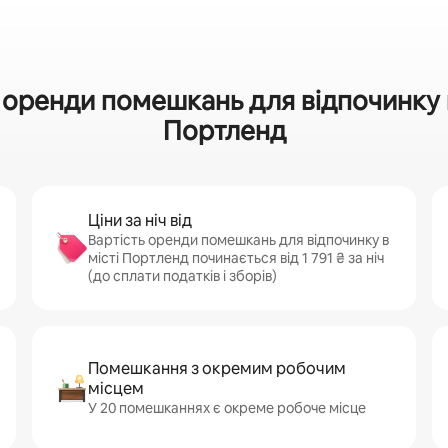
оренди помешкань для відпочинку й 
Портленд
Ціни за ніч від
Вартість оренди помешкань для відпочинку в
місті Портленд починається від 1 791 ₴ за ніч
(до сплати податків і зборів)
Помешкання з окремим робочим
місцем
У 20 помешканнях є окреме робоче місце