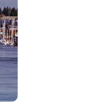
и дотику та гортання.