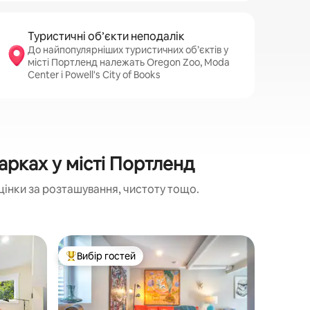
Туристичні об’єкти неподалік
До найпопулярніших туристичних об’єктів у
місті Портленд належать Oregon Zoo, Moda
Center і Powell's City of Books
рках у місті Портленд
цінки за розташування, чистоту тощо.
Гостьові
Вибір гостей
Вибір
Топ вибір гостей
Топ виб
і Milwauk
Котедж R
Чарівна 
садом і л
Вілламет