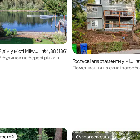
 дім у місті Milwau
Середня оцінка: 4,88 з 5, відгуки: 186
4,88 (186)
 будинок на березі річки в
Гостьові апартаменти у міс
С
ті Південно-західний Порт
Помешкання на схилі пагорба
ленд
Портленді біля університету т
5, відгуки: 195
 гостей
Супергосподар
р гостей
Супергосподар