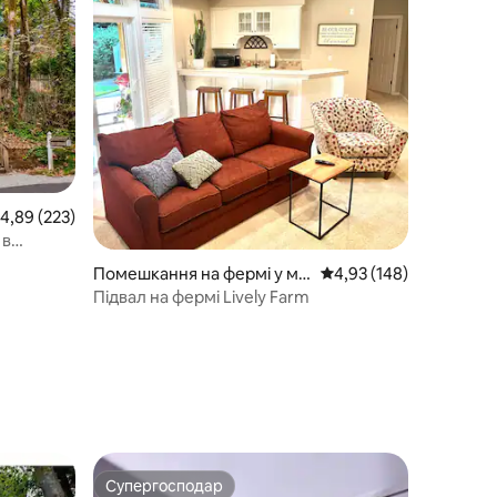
ередня оцінка: 4,89 з 5, відгуки: 223
4,89 (223)
 в
а річки
Помешкання на фермі у міс
Середня оцінка: 4,93 з 
4,93 (148)
ті Newberg
Підвал на фермі Lively Farm
Супергосподар
Супергосподар