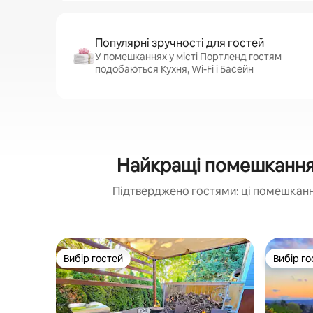
Популярні зручності для гостей
У помешканнях у місті Портленд гостям
подобаються Кухня, Wi-Fi і Басейн
Найкращі помешкання 
Підтверджено гостями: ці помешкання
Вибір гостей
Вибір го
Вибір гостей
Вибір го