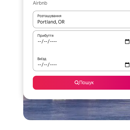
Airbnb
Розташування
Отримавши результати пошуку, використовуйте дл
Прибуття
Виїзд
Пошук