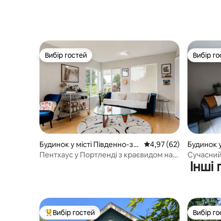
де можна
тварина
Вибір гостей
Вибір го
Вибір гостей
Вибір го
Будинок у місті Південно-за
Середня оцінка: 4,97 з
4,97 (62)
Будинок у
хідний Портленд
Пентхаус у Портленді з краєвидом на
Сучасний
Інші
гори та річку
будинок 
Вибір гостей
Вибір го
Топ вибір гостей
Вибір го