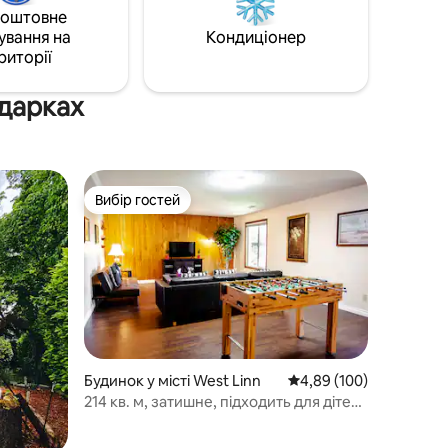
ощею
тихому, але веселому та фанковому
коштовне
и.
районі.
ування на
Кондиціонер
риторії
йдарках
Вибір гостей
Вибір гостей
Будинок у місті West Linn
Середня оцінка: 4,89 з 
4,89 (100)
214 кв. м, затишне, підходить для дітей,
ігровий майданчик, іграшки,
тренажерний зал