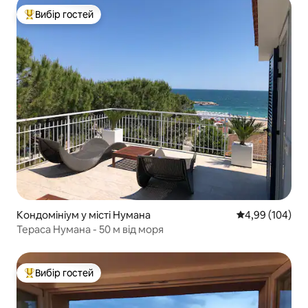
Вибір гостей
Топ вибір гостей
Кондомініум у місті Нумана
Середня оцінка:
4,99 (104)
Тераса Нумана - 50 м від моря
Вибір гостей
Топ вибір гостей