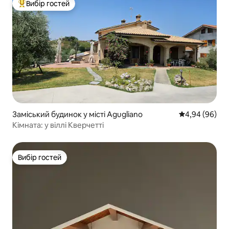
Вибір гостей
Топ вибір гостей
Заміський будинок у місті Agugliano
Середня оцінка
4,94 (96)
Кімната: у віллі Кверчетті
Вибір гостей
Вибір гостей