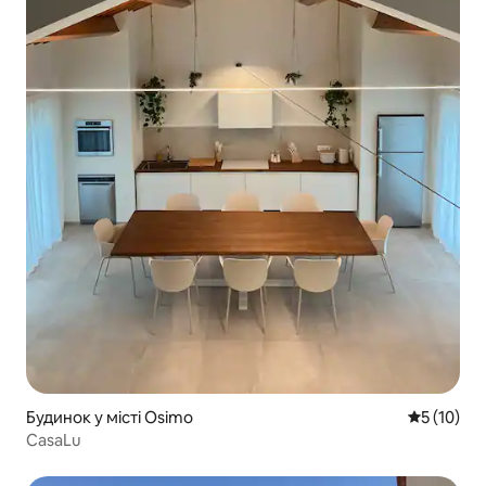
Будинок у місті Osimo
Середня оц
5 (10)
CasaLu