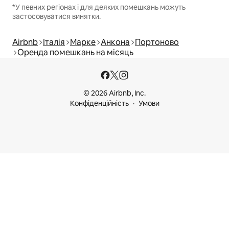
*У певних регіонах і для деяких помешкань можуть
застосовуватися винятки.
Airbnb
Італія
Марке
Анкона
Портоново
Оренда помешкань на місяць
© 2026 Airbnb, Inc.
Конфіденційність
Умови