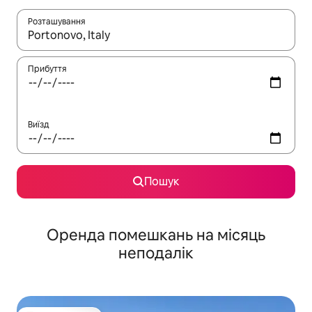
Розташування
Отримавши результати пошуку, використовуйте для навігації с
Прибуття
Виїзд
Пошук
Оренда помешкань на місяць
неподалік