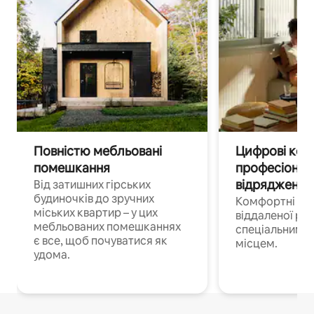
Повністю мебльовані
Цифрові кочі
помешкання
професіонал
відрядження
Від затишних гірських
будиночків до зручних
Комфортні по
міських квартир – у цих
віддаленої роб
мебльованих помешканнях
спеціальним 
є все, щоб почуватися як
місцем.
удома.