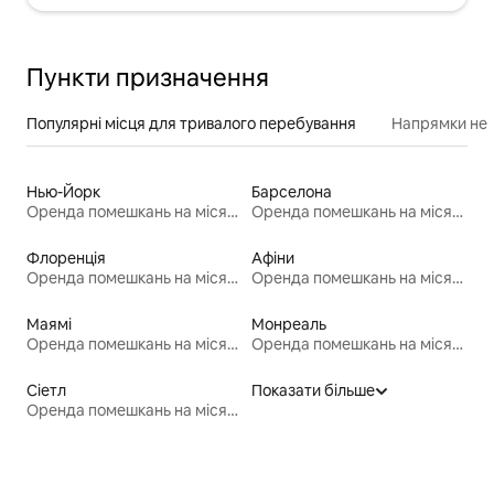
Пункти призначення
Популярні місця для тривалого перебування
Напрямки неп
Нью-Йорк
Барселона
Оренда помешкань на місяць
Оренда помешкань на місяць
Флоренція
Афіни
Оренда помешкань на місяць
Оренда помешкань на місяць
Маямі
Монреаль
Оренда помешкань на місяць
Оренда помешкань на місяць
Сіетл
Показати більше
Оренда помешкань на місяць