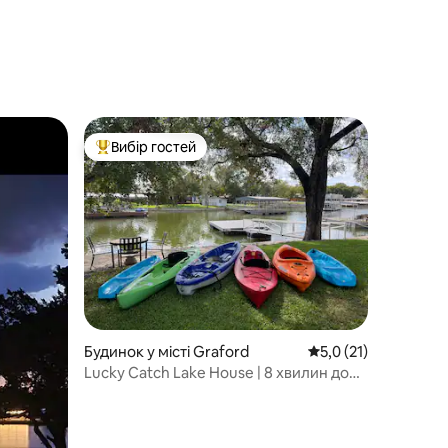
Вибір гостей
Топ вибір гостей
Будинок у місті Graford
Середня оцінка: 5,0 
5,0 (21)
Lucky Catch Lake House | 8 хвилин до
ранчо Rocker B