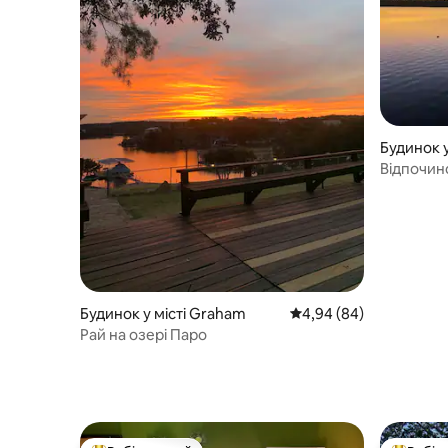
Будинок у
Відпочин
Будинок у місті Graham
Середня оцінка: 4,94 з
4,94 (84)
Рай на озері Паро