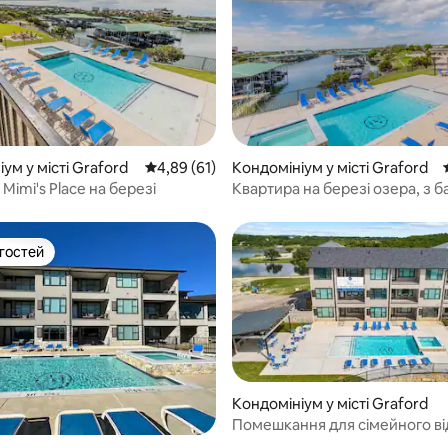
 5, відгуки: 21
ум у місті Graford
Середня оцінка: 4,89 з 5, відгуки: 61
4,89 (61)
Кондомініум у місті Graford
Mimi's Place на березі
Квартира на березі озера, з 
джакузі, грилем і тренажерн
 гостей
р гостей
Кондомініум у місті Graford
Помешкання для сімейного в
на першому поверсі біля басе