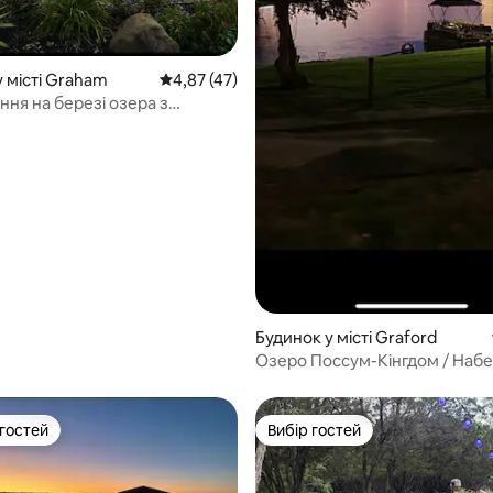
 місті Graham
Середня оцінка: 4,87 з 5, відгуки: 47
4,87 (47)
ня на березі озера з
краєвидом, приватним
, басейном/гідромасажною
Будинок у місті Graford
Озеро Поссум-Кінгдом / Наб
 гостей
Вибір гостей
р гостей
Вибір гостей