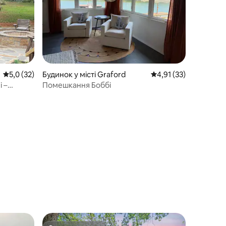
Середня оцінка: 5,0 з 5, відгуки: 32
5,0 (32)
Будинок у місті Graford
Середня оцінка: 4,91 
4,91 (33)
 –
Помешкання Боббі