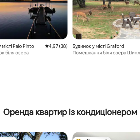
 місті Palo Pinto
Середня оцінка: 4,97 з 5, відгуки: 38
4,97 (38)
Будинок у місті Graford
ок біля озера
Помешкання біля озера Шиплі
вогнище та патіо!
 5, відгуки: 84
Оренда квартир із кондиціонером