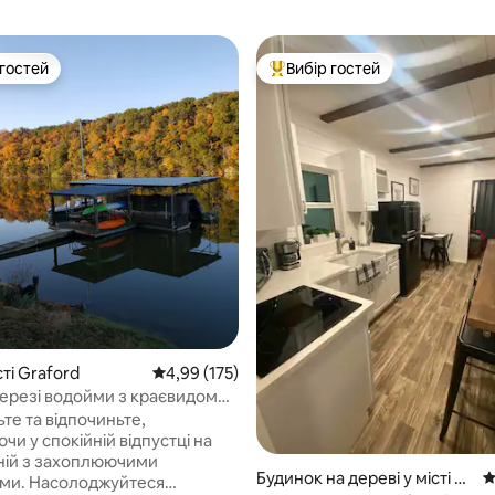
 гостей
Вибір гостей
р гостей
Топ вибір гостей
5, відгуки: 328
сті Graford
Середня оцінка: 4,99 з 5, відгуки: 175
4,99 (175)
березі водойми з краєвидом
н доларів!
те та відпочиньте,
и у спокійній відпустці на
ій з захоплюючими
Будинок на дереві у місті Gr
С
джуйтеся