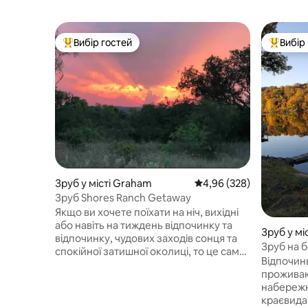
Вибір гостей
Вибір
Топ вибір гостей
Топ вибі
Зруб у місті Graham
Середня оцінка: 4,96 з 
4,96 (328)
Зруб Shores Ranch Getaway
Якщо ви хочете поїхати на ніч, вихідні
або навіть на тиждень відпочинку та
Зруб у мі
відпочинку, чудових заходів сонця та
Зруб на 
спокійної затишної околиці, то це саме
на мільйо
Відпочинь
те місце. Цей затишний маленький
проживаюч
зруб знаходиться лише в 15 милях на
набережн
захід від Грема, Техас. Зруб повністю
краєвидами. Насоло
мебльований, вміщує 4 спальні місця,