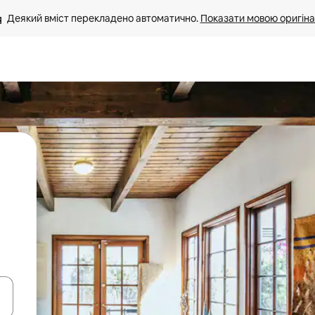
Деякий вміст перекладено автоматично. 
Показати мовою оригіна
я навігації сторінкою клавіші зі стрілками вгору та вниз або жест