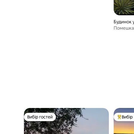
Будинок у
Помешкан
чудовим 
причалом
ванною
Вибір гостей
Вибір
Вибір гостей
Топ вибі