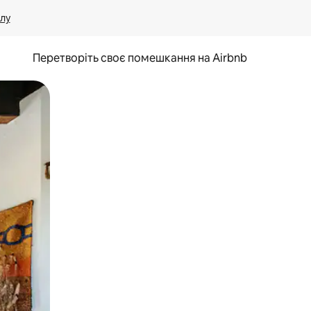
лу
Перетворіть своє помешкання на Airbnb
и дотику та гортання.