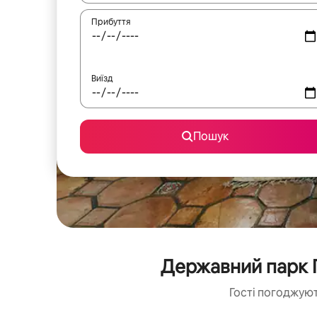
Прибуття
Виїзд
Пошук
Державний парк 
Гості погоджуют