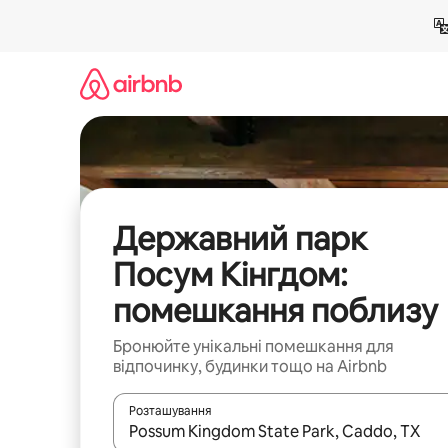
Перейти
до
вмісту
Державний парк
Посум Кінгдом:
помешкання поблизу
Бронюйте унікальні помешкання для
відпочинку, будинки тощо на Airbnb
Розташування
Отримавши результати пошуку, використовуйте дл