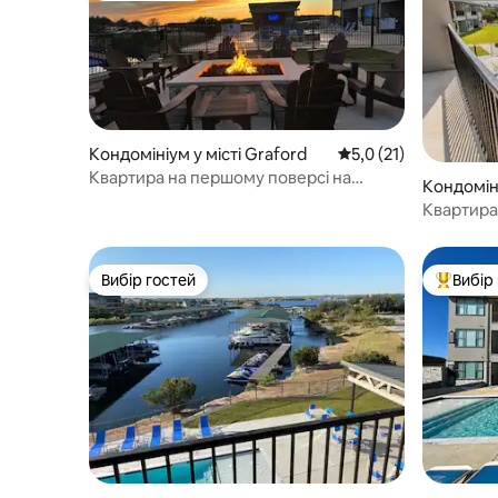
Кондомініум у місті Graford
Середня оцінка: 5,0 з
5,0 (21)
Квартира на першому поверсі на
Кондоміні
березі озера (2 спальні/2 ванні кімнати)
Квартира 
Вибір гостей
Вибір
Вибір гостей
Топ вибі