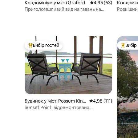
Кондомініум у місті Graford
Середня оцінка: 4,95 з
4,95 (63)
Кондоміні
Приголомшливий вид на гавань на
Розкішни
озері Поссум-Кінгдом
березі о
Вибір гостей
Вибір
Топ вибір гостей
Топ вибі
Будинок у місті Possum King
Середня оцінка: 4,98 з 
4,98 (111)
dom Lake
Sunset Point: відремонтована
набережна. Чудові краєвиди!