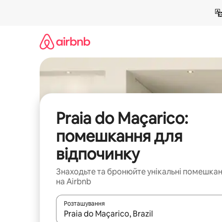
Перейти
до
вмісту
Praia do Maçarico:
помешкання для
відпочинку
Знаходьте та бронюйте унікальні помешка
на Airbnb
Розташування
Отримавши результати пошуку, використовуйте дл