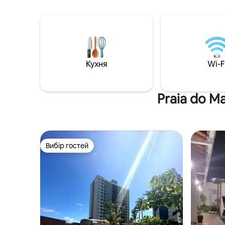
кімнату, провітрюється і є надзвичайно
повністю 
затишним, має 2 морозильні камери,
пінг-понг
вітрину, зручні підвісні гойдалки,
телевізор
3 спальні з ванними кімнатами,
Кондомін
2 двоспальними ліжками та
тенісним
1 односпальним ліжком, а також ще
майданчи
2 спальні з ванними кімнатами та
Кухня
тенісом.
Wi-F
2 двоспальними ліжками.
всього в 
Praia do M
Вибір гостей
Вибір гостей