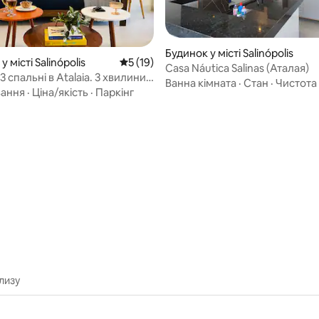
Будинок у місті Salinópolis
 місті Salinópolis
Середня оцінка: 5 з 5, відгуки: 19
5 (19)
Casa Náutica Salinas (Аталая)
3 спальні в Atalaia. 3 хвилини
Ванна кімната
·
Стан
·
Чистота
.
вання
·
Ціна/якість
·
Паркінг
з 5, відгуки: 4
лизу