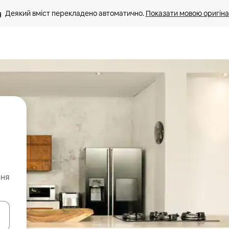
Деякий вміст перекладено автоматично. 
Показати мовою оригіна
ння
я навігації сторінкою клавіші зі стрілками вгору та вниз або жест