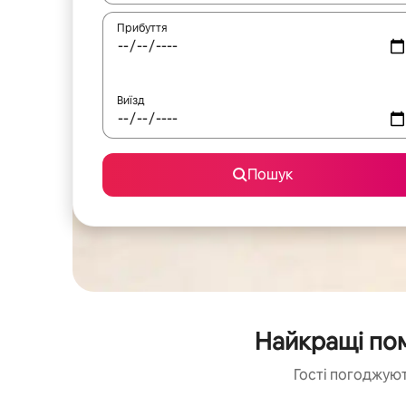
Прибуття
Виїзд
Пошук
Найкращі пом
Гості погоджуют