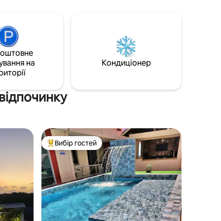
Мережеві судновласники в кожній
а іншим
кімнаті 01 Морозильна камера з
омініум у
вертикальною кришкою 02
йном і
холодильників Повноцінна кухня
шнім
Барбекю Басейн Великий гараж Ферро
коштовне
Фен Вартість енергії 60 кВт/день Ми не
ування на
надаємо вам рушники Enxoval simples 1
Кондиціонер
ковдра на ліжко
риторії
 відпочинку
Вибір гостей
Топ вибір гостей