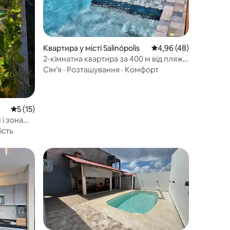
Квартира у місті Salinópolis
Середня оцінка: 4,96 з
4,96 (48)
2-кімнатна квартира за 400 м від пляжу
Аталайя
Сім’я
·
Розташування
·
Комфорт
Середня оцінка: 5 з 5, відгуки: 15
5 (15)
 і зона
ість