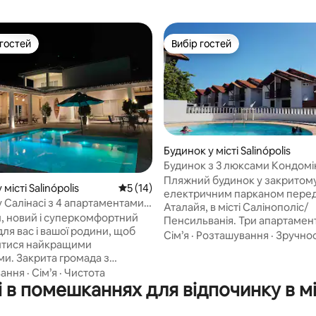
 гостей
Вибір гостей
р гостей
Вибір гостей
Будинок у місті Salinópolis
Будинок з 3 люксами Кондомі
перед пляжем Аталайя
Пляжний будинок у закритому
з 5, відгуки: 8
місті Salinópolis
Середня оцінка: 5 з 5, відгуки: 14
5 (14)
електричним парканом пере
 Салінасі з 4 апартаментами
Аталайя, в місті Салінополіс/
та басейном у Коріні
, новий і суперкомфортний
Пенсильванія. Три апартамен
ля вас і вашої родини, щоб
кондиціонером (один з обор
Сім’я
·
Розташування
·
Зручнос
итися найкращими
ванною кімнатою), диван-ліжк
и. Закрита громада з
гамак у всіх кімнатах. Повна к
вою охороною в Салінасі.
вання
·
Сім’я
·
Чистота
холодильником, плитою, дух
 в помешканнях для відпочинку в міс
з 4 ванними кімнатами (+
мікрохвильовою піччю, блен
я ванна кімната), басейн,
блендером, кавоваркою, пос
адній двір, барбекю,
посудом, столовими прибора