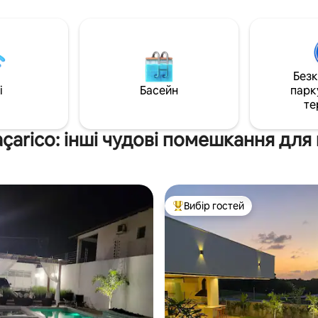
обладнана кухня, стіл для
каструлями та сковородами т
у, більярдний стіл, Інтернет,
посудом. НЕБО та WI-FI. Конд
 та звукова система.
сімейному середовищі, з басе
іум із футбольним полем,
зоною для барбекю та внутрі
 кортом, ігровим
паркувальним місцем.
Без
ком, волейболом і пляжним
 В оточенні природи та спокою
i
Басейн
парк
5 хвилинах від пляжу Аталайя.
те
açarico: інші чудові помешкання для
Вибір гостей
Топ вибір гостей