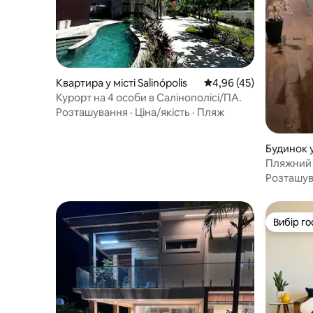
Квартира у місті Salinópolis
Середня оцінка: 4,96 з
4,96 (45)
Курорт на 4 особи в Салінополісі/ПА.
Розташування
·
Ціна/якість
·
Пляж
Будинок у 
Пляжний 
Розташу
Вибір го
Вибір го