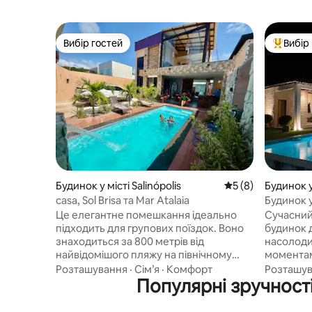
Вибір гостей
Вибір
Вибір гостей
Топ вибі
Будинок у місті Salinópolis
Середня оцінка: 5 
5 (8)
Будинок у 
casa, Sol Brisa та Mar Atalaia
Будинок у
Це елегантне помешкання ідеально
Сучасний
підходить для групових поїздок. Воно
будинок д
знаходиться за 800 метрів від
насолод
найвідомішого пляжу на північному
моментам
сході Пара, Аталайя. Воно просторе, не
цілодобо
Розташування
·
Сім’я
·
Комфорт
Розташу
проходить через поліцейський пункт
Популярні зручності
Будинок 
перевірки «Lei Seca» (сухий закон), має
1 зовнішн
басейн, зону для гурманів, ігрову
великий з