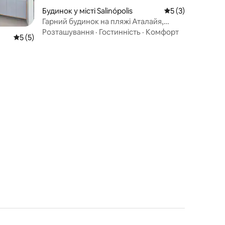
Будинок у місті Salinópolis
Середня оцінка: 5
5 (3)
Гарний будинок на пляжі Аталайя,
Салінополіс, Пара
Розташування
·
Гостинність
·
Комфорт
Середня оцінка: 5 з 5, відгуки: 5
5 (5)