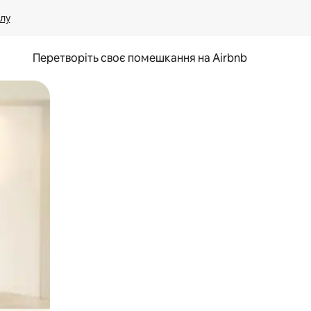
лу
Перетворіть своє помешкання на Airbnb
и дотику та гортання.