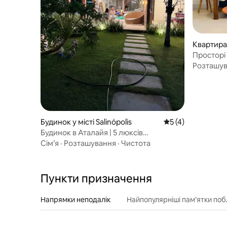
Квартира у
Просторі 
від пляжу
Розташу
Будинок у місті Salinópolis
Середня оцінка: 5 
5 (4)
Будинок в Аталайя | 5 люксів
•Кондомініум Raizes
Сім’я
·
Розташування
·
Чистота
Пункти призначення
Напрямки неподалік
Найпопулярніші пам’ятки поб