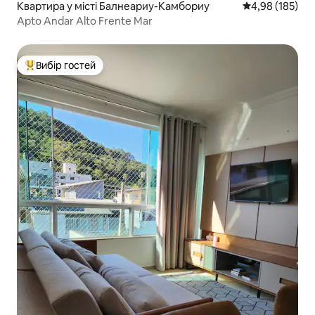
Квартира у місті Балнеариу-Камбориу
Середня оцінка
4,98 (185)
Apto Andar Alto Frente Mar
Вибір гостей
Топ вибір гостей