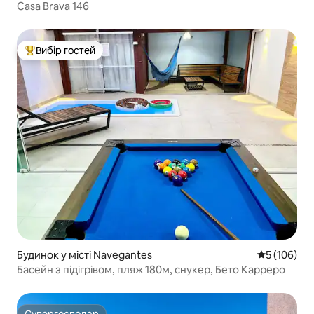
Casa Brava 146
Вибір гостей
Топ вибір гостей
Будинок у місті Navegantes
Середня оці
5 (106)
Басейн з підігрівом, пляж 180м, снукер, Бето Карреро
Супергосподар