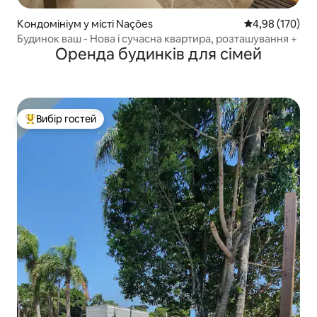
Кондомініум у місті Nações
Середня оцінка
4,98 (170)
Будинок ваш - Нова і сучасна квартира, розташування +
Оренда будинків для сімей
Вибір гостей
Топ вибір гостей