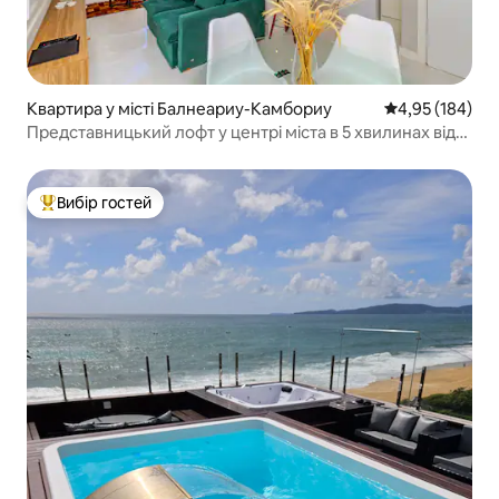
Квартира у місті Балнеариу-Камбориу
Середня оцінка
4,95 (184)
Представницький лофт у центрі міста в 5 хвилинах від
моря
Вибір гостей
Топ вибір гостей