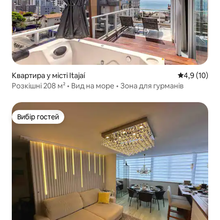
Квартира у місті Itajaí
Середня оцін
4,9 (10)
Розкішні 208 м² • Вид на море • Зона для гурманів
Вибір гостей
Вибір гостей