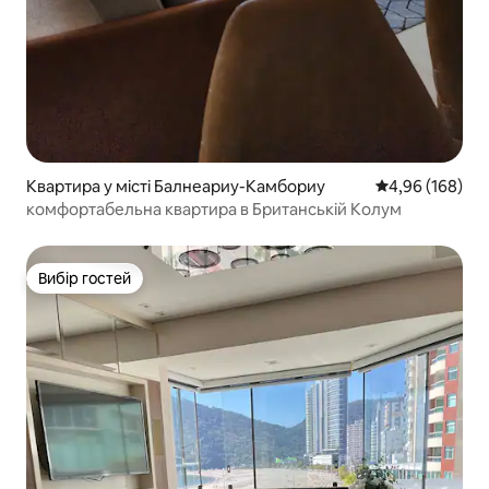
Квартира у місті Балнеариу-Камбориу
Середня оцінка:
4,96 (168)
комфортабельна квартира в Британській Колум
Вибір гостей
Вибір гостей