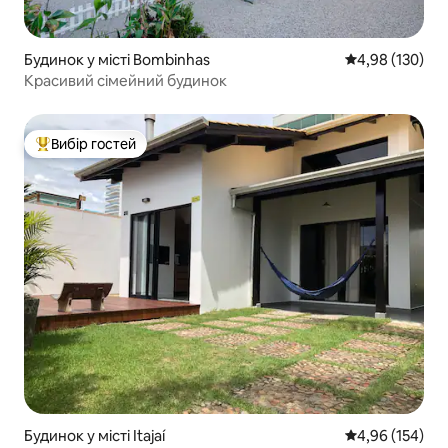
Будинок у місті Bombinhas
Середня оцінка
4,98 (130)
Красивий сімейний будинок
Вибір гостей
Топ вибір гостей
Будинок у місті Itajaí
Середня оцінка
4,96 (154)