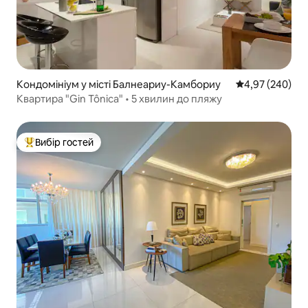
Кондомініум у місті Балнеариу-Камбориу
Середня оцінка:
4,97 (240)
Квартира "Gin Tônica" • 5 хвилин до пляжу
Вибір гостей
Топ вибір гостей