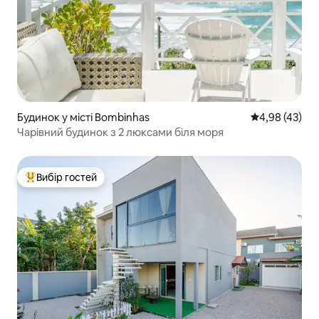
Будинок у місті Bombinhas
Середня оцінк
4,98 (43)
Чарівний будинок з 2 люксами біля моря
Вибір гостей
Топ вибір гостей