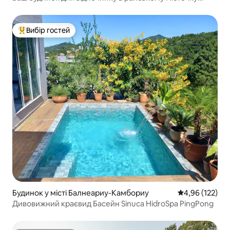
Бомбініас
Вибір гостей
Топ вибір гостей
Будинок у місті Балнеариу-Камбориу
Середня оцінка
4,96 (122)
Дивовижний краєвид Басейн Sinuca HidroSpa PingPong