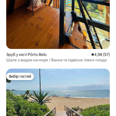
Зруб у місті Pôrto Belo
Середня оцінк
4,98 (57)
Шале з видом на море / Ванна та підвісне ліжко-гніздо
Вибір гостей
Вибір гостей