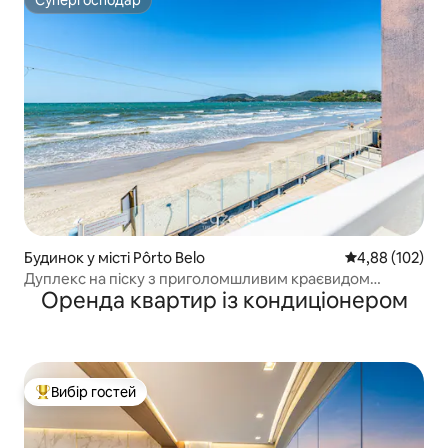
Супергосподар
Будинок у місті Pôrto Belo
Середня оцінка
4,88 (102)
Дуплекс на піску з приголомшливим краєвидом
Оренда квартир із кондиціонером
RAT001
Вибір гостей
Топ вибір гостей