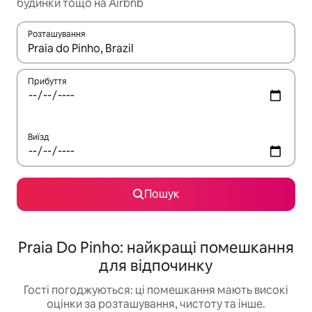
будинки тощо на Airbnb
Розташування
Отримавши результати пошуку, використовуйте для навігації с
Прибуття
Виїзд
Пошук
Praia Do Pinho: найкращі помешкання
для відпочинку
Гості погоджуються: ці помешкання мають високі
оцінки за розташування, чистоту та інше.