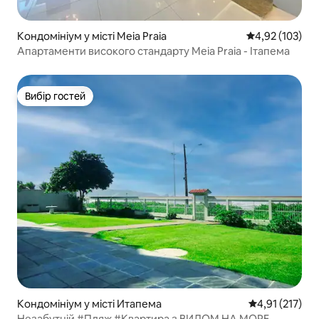
Кондомініум у місті Meia Praia
Середня оцінка
4,92 (103)
Апартаменти високого стандарту Meia Praia - Ітапема
Вибір гостей
Вибір гостей
Кондомініум у місті Итапема
Середня оцінка
4,91 (217)
Незабутній #Пляж #Квартира з ВИДОМ НА МОРЕ