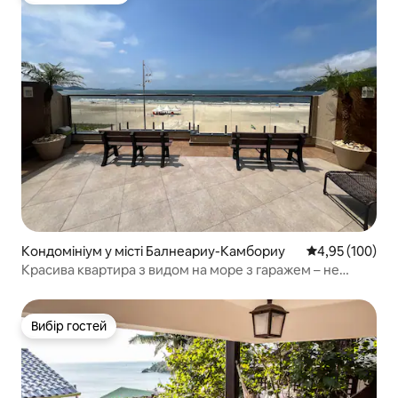
Кондомініум у місті Балнеариу-Камбориу
Середня оцінка
4,95 (100)
Красива квартира з видом на море з гаражем – не
пропустіть!
Вибір гостей
Вибір гостей