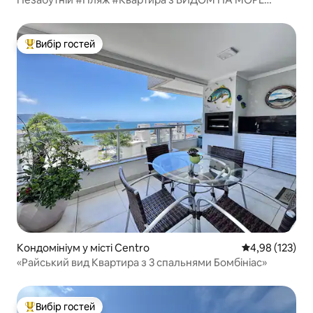
Ітапема
Вибір гостей
Топ вибір гостей
Кондомініум у місті Centro
Середня оцінка
4,98 (123)
«Райський вид Квартира з 3 спальнями Бомбініас»
Вибір гостей
Топ вибір гостей