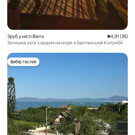
Зруб у місті Barra
Середня оцінк
4,91 (35)
Затишна хата з видом на море в Британській Колумбії
Вибір гостей
Вибір гостей