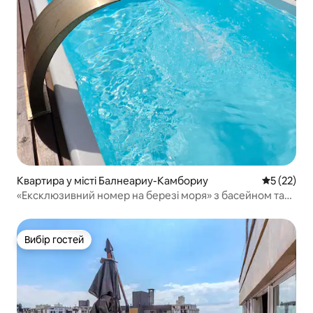
Квартира у місті Балнеариу-Камбориу
Середня оц
5 (22)
«Ексклюзивний номер на березі моря» з басейном та
джакузі
Вибір гостей
Вибір гостей