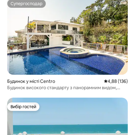
Супергосподар
Супергосподар
Будинок у місті Centro
Середня оцінка
4,88 (136)
Будинок високого стандарту з панорамним видом,
центр
Вибір гостей
Вибір гостей