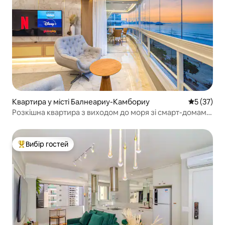
Квартира у місті Балнеариу-Камбориу
Середня оц
5 (37)
Розкішна квартира з виходом до моря зі смарт-домами,
нова
Вибір гостей
Топ вибір гостей