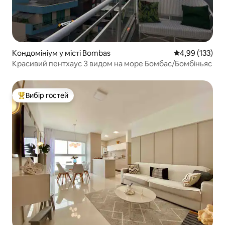
Кондомініум у місті Bombas
Середня оцінка
4,99 (133)
Красивий пентхаус З видом на море Бомбас/Бомбіньяс
Вибір гостей
Топ вибір гостей