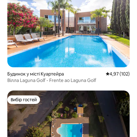
Будинок у місті Куартейра
Середня оцінка
4,97 (102)
Вілла Laguna Golf - Frente ao Laguna Golf
Вибір гостей
Вибір гостей