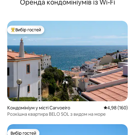
Оренда кондомініумів із Wi-Fi
Вибір гостей
Топ вибір гостей
Кондомініум у місті Carvoeiro
Середня оцінка:
4,98 (160)
Розкішна квартира BELO SOL з видом на море
Вибір гостей