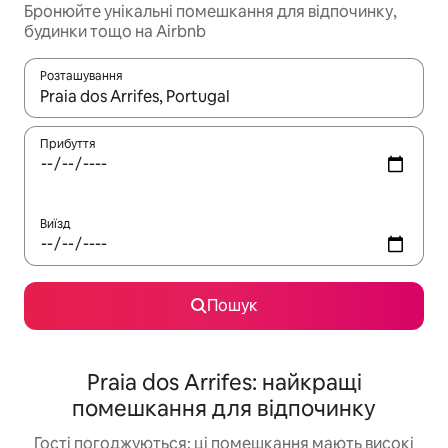
Бронюйте унікальні помешкання для відпочинку,
будинки тощо на Airbnb
Розташування
Отримавши результати пошуку, використовуйте для навігації с
Прибуття
Виїзд
Пошук
Praia dos Arrifes: найкращі
помешкання для відпочинку
Гості погоджуються: ці помешкання мають високі