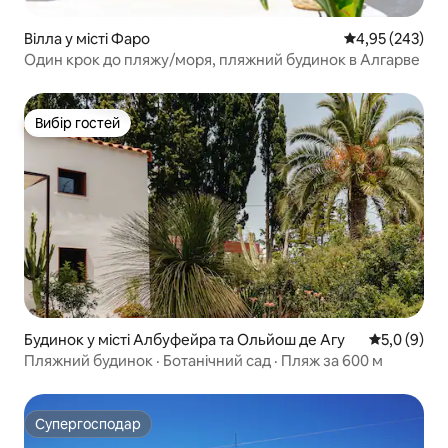
Вілла у місті Фаро
Середня оцінка:
4,95 (243)
Один крок до пляжу/моря, пляжний будинок в Алгарве
Вибір гостей
Вибір гостей
Будинок у місті Албуфейра та Ольйош де Агу
Середня оці
5,0 (9)
Пляжний будинок · Ботанічний сад · Пляж за 600 м
Супергосподар
Супергосподар