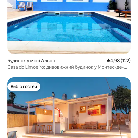
Будинок у місті Алвор
Середня оцінка
4,98 (122)
Casa do Limoeiro: дивовижний будинок у Монтес-де-
Алвор
Вибір гостей
Вибір гостей