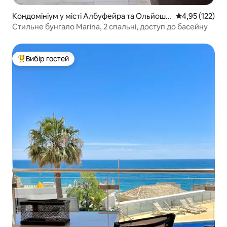
Кондомініум у місті Албуфейра та Ольйош д
Середня оцінка
4,95 (122)
е Агу
Стильне бунгало Marina, 2 спальні, доступ до басейну
Вибір гостей
Топ вибір гостей