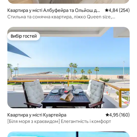
Квартира у місті Албуфейра та Ольйош де
Середня оцінка:
4,84 (254)
Агу
Стильна та сонячна квартира, ліжко Queen size,
5 хвилин пішки до пляжу
Вибір гостей
Вибір гостей
Квартира у місті Куартейра
Середня оцінка
4,95 (160)
[Біля моря з краєвидом] Елегантність і комфорт