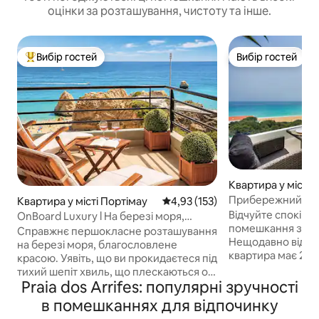
оцінки за розташування, чистоту та інше.
Вибір гостей
Вибір гостей
Топ вибір гостей
Вибір гостей
Квартира у місті
а та Ольйош де А
Прибережний шаро
Квартира у місті Портімау
Середня оцінка: 4,93 з 5, відгук
4,93 (153)
Ap
Відчуйте спокій ц
OnBoard Luxury l На березі моря,
помешкання з вид
панорамний вид на океан
Справжнє першокласне розташування
Нещодавно відре
на березі моря, благословлене
квартира має 2 б
красою. Уявіть, що ви прокидаєтеся під
видом на море з в
тихий шепіт хвиль, що плескаються об
ванна кімната з 1
Praia dos Arrifes: популярні зручності
берегову лінію. Відсуньте штори, і
кімнатою має 2 лі
перед вами відкриється захопливий
в помешканнях для відпочинку
'які подушки, ков
краєвид на безкрайній, блискучий