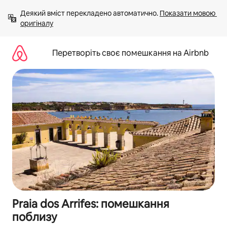
Перейти
Деякий вміст перекладено автоматично. 
Показати мовою 
до
оригіналу
вмісту
Перетворіть своє помешкання на Airbnb
Praia dos Arrifes: помешкання
поблизу