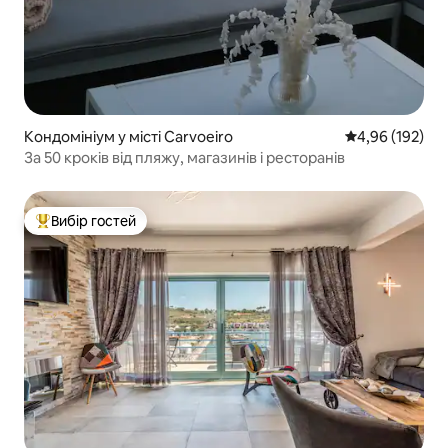
Кондомініум у місті Carvoeiro
Середня оцінка
4,96 (192)
За 50 кроків від пляжу, магазинів і ресторанів
Вибір гостей
Топ вибір гостей