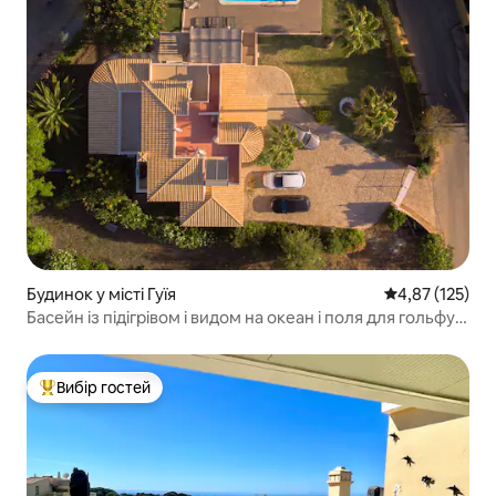
Будинок у місті Гуїя
Середня оцінка
4,87 (125)
Басейн із підігрівом і видом на океан і поля для гольфу в
Альбуфейрі
Вибір гостей
Топ вибір гостей