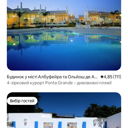
Будинок у місті Албуфейра та Ольйош де Аг
Середня оцінка
4,85 (111)
у
4-зірковий курорт Ponta Grande – дивовижні пляжі!
Вибір гостей
Вибір гостей