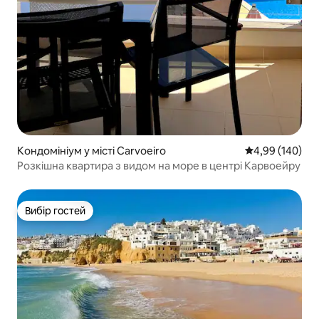
Кондомініум у місті Carvoeiro
Середня оцінка:
4,99 (140)
Розкішна квартира з видом на море в центрі Карвоейру
Вибір гостей
Вибір гостей