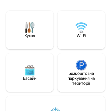
базові туалетно-
океан, що простягається до горизонту.
Кухня відкритого 
Квартира On Board Luxury така ж
простір, побутову
чарівна, як і її назва. Викликає відчуття
нержавіючої стал
спокою та розслабленості.
острів. Це чисте
Насолодіться життям на пляжі Прая-
помешкання міст
да-Роша. Безумовно, це простір, у
зручності та все 
якому можна створити незабутні
комфортного пер
спогади з сім'єю та друзями. Ми раді,
Кухня
Wi-Fi
що ви приєдналися до нас
Безкоштовне
Басейн
паркування на
території