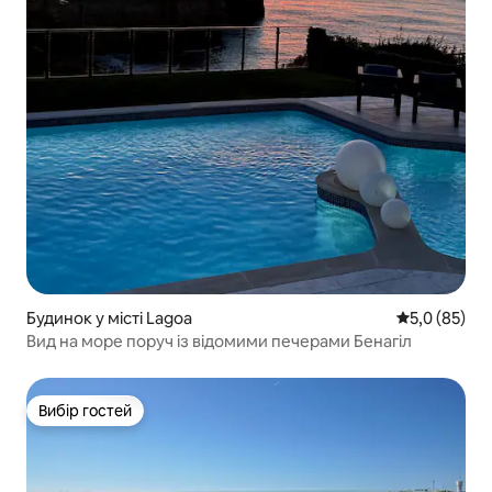
Будинок у місті Lagoa
Середня оцін
5,0 (85)
Вид на море поруч із відомими печерами Бенагіл
Вибір гостей
Вибір гостей