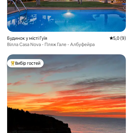
Будинок у місті Гуїя
Середня оці
5,0 (9)
Вілла Casa Nova - Пляж Гале - Албуфейра
Вибір гостей
Топ вибір гостей