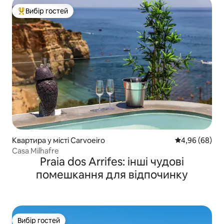
Вибір гостей
Топ вибір гостей
Квартира у місті Carvoeiro
Середня оцінка
4,96 (68)
Casa Milhafre
Praia dos Arrifes: інші чудові
помешкання для відпочинку
Вибір гостей