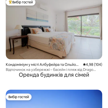
Вибір гостей
Топ вибір гостей
Кондомініум у місті Албуфейра та Ольйош
Середня оцінка:
4,98 (104)
де Агу
Відпочинок на узбережжі – басейн і пляж від Drago
Оренда будинків для сімей
Rentals
Вибір гостей
Вибір гостей