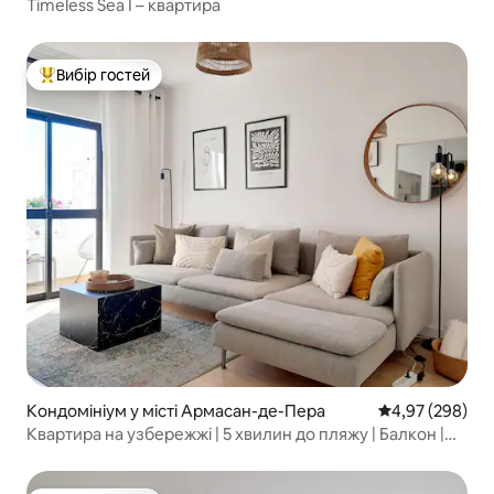
Timeless Sea I – квартира
Вибір гостей
Топ вибір гостей
Кондомініум у місті Армасан-де-Пера
Середня оцінка:
4,97 (298)
Квартира на узбережжі | 5 хвилин до пляжу | Балкон |
Паркінг