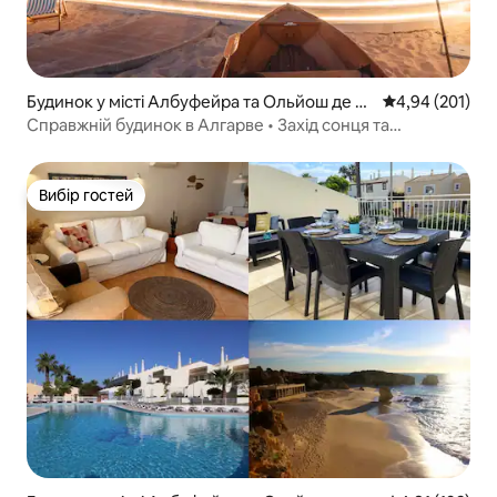
Будинок у місті Албуфейра та Ольйош де Аг
Середня оцінка
4,94 (201)
у
Справжній будинок в Алгарве • Захід сонця та
відпочинок на свіжому повітрі
Вибір гостей
Вибір гостей