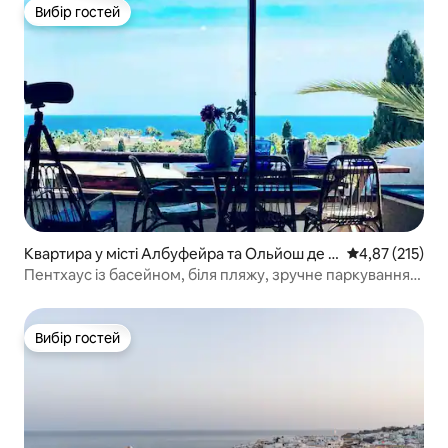
Вибір гостей
Вибір гостей
Квартира у місті Албуфейра та Ольйош де А
Середня оцінка
4,87 (215)
гу
Пентхаус із басейном, біля пляжу, зручне паркування,
високошвидкісний Wi-Fi
Вибір гостей
Вибір гостей