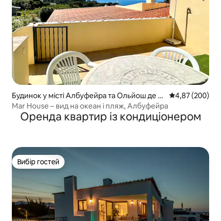
Будинок у місті Албуфейра та Ольйош де А
Середня оцінка:
4,87 (200)
гу
Mar House – вид на океан і пляж, Албуфейра
Оренда квартир із кондиціонером
Вибір гостей
Вибір гостей