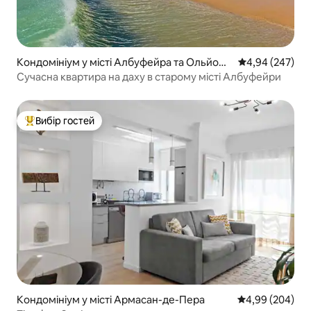
Кондомініум у місті Албуфейра та Ольйош
Середня оцінка:
4,94 (247)
де Агу
Сучасна квартира на даху в старому місті Албуфейри
Вибір гостей
Топ вибір гостей
Кондомініум у місті Армасан-де-Пера
Середня оцінка:
4,99 (204)