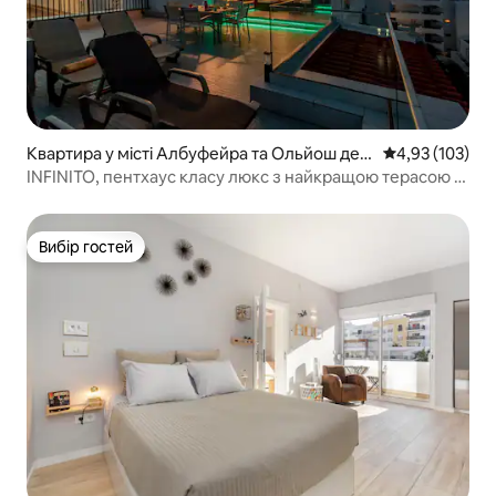
Квартира у місті Албуфейра та Ольйош де
Середня оцінка
4,93 (103)
Агу
INFINITO, пентхаус класу люкс з найкращою терасою в
Альбуфейрі
Вибір гостей
Вибір гостей