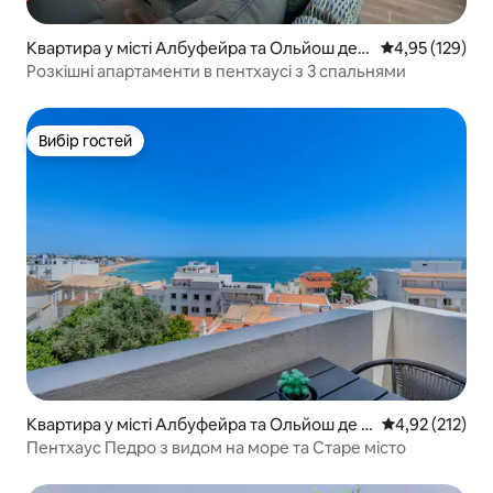
Квартира у місті Албуфейра та Ольйош де
Середня оцінка
4,95 (129)
Агу
Розкішні апартаменти в пентхаусі з 3 спальнями
Вибір гостей
Вибір гостей
Квартира у місті Албуфейра та Ольйош де А
Середня оцінка
4,92 (212)
гу
Пентхаус Педро з видом на море та Старе місто