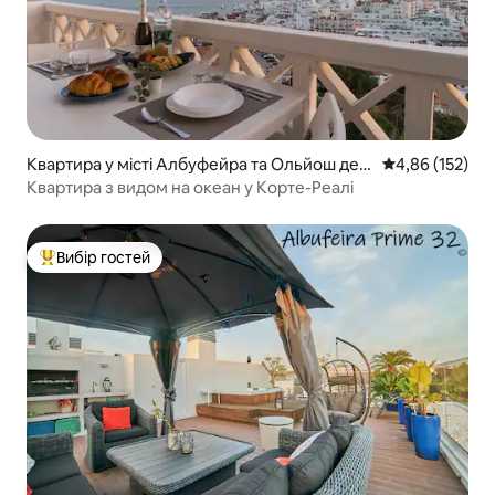
Квартира у місті Албуфейра та Ольйош де
Середня оцінка
4,86 (152)
Агу
Квартира з видом на океан у Корте-Реалі
Вибір гостей
Топ вибір гостей