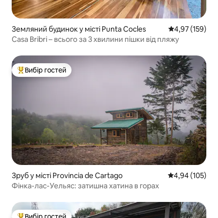
Земляний будинок у місті Punta Cocles
Середня оцінка
4,97 (159)
Casa Bribri – всього за 3 хвилини пішки від пляжу
Вибір гостей
Топ вибір гостей
Зруб у місті Provincia de Cartago
Середня оцінка
4,94 (105)
Фінка-лас-Уельяс: затишна хатина в горах
Вибір гостей