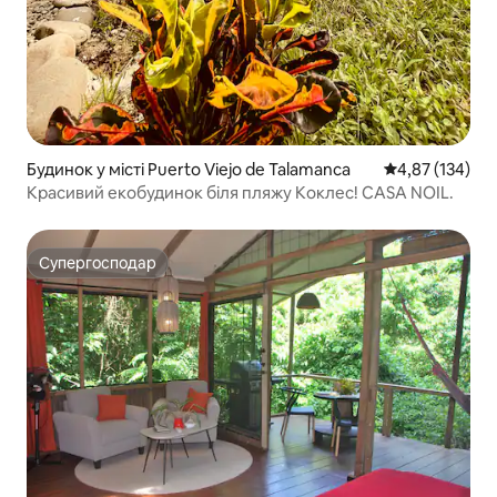
Будинок у місті Puerto Viejo de Talamanca
Середня оцінка
4,87 (134)
Красивий екобудинок біля пляжу Коклес! CASA NOIL.
Супергосподар
Супергосподар