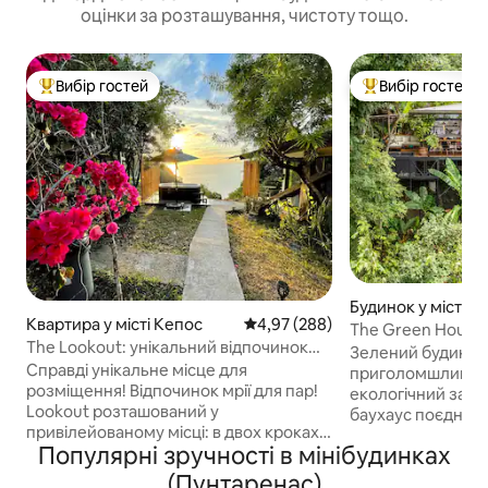
оцінки за розташування, чистоту тощо.
Вибір гостей
Вибір гостей
Топ вибір гостей
Топ вибір гостей
Будинок у місті Sa
Квартира у місті Кепос
Середня оцінка: 4,97 з 5, відгук
4,97 (288)
a de Cobano
The Green House 
The Lookout: унікальний відпочинок
приватний басей
Зелений будинок 
для пар
Справді унікальне місце для
приголомшливі ви
розміщення! Відпочинок мрії для пар!
екологічний захід Це
Lookout розташований у
баухаус поєднує в
привілейованому місці: в двох кроках
індивідуальність 
Популярні зручності в мінібудинках
від краю скелі з видом на
будинок розташо
приголомшливе узбережжя Кепоса/
над пляжем Санта
(Пунтаренас)