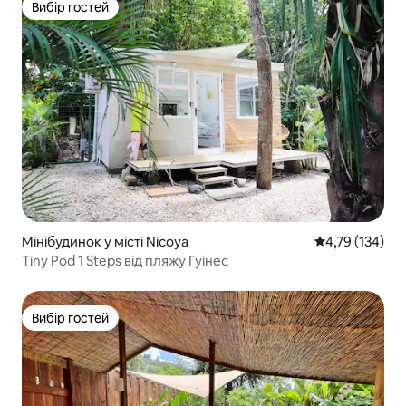
Вибір гостей
Вибір гостей
Мінібудинок у місті Nicoya
Середня оцінка
4,79 (134)
Tiny Pod 1 Steps від пляжу Гуінес
Вибір гостей
Вибір гостей