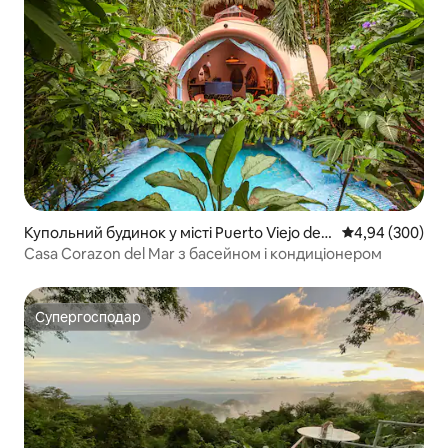
Купольний будинок у місті Puerto Viejo de T
Середня оцінка:
4,94 (300)
alamanca
Casa Corazon del Mar з басейном і кондиціонером
Супергосподар
Супергосподар