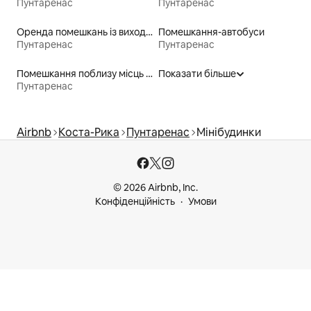
Пунтаренас
Пунтаренас
Оренда помешкань із виходом до пляжу
Помешкання-автобуси
Пунтаренас
Пунтаренас
Помешкання поблизу місць для катання на байдарках
Показати більше
Пунтаренас
Airbnb
Коста-Рика
Пунтаренас
Мінібудинки
© 2026 Airbnb, Inc.
Конфіденційність
Умови