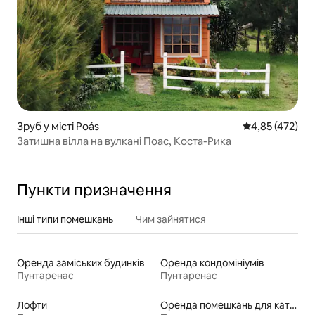
Зруб у місті Poás
Середня оцінка
4,85 (472)
Затишна вілла на вулкані Поас, Коста-Рика
Пункти призначення
Інші типи помешкань
Чим зайнятися
Оренда заміських будинків
Оренда кондомініумів
Пунтаренас
Пунтаренас
Лофти
Оренда помешкань для катання на лижах «від порога»