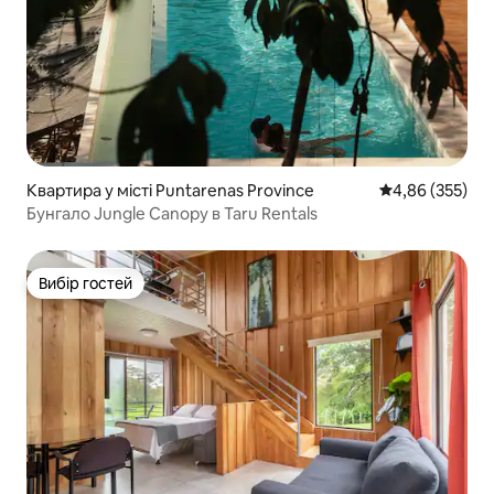
Квартира у місті Puntarenas Province
Середня оцінка:
4,86 (355)
Бунгало Jungle Canopy в Taru Rentals
Вибір гостей
Вибір гостей