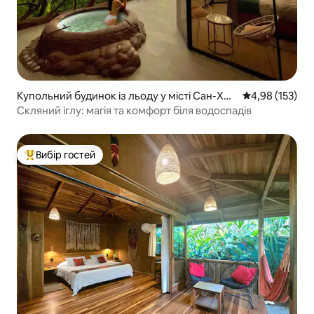
Купольний будинок із льоду у місті Сан-Хос
Середня оцінка
4,98 (153)
е
Скляний іглу: магія та комфорт біля водоспадів
Вибір гостей
Топ вибір гостей