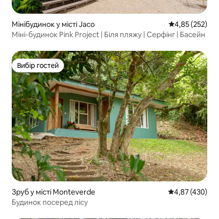
Мінібудинок у місті Jaco
Середня оцінка
4,85 (252)
Міні-будинок Pink Project | Біля пляжу | Серфінг | Басейн
Вибір гостей
Вибір гостей
Зруб у місті Monteverde
Середня оцінка:
4,87 (430)
Будинок посеред лісу