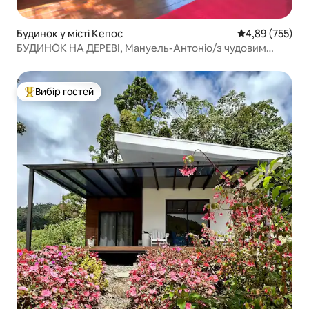
Будинок у місті Кепос
Середня оцінка:
4,89 (755)
БУДИНОК НА ДЕРЕВІ, Мануель-Антоніо/з чудовим
басейном !!!
Вибір гостей
Топ вибір гостей