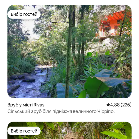
Вибір гостей
Вибір гостей
Зруб у місті Rivas
Середня оцінка:
4,88 (226)
Сільський зруб біля підніжжя величного Чірріпо.
Вибір гостей
Вибір гостей