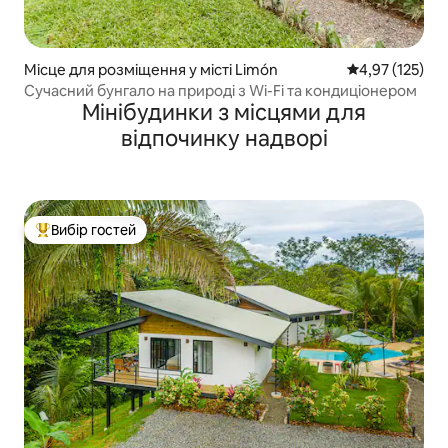
Місце для розміщення у місті Limón
Середня оцінка
4,97 (125)
Сучасний бунгало на природі з Wi-Fi та кондиціонером
Мінібудинки з місцями для
відпочинку надворі
Вибір гостей
Топ вибір гостей