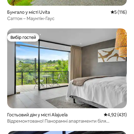
Бунгало у місті Uvita
Середня оці
5 (116)
Саттон – Маунтін-Гаус
Вибір гостей
Вибір гостей
Гостьовий дім у місті Alajuela
Середня оцінка
4,92 (431)
Відремонтовано! Панорамні апартаменти біля
аеропорту та вул. Поас