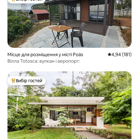
Топ вибір гостей
Місце для розміщення у місті Poás
Середня оцінка
4,94 (181)
Вілла Totosca: вулкан і аеропорт:
Вибір гостей
Топ вибір гостей