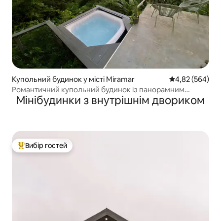
Купольний будинок у місті Miramar
Середня оцінка:
4,82 (564)
Романтичний купольний будинок із панорамним
Мінібудинки з внутрішнім двориком
видом, джакузі та кондиціонером
Вибір гостей
Топ вибір гостей