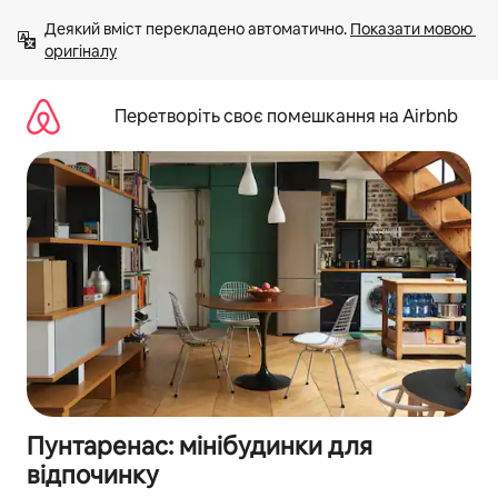
Перейти
Деякий вміст перекладено автоматично. 
Показати мовою 
до
оригіналу
вмісту
Перетворіть своє помешкання на Airbnb
Пунтаренас: мінібудинки для
відпочинку