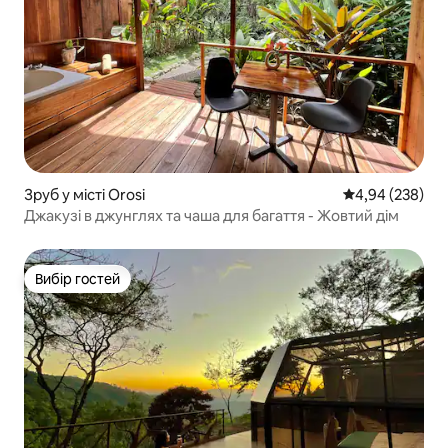
Зруб у місті Orosi
Середня оцінка:
4,94 (238)
Джакузі в джунглях та чаша для багаття - Жовтий дім
Вибір гостей
Вибір гостей