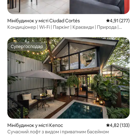
Мінібудинок у місті Ciudad Cortés
Середня оцінка
4,91 (277)
Кондиціонер | Wi-Fi | Паркінг | Краєвиди | Природа |
Тераса
Супергосподар
Супергосподар
Мінібудинок у місті Кепос
Середня оцінка
4,82 (133)
Сучасний лофт з видом і приватним басейном